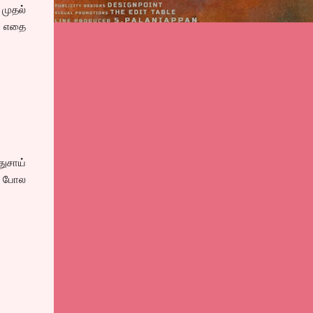
முதல்
? எதை
ுசாய்
ம் போல