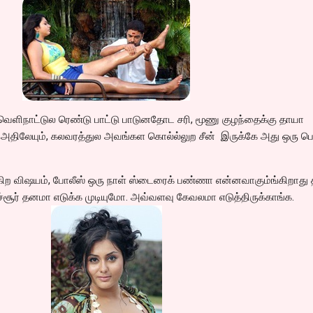
 வெளிநாட்டுல ரெண்டு பாட்டு பாடுனதோட சரி, மூணு குழந்தைக்கு தாயா
.. அதிலேயும், கலவரத்துல அவங்கள கொல்ல்லுற சீன் இருக்கே அது ஒரு ப
ிற விஷயம், போலீஸ் ஒரு நாள் ஸ்டைரைக் பண்ணா என்னவாகும்ங்கிறாது 
் தனமா எடுக்க முடியுமோ. அவ்வளவு கேவலமா எடுத்திருக்காங்க.