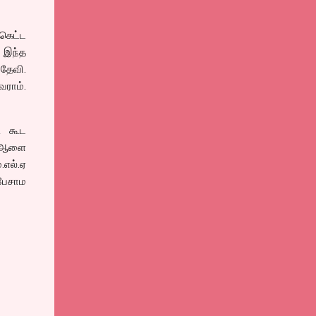
கெட்ட
 இந்த
ிதேவி.
வராம்.
ி கூட
ச ஆளை
எல்.ஏ
 பேசாம