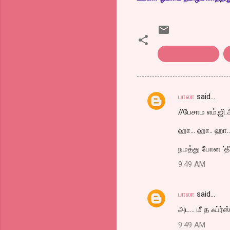
tamilfilm review
பாலா
said…
C
//பேசாம எம்.ஜி.ஆ
o
m
ஹா... ஹா.. ஹா...
m
நமத்து போன ‘தீ’
e
9:49 AM
n
t
பாலா
said…
s
அட... மீ த ஃப்ர்ஸ்ட
9:49 AM