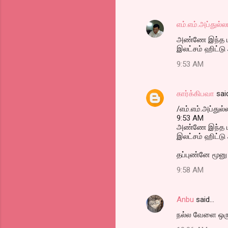
எம்.எம்.அப்துல்ல
அண்ணே இந்த மாத
இலட்சம் ஹிட்ட
9:53 AM
கார்க்கிபவா
sai
/எம்.எம்.அப்துல்ல
9:53 AM
அண்ணே இந்த மாத
இலட்சம் ஹிட்ட
தப்புண்னே மூனு
9:58 AM
Anbu
said…
நல்ல வேளை ஒரு 