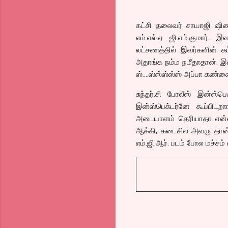
கட்சி தலைவர் சாயாஜி ஷிண
எம்.எல்.ஏ ஜி.எம்.குமார்.
லட்சணத்தில் இவர்களின் கட்
அதாங்க நம்ம நமீதாதான். இவ
ஸ்….ஸ்ஸ்ஸ்ஸ்ஸ் அப்பா கண்ண
சுந்தர்.சி போலீஸ் இன்ஸ்
இன்ஸ்பெக்டர்னே கூப்பி
அடையாளம் தெரியாதா என்ன.
ஆக்கி, கடைசில அவரு தான் இ
எம்.ஜி.ஆர். படம் போல மச்சம் 