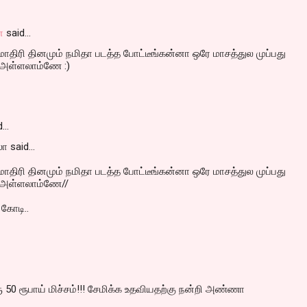
ா
said…
ிரி தினமும் நமிதா படத்த போட்டீங்கன்னா ஒரே மாசத்துல முப்பது
ு அள்ளலாம்ணே :)
d…
ா said...
ிரி தினமும் நமிதா படத்த போட்டீங்கன்னா ஒரே மாசத்துல முப்பது
ு அள்ளலாம்ணே//
 கோடி..
50 ரூபாய் மிச்சம்!!! சேமிக்க உதவியதற்கு நன்றி அண்ணா