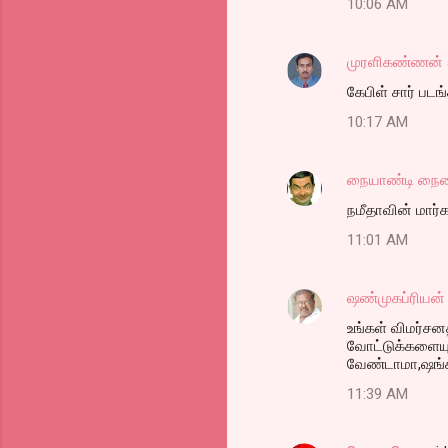
10:06 AM
முரளிகண்ணன்
கேபிள் சார் பட
10:17 AM
நையாண்டி நை
நமீதாவின் மார்
11:01 AM
ஷண்முகப்ரியன்
உங்கள் விமர்சனத
வோட்டுக்களையும
வேண்டாமா,ஷங்க
11:39 AM