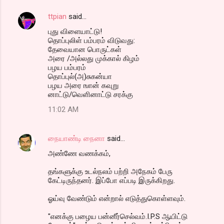
ttpian
said…
புது விளையாட்டு!
தொப்புலிள் பம்பரம் விடுவது:
தேவையான பொருட்கள்
அரை /அல்லது முக்கால் கிழம்
பழய பம்பரம்
தொப்புல்(அ)சுகன்யா
பழய அரை ஙான் கவுறு
னாட்டு/வெளினாட்டு சரக்கு
11:02 AM
நையாண்டி நைனா
said…
அண்ணே வணக்கம்,
தங்களுக்கு உடல்நலம் பற்றி அநேகம் பேரு
கேட்டிருந்தனர். இப்போ எப்படி இருக்கிறது.
ஓய்வு வேண்டும் என்றால் எடுத்துகொள்ளவும்.
"எனக்கு பழைய பன்னீர்செல்வம்.I.P.S ஆயிட்டு