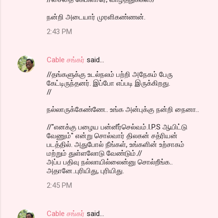
நன்றி அடையார் முரளிகண்ணன்.
2:43 PM
Cable சங்கர்
said…
//தங்களுக்கு உடல்நலம் பற்றி அநேகம் பேரு
கேட்டிருந்தனர். இப்போ எப்படி இருக்கிறது.
//
நல்லாருக்கேண்ணே.. உங்க அன்புக்கு நன்றி நைனா..
//"எனக்கு பழைய பன்னீர்செல்வம்.I.P.S ஆயிட்டு
வேணும்" என்று சொல்வார் திலகன் சத்ரியன்
படத்தில். அதுபோல் நீங்கள், உங்களின் உற்சாகம்
மற்றும் துள்ளலோடு வேண்டும்.//
அப்ப பதிவு நல்லாயில்லைன்னு சொல்றீங்க..
அதானே..புரியிது, புரியிது.
2:45 PM
Cable சங்கர்
said…