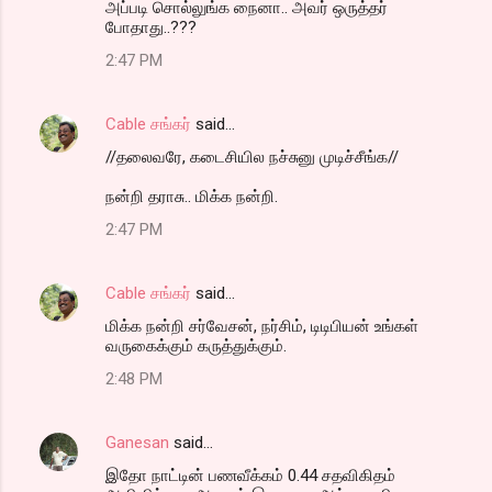
அப்படி சொல்லுங்க நைனா.. அவர் ஒருத்தர்
போதாது..???
2:47 PM
Cable சங்கர்
said…
//தலைவரே, கடைசியில நச்சுனு முடிச்சீங்க//
நன்றி தராசு.. மிக்க நன்றி.
2:47 PM
Cable சங்கர்
said…
மிக்க நன்றி சர்வேசன், நர்சிம், டிடிபியன் உங்கள்
வருகைக்கும் கருத்துக்கும்.
2:48 PM
Ganesan
said…
இதோ நாட்டின் பணவீக்கம் 0.44 சதவிகிதம்