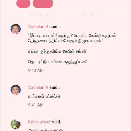
DMK
Election
Vadielan R
said…
C
"இப்படி பல ஏன்? எதற்கு? போன்ற கேள்விகளுடன்
o
தேர்தலை சந்திக்கப்போகும் திமுக காரன்."
m
நல்லா குத்துனிங்க கேபிள் சங்கர்
m
தொடரட்டும் உங்கள் எழுத்துப்பணி
e
n
9:40 AM
t
s
Vadielan R
said…
நாந்தான் பர்ஸ்ட்டு
9:41 AM
Cable சங்கர்
said…
//நாந்தான் பர்ஸ்ட்டு