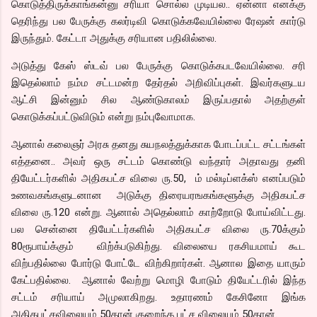
கொடுத்திருக்காங்கன்னு சரியா சொல்ல முடியல.. ஏன்னா எனக்கு
தெரிந்து பல பேருக்கு கலர்டிவி கொடுக்கவேயில்லை ரேஷன் கார்டு
இருந்தும். கேட்டா அதுக்கு சரியான பதிலில்லை.
அடுத்து கேஸ் ஸ்டவ் பல பேருக்கு கொடுக்கபடவேயில்லை. சரி
இதெல்லாம் நம்ம சட்டமன்ற தேர்தல் அறிவிப்புகள். இவர்களுடய
ஆட்சி இன்னும் சில ஆண்டுகாலம் இருப்பதால் அதற்குள்
கொடுக்கப்பட்டுவிடும் என்று நம்புவோமாக.
ஆனால் கலைஞர் அரசு தனது சுயநலத்துக்காக போடப்பட்ட சட்டங்கள்
எத்தனை.. அவர் ஒரு சட்டம் கொண்டு வந்தார் அதாவது தனி
தியேட்டர்களில் அதிகபட்ச விலை ரு.50, ம் மல்டிப்ளக்ஸ் எனப்படும்
உணவகங்களுடனான அடுக்கு திரையரஙகங்களூக்கு அதிகபட்ச
விலை ரு.120 என்று. ஆனால் அதெல்லாம் காற்றோடு போய்விட்டது.
பல சென்னை தியேட்டர்களில் அதிகபட்ச விலை ரு.70க்கும்
80ரூபாய்க்கும் விற்க்படுகிற்து. விலையை ரகசியமாய் கூட
விற்பதில்லை போர்டு போட்டே விற்கிறார்கள். ஆனால இதை யாரும்
கேட்பதில்லை. ஆனால் வேற்று மொழி போடும் தியேட்டரில் இந்த
சட்டம் சரியாய் அமுலாகிறது. உதாரணம் கேசினோ இங்க
அதிகபட்சவிலையும் 50தான் குறைந்த பட்ச விலையும் 50தான்.