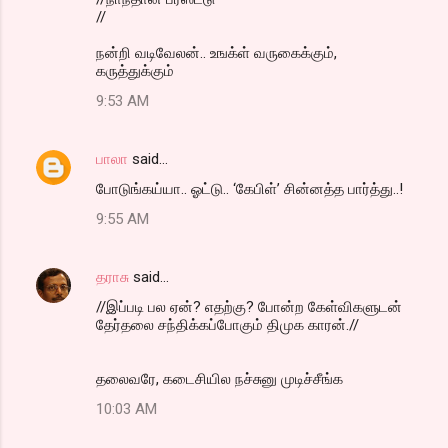
//
நன்றி வடிவேலன்.. உஙக்ள் வருகைக்கும்,
கருத்துக்கும்
9:53 AM
பாலா
said…
போடுங்கய்யா.. ஓட்டு.. ‘கேபிள்’ சின்னத்த பார்த்து..!
9:55 AM
தராசு
said…
//இப்படி பல ஏன்? எதற்கு? போன்ற கேள்விகளுடன்
தேர்தலை சந்திக்கப்போகும் திமுக காரன்.//
தலைவரே, கடைசியில நச்சுனு முடிச்சீங்க
10:03 AM