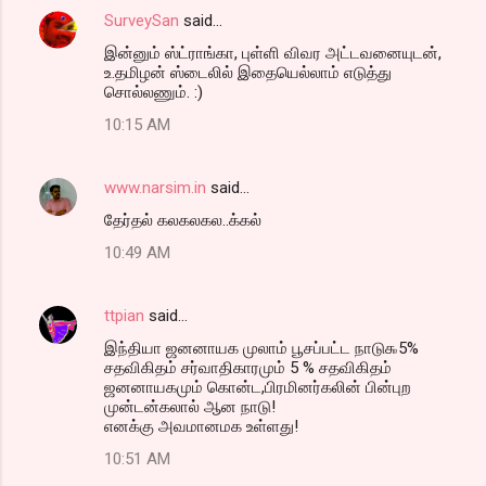
SurveySan
said…
இன்னும் ஸ்ட்ராங்கா, புள்ளி விவர அட்டவனையுடன்,
உ.தமிழன் ஸ்டைலில் இதையெல்லாம் எடுத்து
சொல்லணும். :)
10:15 AM
www.narsim.in
said…
தேர்தல் கலகலகல..க்கல்
10:49 AM
ttpian
said…
இந்தியா ஜனனாயக முலாம் பூசப்பட்ட நாடு௯5%
சதவிகிதம் சர்வாதிகாரமும் 5 % சதவிகிதம்
ஜனனாயகமும் கொன்ட,பிரமினர்கலின் பின்புற
முன்டன்கலால் ஆன நாடு!
எனக்கு அவமானமக உள்ளது!
10:51 AM