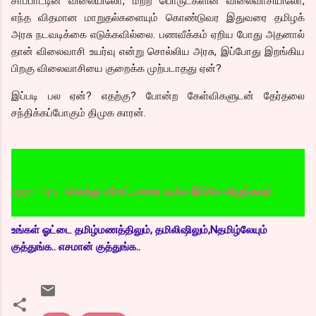
சாப்பாட்டின் விலையிலோ, மற்ற பொருட்களின் விலைவாசியிலோ,
எந்த விதமான மாறுதல்களையும் கொண்டுவர இதுவரை தமிழக்
அரசு நடவடிக்கை எடுக்கவில்லை. பணவீக்கம் ஏறிய போது அதனால்
தான் விலைவாசி உயர்வு என்று சொல்லிய அரசு, இப்போது இறங்கிய
பிறகு விலைவாசியை குறைக்க முற்படாதது ஏன்?
இப்படி பல ஏன்? எதற்கு? போன்ற கேள்விகளுடன் தேர்தலை
சந்திக்கப்போகும் திமுக காரன்.
r Tips -
கொத்து பரோட்டாவை படிக்க இங்கே அழுத்தவும்
உங்கள் ஓட்டை தமிழ்மணத்திலும், தமிலிஷிலும்,Nதமிழ்லேயும்
குத்துங்க.. எசமான் குத்துங்க..