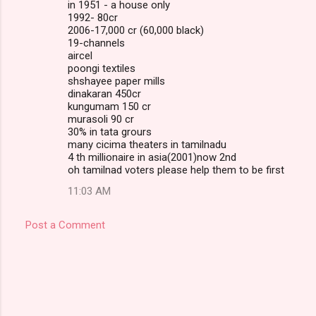
in 1951 - a house only
1992- 80cr
2006-17,000 cr (60,000 black)
19-channels
aircel
poongi textiles
shshayee paper mills
dinakaran 450cr
kungumam 150 cr
murasoli 90 cr
30% in tata grours
many cicima theaters in tamilnadu
4 th millionaire in asia(2001)now 2nd
oh tamilnad voters please help them to be first
11:03 AM
Post a Comment