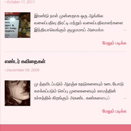
-
October 11, 2011
கப்பலில் ஏறும் காட்சியிலிருந்து சல,சலவென ஓடும்
ஆறு போல ஓடுகிறது படம். பெரியதாய் கதை ஏதும்
இரண்டு நாள் முன்னதாக ஒரு ஆங்கில
நகராவிட்டாலும், ரீமாவின் அதிரடி கேரக்டரும்,
வலைப்பதிவு திரட்டி மற்றும் வலைப்பதிவாளர்களை
ஆண்ட்ரியாவின் அமைதியான கேரக்டரும்,
இந்தியாவெங்கும் குழுமமாய் அமைக்க
கார்த்தியின் அடாவடி, தடாலடி வெட்டி பேச்சு க...
முயற்சிக்கும் ஒரு நிறுவனம் சென்னையில் ஒரு
மேலும் படிக்க
பதிவர் சந்திப்புக்கு ஏற்பாடு செய்திருந்தது.
இவர்கள் வருடா வருடம் நடத்துவதுதான். இம்முறை
நிறைய தமிழ் வலைப்பூக்கள் நடத்துபவர்களும்
எண்டர் கவிதைகள்
கலந்து கொண்டோம்.
-
December 09, 2009
மு த்தமிடப்படும் ஆரஞ்சு உதடுகளையும் உடையோடு
கசக்கப்படும் செப்பு முலைகளையும் காமத்தின்
உச்சத்தில் கிறங்கும் அகண்ட கண்களையும்
நெகிழும் இடுப்பிலிருந்து உடைகள் நழுவுவதையும்,
மேலும் படிக்க
நீண்ட பயணமாய் வருடிச் செல்லும் பாம்புத்
தொடைகளையும், மார்பழுத்தி இறுக்கிடும் உன்
அணைப்பையும் வேறொருவன் ஆளப்போவதை