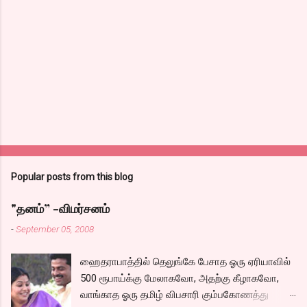
Popular posts from this blog
"தனம்” -விமர்சனம்
-
September 05, 2008
ஹைதராபாத்தில் தெலுங்கே பேசாத ஓரு ஏரியாவில்
500 ரூபாய்க்கு மேலாகவோ, அதற்கு கீழாகவோ,
வாங்காத ஓரு தமிழ் விபசாரி கும்பகோணத்து