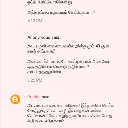
ஓட்டு போட்டுடாதீங்கன்னு
அந்த தப்பை மறுபடியும் செய்வோமா ...?
4:12 PM
Anonymous said…
//வடபழனி சரவண பவன்ல இன்னுமும் 40 ரூபா
தான் சாப்பாடு//
அண்ணாச்சி எப்பவுமே காஸ்டிலிதான் அண்ணே..
ஒரு குடும்பமா ரெண்டு குடும்பமா..?
காப்பாத்தணூமில்ல..
6:25 PM
Prabhu
said…
அட, ஸ்டவ்வைக் கூட விடுங்க! இந்த டீவிய வெச்சு
சோத்துக்குக் கூட வழி இல்லாதவன் என்ன
செய்வான்? கேட்டா இந்த டீவியால மக்கள் பொது
அறிவு கூடியிருக்காம்!