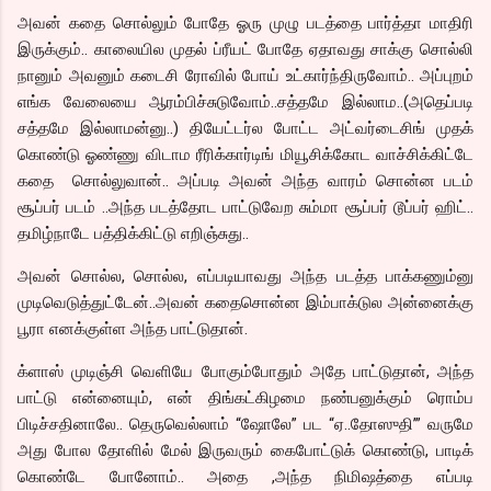
அவன் கதை சொல்லும் போதே ஓரு முழு படத்தை பார்த்தா மாதிரி
இருக்கும்.. காலையில முதல் ப்ரீயட் போதே ஏதாவது சாக்கு சொல்லி
நானும் அவனும் கடைசி ரோவில் போய் உட்கார்ந்திருவோம்.. அப்புறம்
எங்க வேலையை ஆரம்பிச்சுடுவோம்..சத்தமே இல்லாம..(அதெப்படி
சத்தமே இல்லாமன்னு..) தியேட்டர்ல போட்ட அட்வர்டைசிங் முதக்
கொண்டு ஓண்ணு விடாம ரீரிக்கார்டிங் மியூசிக்கோட வாச்சிக்கிட்டே
கதை சொல்லுவான்.. அப்படி அவன் அந்த வாரம் சொன்ன படம்
சூப்பர் படம் ..அந்த படத்தோட பாட்டுவேற சும்மா சூப்பர் டூப்பர் ஹிட்..
தமிழ்நாடே பத்திக்கிட்டு எறிஞ்சுது..
அவன் சொல்ல, சொல்ல, எப்படியாவது அந்த படத்த பாக்கணும்னு
முடிவெடுத்துட்டேன்..அவன் கதைசொன்ன இம்பாக்டுல அன்னைக்கு
பூரா எனக்குள்ள அந்த பாட்டுதான்.
க்ளாஸ் முடிஞ்சி வெளியே போகும்போதும் அதே பாட்டுதான், அந்த
பாட்டு என்னையும், என் திங்கட்கிழமை நண்பனுக்கும் ரொம்ப
பிடிச்சதினாலே.. தெருவெல்லாம் “ஷோலே” பட “ஏ..தோஸுதி’” வருமே
அது போல தோளில் மேல் இருவரும் கைபோட்டுக் கொண்டு, பாடிக்
கொண்டே போனோம்.. அதை ,அந்த நிமிஷத்தை எப்படி