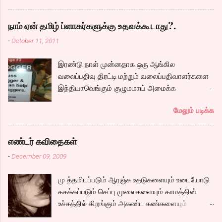
பெண் ரீமா, அவர்களுக்கு அடி பொடி வேலை செய்ய
அழைக்கப்படும் கார்த்தி. இவர்களுடன் நம்முடய
நாம் ஏன் தமிழ் ப்ளாகர்களுக்கு உதவக்கூடாது?.
சோழர்களை தேடும் படலமும் ஆரம்பிக்கிறது.
-
October 11, 2011
கப்பலில் ஏறும் காட்சியிலிருந்து சல,சலவென ஓடும்
ஆறு போல ஓடுகிறது படம். பெரியதாய் கதை ஏதும்
இரண்டு நாள் முன்னதாக ஒரு ஆங்கில
நகராவிட்டாலும், ரீமாவின் அதிரடி கேரக்டரும்,
வலைப்பதிவு திரட்டி மற்றும் வலைப்பதிவாளர்களை
ஆண்ட்ரியாவின் அமைதியான கேரக்டரும்,
இந்தியாவெங்கும் குழுமமாய் அமைக்க
கார்த்தியின் அடாவடி, தடாலடி வெட்டி பேச்சு க...
முயற்சிக்கும் ஒரு நிறுவனம் சென்னையில் ஒரு
மேலும் படிக்க
பதிவர் சந்திப்புக்கு ஏற்பாடு செய்திருந்தது.
இவர்கள் வருடா வருடம் நடத்துவதுதான். இம்முறை
நிறைய தமிழ் வலைப்பூக்கள் நடத்துபவர்களும்
எண்டர் கவிதைகள்
கலந்து கொண்டோம்.
-
December 09, 2009
மு த்தமிடப்படும் ஆரஞ்சு உதடுகளையும் உடையோடு
கசக்கப்படும் செப்பு முலைகளையும் காமத்தின்
உச்சத்தில் கிறங்கும் அகண்ட கண்களையும்
நெகிழும் இடுப்பிலிருந்து உடைகள் நழுவுவதையும்,