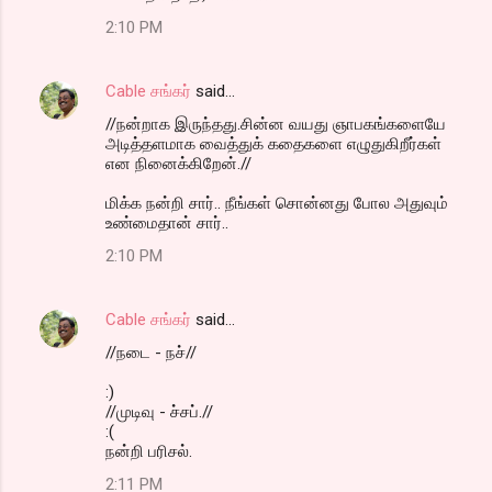
2:10 PM
Cable சங்கர்
said…
//நன்றாக இருந்தது.சின்ன வயது ஞாபகங்களையே
அடித்தளமாக வைத்துக் கதைகளை எழுதுகிறீர்கள்
என நினைக்கிறேன்.//
மிக்க நன்றி சார்.. நீங்கள் சொன்னது போல அதுவும்
உண்மைதான் சார்..
2:10 PM
Cable சங்கர்
said…
//நடை - நச்//
:)
//முடிவு - ச்சப்.//
:(
நன்றி பரிசல்.
2:11 PM