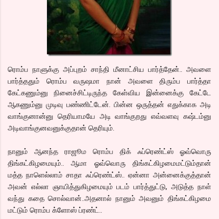
ரொம்ப நாளுக்கு அப்புறம் சாந்தி மீனாட்சிய பார்த்தேன்.. அவளை
பார்த்ததும் ரொம்ப வருஷமா நான் அவளை திரும்ப பார்த்தா
கேட்கணும்னு நினைச்சிட்டிருந்த கேள்விய இன்னைக்கு கேட்டே
ஆகணும்னு முடிவு பண்ணிட்டேன். பின்ன ஒருத்தன் எதுக்காக அடி
வாங்குனான்னு தெரியாமயே அடி வாங்குறது எவ்வளவு கஷ்டம்னு
அடிவாங்குனவனுக்குதான் தெரியும்.
நானும் ஆனந்த ராஜூம ரொம்ப திக் ஃப்ரெண்ட்ஸ் ஓவ்வொரு
திங்கட்கிழமையும்.. ஆமா ஓவ்வொரு திங்கட்கிழமைமட்டும்தான்
மத்த நாளெல்லாம் சாதா ஃப்ரெண்ட்ஸ்.. ஏன்னா அன்னைக்குத்தான்
அவன் எல்லா ஞாயித்துகிழமையும் படம் பார்த்துட்டு, அடுத்த நாள்
வந்து கதை சொல்வான்..அதனால் நானும் அவனும் திங்கட்கிழமை
மட்டும் ரொம்ப க்ளோஸ் ப்ரண்ட்..