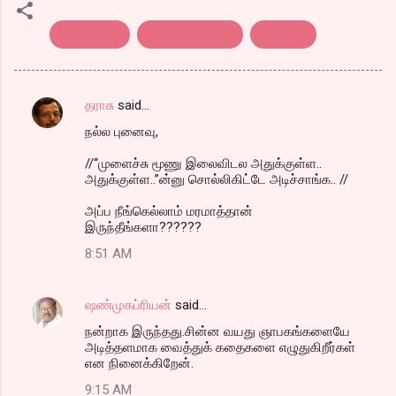
short story
என்னடி மீனாட்சி
சிறுகதை
தராசு
said…
C
நல்ல புனைவு,
o
m
//“முளைச்சு மூணு இலைவிடல அதுக்குள்ள..
அதுக்குள்ள..”ன்னு சொல்லிகிட்டே அடிச்சாங்க.. //
m
அப்ப நீங்கெல்லாம் மரமாத்தான்
e
இருந்தீங்களா??????
n
8:51 AM
t
s
ஷண்முகப்ரியன்
said…
நன்றாக இருந்தது.சின்ன வயது ஞாபகங்களையே
அடித்தளமாக வைத்துக் கதைகளை எழுதுகிறீர்கள்
என நினைக்கிறேன்.
9:15 AM