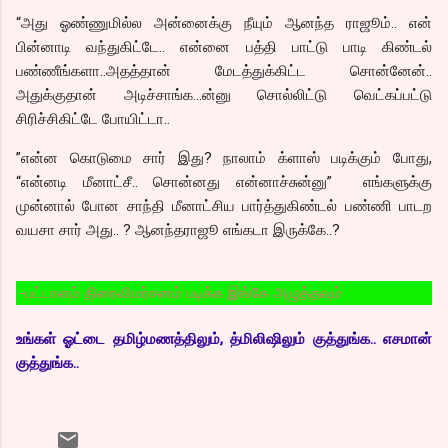
“அது ஓண்ணுமில்ல அன்னைக்கு நீயும் ஆனந்த ராஜூம்.. என்
பின்னாடி வந்துகிட்டே.. என்னை பத்தி பாட்டு பாடி கிண்டல்
பண்ணீங்களா..அதத்தான் மேடத்துக்கிட்ட சொன்னேன்..
அதுக்குதான் அடிச்சாங்க...ன்னு சொல்லிட்டு வெட்கப்பட்டு
சிரிச்சிகிட்டே போயிட்டா..
”என்ன கொடுமை சார் இது? நாலாம் க்ளாஸ் படிக்கும் போது,
“என்னடி மீனாட்சீ.. சொன்னது என்னாச்சுன்னு” எங்களுக்கு
முன்னால் போன சாந்தி மீனாட்சிய பார்த்துகிண்டல் பண்ணி பாடற
வயசா சார் அது.. ? ஆனந்தராஜூ எங்கடா இருக்கே..?
ாளம் திரைவிமர்சனம் படிக்க இங்கே அழுத்தவும்
உங்கள் ஓட்டை தமிழ்மணத்திலும், த்மிலிஷிலும் குத்துங்க.. எசமான்
குத்துங்க..