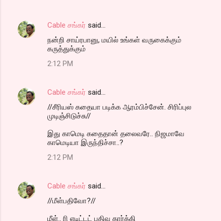
Cable சங்கர்
said…
நன்றி சாய்ரபானு, மயில் உங்கள் வருகைக்கும்
கருத்துக்கும்
2:12 PM
Cable சங்கர்
said…
//சீரியஸ் கதையா படிக்க ஆரம்பிச்சேன். சிரிப்புல
முடிஞ்சிடுச்சு//
இது காமெடி கதைதான் தலைவரே.. நிஜமாவே
காமெடியா இருந்திச்சா..?
2:12 PM
Cable சங்கர்
said…
//மீள்பதிவோ?//
மீள்.. ரி எடிட்டட் பதிவு கார்க்கி