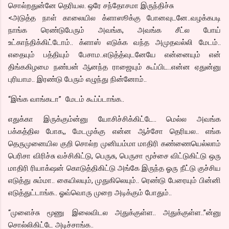
சொல்றதுன்னே தெரியல. ஒரே சந்தோசமா இருந்திச்சு
<அடுத்த நாள் காலையில க்ளாஸூக்கு போனவுடனே..வழக்கபடி
நாங்க ரெண்டுபேரும் அவங்க, அவங்க சீட்ல போய்
உட்காந்திக்கிட்டோம்.. க்ளாஸ் எடுக்க வந்த அமுதவல்லி மேடம்..
எதையும் பத்தியும் பேசாம..எடுத்த்வுடனேயே என்னையும் என்
திங்ககிழமை நண்பன் ஆனந்த ராஜையும் கூப்பிட..என்ன ஏதுன்னு
புரியாம.. இரண்டு பேரும் எழுந்து நின்னோம்..
“இங்க வாங்கடா” மேடம் கூப்ப்டாங்க..
எதுக்கா இருக்கும்ன்னு யோசிச்சிக்கிட்டே.. மெல்ல அவங்க
பக்கத்தில போக,, மேடமுக்கு என்ன ஆச்சோ தெரியல.. எங்க
தெருமுனையில குறி சொல்ற முனியம்மா மாதிரி கண்ணையெல்லாம்
பெரிசா விரிச்சு வச்சிகிட்டு, பெருசு, பெருசா மூச்சை விட்டுகிட்டு ஒரு
மாதிரி ரியாக்‌ஷன் கொடுத்திகிட்டு அங்கே இருந்த ஓரு நீட்டு குச்சிய
எடுத்து சும்மா.. கையிலயும், முதுகிலெயும்.. ரெண்டு பேரையும் பின்னி
எடுத்துட்டாங்க.. ஓவ்வொரு முறை அடிக்கும் போதும்..
“முளைச்சு மூணு இலைவிடல அதுக்குள்ள.. அதுக்குள்ள..”ன்னு
சொல்லிகிட்டே அடிச்சாங்க..