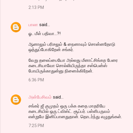
2:13 PM
பாலா
said…
ஓ.. மீள் பதிவா...?!
ஆனாலும் பரிசலும் & நைனாவும் சொன்னதோடு
ஒத்துப்போகிறேன் சங்கர்.
வேறு தலைப்பையோ அல்லது மீனாட்சிங்கற பேரை
கடைசியாவோ சொல்லியிருந்தா சஸ்பென்ஸ்
போயிருக்காதுன்னு நினைக்கிறேன்.
6:36 PM
அன்பேசிவம்
said…
சங்கர் ஜீ குமுதம் ஒரு பக்க கதை மாதரியே
கடைசியில் ஒரு ட்விஸ்ட். சூப்பர். பள்ளிபருவம்
என்றுமே இனிப்பானதுதான். தொடர்ந்து எழுதுங்கள்.
7:25 PM