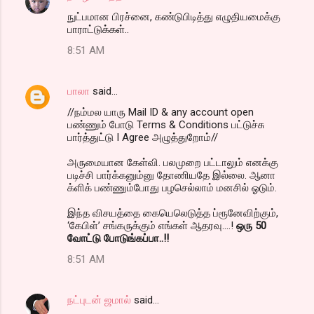
நுட்பமான பிரச்னை, கண்டுபிடித்து எழுதியமைக்கு
பாராட்டுக்கள்..
8:51 AM
பாலா
said…
//நம்மல யாரு Mail ID & any account open
பண்ணும் போடு Terms & Conditions பட்டுச்சு
பார்த்துட்டு I Agree அழுத்துறோம்//
அருமையான கேள்வி. பலமுறை பட்டாலும் எனக்கு
படிச்சி பார்க்கனும்னு தோணியதே இல்லை. ஆனா
க்ளிக் பண்ணும்போது பழசெல்லாம் மனசில் ஓடும்.
இந்த விசயத்தை கையெலெடுத்த ப்ரூனேவிற்கும்,
‘கேபிள்’ சங்கருக்கும் எங்கள் ஆதரவு....!
ஒரு 50
வோட்டு போடுங்கப்பா..!!
8:51 AM
நட்புடன் ஜமால்
said…