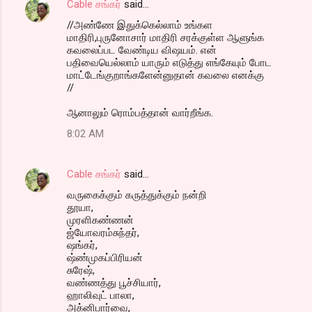
Cable சங்கர்
said…
//அண்ணே இதுக்கெல்லாம் உங்கள
மாதிரி,புருனோசார் மாதிரி சரக்குள்ள ஆளுங்க
கவலைப்பட வேண்டிய விஷயம். என்
பதிவையெல்லாம் யாரும் எடுத்து எங்கேயும் போட
மாட்டேங்குறாங்களேன்னுதான் கவலை எனக்கு
//
ஆனாலும் ரொம்பத்தான் வார்றீங்க.
8:02 AM
Cable சங்கர்
said…
வருகைக்கும் கருத்துக்கும் நன்றி
தூயா,
முரளிகண்ணன்
ஜ்யோவரம்சுந்தர்,
ஷங்கர்,
ஷ்ண்முகப்பிரியன்
சுரேஷ்,
வண்ணத்து பூச்சியார்,
ஹாலிவுட் பாலா,
அக்னிபார்வை,