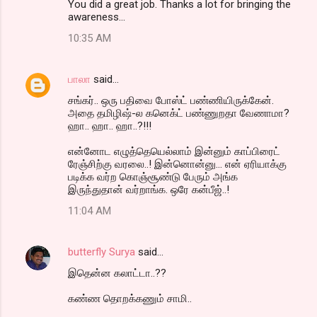
You did a great job. Thanks a lot for bringing the
awareness...
10:35 AM
பாலா
said…
சங்கர்.. ஒரு பதிவை போஸ்ட் பண்ணியிருக்கேன்.
அதை தமிழிஷ்-ல கனெக்ட் பண்ணுறதா வேணாமா?
ஹா.. ஹா.. ஹா..?!!!
என்னோட எழுத்தெயெல்லாம் இன்னும் காப்பிரைட்
ரேஞ்சிற்கு வரலை..! இன்னொன்னு... என் ஏரியாக்கு
படிக்க வர்ற கொஞ்சூண்டு பேரும் அங்க
இருந்துதான் வர்றாங்க. ஒரே கன்பீஜ்..!
11:04 AM
butterfly Surya
said…
இதென்ன கலாட்டா..??
கண்ண தொறக்கணும் சாமி..