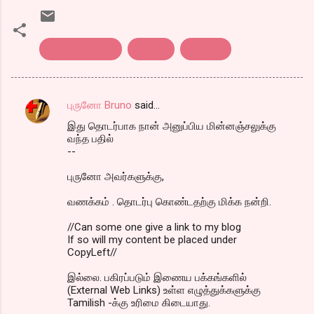
Public domains
தமிலிஷ்
பதிவுகள்
புருனோ Bruno
said…
C
இது தொடர்பாக நான் அனுப்பிய மின்னஞ்சலுக்கு
o
வந்த பதில்
m
--
m
புருனோ அவர்களுக்கு,
e
வணக்கம் . தொடர்பு கொண்டதற்கு மிக்க நன்றி.
n
//Can some one give a link to my blog
t
If so will my content be placed under
s
CopyLeft//
இல்லை. பகிரப்படும் இணைய பக்கங்களில்
(External Web Links) உள்ள எழுத்துக்களுக்கு
Tamilish -க்கு உரிமை கிடையாது.