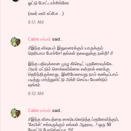
ஓட்டு போட்டாச்சிங்கோ
(கலர் டீவி எப்போ ...)
8:51 AM
Cable சங்கர்
said…
//இந்த விஷயம் இதுவரைக்கும் யாருக்கும்
தெரியாம போச்சே! தங்கள் தகவலுக்கு நன்றி! //
இந்த பதிவுக்கான முழு கிரெடிட் புருனோவுக்கே..
அவர் மட்டும் சொல்லவில்லை என்றால் எனக்கு
தெரிந்திருக்காது.. இனிமேலாவது நாம் கண்டிப்பாய்
படித்து பார்த்துவிட்டு அக்ரி செய்ய வேண்டும்
ஷங்கர்.
8:52 AM
Cable சங்கர்
said…
//இந்த விசயத்தை கையெலெடுத்த ப்ரூனேவிற்கும்,
‘கேபிள்’ சங்கருக்கும் எங்கள் ஆதரவு....! ஒரு 50
வோட்டு போடுங்கப்பா..!!//