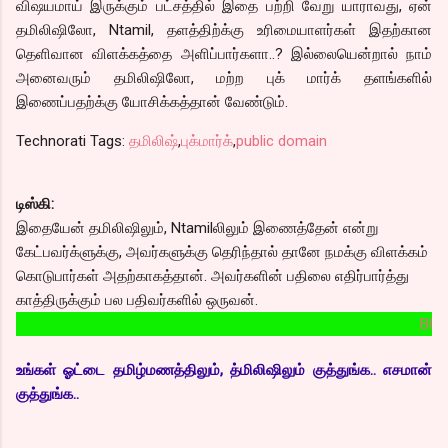
விஷயமாய் இருக்கும் பட்சத்தில் இதை பற்றி வேறு யாராவது, ஏன்
தமிலிஷிலோ, Ntamil, தளத்திற்க்கு உரிமையாளர்கள் இதற்கான
தெளிவான விளக்கத்தை அளிப்பார்களா..? இல்லையென்றால் நாம்
அனைவரும் தமிலிஷிலோ, மற்ற புக் மார்க் தளங்களில்
இணைப்பதற்க்கு யோசிக்கத்தான் வேண்டும்.
Technorati Tags:
தமிலிஷ்
,
புக்மார்க்
,
public domain
டிஸ்கி:
இதையேன் தமிலிஷிலும், Ntamilலிலும் இணைத்தேன் என்று
கேட்பவர்க்ளுக்கு, அவர்களுக்கு தெரிந்தால் தானே நமக்கு விளக்கம்
கொடுபார்கள் அதற்காகத்தான். அவர்களின் பதிலை எதிர்பார்த்து
காத்திருக்கும் பல பதிவர்களில் ஒருவன்.
Blogger Tips -ப
உங்கள் ஓட்டை தமிழ்மணத்திலும், த்மிலிஷிலும் குத்துங்க.. எசமான்
குத்துங்க..