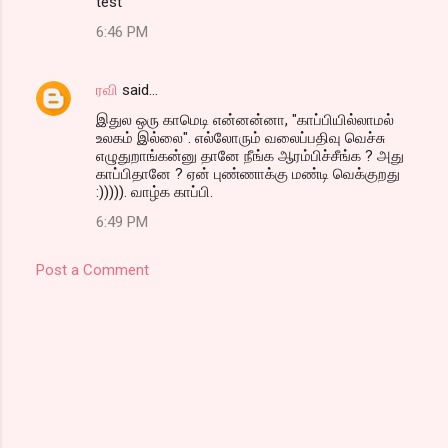
test
6:46 PM
ரவி
said…
இதுல ஒரு காமெடி என்னன்னா, "காப்பியில்லாமல்
உலகம் இல்லை". எல்லோரும் வலைப்பதிவு வெச்சு
எழுதுறாங்கன்னு தானே நீங்க ஆரம்பிச்சீங்க ? அது
காப்பிதானே ? ஏன் புண்ணாக்கு மண்டி வெக்குறது
:))))). வாழ்க காப்பி.
6:49 PM
Post a Comment