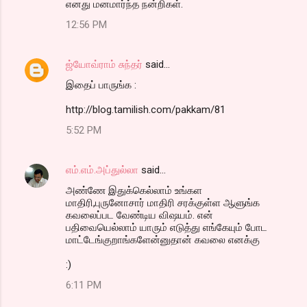
எனது மனமார்ந்த நன்றிகள்.
12:56 PM
ஜ்யோவ்ராம் சுந்தர்
said…
இதைப் பாருங்க :
http://blog.tamilish.com/pakkam/81
5:52 PM
எம்.எம்.அப்துல்லா
said…
அண்ணே இதுக்கெல்லாம் உங்கள
மாதிரி,புருனோசார் மாதிரி சரக்குள்ள ஆளுங்க
கவலைப்பட வேண்டிய விஷயம். என்
பதிவையெல்லாம் யாரும் எடுத்து எங்கேயும் போட
மாட்டேங்குறாங்களேன்னுதான் கவலை எனக்கு
:)
6:11 PM