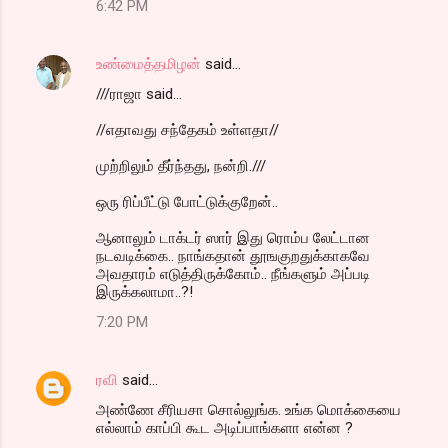
6:42 PM
உண்மைத்தமிழன்
said…
///ராஜா said...
//எதாவது சந்தேகம் உள்ளதா//
முற்றிலும் தீர்ந்தது, நன்றி.///
ஒரு ரிப்பீட்டு போட்டுக்குறேன்..
ஆனாலும் டாக்டர் ஸார் இது ரொம்ப லேட்டான
நடவடிக்கை.. நாங்கதான் தூஙகுறதுக்காகவே
அவதாரம் எடுத்திருக்கோம்.. நீங்களும் அப்படி
இருக்கலாமா..?!
7:20 PM
ரவி
said…
அண்ணே சீரியசா சொல்லுங்க. உங்க மொக்கையை
எல்லாம் காப்பி கூட அடிப்பாங்களா என்ன ?