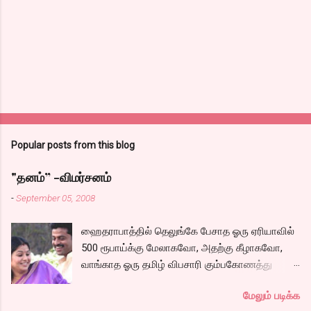
Popular posts from this blog
"தனம்” -விமர்சனம்
-
September 05, 2008
ஹைதராபாத்தில் தெலுங்கே பேசாத ஓரு ஏரியாவில்
500 ரூபாய்க்கு மேலாகவோ, அதற்கு கீழாகவோ,
வாங்காத ஓரு தமிழ் விபசாரி கும்பகோணத்து
அக்ரஹாரத்தின் வீட்டில் மருமகளாக
மேலும் படிக்க
வாழ்கைபடுகிறாள். அவளுடய வாழ்கை எப்படி