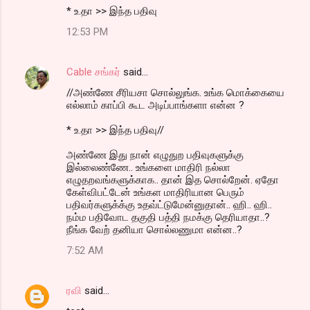
* உ.தா >> இந்த பதிவு
12:53 PM
Cable சங்கர்
said…
//அண்ணே சீரியசா சொல்லுங்க. உங்க மொக்கையை
எல்லாம் காப்பி கூட அடிப்பாங்களா என்ன ?
* உ.தா >> இந்த பதிவு//
அண்ணே இது நான் எழுதுற பதிவுகளுக்கு
இல்லைண்ணே.. உங்களை மாதிரி நல்லா
எழுதறவங்களுக்காக.. தான் இத சொல்றேன். ஏதோ
கேள்விபட்டேன் உங்கள மாதிரியான பெரும்
பதிவர்களுக்க்கு உதவ்ட்டுமேன்னுதான்.. ஹி.. ஹி..
நம்ம பதிவோட தகுதி பத்தி நமக்கு தெரியாதா..?
நீங்க வேற் தனியா சொல்லணுமா என்ன..?
7:52 AM
ரவி
said…