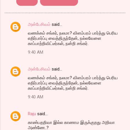
Meiporul
thiraivimarsanam
அன்பேசிவம்
said…
C
வணக்கம் சங்கர், நலமா? விளம்பரம் பார்த்து பெரிய
o
எதிர்பார்ப்பு வைத்திருந்தேன், நல்லவேளை
m
காப்பாற்றிவிட்டீர்கள், நன்றி சங்கர்.
m
9:40 AM
e
n
அன்பேசிவம்
said…
t
வணக்கம் சங்கர், நலமா? விளம்பரம் பார்த்து பெரிய
எதிர்பார்ப்பு வைத்திருந்தேன், நல்லவேளை
s
காப்பாற்றிவிட்டீர்கள், நன்றி சங்கர்.
9:40 AM
Raju
said…
காண்பதறிவா இல்ல காணாம இருக்குறது அறிவா
அண்ணே..?