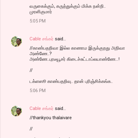
வருகைக்கும், கருத்துக்கும் மிக்க நன்றி..
முரளிகுமார்
5:05 PM
Cable சங்கர்
said…
//காண்பதறிவா இல்ல காணாம இருக்குறது அறிவா
அண்ணே..?
அண்ணே..புரடீயூசர் கிடைச்சுட்டாப்லயாண்ணே...!
//
டக்ளஸூ காண்பதறிவு.. தான் புரிஞ்சிக்கங்க..
5:06 PM
Cable சங்கர்
said…
//thankyou thalaivare
//