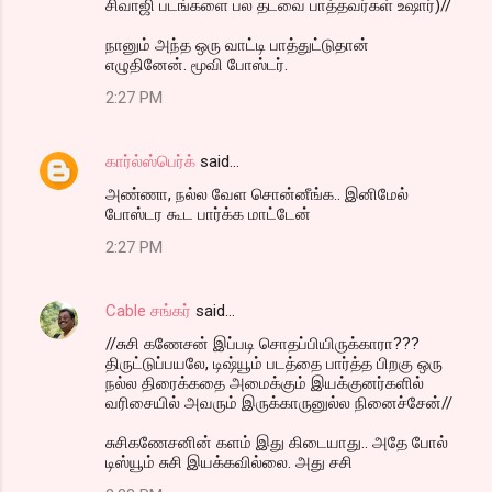
சிவாஜி படங்களை பல தடவை பாத்தவர்கள் உஷார்)//
நானும் அந்த ஒரு வாட்டி பாத்துட்டுதான்
எழுதினேன். மூவி போஸ்டர்.
2:27 PM
கார்ல்ஸ்பெர்க்
said…
அண்ணா, நல்ல வேள சொன்னீங்க.. இனிமேல்
போஸ்டர கூட பார்க்க மாட்டேன்
2:27 PM
Cable சங்கர்
said…
//சுசி கணேசன் இப்படி சொதப்பியிருக்காரா???
திருட்டுப்பயலே, டிஷ்யூம் படத்தை பார்த்த பிறகு ஒரு
நல்ல திரைக்கதை அமைக்கும் இயக்குனர்களில்
வரிசையில் அவரும் இருக்காருனுல்ல நினைச்சேன்//
சுசிகணேசனின் களம் இது கிடையாது.. அதே போல்
டிஸ்யூம் சுசி இயக்கவில்லை. அது சசி