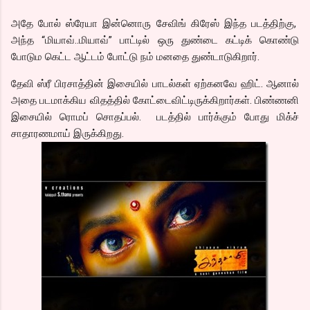
அதே போல் ஸ்ரேயா இன்னொரு சேவிங் கிரேஸ் இந்த படத்திற்கு,
அந்த “மியாவ்..மியாவ்” பாட்டில் ஒரு துண்டை கட்டிக் கொண்டு
போடும கெட்ட ஆட்டம் போட்டு நம் மனதை துண்டாடுகிறார்.
தேவி ஸ்ரீ பிரசாத்தின் இசையில் பாடல்கள் ஏற்கனவே ஹிட். ஆனால்
அதை படமாக்கிய விதத்தில் கோட்டைவிட்டிருக்கிறார்கள். பிண்ணனி
இசையில் ரொமப் சொதப்பல். படத்தில் பார்க்கும் போது மிக்ச்
சாதாரணமாய் இருக்கிறது.