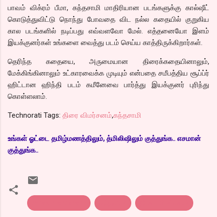
பாவம் விக்ரம் பீமா, கந்தசாமி மாதிரியான படங்களுக்கு கால்ஷீட்
கொடுத்துவிட்டு நொந்து போவதை விட நல்ல கதையில் குறுகிய
கால படங்களில் நடிப்பது எவ்வளவோ மேல். எத்தனையோ இளம்
இயக்குனர்கள் உங்களை வைத்து படம் செய்ய காத்திருக்கிறார்கள்.
தெரிந்த கதையை, அருமையான திரைக்கதையினாலும்,
மேக்கிங்கினாலும் உட்காரவைக்க முடியும் என்பதை சமீபத்திய சூப்ப்ர்
ஹிட்டான ஹிந்தி படம் கமீனேவை பார்த்து இயக்குனர் புரிந்து
கொள்ளலாம்.
Technorati Tags:
திரை விமர்சனம்
,
கந்தசாமி
உங்கள் ஓட்டை தமிழ்மணத்திலும், த்மிலிஷிலும் குத்துங்க.. எசமான்
குத்துங்க..
thiraivimarsanam
கந்தசாமி
திரை விமர்சனம்