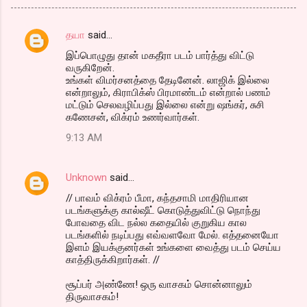
தயா
said…
C
இப்பொழுது தான் மகதீரா படம் பார்த்து விட்டு
o
வருகிறேன்.
m
உங்கள் விமர்சனத்தை தேடினேன். லாஜிக் இல்லை
என்றாலும், கிராபிக்ஸ் பிரமாண்டம் என்றால் பணம்
m
மட்டும் செலவழிப்பது இல்லை என்று ஷங்கர், சுசி
கணேசன், விக்ரம் உணர்வார்கள்.
e
n
9:13 AM
t
s
Unknown
said…
// பாவம் விக்ரம் பீமா, கந்தசாமி மாதிரியான
படங்களுக்கு கால்ஷீட் கொடுத்துவிட்டு நொந்து
போவதை விட நல்ல கதையில் குறுகிய கால
படங்களில் நடிப்பது எவ்வளவோ மேல். எத்தனையோ
இளம் இயக்குனர்கள் உங்களை வைத்து படம் செய்ய
காத்திருக்கிறார்கள். //
சூப்பர் அண்ணே! ஒரு வாசகம் சொன்னாலும்
திருவாசகம்!