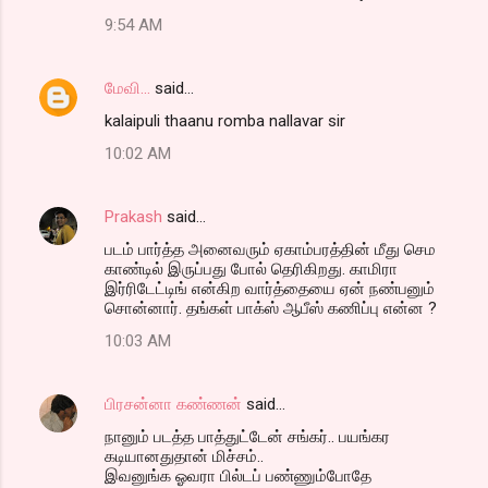
9:54 AM
மேவி...
said…
kalaipuli thaanu romba nallavar sir
10:02 AM
Prakash
said…
படம் பார்த்த அனைவரும் ஏகாம்பரத்தின் மீது செம
காண்டில் இருப்பது போல் தெரிகிறது. காமிரா
இர்ரிடேட்டிங் என்கிற வார்த்தையை ஏன் நண்பனும்
சொன்னார். தங்கள் பாக்ஸ் ஆபீஸ் கணிப்பு என்ன ?
10:03 AM
பிரசன்னா கண்ணன்
said…
நானும் படத்த பாத்துட்டேன் சங்கர்.. பயங்கர
கடியானதுதான் மிச்சம்..
இவனுங்க ஓவரா பில்டப் பண்ணும்போதே