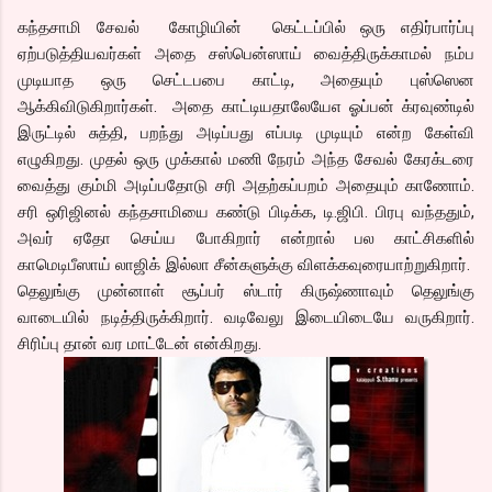
கந்தசாமி சேவல் கோழியின் கெட்டப்பில் ஒரு எதிர்பார்ப்பு
ஏற்படுத்தியவர்கள் அதை சஸ்பென்ஸாய் வைத்திருக்காமல் நம்ப
முடியாத ஒரு செட்டபபை காட்டி, அதையும் புஸ்ஸென
ஆக்கிவிடுகிறார்கள். அதை காட்டியதாலேயேஎ ஓப்பன் க்ரவுண்டில்
இருட்டில் சுத்தி, பறந்து அடிப்பது எப்படி முடியும் என்ற கேள்வி
எழுகிறது. முதல் ஒரு முக்கால் மணி நேரம் அந்த சேவல் கேரக்டரை
வைத்து கும்மி அடிப்பதோடு சரி அதற்கப்பறம் அதையும் காணோம்.
சரி ஒரிஜினல் கந்தசாமியை கண்டு பிடிக்க, டி.ஜிபி. பிரபு வந்ததும்,
அவர் ஏதோ செய்ய போகிறார் என்றால் பல காட்சிகளில்
காமெடிபீஸாய் லாஜிக் இல்லா சீன்களுக்கு விளக்கவுரையாற்றுகிறார்.
தெலுங்கு முன்னாள் சூப்பர் ஸ்டார் கிருஷ்ணாவும் தெலுங்கு
வாடையில் நடித்திருக்கிறார். வடிவேலு இடையிடையே வருகிறார்.
சிரிப்பு தான் வர மாட்டேன் என்கிறது.