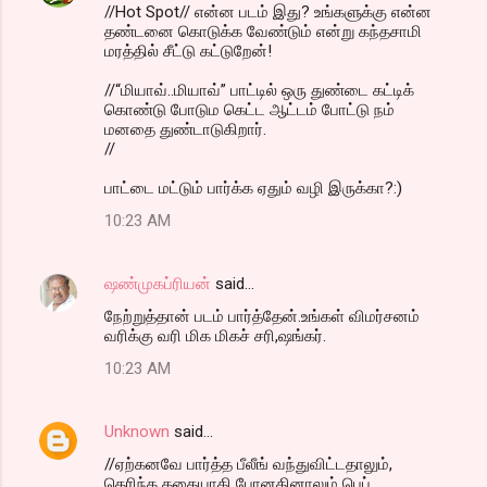
//Hot Spot// என்ன படம் இது? உங்களுக்கு என்ன
தண்டனை கொடுக்க வேண்டும் என்று கந்தசாமி
மரத்தில் சீட்டு கட்டுறேன்!
//“மியாவ்..மியாவ்” பாட்டில் ஒரு துண்டை கட்டிக்
கொண்டு போடும கெட்ட ஆட்டம் போட்டு நம்
மனதை துண்டாடுகிறார்.
//
பாட்டை மட்டும் பார்க்க ஏதும் வழி இருக்கா?:)
10:23 AM
ஷண்முகப்ரியன்
said…
நேற்றுத்தான் படம் பார்த்தேன்.உங்கள் விமர்சனம்
வரிக்கு வரி மிக மிகச் சரி,ஷங்கர்.
10:23 AM
Unknown
said…
//ஏற்கனவே பார்த்த பீலீங் வந்துவிட்டதாலும்,
தெரிந்த கதையாகி போனதினாலும் பெப்