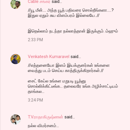
Cable சங்கர்
said…
//யூ மீன்.... அந்த யூத் பதிவரை சொல்றீங்களா.....?
இதுல ஏதும் சுய விளம்பரம் இல்லையே..//
இதெல்லாம் நடந்தா நல்லாத்தான் இருக்கும். ம்ஹும்
2:33 PM
Venkatesh Kumaravel
said…
//எத்தனையோ இளம் இயக்குனர்கள் உங்களை
வைத்து படம் செய்ய காத்திருக்கிறார்கள்.//
சைட் கேப்ல உங்கள மறுபடி யூத்னு
சொல்லிக்கிட்டீங்க... தலைவரே உங்க அழிச்சாட்டியம்
தாங்கல...
3:24 PM
T.V.ராதாகிருஷ்ணன்
said…
நல்ல விமர்சனம்...