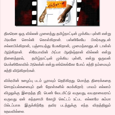
திடீரென ஒரு வில்லன் முளைத்து தமிழ்நாட்டின் முக்கிய புள்ளி என்று
அவனே சொல்லி கொள்கிறான். பஸ்ஸிலேயே பிகர்களுடன்
சல்லாபிக்கிறான், பஞ்சாயத்து பேசுகிறான், முமைத்கானுடன் டான்ஸ்
ஆடுகிறான். ஸ்ரேயாவின் அப்பா ஆஷிஷ்தான் வில்லன் என்று
நினைத்தால், தமிழ்நாட்டின் முக்கிய புள்ளி, என்று ஒருவன்
மெக்ஸிகோவில் அலெக்ஸ் என்று எங்கெங்கோ போய் சுற்றி நம்மையும்
சுற்றி விடுகிறார்கள்.
விக்ரமின் உழைப்பு படம் பூராவும் தெரிகிறது. மொத்த திரைக்கதை
சொதப்பல்களையும் தன் தோள்களில் சுமக்கிறார். பாவம் எல்லாம்
விழலுக்கு இறைத்த நீர். பெண் வேடமிட்டு வருவது, வயதானவராய்
வருவது ஏன் கந்தசாமி கோழி கெட்டப் உட்பட எல்லாமே சும்மா
பில்டப்பாக இருக்கிற்தே தவிர படத்துக்கு எந்த விதத்திலும்
உதவவில்லை.