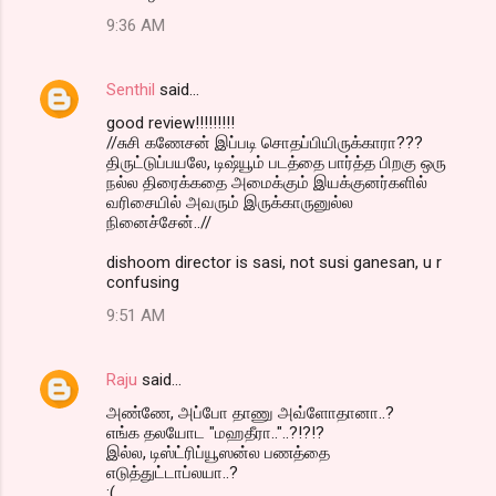
9:36 AM
Senthil
said…
good review!!!!!!!!!
//சுசி கணேசன் இப்படி சொதப்பியிருக்காரா???
திருட்டுப்பயலே, டிஷ்யூம் படத்தை பார்த்த பிறகு ஒரு
நல்ல திரைக்கதை அமைக்கும் இயக்குனர்களில்
வரிசையில் அவரும் இருக்காருனுல்ல
நினைச்சேன்..//
dishoom director is sasi, not susi ganesan, u r
confusing
9:51 AM
Raju
said…
அண்ணே, அப்போ தாணு அவ்ளோதானா..?
எங்க தலயோட "மஹதீரா.."..?!?!?
இல்ல, டிஸ்ட்ரிப்யூஸன்ல பணத்தை
எடுத்துட்டாப்லயா..?
:(