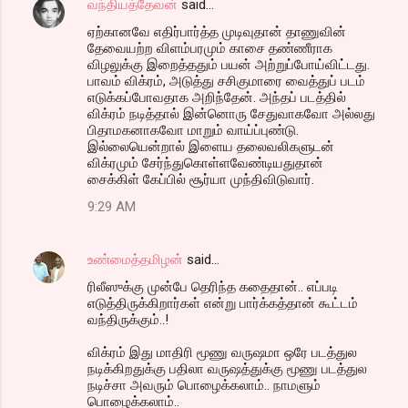
வந்தியத்தேவன்
said…
ஏற்கானவே எதிர்பார்த்த முடிவுதான் தாணுவின்
தேவையற்ற விளம்பரமும் காசை தண்ணீராக
விழலுக்கு இறைத்ததும் பயன் அற்றுப்போய்விட்டது.
பாவம் விக்ரம், அடுத்து சசிகுமாரை வைத்துப் படம்
எடுக்கப்போவதாக அறிந்தேன். அந்தப் படத்தில்
விக்ரம் நடித்தால் இன்னொரு சேதுவாகவோ அல்லது
பிதாமகனாகவோ மாறும் வாய்ப்புண்டு.
இல்லையென்றால் இளைய தலைவலிகளுடன்
விக்ரமும் சேர்ந்துகொள்ளவேண்டியதுதான்
சைக்கிள் கேப்பில் சூர்யா முந்திவிடுவார்.
9:29 AM
உண்மைத்தமிழன்
said…
ரிலீஸுக்கு முன்பே தெரிந்த கதைதான்.. எப்படி
எடுத்திருக்கிறார்கள் என்று பார்க்கத்தான் கூட்டம்
வந்திருக்கும்..!
விக்ரம் இது மாதிரி மூணு வருஷமா ஒரே படத்துல
நடிக்கிறதுக்கு பதிலா வருஷத்துக்கு மூணு படத்துல
நடிச்சா அவரும் பொழைக்கலாம்.. நாமளும்
பொழைக்கலாம்..