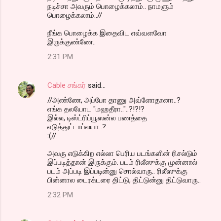
நடிச்சா அவரும் பொழைக்கலாம்.. நாமளும்
பொழைக்கலாம்..//
நீங்க பொழைக்க இதைவிட எவ்வளவோ
இருக்குண்ணே..
2:31 PM
Cable சங்கர்
said…
//அண்ணே, அப்போ தாணு அவ்ளோதானா..?
எங்க தலயோட "மஹதீரா.."..?!?!?
இல்ல, டிஸ்ட்ரிப்யூஸன்ல பணத்தை
எடுத்துட்டாப்லயா..?
:(//
அவரு எடுக்கிற எல்லா பெரிய படங்களின் ரிசல்டும்
இப்படித்தான் இருக்கும். படம் ரிலீஸுக்கு முன்னால்
படம் அப்படி இப்படின்னு சொல்வாரு.. ரிலீஸுக்கு
பின்னால டைரக்டரை திட்டு, திட்டுன்னு திட்டுவாரு..
2:32 PM