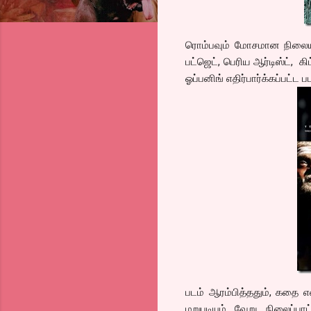
ரொம்பவும் மோசமான நிலையில
பட்ஜெட், பெரிய ஆர்டிஸ்ட், க
ஓப்பனிங் எதிர்பார்க்கப்பட்ட ப
படம் ஆரம்பித்ததும், கதை 
மறுபடியும் வேறு நிலைப்பாட்