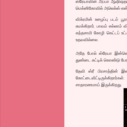
ஸ்ரேயாவின் அப்பா ஆஷிஷ்தான
மெக்ஸிகோவில் அலெக்ஸ் என்று
விக்ரமின் உழைப்பு படம் 
சுமக்கிறார். பாவம் எல்லாம
கந்தசாமி கோழி கெட்டப் உட்ப
உதவவில்லை.
அதே போல் ஸ்ரேயா இன்னொரு 
துண்டை கட்டிக் கொண்டு போட
தேவி ஸ்ரீ பிரசாத்தின் 
கோட்டைவிட்டிருக்கிறார்கள
சாதாரணமாய் இருக்கிறது.