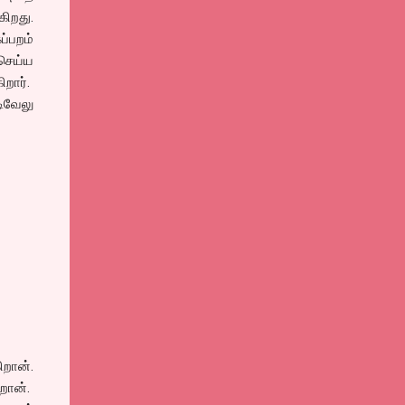
கிறது.
்பறம்
 செய்ய
ிறார்.
ிவேலு
றான்.
ிறான்.