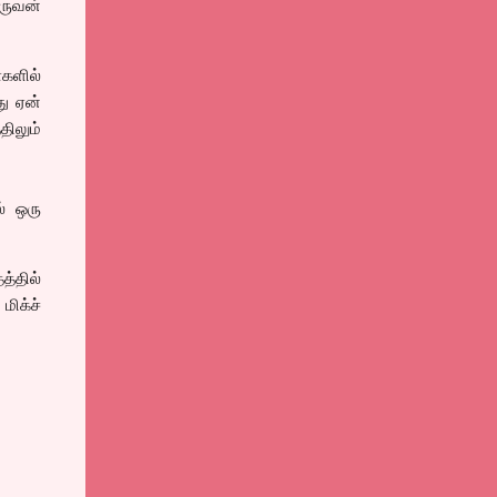
ஒருவன்
களில்
து ஏன்
திலும்
் ஒரு
்தில்
ிக்ச்