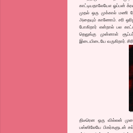
காட்டியதாலேயேஎ ஓப்பன் க்ரவுண
முதல் ஒரு முக்கால் மணி ந
அதையும் காணோம். சரி ஒரிஜி
போகிறார் என்றால் பல காட்ச
தெலுங்கு முன்னாள் சூப்பர
இடையிடையே வருகிறார். சிரிப
திடீரென ஒரு வில்லன் முள
பஸ்ஸிலேயே பிகர்களுடன் சல்