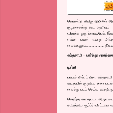
கொண்டு, சிபிஐ ஆபீஸில் அலறு
குழந்தைக்கு கூட தெரியும்
விளக்க ஒரு ப்ளாஷ்பேக், இயக்
என்ன பயன் என்று அந்த 
வைக்கணும்…………………… நீங்கள
கந்தசாமி – பார்த்து நொந்தச
டிஸ்கி
பாவம் விக்ரம் பீமா, கந்தசா
கதையில் குறுகிய கால படங
வைத்து படம் செய்ய காத்திருக
தெரிந்த கதையை, அருமையான
சமீபத்திய சூப்ப்ர் ஹிட்டான 