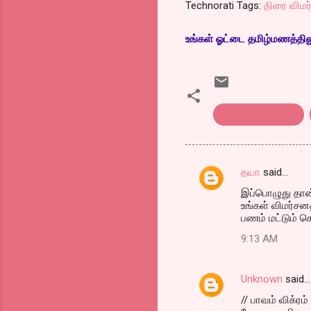
Technorati Tags:
திரை விமர
உங்கள் ஓட்டை தமிழ்மணத்திலும்
thiraivimarsanam
தயா
said…
C
இப்பொழுது தான் 
o
உங்கள் விமர்சன
m
பணம் மட்டும் ச
m
9:13 AM
e
n
Unknown
said…
t
// பாவம் விக்ரம