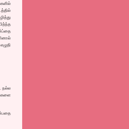
்களில்
த்தில்
ித்து
ிற்ந்த
்ப்தை
ரினால்
எழுதி
ட நல்ல
ங்களை
ன்பதை