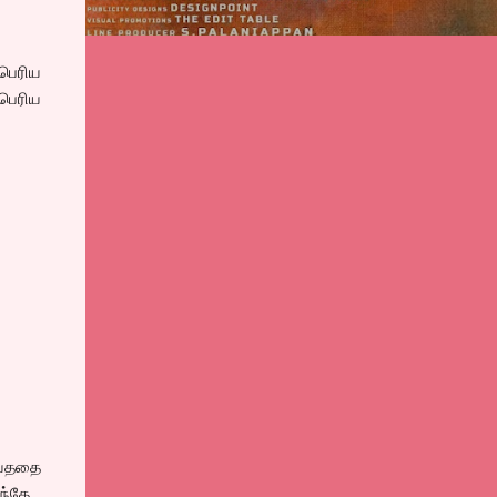
 பெரிய
 பெரிய
ய்ததை
ந்தே..