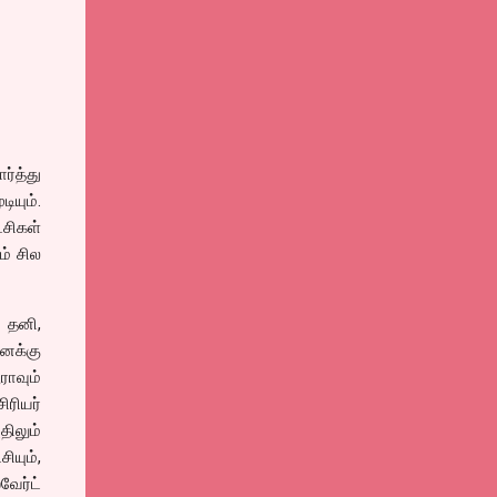
ர்த்து
யும்.
்சிகள்
ம் சில
, தனி,
னக்கு
ராவும்
ிரியர்
ிலும்
ியும்,
ேர்ட்