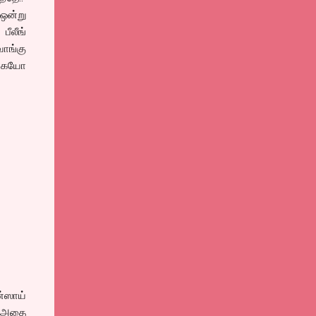
ஒன்று
ீலீங்
ாங்கு
்கேயோ
்ஸாய்
. அதை