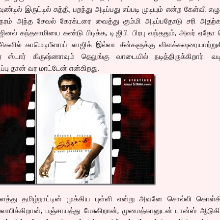
்டில் இருட்டில் சுத்தி, பறந்து அடிப்பது எப்படி முடியும் என்ற கேள்வி எழு
ேரம் அந்த சேவல் கேரக்டரை வைத்து கும்மி அடிப்பதோடு சரி அதற்கப
னல் கந்தசாமியை கண்டு பிடிக்க, டி.ஜிபி. பிரபு வந்ததும், அவர் ஏதோ
ிகளில் காமெடிபீஸாய் லாஜிக் இல்லா சீன்களுக்கு விளக்கவுரையாற்றுக
் ஸ்டார் கிருஷ்ணாவும் தெலுங்கு வாடையில் நடித்திருக்கிறார். வட
்பு தான் வர மாட்டேன் என்கிறது.
ைத்து தமிழ்நாட்டின் முக்கிய புள்ளி என்று அவனே சொல்லி கொள்கி
லாபிக்கிறான், பஞ்சாயத்து பேசுகிறான், முமைத்கானுடன் டான்ஸ் ஆடுக