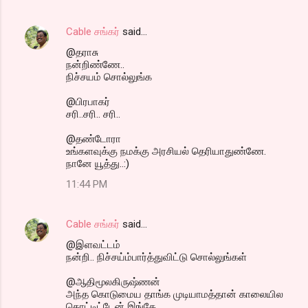
Cable சங்கர்
said…
@தராசு
நன்றிண்ணே..
நிச்சயம் சொல்லுங்க
@பிரபாகர்
சரி..சரி.. சரி..
@தண்டோரா
உங்களவுக்கு நமக்கு அரசியல் தெரியாதுண்ணே.
நானே யூத்து..:)
11:44 PM
Cable சங்கர்
said…
@இளவட்டம்
நன்றி.. நிச்சய்ம்பார்த்துவிட்டு சொல்லுங்கள்
@ஆதிமூலகிருஷ்ணன்
அந்த கொடுமைய தாங்க முடியாமத்தான் காலையில
கொட்டிட்டேன் இங்கே