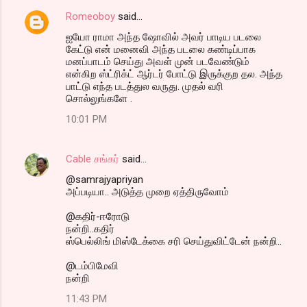
Romeoboy
said…
ஐயோ ராமா அந்த ஷோவில் அவர் பாடிய படலை
கேட்டு என் மனைவி அந்த படலை கண்டிப்பாக
மனப்பாடம் செய்து அவள் முன் படவேண்டும்
என்கிற ஸ்ட்ரிக்ட் ஆர்டர் போட்டு இருக்குற தல. அந்த
பாட்டு எந்த படத்துல வருது. முதல் வரி
சொல்லுங்களே .
10:01 PM
Cable சங்கர்
said…
@samrajyapriyan
அப்படியா.. அடுத்த முறை ஏத்திருவோம்
@கதிர்-ஈரோடு
நன்றி..கதிர்
ஸ்பெல்லிங் மிஸ்டேக்கை சரி செய்துவிட்டேன் நன்றி..
@டம்பிமேவி
நன்றி
11:43 PM