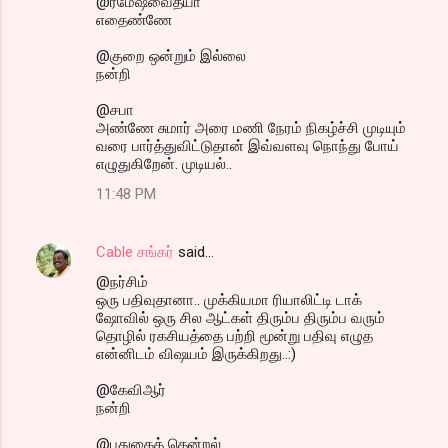
@ரமேஷ்வைத்யா
எதைண்ணே
@குறை ஒன்றும் இல்லை
நன்றி
@சபா
அண்ணே சுமார் அரை மணி நேரம் நிகழ்ச்சி முடியும்
வரை பார்த்துவிட்டுதான் இவ்வளவு நொந்து போய்
எழுதுகிறேன். முடியல்..
11:48 PM
Cable சங்கர்
said…
@நர்சிம்
ஒரு பதிவுதானா.. முக்கியமா ரியாலிட்டி டாக்
ஷோவில் ஒரு சில ஆட்கள் திரும்ப திரும்ப வரும்
தொழில் ரகசியத்தை பற்றி மூன்று பதிவு எழுத
என்னிடம் விஷயம் இருக்கிறது..:)
@கேவிஆர்
நன்றி
@புதுகைத் தென்றல்