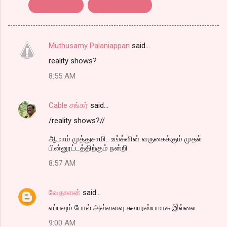
Kothu parotta
கொத்து பரோட்டா
Muthusamy Palaniappan
said…
C
reality shows?
o
8:55 AM
m
m
Cable சங்கர்
said…
e
/reality shows?//
n
t
ஆமாம் முத்துசாமி.. உங்க்ளின் வருகைக்கும் முதல்
பின்னூட்டத்திற்கும் நன்றி
s
8:57 AM
வேதாளன்
said…
எப்பவும் போல் அவ்வளவு சுவாரஸ்யமாக இல்லை.
9:00 AM