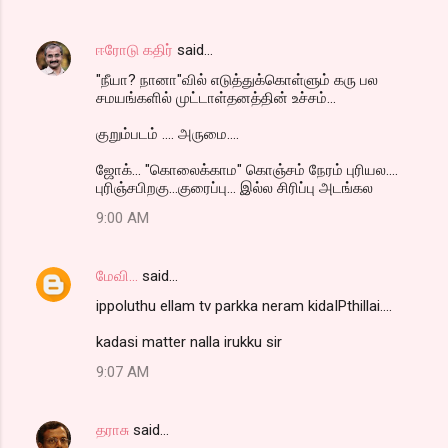
ஈரோடு கதிர்
said…
"நீயா? நானா"வில் எடுத்துக்கொள்ளும் கரு பல
சமயங்களில் முட்டாள்தனத்தின் உச்சம்...
குறும்படம் .... அருமை....
ஜோக்... "கொலைக்காம" கொஞ்சம் நேரம் புரியல....
புரிஞ்சபிறகு...குரைப்பு... இல்ல சிரிப்பு அடங்கல
9:00 AM
மேவி...
said…
ippoluthu ellam tv parkka neram kidaIPthillai....
kadasi matter nalla irukku sir
9:07 AM
தராசு
said…