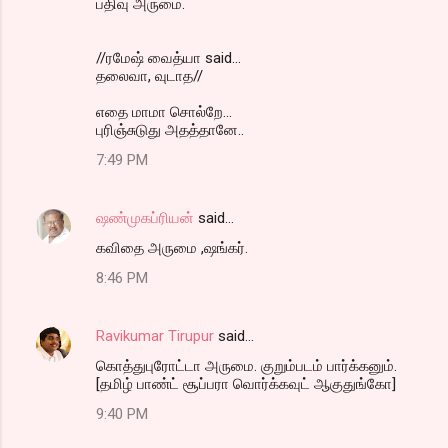
பதிவு அருமை.
//ரமேஷ் வைத்யா said...
தலைவா, வுடாத‌//
எதை மாமா சொல்றே...
புரிஞ்சுடுது அதத்தானே..
7:49 PM
ஷண்முகப்ரியன்
said…
கவிதை அருமை ,ஷங்கர்.
8:46 PM
Ravikumar Tirupur
said…
கொத்துபுரோட்டா அருமை. குறும்படம் பார்க்கனும்.
[தமிழ் பாண்ட் சூப்பரா வொர்க்கவுட் ஆகுதுங்கோ]
9:40 PM