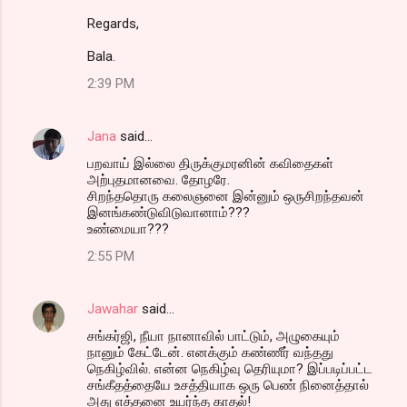
Regards,
Bala.
2:39 PM
Jana
said…
பறவாய் இல்லை திருக்குமரனின் கவிதைகள்
அற்புதமானவை. தோழரே.
சிறந்ததொரு கலைஞனை இன்னும் ஒருசிறந்தவன்
இனங்கண்டுவிடுவானாம்???
உண்மையா???
2:55 PM
Jawahar
said…
சங்கர்ஜி, நீயா நானாவில் பாட்டும், அழுகையும்
நானும் கேட்டேன். எனக்கும் கண்ணீர் வந்தது
நெகிழ்வில். என்ன நெகிழ்வு தெரியுமா? இப்படிப்பட்ட
சங்கீதத்தையே உசத்தியாக ஒரு பெண் நினைத்தால்
அது எத்தனை உயர்ந்த காதல்!