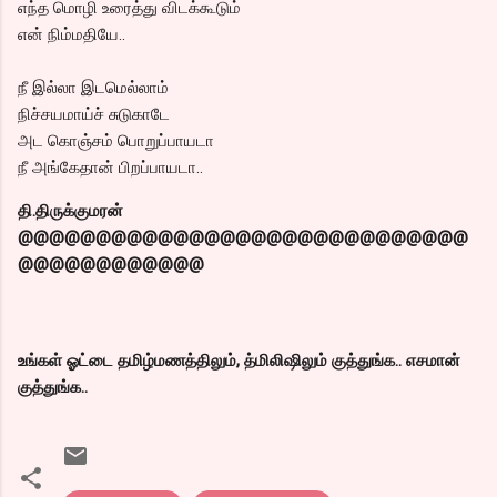
எந்த மொழி உரைத்து விடக்கூடும்
என் நிம்மதியே..
நீ இல்லா இடமெல்லாம்
நிச்சயமாய்ச் சுடுகாடே
அட கொஞ்சம் பொறுப்பாயடா
நீ அங்கேதான் பிறப்பாயடா..
தி.திருக்குமரன்
@@@@@@@@@@@@@@@@@@@@@@@@@@@@@
@@@@@@@@@@@@
உங்கள் ஓட்டை தமிழ்மணத்திலும், த்மிலிஷிலும் குத்துங்க.. எசமான்
குத்துங்க..