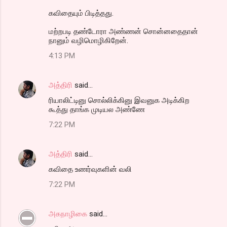
கவிதையும் பிடித்தது.
மற்றபடி தண்டோரா அண்ணன் சொன்னதைதான்
நானும் வழிமொழிகிறேன்.
4:13 PM
அத்திரி
said…
ரியாலிட்டினு சொல்லிக்கினு இவனுக அடிக்கிற
கூத்து தாங்க முடியல அண்ணே
7:22 PM
அத்திரி
said…
கவிதை உணர்வுகளின் வலி
7:22 PM
அகநாழிகை
said…