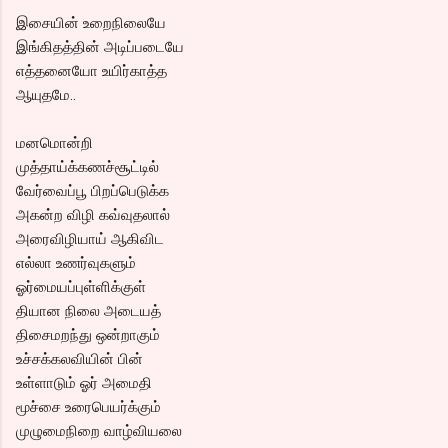
இசையின் உறைநிலையே
இங்கிதத்தின் அடிப்படையே
எத்தனையோ உயிர்காத்த
ஆயுதமே..
மனமொன்றி
முத்தாய்க்கணச்சூட்டில்
வேர்வைப்பூ பிறப்பெடுக்க
அகன்ற விழி கவ்வுதலால்
அரைவிழியாய் ஆகிவிட
எல்லா உணர்வுகளும்
ஓர்மையப்புள்ளிக்குள்
தியான நிலை அடையத்
திசைமறந்து ஒன்றாகும்
உச்சக்கலவியின் பின்
உள்ளாடும் ஓர் அமைதி
மூச்சை உரைபெயர்க்கும்
முழுமைநிறை வாழ்வியலை