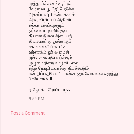
முத்தாய்க்கணச்சூட்டில்
வேர்வைப்பூ பிறப்பெடுக்க
அகன்ற விழி கவ்வுதலால்
அரைவிழியாய் ஆகிவிட
எல்லா உணர்வுகளும்
ஓர்மையப்புள்ளிக்குள்
தியான நிலை அடையத்
திசைமறந்து ஒன்றாகும்
உச்சக்கலவியின் பின்
உள்ளாடும் ஓர் அமைதி
மூச்சை உரைபெயர்க்கும்
முழுமைநிறை வாழ்வியலை
எந்த மொழி உரைத்து விடக்கூடும்
என் நிம்மதியே.. ” - என்ன ஒரு வேகமான எழுத்து
பிரயோகம்..!!
ஏ-ஜோக் - ரொம்ப பழசு.
9:59 PM
Post a Comment