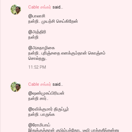
Cable சங்கர்
said…
@பாலாசி
நன்றி.. முயற்சி செய்கிறேன்
@அத்திரி
நன்றி
@அகநாழிகை
நன்றி.. புரிஞ்சதை எனக்கும்தான் கொஞ்சம்
சொல்றது..
11:52 PM
Cable சங்கர்
said…
@ஷண்முகப்பிரியன்
நன்றி சார்..
@ரவிக்குமார் திருப்பூர்
நன்றி. பாருங்க
@ரோமிபாய்
இதுக்குத்தான் குடும்பத்தோட டீவி பாக்கதீங்கன்னு