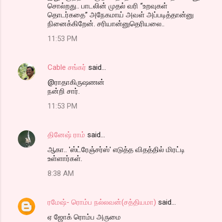
சொல்றது.. பாடலின் முதல் வரி “உறவுகள்
தொடர்கதை” அநேகமாய் அவள் அப்படித்தான்னு
நினைக்கிறேன். சரியான்னுதெரியலை..
11:53 PM
Cable சங்கர்
said…
@ராதாகிருஷணன்
நன்றி சார்.
11:53 PM
தினேஷ் ராம்
said…
ஆகா.. 'ஸ்ட்ரேஞ்சர்ஸ்' எடுத்த விதத்தில் மிரட்டி
உள்ளார்கள்.
8:38 AM
ரமேஷ்- ரொம்ப நல்லவன்(சத்தியமா)
said…
ஏ ஜோக் ரொம்ப அருமை