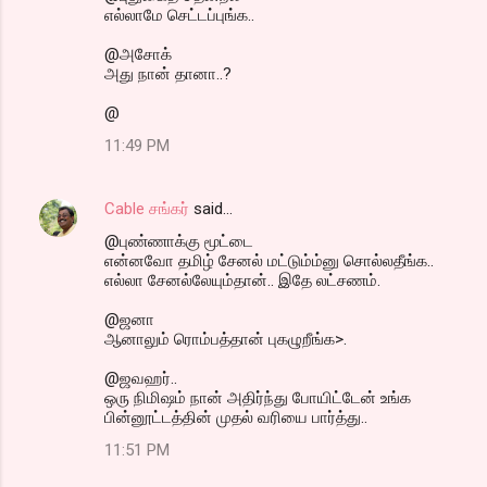
எல்லாமே செட்டப்புங்க..
@அசோக்
அது நான் தானா..?
@
11:49 PM
Cable சங்கர்
said…
@புண்ணாக்கு மூட்டை
என்னவோ தமிழ் சேனல் மட்டும்ம்னு சொல்லதீங்க..
எல்லா சேனல்லேயும்தான்.. இதே லட்சணம்.
@ஜனா
ஆனாலும் ரொம்பத்தான் புகழுறீங்க>.
@ஜவஹர்..
ஒரு நிமிஷம் நான் அதிர்ந்து போயிட்டேன் உங்க
பின்னூட்டத்தின் முதல் வரியை பார்த்து..
11:51 PM