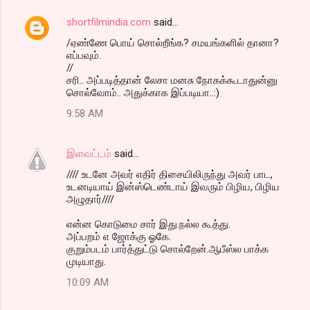
shortfilmindia.com
said…
/ஏண்ணே பொய் சொல்றீங்க? சமயங்களில் தானா?
எப்பவும்.
//
சரி.. அப்படித்தான் லேசா மனசு நோகக்கூடாதுன்னு
சொல்வோம்.. அதுக்காக இப்படியா..:)
9:58 AM
இளவட்டம்
said…
//// உடனே அவர் எதிர் திசையிலிருந்து அவர் பாட,
உடனடியாய் இன்ஸ்டெண்டாய் இவரும் பிழிய, பிழிய
அழுதார்////
என்ன கொடுமை சார் இது.நல்ல கூத்து.
அப்பறம் எ ஜோக்கு ஓகே.
குறும்படம் பார்த்துட்டு சொல்றேன்.ஆபீஸ்ல பாக்க
முடியாது.
10:09 AM