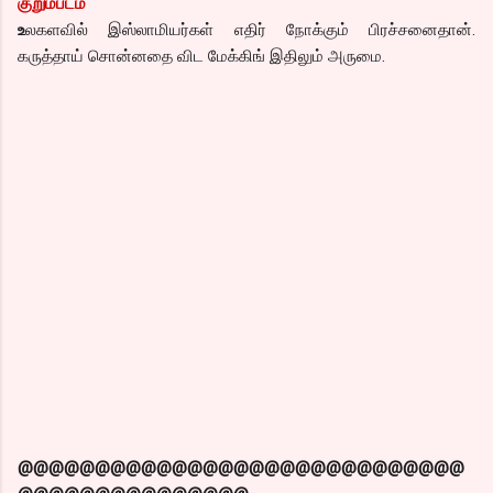
குறும்படம்
உ
லகளவில் இஸ்லாமியர்கள் எதிர் நோக்கும் பிரச்சனைதான்.
கருத்தாய் சொன்னதை விட மேக்கிங் இதிலும் அருமை.
@@@@@@@@@@@@@@@@@@@@@@@@@@@@@