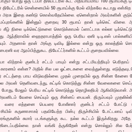
கும் போது ஒரு டப்பா தியேட்டரில் கூட அநியாயமாய் 100 ரூபாய்க்கு டி
்ரீன் தியேட்டரில் சென்னையில் 50 ரூபாய்க்கு மேல் விற்கவே கூடாது என்கிற 
ல் அரசு இதை கண்டு கொள்வதேயில்லை. ஏனென்றால் அவர்களின் குடும்
ாமப்புரங்களில் இன்னும் குறைவு 30 ரூபாய் தான் டிக்கெட் விலை. 
் கீழ் நிலை டிக்கெட்டுகளை கொடுக்காமல் ப்ளாட்டாக எல்லா டிக்கெட்ட
ு. ஆந்திராவில் ஹைதராபாத்தில் ஒரு பெரிய ஏஸி டி.டி.எஸ் பால்கனிய
ுடியும். அதனால் தான் அங்கு டிவிடி இல்லை என்று ஒரு காலத்தில் சொ
பைரஸி வர ஆரம்பித்துகூட தியேட்ட்ர்களில் கூட்டம் குறையவில்லை.
 விற்றால் குண்டர் சட்டம் பாயும் என்று சட்டமியற்றியும் பெரிதாய் ப
 காரணம் என்ன? அதில் சில பல ஓட்டைகளை வைத்துள்ளது. எடுத்தவு
்டர் சட்டத்தை பாய விடுவதில்லை. முதல் முறையில் ஒரு சின்ன கேஸை 
ெல்ல அவன் தெளிவடைந்து, கட்டிங் கொடுத்து சின்ன வேலைகளை செய்
 போது, மேலும் பெரிய கட்டிங் கொடுத்து தொழிலதிபர் ஆகிவிடுவான். 
ிடம் வேலை செய்யும் ஒரு சின்னப் பையன். திரும்பவும் முதலில்லிர
 இது வரை எத்தனை பெயரை போலீஸார் குண்டர் சட்டம் போட்டு 
ுச்சியில் கருணாசாகர் பதவியேற்ற பின்பு திருச்சியில் டோட்டலாய் டி
ையரங்குகளில் சுமார் படங்களுக்கு கூட நல்ல கூட்டம் இருக்கிறது. அ
ி கிடைப்பதில்லை. நான் வங்கி த்ருகிறேன் என்று சொல்லும் சில பேர