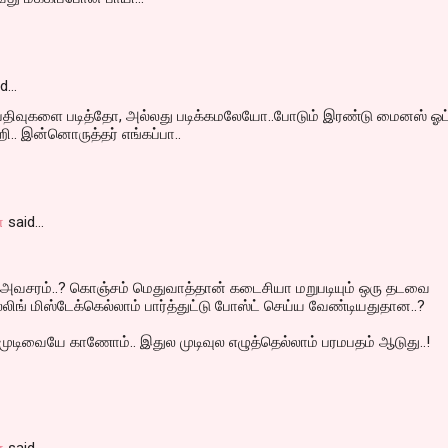
id…
 பதிவுகளை படித்தோ, அல்லது படிக்கமலேயோ..போடும் இரண்டு மைனஸ் ஓட
ி.. இன்னொருத்தர் எங்கப்பா..
்
said…
வசரம்..? கொஞ்சம் மெதுவாத்தான் கடைசியா மறுபடியும் ஒரு தடவை
ெல்லிங் மிஸ்டேக்கெல்லாம் பார்த்துட்டு போஸ்ட் செய்ய வேண்டியதுதான..?
ுடிவையே காணோம்.. இதுல முடிவுல எழுத்தெல்லாம் பரமபதம் ஆடுது..!