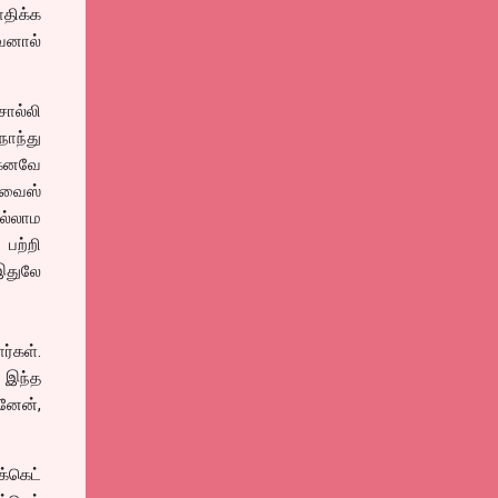
ாதிக்க
வனால்
சொல்லி
நொந்து
்கனவே
ட்வைஸ்
ில்லாம
பற்றி
இதுலே
்கள்.
ை இந்த
ானேன்,
்கெட்