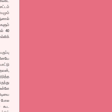
க்கெட்
சட்டம்
பமும்
ஆனால்
ுகளும்
ில் 40
ல்லிக்
ருப்பு
டனேயே
போட்டு
தவன்,
அடுத்த
ுந்து
உள்ளே
விடியை
தே போல
் கூட