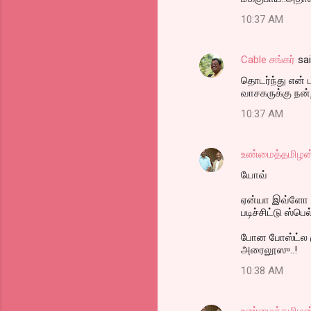
o
10:37 AM
m
m
Cable சங்கர்
sa
e
தொடர்ந்து என்
n
வாசகருக்கு நன்ற
t
10:37 AM
s
உண்மைத்தமிழன
யோவ்
ஏன்யா இவ்ளோ அ
படிச்சிட்டு ஸ்ப
போன போஸ்ட்ல ம
அரைலூஸு..!
10:38 AM