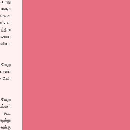
ூடாது
யாரும்
 தன்னை
உங்கள்
த்தில்
வனாய்
விடியோ
 வேறு
்பதாய்
ம பேசி
 வேறு
டங்கள்
் கூட
ித்து
வுக்கு