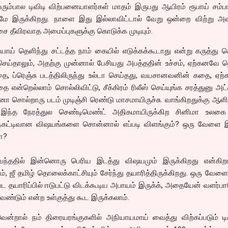
ெரும்பால டிவிடி விற்பனையாளர்கள் மாதம் இருபது ஆயிரம் ரூபாய் சம்ப
ுமே இருக்கிறது. நாளை இது இல்லாவிட்டால் வேறு ஒன்றை விற்று அ
ாசை தீவிரவாத அமைப்புகளுக்கு கொடுக்க முடியும்.
ய் தெளிந்து சட்டத்த நாம் கையில் எடுக்கக்கூடாது என்று கருத்து 
செய்தாலும், அதற்கு முன்னால் பேசியது அபத்ததின் உச்சம், ஏற்கனவே 
தை, ப்ரெஞ்சு படத்திலிருந்து உல்டா செய்தது, வயசானவனின் கதை, ஏற
என்றெல்லாம் சொல்லிவிட்டு, சீக்கிரம் ரிலீஸ் செய்யுங்க சரத்துனு அ
 சொல்றாரு படம் முடிஞ்சி ரெண்டு மாசமாயிருச்சு. வாங்கிறதுக்கு ஆள
ப்பு. இந்த நேரத்துல செண்டிமெண்ட் அதிகமாயிருக்கிற சினிமா உலகை 
நெகட்டிவான விஷயங்களை சொன்னால் எப்படி விளங்கும்? ஒரு வேளை 
ோ?
ந்ததில் இன்னொரு பெரிய இடத்து விஷயமும் இருக்கிறது என்கிறார
ம், ஜீ தமிழ் தொலைக்காட்சியும் சேர்ந்து தயாரித்திருக்கிறது. ஒரு வேள
பட தயாரிப்பில் ஈடுபட்டு விடக்கூடிய அபாயம் இருக்க், அதையேன் வளர்ப
ண்டும் என்ற உள்குத்து கூட இருக்கலாம்.
றால் நம் திரையரங்குகளில் அநியாயமாய் வைத்து விற்கப்படும் டிக