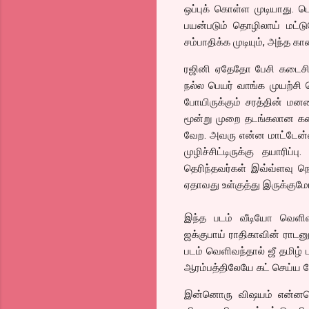
ஒப்புக் கொள்ள முடியாது. ப
பயன்படும் தொழிலாய் மட்ட
சம்பாதிக்க முடியும், அந்த க
ரஜினி ஏதேதோ பேசி கடைசியா
நல்ல பெயர் வாங்க முயற்சி 
போயிருக்கும் சரத்தின் மன
மூன்று முறை தடங்கலான கதை 
வேற. அவரு என்ன மாட்டேன்னா
முழிச்சிட்டிருக்கு தயாரி
தெரிந்தவர்கள் இவ்வ்ளவு 
ஏதாவது உள்குத்து இருக்கும
இந்த படம் வீடியோ வெளிவ
ஜக்குபாய் ராதிகாவின் ராடனு
படம் வெளிவந்தால் ஜீ தமிழ் 
ஆரம்பத்திலேயே கட் செய்ய வே
இன்னொரு விஷயம் என்னவென்