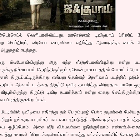
்டெர்நெட்ல் வெளியாகிவிட்டது. ஊரெல்லாம் டிவிடியாய் ப்ரிண்ட் ப
 என்ற செய்தியும், வீடியோ பைரஸியை எதிர்த்து ஆளாளுக்கு மைக் ப
ு அழுததும் நடந்தது.
ஸ்டியோவிலிருந்து அது எந்த ஸ்டூடியோவிலிருந்து என்று படத
னருக்கு நிச்சயமாய் தெரிந்திருக்கும் ஏனென்றால படத்தின் போஸ்ட் ப்ரொட
தான் திருடப்பட்டிருக்கிறது என்பது தெள்ளத் தெளிவாய் படத்தில் ஒடும
ரியும். ஆனால் படத்தை திருட்டு டிவிடி தயாரித்து விற்றதாக யாரோ 
ரிலிருந்து திருட்டு டிவிடி தயாரித்தார் என்று கைது செய்திருக்கிறா
 பிடித்திருக்கிறார்கள்.
ட்டிங்கில் டிவிடியை எதிர்த்து நம் பெரும்புகழ் பெற்ற நடிகர்கள் பேசிய
ிலும் தங்களுடய ரசிகர் படையை ஏற்படுத்தி அவர்களுக்கு மாதம் பத்த
ை ஒழிப்போம். அதை மீறி விற்பவர்கள ஒடுக்குவோம் என்றார்.அதைத
து பைரஸி ப்ரொடக்‌ஷனெல்லாம் வைத்து லட்சக்கணக்கில் செலவு செய