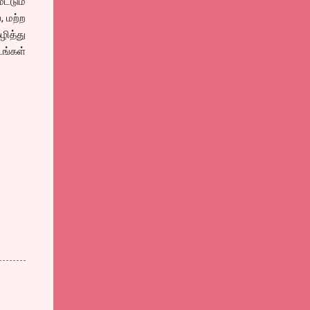
்டும்
, மற்ற
ழித்து
டங்கள்