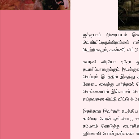
ஜக்குபாய் திரைப்படம் இண
வெளியிட்டிருக்கிறார்கள்
பிதற்றினதும், கண்ணீர் விட்ட
பைரஸி வீடியோ ஏதோ ஒரு 
தயாரிப்பாளருக்கும், இயக்கு
செய்யும் இடத்தில் இருந்து 
கோடை வைத்து பார்த்தால் தெ
சென்னையில் இல்லாமல் வெளியூ
எய்தவனை விட்டு விட்டு அம்பை
இதற்காக இவர்கள் நடத்திய மீ
காமெடி. சேரன் ஒவ்வொரு ஊர
சம்பளம் கொடுத்து பைரஸிய
ஹிசைனி போன்றவர்களை வைத்