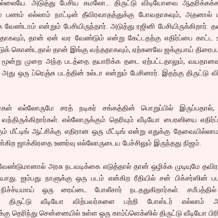
வில்லையே. அடுத்து பேசிய கமலோ… திருட்டு விடியோவை ஆதரிக்கக்க
ம் பணம் எல்லாம் நாட்டின் தீவிரவாதத்துக்கு போவதாகவும், அதனால் 
வேண்டாம் என்றும் பேசியிருந்தார். அடுத்து ரஜினி பேசியிருக்கிறார்.
தாகவும், தான் ஏன் வர வேண்டும் என்று கேட்டதற்கு எதிர்ப்பை காட்ட 
டுக் கொண்டதால் தான் இங்கு வந்ததாகவும், ஏற்கனவே ஜக்குபாய் திரைபட
், மூன்று முறை அந்த படத்தை தயாரிக்க தடை ஏற்பட்டதாலும், வயதான
், அது ஒரு ப்ரெஞ்சு படத்தின் உல்டா என்றும் பேசினார். இதற்கு திருட்டு 
ர்கள் எல்லோருமே சரத் நடிகர் சங்கத்தின் பொறுப்பில் இருப்பதால்,
ந்திருக்கிறார்கள். எல்லோருக்கும் தெரியும் வீடியோ பைரஸியை எதிர்ப
ும் மீட்டிங் ஆட்சிக்கு எதிரான ஒரு மீட்டிங் என்று எதுக்கு தேவையில்லா
ன்கிற ஜாக்கிரதை உணர்வு எல்லோருடைய பேச்சிலும் இருந்தது நிஜம்.
ண்டுமானால் அரசு நடவடிக்கை எடுத்தால் தான் ஒழிக்க முடியுமே தவிர
யாது. ஐம்பது நாளுக்கு ஒரு படம் என்கிற ரீதியில் சன் பிக்சர்ஸின் ப
நிச்ச்யமாய் ஒரு ரைய்டை போலீசார் நடததுகிறார்கள். சமீபத்தில
கு திருட்டு வீடியோ விற்பவர்களை பற்றி போஸ்டர் எல்லாம் அட
க்கு தெரிந்து சென்னையில் உள்ள ஒரு காம்ப்ளெக்ஸில் திருட்டு வீடியோ பிரி