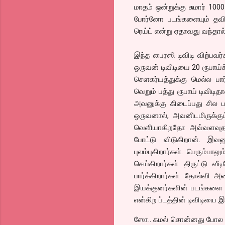
மாதம் ஒன்றுக்கு சுமார் 100
போர்னோ படங்களையும் தவி
ரெய்ட் என்று ஏதாவது வந்தால்
இந்த பைரஸி டிவிடி விற்ப
ஒருவன் டிவிடியை 20 ரூபாய்க்
செளகர்யத்துக்கு மெல்ல ப
வெறும் பத்து ரூபாய் டிவிடித
அவனுக்கு கிடைப்பது சில 
ஒருவனால், அவனிடமிருக்கு
வெளியாகிறதோ அவ்வளவுதா
போட்டு விடுகிறான். இவன
புலம்புகிறார்கள். பெரும்ப
செய்கிறார்கள். திருட்டு வ
பார்க்கிறார்கள். தோல்வி அ
இயக்குனர்களின் படங்களை 
என்கிற ப்டத்தின் டிவிடியை
ஸோ.. கமல் சொன்னது போல இந