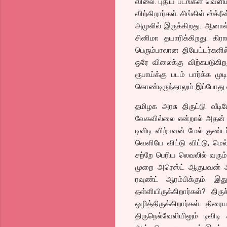
விலை. புதிய படங்கள் வெளியா
விற்கிறார்கள். சிங்கிள் ஸ்க
அமுலில் இருக்கிறது. ஆனா
சினிமா தயாரிக்கிறது. கிர
பெரும்பாலான தியேட்டர்களில
ஒரே விலைக்கு விற்கபடுகிறத
ரூபாய்க்கு படம் பார்க்க ம
கொண்டிருந்தாலும் இப்போது 
தமிழக அரசு திருட்டு வீடியோ
வேகவில்லை என்றால் அதன்
டிவிடி விற்பவன் மேல் குண
வெளியே விட்டு விட்டு, ம
சற்றே பெரிய லெவலில் வரும்
முறை அரெஸ்ட் ஆகுபவன் அவன
ரவுண்ட் ஆரம்பிக்கும்.
தள்ளியிருக்கிறார்கள்? திர
ஒழித்திருக்கிறார்கள். திர
திருநெல்வேலியிலும் டிவிட