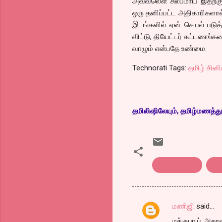
அவ்வலௌ சுலபமாய் இதற்கு ம
ஒரு தனிப்பட்ட அதிகாரிகளால்
இடங்களில் ஏன் செயல் படுத
விட்டு, தியேட்டர் கட்டணங்கள
வாழும் என்பதே உண்மை.
Technorati Tags:
தமிழ் சின
தமிலிஷிலேயும், தமிழ்மணத்துல
தமிழ் சினிமா
திர
மணிஜி
said…
C
மக்குபாய்..அதா