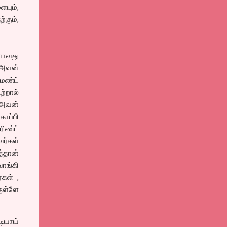
ையும்,
கும்,
னாவது
ு அவன்
ெண்ட்
ற்றால்
 அவன்
ாப்பி
ிண்ட்
ர்கள்
த்தான்
வாங்கி
்கள் ,
ுள்ளே
டியாய்