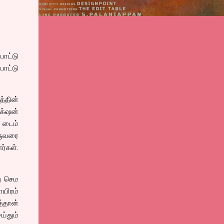
ோட்டு
ோட்டு
்தின்
க்‌ஷன்
் டைம்
ஒருவரை
ர்கள்.
து செம
ாயிரம்
்தான்
்தும்