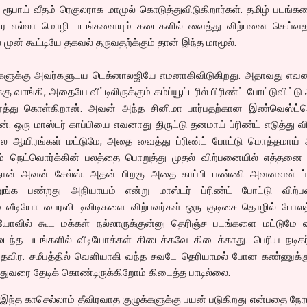
0 ரூபாய் வீதம் ரெகுலராக மாமுல் கொடுத்துவிடுகிறார்கள். தமிழ் படங்கள
ர எல்லா மொழி படங்களையும் கடைகளில் வைத்து விற்பனை செய்வதற்
 முன் கூட்டியே தகவல் தருவதற்க்கும் தான் இந்த மாமூல்.
வர்களுக்கு அவர்களுடய டெக்னாலஜியே எமனாகிவிடுகிறது. அதாவது எவ
கு வாங்கி, அதையே வீட்டிலிருக்கும் கம்ப்யூட்டரில் பிரிண்ட் போட்டுவிட்ட
ார்த்து கொள்கிறான். அவன் அந்த சினிமா பார்பதற்கான இண்வெஸ்ட்ம
ான். ஒரு மாஸ்டர் காப்பியை எவனாது திருட்டு தனமாய் ப்ரிண்ட் எடுத்து வி
பல ஆயிரங்கள் மட்டுமே, அதை வைத்து ப்ரிண்ட் போட்டு மொத்தமாய்
ம் நெட்வொர்க்கின் பலத்தை பொறுத்து முதல் விற்பனையில் எத்தனை க
ன் அவன் சேல்ஸ். அதன் பிறகு அதை காப்பி பண்ணி அவனவன் ப்ர
ுங்க பண்றது அநியாயம் என்று மாஸ்டர் ப்ரிண்ட் போட்டு விற்பவ
ாலும் வீடியோ பைரஸி டிவிடிகளை விற்பவர்கள் ஒரு குடிசை தொழில் போல
ீடியோவில் கூட மக்கள் நல்லாருக்குன்னு தெரிஞ்ச படங்களை மட்டுமே 
டைந்த படங்களில் வீடியோக்கள் கிடைக்கவே கிடைக்காது. பெரிய நடிகர
தவிர. சமீபத்தில் வெளியாகி வந்த சுவடே தெரியாமல் போன கண்ணுக்க
 இதுவரை தேடிக் கொண்டிருக்கிறோம் கிடைத்த பாடில்லை.
்த காசெல்லாம் தீவிரவாத குழுக்களுக்கு பயன் படுகிறது என்பதை நேர