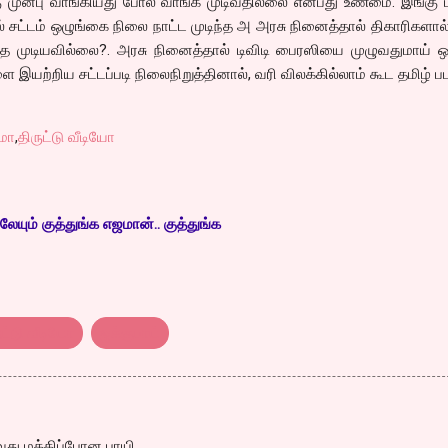
ுன்பு வாங்கியது போல வாங்க முடிவதில்லை என்பது உண்மை. இங்கு மட
 சட்டம் ஒழுங்கை நிலை நாட்ட முடிந்த அ அரசு நினைத்தால் திகாரிகளால்
்த முடியவில்லை?. அரசு நினைத்தால் டிவிடி பைரஸியை முழுவதுமாய் ஒ
ை இயற்றிய சட்டப்படி நிலைநிறுத்தினால், வரி விலக்கில்லாம் கூட தமிழ் ப
ிமா
,
திருட்டு வீடியோ
ேயும் குத்துங்க எஜமான்.. குத்துங்க
ுட்டு வீடியோ
ஜக்குபாய்
வது மக்கிப்போன பாயி...