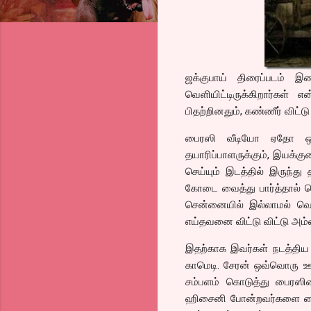
ஜக்குபாய் திரைப்படம் இண
வெளியிட்டிருக்கிறார்கள்
பிதற்றினதும், கண்ணீர் விட்ட
பைரஸி வீடியோ ஏதோ ஒரு 
தயாரிப்பாளருக்கும், இயக்கு
செய்யும் இடத்தில் இருந்து 
கோடை வைத்து பார்த்தால் தெ
சென்னையில் இல்லாமல் வெளியூ
எய்தவனை விட்டு விட்டு அம்பை
இதற்காக இவர்கள் நடத்திய மீ
காமெடி. சேரன் ஒவ்வொரு ஊர
சம்பளம் கொடுத்து பைரஸிய
ஹிசைனி போன்றவர்களை வைத்