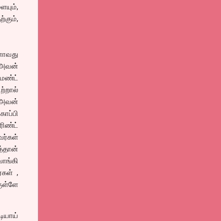
ையும்,
கும்,
னாவது
ு அவன்
ெண்ட்
ற்றால்
 அவன்
ாப்பி
ிண்ட்
ர்கள்
த்தான்
வாங்கி
்கள் ,
ுள்ளே
டியாய்