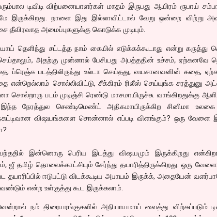
ெரும்பால டிவிடி விற்பனையாளர்கள் மாதம் இருபது ஆயிரம் ரூபாய் சம்ப
ுமே இருக்கிறது. நாளை இது இல்லாவிட்டால் வேறு ஒன்றை விற்று அ
ாசை தீவிரவாத அமைப்புகளுக்கு கொடுக்க முடியும்.
ய் தெளிந்து சட்டத்த நாம் கையில் எடுக்கக்கூடாது என்று கருத்து 
செய்தாலும், அதற்கு முன்னால் பேசியது அபத்ததின் உச்சம், ஏற்கனவே 
தை, ப்ரெஞ்சு படத்திலிருந்து உல்டா செய்தது, வயசானவனின் கதை, ஏற
என்றெல்லாம் சொல்லிவிட்டு, சீக்கிரம் ரிலீஸ் செய்யுங்க சரத்துனு அ
 சொல்றாரு படம் முடிஞ்சி ரெண்டு மாசமாயிருச்சு. வாங்கிறதுக்கு ஆள
ப்பு. இந்த நேரத்துல செண்டிமெண்ட் அதிகமாயிருக்கிற சினிமா உலகை 
நெகட்டிவான விஷயங்களை சொன்னால் எப்படி விளங்கும்? ஒரு வேளை 
ோ?
ந்ததில் இன்னொரு பெரிய இடத்து விஷயமும் இருக்கிறது என்கிறார
ம், ஜீ தமிழ் தொலைக்காட்சியும் சேர்ந்து தயாரித்திருக்கிறது. ஒரு வேள
பட தயாரிப்பில் ஈடுபட்டு விடக்கூடிய அபாயம் இருக்க், அதையேன் வளர்ப
ண்டும் என்ற உள்குத்து கூட இருக்கலாம்.
றால் நம் திரையரங்குகளில் அநியாயமாய் வைத்து விற்கப்படும் டிக