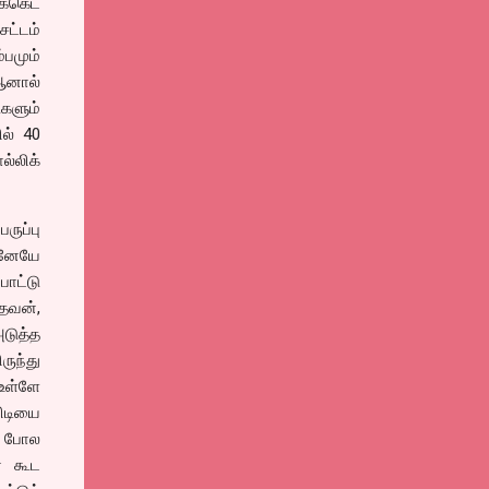
க்கெட்
சட்டம்
பமும்
ஆனால்
ுகளும்
ில் 40
ல்லிக்
ருப்பு
டனேயே
போட்டு
தவன்,
அடுத்த
ுந்து
உள்ளே
விடியை
தே போல
் கூட