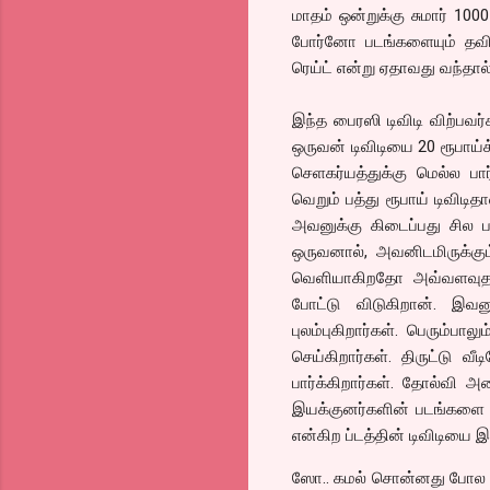
மாதம் ஒன்றுக்கு சுமார் 100
போர்னோ படங்களையும் தவி
ரெய்ட் என்று ஏதாவது வந்தால்
இந்த பைரஸி டிவிடி விற்ப
ஒருவன் டிவிடியை 20 ரூபாய்க்
செளகர்யத்துக்கு மெல்ல ப
வெறும் பத்து ரூபாய் டிவிடித
அவனுக்கு கிடைப்பது சில 
ஒருவனால், அவனிடமிருக்கு
வெளியாகிறதோ அவ்வளவுதா
போட்டு விடுகிறான். இவன
புலம்புகிறார்கள். பெரும்ப
செய்கிறார்கள். திருட்டு வ
பார்க்கிறார்கள். தோல்வி அ
இயக்குனர்களின் படங்களை 
என்கிற ப்டத்தின் டிவிடியை
ஸோ.. கமல் சொன்னது போல இந