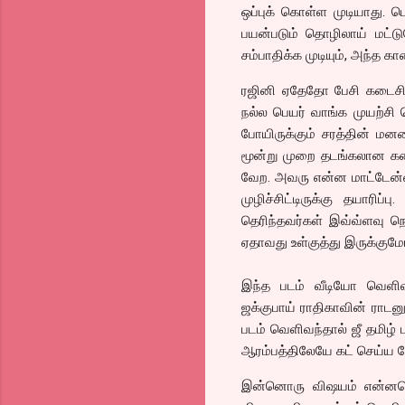
ஒப்புக் கொள்ள முடியாது. ப
பயன்படும் தொழிலாய் மட்ட
சம்பாதிக்க முடியும், அந்த க
ரஜினி ஏதேதோ பேசி கடைசியா
நல்ல பெயர் வாங்க முயற்சி 
போயிருக்கும் சரத்தின் மன
மூன்று முறை தடங்கலான கதை 
வேற. அவரு என்ன மாட்டேன்னா
முழிச்சிட்டிருக்கு தயாரி
தெரிந்தவர்கள் இவ்வ்ளவு 
ஏதாவது உள்குத்து இருக்கும
இந்த படம் வீடியோ வெளிவ
ஜக்குபாய் ராதிகாவின் ராடனு
படம் வெளிவந்தால் ஜீ தமிழ் 
ஆரம்பத்திலேயே கட் செய்ய வே
இன்னொரு விஷயம் என்னவென்