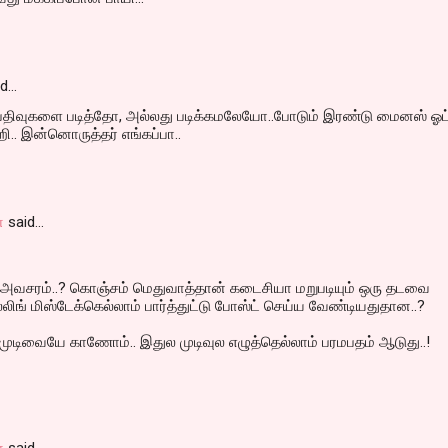
id…
 பதிவுகளை படித்தோ, அல்லது படிக்கமலேயோ..போடும் இரண்டு மைனஸ் ஓட
ி.. இன்னொருத்தர் எங்கப்பா..
்
said…
வசரம்..? கொஞ்சம் மெதுவாத்தான் கடைசியா மறுபடியும் ஒரு தடவை
ெல்லிங் மிஸ்டேக்கெல்லாம் பார்த்துட்டு போஸ்ட் செய்ய வேண்டியதுதான..?
ுடிவையே காணோம்.. இதுல முடிவுல எழுத்தெல்லாம் பரமபதம் ஆடுது..!