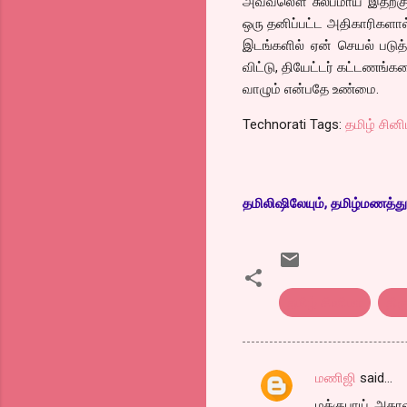
அவ்வலௌ சுலபமாய் இதற்கு ம
ஒரு தனிப்பட்ட அதிகாரிகளால்
இடங்களில் ஏன் செயல் படுத
விட்டு, தியேட்டர் கட்டணங்கள
வாழும் என்பதே உண்மை.
Technorati Tags:
தமிழ் சின
தமிலிஷிலேயும், தமிழ்மணத்துல
தமிழ் சினிமா
திர
மணிஜி
said…
C
மக்குபாய்..அதா