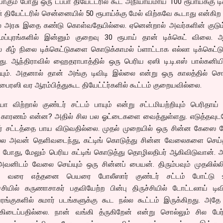
கும் போது ஒரு டப்பா தியேட்டரில் கூட அநியாயமாய் 100 ரூபாய்க்கு டி
்ரீன் தியேட்டரில் சென்னையில் 50 ரூபாய்க்கு மேல் விற்கவே கூடாது என்கிற 
ல் அரசு இதை கண்டு கொள்வதேயில்லை. ஏனென்றால் அவர்களின் குடும்
ாமப்புரங்களில் இன்னும் குறைவு 30 ரூபாய் தான் டிக்கெட் விலை. 
் கீழ் நிலை டிக்கெட்டுகளை கொடுக்காமல் ப்ளாட்டாக எல்லா டிக்கெட்ட
ு. ஆந்திராவில் ஹைதராபாத்தில் ஒரு பெரிய ஏஸி டி.டி.எஸ் பால்கனிய
ுடியும். அதனால் தான் அங்கு டிவிடி இல்லை என்று ஒரு காலத்தில் சொ
பைரஸி வர ஆரம்பித்துகூட தியேட்ட்ர்களில் கூட்டம் குறையவில்லை.
 விற்றால் குண்டர் சட்டம் பாயும் என்று சட்டமியற்றியும் பெரிதாய் ப
 காரணம் என்ன? அதில் சில பல ஓட்டைகளை வைத்துள்ளது. எடுத்தவு
்டர் சட்டத்தை பாய விடுவதில்லை. முதல் முறையில் ஒரு சின்ன கேஸை 
ெல்ல அவன் தெளிவடைந்து, கட்டிங் கொடுத்து சின்ன வேலைகளை செய்
 போது, மேலும் பெரிய கட்டிங் கொடுத்து தொழிலதிபர் ஆகிவிடுவான். 
ிடம் வேலை செய்யும் ஒரு சின்னப் பையன். திரும்பவும் முதலில்லிர
 இது வரை எத்தனை பெயரை போலீஸார் குண்டர் சட்டம் போட்டு 
ுச்சியில் கருணாசாகர் பதவியேற்ற பின்பு திருச்சியில் டோட்டலாய் டி
ையரங்குகளில் சுமார் படங்களுக்கு கூட நல்ல கூட்டம் இருக்கிறது. அ
ி கிடைப்பதில்லை. நான் வங்கி த்ருகிறேன் என்று சொல்லும் சில பேர