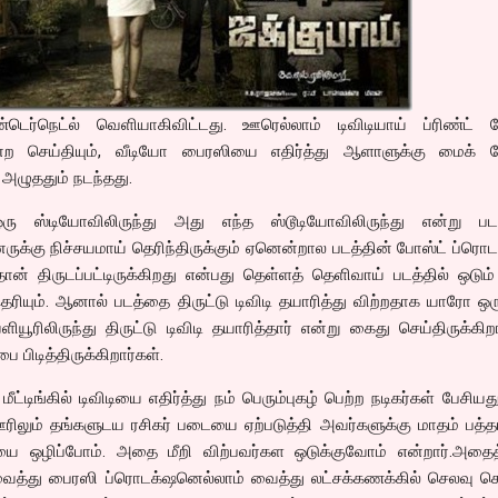
்டெர்நெட்ல் வெளியாகிவிட்டது. ஊரெல்லாம் டிவிடியாய் ப்ரிண்ட் ப
 என்ற செய்தியும், வீடியோ பைரஸியை எதிர்த்து ஆளாளுக்கு மைக் ப
ு அழுததும் நடந்தது.
ஸ்டியோவிலிருந்து அது எந்த ஸ்டூடியோவிலிருந்து என்று படத
னருக்கு நிச்சயமாய் தெரிந்திருக்கும் ஏனென்றால படத்தின் போஸ்ட் ப்ரொட
தான் திருடப்பட்டிருக்கிறது என்பது தெள்ளத் தெளிவாய் படத்தில் ஒடும
ரியும். ஆனால் படத்தை திருட்டு டிவிடி தயாரித்து விற்றதாக யாரோ 
ரிலிருந்து திருட்டு டிவிடி தயாரித்தார் என்று கைது செய்திருக்கிறா
 பிடித்திருக்கிறார்கள்.
ட்டிங்கில் டிவிடியை எதிர்த்து நம் பெரும்புகழ் பெற்ற நடிகர்கள் பேசிய
ிலும் தங்களுடய ரசிகர் படையை ஏற்படுத்தி அவர்களுக்கு மாதம் பத்த
ை ஒழிப்போம். அதை மீறி விற்பவர்கள ஒடுக்குவோம் என்றார்.அதைத
து பைரஸி ப்ரொடக்‌ஷனெல்லாம் வைத்து லட்சக்கணக்கில் செலவு செய