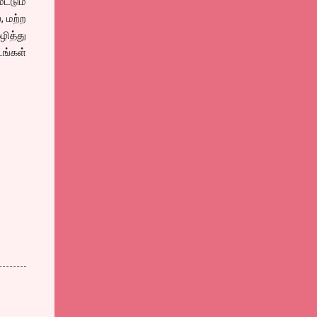
்டும்
, மற்ற
ழித்து
டங்கள்