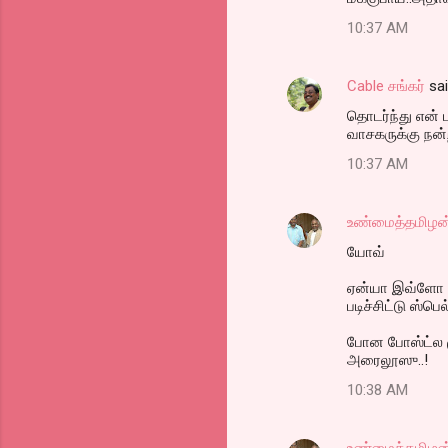
o
10:37 AM
m
m
Cable சங்கர்
sa
e
தொடர்ந்து என்
n
வாசகருக்கு நன்ற
t
10:37 AM
s
உண்மைத்தமிழன
யோவ்
ஏன்யா இவ்ளோ அ
படிச்சிட்டு ஸ்ப
போன போஸ்ட்ல ம
அரைலூஸு..!
10:38 AM