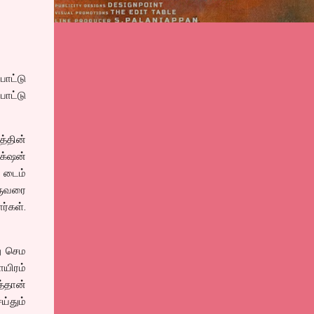
ோட்டு
ோட்டு
்தின்
க்‌ஷன்
் டைம்
ஒருவரை
ர்கள்.
து செம
ாயிரம்
்தான்
்தும்