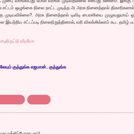
ுன்பு வாங்கியது போல வாங்க முடிவதில்லை என்பது உண்மை. இங்கு மட
 சட்டம் ஒழுங்கை நிலை நாட்ட முடிந்த அ அரசு நினைத்தால் திகாரிகளால்
்த முடியவில்லை?. அரசு நினைத்தால் டிவிடி பைரஸியை முழுவதுமாய் ஒ
ை இயற்றிய சட்டப்படி நிலைநிறுத்தினால், வரி விலக்கில்லாம் கூட தமிழ் ப
ிமா
,
திருட்டு வீடியோ
ேயும் குத்துங்க எஜமான்.. குத்துங்க
ுட்டு வீடியோ
ஜக்குபாய்
வது மக்கிப்போன பாயி...