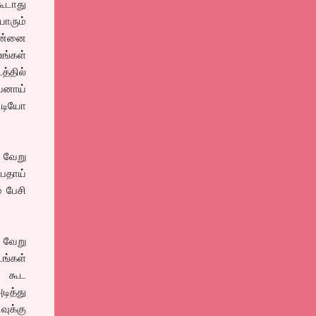
ூடாது
யாரும்
 தன்னை
உங்கள்
த்தில்
வனாய்
விடியோ
 வேறு
்பதாய்
ம பேசி
 வேறு
டங்கள்
் கூட
ித்து
வுக்கு