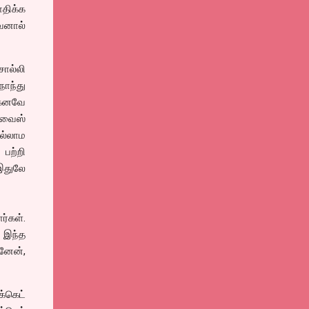
ாதிக்க
வனால்
சொல்லி
நொந்து
்கனவே
ட்வைஸ்
ில்லாம
பற்றி
இதுலே
்கள்.
ை இந்த
ானேன்,
்கெட்