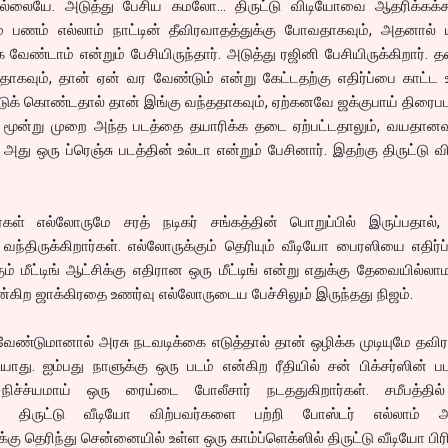
வில்லையே. அடுத்து பேசிய கமலோ… திருட்டு விடியோவை ஆதரிக்கக்க
ம் பணம் எல்லாம் நாட்டின் தீவிரவாதத்துக்கு போவதாகவும், அதனால் 
வேண்டாம் என்றும் பேசியிருந்தார். அடுத்து ரஜினி பேசியிருக்கிறார்.
தாகவும், தான் ஏன் வர வேண்டும் என்று கேட்டதற்கு எதிர்ப்பை காட்ட 
டுக் கொண்டதால் தான் இங்கு வந்ததாகவும், ஏற்கனவே ஜக்குபாய் திரைபட
், மூன்று முறை அந்த படத்தை தயாரிக்க தடை ஏற்பட்டதாலும், வயதான
், அது ஒரு ப்ரெஞ்சு படத்தின் உல்டா என்றும் பேசினார். இதற்கு திருட்டு 
ர்கள் எல்லோருமே சரத் நடிகர் சங்கத்தின் பொறுப்பில் இருப்பதால்,
ந்திருக்கிறார்கள். எல்லோருக்கும் தெரியும் வீடியோ பைரஸியை எதிர்ப
ும் மீட்டிங் ஆட்சிக்கு எதிரான ஒரு மீட்டிங் என்று எதுக்கு தேவையில்லா
ன்கிற ஜாக்கிரதை உணர்வு எல்லோருடைய பேச்சிலும் இருந்தது நிஜம்.
ண்டுமானால் அரசு நடவடிக்கை எடுத்தால் தான் ஒழிக்க முடியுமே தவிர
யாது. ஐம்பது நாளுக்கு ஒரு படம் என்கிற ரீதியில் சன் பிக்சர்ஸின் ப
நிச்ச்யமாய் ஒரு ரைய்டை போலீசார் நடததுகிறார்கள். சமீபத்தில
கு திருட்டு வீடியோ விற்பவர்களை பற்றி போஸ்டர் எல்லாம் அட
க்கு தெரிந்து சென்னையில் உள்ள ஒரு காம்ப்ளெக்ஸில் திருட்டு வீடியோ பிரி