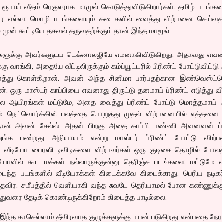
0 ரூபாய் வீதம் ரெகுலராக மாமுல் கொடுத்துவிடுகிறார்கள். தமிழ் படங்கள
ர எல்லா மொழி படங்களையும் கடைகளில் வைத்து விற்பனை செய்வதற்
 முன் கூட்டியே தகவல் தருவதற்க்கும் தான் இந்த மாமூல்.
வர்களுக்கு அவர்களுடய டெக்னாலஜியே எமனாகிவிடுகிறது. அதாவது எவ
கு வாங்கி, அதையே வீட்டிலிருக்கும் கம்ப்யூட்டரில் பிரிண்ட் போட்டுவிட்ட
ார்த்து கொள்கிறான். அவன் அந்த சினிமா பார்பதற்கான இண்வெஸ்ட்ம
ான். ஒரு மாஸ்டர் காப்பியை எவனாது திருட்டு தனமாய் ப்ரிண்ட் எடுத்து வி
பல ஆயிரங்கள் மட்டுமே, அதை வைத்து ப்ரிண்ட் போட்டு மொத்தமாய்
ம் நெட்வொர்க்கின் பலத்தை பொறுத்து முதல் விற்பனையில் எத்தனை க
ன் அவன் சேல்ஸ். அதன் பிறகு அதை காப்பி பண்ணி அவனவன் ப்ர
ுங்க பண்றது அநியாயம் என்று மாஸ்டர் ப்ரிண்ட் போட்டு விற்பவ
ாலும் வீடியோ பைரஸி டிவிடிகளை விற்பவர்கள் ஒரு குடிசை தொழில் போல
ீடியோவில் கூட மக்கள் நல்லாருக்குன்னு தெரிஞ்ச படங்களை மட்டுமே 
டைந்த படங்களில் வீடியோக்கள் கிடைக்கவே கிடைக்காது. பெரிய நடிகர
தவிர. சமீபத்தில் வெளியாகி வந்த சுவடே தெரியாமல் போன கண்ணுக்க
 இதுவரை தேடிக் கொண்டிருக்கிறோம் கிடைத்த பாடில்லை.
்த காசெல்லாம் தீவிரவாத குழுக்களுக்கு பயன் படுகிறது என்பதை நேர