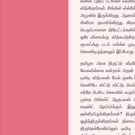
விலை. புதிய படங்கள் வெளியா
விற்கிறார்கள். சிங்கிள் ஸ்க
அமுலில் இருக்கிறது. ஆனா
சினிமா தயாரிக்கிறது. கிர
பெரும்பாலான தியேட்டர்களில
ஒரே விலைக்கு விற்கபடுகிறத
ரூபாய்க்கு படம் பார்க்க ம
கொண்டிருந்தாலும் இப்போது 
தமிழக அரசு திருட்டு வீடியோ
வேகவில்லை என்றால் அதன்
டிவிடி விற்பவன் மேல் குண
வெளியே விட்டு விட்டு, ம
சற்றே பெரிய லெவலில் வரும்
முறை அரெஸ்ட் ஆகுபவன் அவன
ரவுண்ட் ஆரம்பிக்கும்.
தள்ளியிருக்கிறார்கள்? திர
ஒழித்திருக்கிறார்கள். திர
திருநெல்வேலியிலும் டிவிட