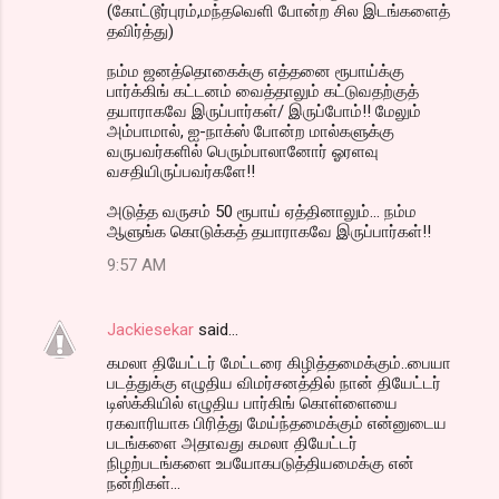
(கோட்டூர்புரம்,மந்தவெளி போன்ற சில இடங்களைத்
தவிர்த்து)
நம்ம ஜனத்தொகைக்கு எத்தனை ரூபாய்க்கு
பார்க்கிங் கட்டனம் வைத்தாலும் கட்டுவதற்குத்
தயாராகவே இருப்பார்கள்/ இருப்போம்!! மேலும்
அம்பாமால், ஐ-நாக்ஸ் போன்ற மால்களுக்கு
வருபவர்களில் பெரும்பாலானோர் ஓரளவு
வசதியிருப்பவர்களே!!
அடுத்த வருசம் 50 ரூபாய் ஏத்தினாலும்... நம்ம
ஆளுங்க கொடுக்கத் தயாராகவே இருப்பார்கள்!!
9:57 AM
Jackiesekar
said…
கமலா தியேட்டர் மேட்டரை கிழித்தமைக்கும்..பையா
படத்துக்கு எழுதிய விமர்சனத்தில் நான் தியேட்டர்
டிஸ்க்கியில் எழுதிய பார்கிங் கொள்ளையை
ரகவாரியாக பிரித்து மேய்ந்தமைக்கும் என்னுடைய
படங்களை அதாவது கமலா தியேட்டர்
நிழற்படங்களை உபயோகபடுத்தியமைக்கு என்
நன்றிகள்...