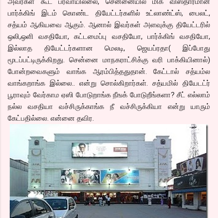
அவர்கள் கூட பரவாயில்லை, சென்னையில் மிக விஸ்தாரமான
பார்க்கிங் இடம் கொண்ட தியேட்டர்களில் உட்லாண்ட்ஸ், பைலட்,
சத்யம் ஆகியவை ஆகும். ஆனால் இவர்கள் அளவுக்கு தியேட்டரில்
ஒலி,ஒளி வசதியோ, கட்டமைப்பு வசதியோ, பார்க்கிங் வசதியோ,
இல்லாத தியேட்டர்களான மெலடி, ஜெயப்ரதா( இப்போது
மூடப்பட்டிருக்கிறது. சென்னை மாநகராட்சிக்கு வரி பாக்கியினால்)
போன்றவைகளும் வாங்க ஆரம்பித்ததுதான். கேட்டால் சத்யம்ல
வாங்கறாங்க இல்லை.. என்று சொல்கிறார்கள். சத்யமில் தியேடட்ர்
பூராவும் வேர்காம ஏஸி போடுறாங்க நீஙக் போடுறீங்களா? சீட் எல்லாம்
நல்ல வசதியா வச்சிருக்காங்க நீ வச்சிருக்கியா என்று யாரும்
கேட்பதில்லை. என்னை தவிர.