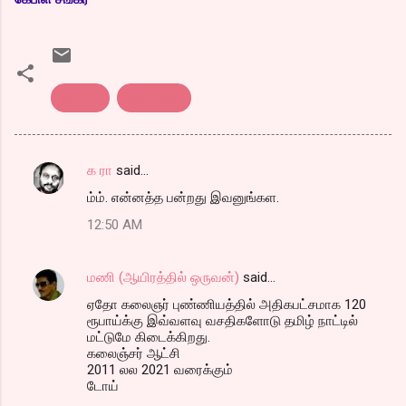
parking
கொள்ளை
க ரா
said…
C
ம்ம். என்னத்த பன்றது இவனுங்கள.
o
12:50 AM
m
m
மணி (ஆயிரத்தில் ஒருவன்)
said…
e
ஏதோ கலைஞர் புண்ணியத்தில் அதிகபட்சமாக 120
n
ரூபாய்க்கு இவ்வளவு வசதிகளோடு தமிழ் நாட்டில்
t
மட்டுமே கிடைக்கிறது.
கலைஞ்சர் ஆட்சி
s
2011 லல 2021 வரைக்கும்
டோய்