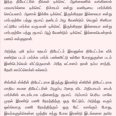
இந்த தியேட்ட்ரில் நீங்கள் டிக்கெட் ஆன்லைனில் வங்கினால்
பரவாயில்லை டிக்கெட் நிச்சயம் என்று வண்டியை பார்க்கிங்
செய்யலாம். ஆனால் இங்கே டிக்கெட் இருக்கிறதா இல்லையா என்று
பார்பதற்கே பத்து ரூபாய் தண்டம் அழ வேண்டும். வெறும் சினிமா
மட்டுமே பார்க்க வருபவன் டிக்கெட் இருக்கிறதா இல்லையா என்று
பார்பதற்கே பத்து ரூபாய் ஆழ் வேண்டும். டிக்கெட் இல்லையென்றால்
பணம் எள்ளுதான்.
அடுத்த புலி நம்ம உதயம் தியேட்டர் இவனுங்க தியேட்டர்ல வீக்
எண்டுல படம் பார்க்க பார்க் பண்ணிட்டு உள்ளே போறதுகுள்ள படம்
இண்டெர்வெல் விட்டுருவான். அதே லட்சனம் தான் நம்ம சாந்தி,
தேவி காம்ப்ளெக்ஸ் எல்லாம்.
சிங்கிள் ஸ்க்ரீன் தியேட்டராக இருந்து இரண்டு ஸ்கிரீன் தியேட்டராக
மாறிய கமலா தியேட்டரின் அழும்பு அதை விட அநியாயம். பைக்
பார்க்கிங் டைரக்டாக பதினைந்து ரூபாய். அம்மாம் பெரிய மாலே
முதல் இரண்டு மணி நேரத்திற்கு ஒரு ரேட்டும், அடுத்து வரும்
ஒவ்வொரு மணி நேரத்திற்கும் ஒரு ரேட் வாங்கும் போது,
இவர்களுக்கென்ன மூத்திர சந்து போல இரண்டு இடங்களை தவிர