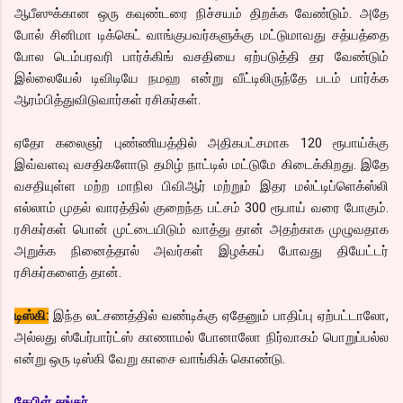
ஆபீஸுக்கான ஒரு கவுண்டரை நிச்சயம் திறக்க வேண்டும். அதே
போல் சினிமா டிக்கெட் வாங்குபவர்களுக்கு மட்டுமாவது சத்யத்தை
போல டெம்பரவரி பார்க்கிங் வசதியை ஏற்படுத்தி தர வேண்டும்
இல்லையேல் டிவிடியே நமஹ என்று வீட்டிலிருந்தே படம் பார்க்க
ஆரம்பித்துவிடுவார்கள் ரசிகர்கள்.
ஏதோ கலைஞர் புண்ணியத்தில் அதிகபட்சமாக 120 ரூபாய்க்கு
இவ்வளவு வசதிகளோடு தமிழ் நாட்டில் மட்டுமே கிடைக்கிறது. இதே
வசதியுள்ள மற்ற மாநில பிவிஆர் மற்றும் இதர மல்ட்டிப்ளெக்ஸ்லி
எல்லாம் முதல் வாரத்தில் குறைந்த பட்சம் 300 ரூபாய் வரை போகும்.
ரசிகர்கள் பொன் முட்டையிடும் வாத்து தான் அதற்காக முழுவதாக
அறுக்க நினைத்தால் அவர்கள் இழக்கப் போவது தியேட்டர்
ரசிகர்களைத் தான்.
டிஸ்கி:
இந்த லட்சணத்தில் வண்டிக்கு ஏதேனும் பாதிப்பு ஏற்பட்டாலோ,
அல்லது ஸ்பேர்பார்ட்ஸ் காணாமல் போனாலோ நிர்வாகம் பொறுப்பல்ல
என்று ஒரு டிஸ்கி வேறு காசை வாங்கிக் கொண்டு.
கேபிள் சங்கர்