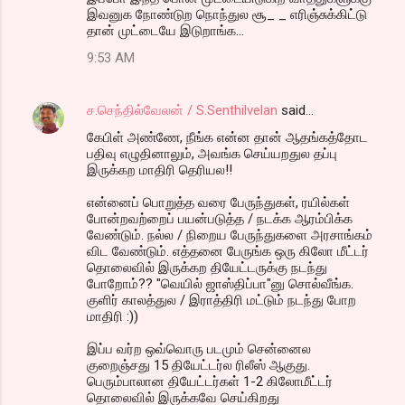
இவனுக நோண்டுற நொந்துல சூ_ _ எரிஞ்சுக்கிட்டு
தான் முட்டையே இடுறாங்க...
9:53 AM
ச.செந்தில்வேலன் / S.Senthilvelan
said…
கேபிள் அண்ணே, நீங்க என்ன தான் ஆதங்கத்தோட
பதிவு எழுதினாலும், அவங்க செய்யறதுல தப்பு
இருக்கற மாதிரி தெரியல!!
என்னைப் பொறுத்த வரை பேருந்துகள், ரயில்கள்
போன்றவற்றைப் பயன்படுத்த / நடக்க ஆரம்பிக்க
வேண்டும். நல்ல / நிறைய பேருந்துகளை அரசாங்கம்
விட வேண்டும். எத்தனை பேருங்க ஒரு கிலோ மீட்டர்
தொலைவில் இருக்கற தியேட்டருக்கு நடந்து
போறோம்?? "வெயில் ஜாஸ்திப்பா"னு சொல்வீங்க.
குளிர் காலத்துல / இராத்திரி மட்டும் நடந்து போற
மாதிரி :))
இப்ப வர்ற ஒவ்வொரு படமும் சென்னைல
குறைஞ்சது 15 தியேட்டர்ல ரிலீஸ் ஆகுது.
பெரும்பாலான தியேட்டர்கள் 1-2 கிலோமீட்டர்
தொலைவில் இருக்கவே செய்கிறது