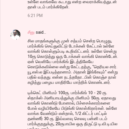
உள்ளே வாங்கவே கூடாது என்ற வைராக்கியத்துடன்
தான் படம் பார்க்கிறேன்.
6:21 PM
சீனு
said…
சில மாதங்களுக்கு முன் சத்யம் சென்ற பொழுது,
பார்க்கிங் செய்துவிட்டு டோக்கன் கேட்டால் உள்ளே
வாங்கி கொள்ளும்படி கூறிவிட்டனர். உள்ளே சென்று
10ரூ கொடுத்து ஒரு டோக்கன் வாங்கி கொண்டேன்.
ஏன் வெளியே பார்க்கிங் இடத்திலேயே
கொடுக்கவில்லை என்று கேட்டதற்கு, "தெரியல சார்.
யூ.எஸ்.ல இப்படித்தானாம். அதான் இங்கேயும்" என்று
பதில் வந்தது. என்ன நடந்ததோ...பின் கொஞ்ச நாள்
கழித்து பழைய மாதிரியே மாற்றிக் கொண்டனர்.
டிக்கெட் மினிமம் 100ரூ. பார்க்கிங் 10 - 20 ரூ.
ஸ்நாக்ஸ் அனியாயத்துக்கு மினிமம் 50ரூ. ஏதாவது
வாங்கி கொண்டு போனால், பிச்சைக்காரர்களை
போல் வழியிலேயே பிடுங்கி கொள்கிறார்கள். உள்ளே
வாங்க வேண்டும் என்றால், 1/2 லிட்டர் பாட்டில்
தண்ணீர் 30 ரூ. இவ்வளவு செலவு பன்னி படம்
பார்க்குறதுக்கு, 20ரூபாயில ஒரு திருட்டு டி.வி.டி.யில
பாத்துடலாம்.