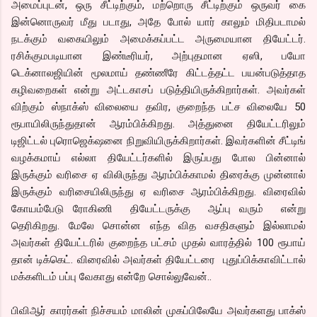
அமைப்புடன், ஒரு சீட்டிற்கும், மற்றொரு சீட்டிற்கும் ஒருவர் கை
இன்னொருவர் மீது படாது, அதே போல் யார் காலும் மிதிபடாமல்
நடக்கும் வகையிலும் அமைக்கப்பட்ட அருமையான தியேட்டர்.
ரசிக்குமபடியான இண்டீரியர், அற்புதமான ஏஸி, பயோ
டெக்னாலஜியின் மூலமாய் தண்ணீரே கிட்டத்தட்ட பயன்படுத்தாத
கழிவறைகள் என்று அட்டகாசப் படுத்தியிருக்கிறார்கள். அவர்கள்
விற்கும் ஸ்நாக்ஸ் விலையை தவிர, குறைந்த பட்ச விலையே 50
ரூபாயிலிருந்துதான் ஆரம்பிக்கிறது. அத்துனை தியேட்டரிலும்
டிஜிட்டல் புரொஜெக்‌ஷனை நிறுவியிருக்கிறார்கள். இவர்களின் சீட்டிங்
வழக்கமாய் எல்லா தியேட்டர்களில் இருப்பது போல பின்னால்
இருக்கும் வரிசை ஏ விலிருந்து ஆரம்பிக்காமல் திரைக்கு முன்னால்
இருக்கும் வரிசையிலிருந்து ஏ வரிசை ஆரம்பிக்கிறது. விரைவில்
கோயம்பேடு ரோகிணி தியேட்டருக்கு ஆப்பு வரும் என்று
தெரிகிறது. மேலே சொன்ன எந்த வித வசதிகளும் இல்லாமல்
அவர்கள் தியேட்டரில் குறைந்த பட்சம் முதல் வாரத்தில் 100 ரூபாய்
தான் டிக்கெட். விரைவில் அவர்கள் தியேட்டரை புதுப்பிக்காவிட்டால்
மக்களிடம் பப்பு வேகாது என்றே சொல்லுவேன்..
பிவிஆர் காரர்கள் நிச்சயம் மாலின் முகப்பிலேயே அவர்களது பாக்ஸ்