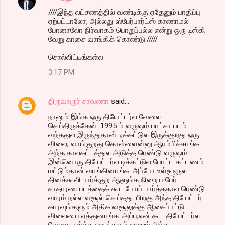
////இந்த லட்சணத்தில் வண்டிக்கு ஏதேனும் பாதிப்பு
ஏற்பட்டாலோ, அல்லது ஸ்பேர்பார்ட்ஸ் காணாமல்
போனாலோ நிர்வாகம் பொறுப்பல்ல என்று ஒரு டிஸ்கி
வேறு காசை வாங்கிக் கொண்டு./////
சொல்லிட்டீங்கள்ல
3:17 PM
திருவாரூர் சரவணா
said…
நானும் இங்க ஒரு தியேட்டர்ல வேலை
செய்திருக்கேன். 1995 ம் வருஷம் பாட்சா படம்
வந்ததுல இருந்துதான் டிக்கட்டுல இருக்குறது ஒரு
விலை, வாங்குறது கொள்ளைன்னு ஆரம்பிச்சாங்க.
அந்த காலகட்டத்துல அடுத்த ரெண்டு வருஷம்
இன்னொரு தியேட்டர்ல டிக்கட்டுல போட்ட கட்டணம்
மட்டும்தான் வாங்கினாங்க. அப்போ உள்ளூருல
தினக்கூலி பார்க்குற ஆளுங்க நிறைய பேர்
சாதாரண படத்தைக் கூட போய் பார்த்ததால ரெண்டு
வாரம் நல்ல வசூல் செய்தது. பிறகு அந்த தியேட்டர்
காரவுங்களும் அதிக வசூலுக்கு ஆசைப்பட்டு
விலையை ஏத்துனாங்க. அப்ப,என் கூட தியேட்டர்ல
வேலை பார்த்த ஒருத்தரும் நானும் அந்த