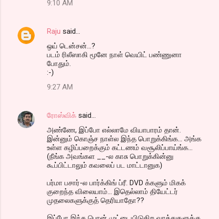
9:10 AM
Raju
said…
ஒய் டென்சன்...?
படம் ரிலீஸாகி மூனே நாள் வெயிட் பண்ணுனா
போதும்.
:-)
9:27 AM
ரோஸ்விக்
said…
அண்ணே, இப்போ எல்லாமே வியாபாரம் தான்.
இன்னும் கொஞ்ச நாள்ல இந்த பொறுக்கிங்க... அங்க
உள்ள கழிப்பறைக்கும் கட்டணம் வசூலிப்பாய்ங்க...
(நீங்க அவங்கள __-ல காசு பொறுக்கின்னு
கூப்பிட்டாலும் கவலைப் பட மாட்டானுக)
பர்மா பசார்-ல பார்க்கிங் ப்ரீ. DVD க்களும் மிகக்
குறைந்த விலையாம்... இதெல்லாம் தியேட்டர்
முதலைகளுக்குத் தெரியாதோ??
இப்போ இந்த பொன் முட்டையிடுகிற வாத்துகளுக்கு