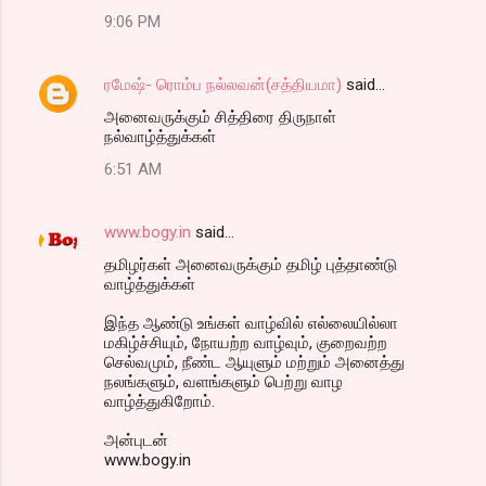
9:06 PM
ரமேஷ்- ரொம்ப நல்லவன்(சத்தியமா)
said…
அனைவருக்கும் சித்திரை திருநாள்
நல்வாழ்த்துக்கள்
6:51 AM
www.bogy.in
said…
தமிழர்கள் அனைவருக்கும் தமிழ் புத்தாண்டு
வாழ்த்துக்கள்
இந்த ஆண்டு உங்கள் வாழ்வில் எல்லையில்லா
மகிழ்ச்சியும், நோயற்ற வாழ்வும், குறைவற்ற
செல்வமும், நீண்ட ஆயுளும் மற்றும் அனைத்து
நலங்களும், வளங்களும் பெற்று வாழ
வாழ்த்துகிறோம்.
அன்புடன்
www.bogy.in