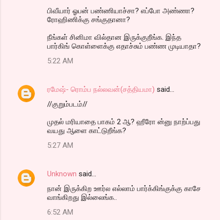
பிவீயார் ஓபன் பண்ணியாச்சா? எப்போ அண்ணா?
ரோஹிணிக்கு சங்குதானா?
நீங்கள் சினிமா வில்தான இருக்குறீங்க. இந்த
பார்கிங் கொள்ளைக்கு எதாச்சும் பண்ண முடியாதா?
5:22 AM
ரமேஷ்- ரொம்ப நல்லவன்(சத்தியமா)
said…
//குறும்படம்//
முதல் மரியாதை பாகம் 2 ஆ? ஹீரோ ன்னு நாற்ப்பது
வயது ஆளை காட்டுறீங்க?
5:27 AM
Unknown
said…
நான் இருக்கிற ஊர்ல எல்லாம் பார்க்கிங்குக்கு காசே
வாங்கிறது இல்லைங்க..
6:52 AM