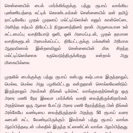
சென்னையில் பைக் பார்க்கிங்குக்கு பத்து ரூபாய் வாங்கிய
புண்ணியத்தை கட்டிக் கொண்டவர்கள் சென்னையில் ஏன் தமிழ்
நாட்டிலேயே முதல் முதலாய் மல்ட்டிப்ளெக்ஸ் எனும் கான்செப்டை
அளித்த சத்யம் தியேட்டர் நிறுவனத்தினர் தான். அருமையான உள்
கட்டமைப்பு வசதியோடு ஒளி, ஒலி அமைப்புடன், முதல் தரமான
வசதிகளூடன் அமைக்கப்பட்ட தியேட்டருக்கு மக்களின் அமோக
ஆதரவினால் இன்றளவிலும் சென்னையின் மிக சிறந்த
மல்ட்டிப்ளெக்ஸாக உருவெடுத்திருக்கிறது என்றால் அது
மிகையில்லை.
முதலில் பைக்குக்கு பத்து ரூபாய் என்பது கஷ்டமாக இருந்தாலும்,
மெல்ல, மெல்ல அது பழகிவிட்டது என்றுதான் சொல்லவேண்டும்.
இருந்தாலும் அவர்கள் நீங்கள் டிக்கெட் வாங்குவதற்கென்று ஒரு
அரை மணி நேர இலவச பார்க்கிங் வசதி வைத்திருக்கிறார்கள்.
அதற்கென ஒரு ஆளை போட்டு அரை மணி நேரத்திற்கு பின் நீங்கள்
அங்கேயே வண்டியை வைத்திருந்தால் அதற்கு 50 ரூபாய் வரை
ஃபைன் கட்ட வேண்டியிருக்கும். இவர்கள் பத்து ரூபாய் வாங்க
ஆரம்பித்தவுடன் பக்கதில் இருந்த உட்லாண்ட்ஸ் வாங்க ஆரம்பித்தது.