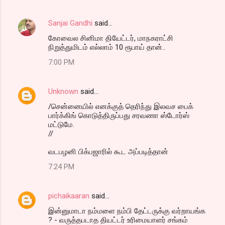
Sanjai Gandhi
said…
கோவைல சினிமா தியேட்டர், மாநகராட்சி
நிறுத்துமிடம் எல்லாம் 10 ரூபாய் தான்..
7:00 PM
Unknown
said…
/சென்னையில் எனக்குத் தெரிந்து இலவச பைக்
பார்க்கிங் கொடுத்திருப்பது சரவணா ஸ்டோர்ஸ்
மட்டுமே.
//
வடபழனி பிக்பஜாரில் கூட அப்படித்தான்
7:24 PM
pichaikaaran
said…
இன்னுமாடா நம்மளை நம்பி தேட்டருக்கு வர்றாயங்க
? - வருத்தபடாத தியட்டர் உரிமையாளர் சங்கம்