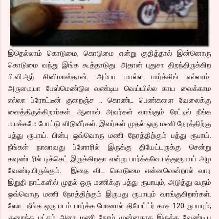
இதெல்லாம் கொடுமை, கொடுமை என்று குதித்தால் இன்னொரு
கொடுமை வந்து இங்க கூத்தாடுது. அதான் புதுசா திறந்திருக்கிற
பி.வி.ஆர் சினிமாஸ்தான். அம்பா மால்ல பார்க்கிங் எல்லாம்
அருமையா பேஸ்மெண்டுல வண்டிய வெய்யில்ல காய வைக்காம
எல்லா ப்ரோட்டீன் குறைஞ்ச .. கொண்ட பெண்களை வேலைக்கு
வைத்திருக்கிறார்கள். ஆனால் அவர்கள் வாங்கும் ரேட்டில் நீங்க
மயக்கமே போட்டு விடுவீர்கள். இவர்கள் முதல் ஒரு மணி நேரத்திற்கு
பத்து ரூபாய். பின்பு ஒவ்வொரு மணி நேரத்திற்கும் பத்து ரூபாய்.
நீங்கள் நாலாவது ப்ளோரில் இருக்கு தியேட்டருக்கு சென்று
கவுண்டரில் டிக்கெட் இருக்கிறதா என்று பார்க்கவே பத்துரூபாய் அழ
வேண்டியிருக்கும். இதை விட கொடுமை என்னவென்றால் வார
இறுதி நாட்களில் முதல் ஒரு மணிக்கு பத்து ரூபாயும், அடுத்து வரும்
ஒவ்வொரு மணி நேரத்திற்கும் இருபது ரூபாயும் வாங்குகிறார்கள்.
ஸோ.. நீங்க ஒரு படம் பார்க்க போனால் தியேட்ட்ர் காசு 120 ருபாயும்,
குறைந்த பட்சம் அரை மணி நேரம் முன்னதாக இருக்க வேண்டிய