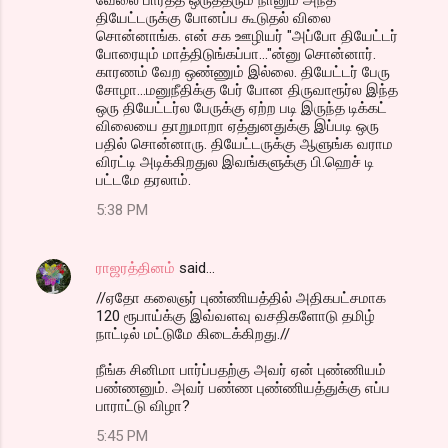
தியேட்டருக்கு போனப்ப கூடுதல் விலை
சொன்னாங்க. என் சக ஊழியர் "அப்போ தியேட்டர்
போரையும் மாத்திடுங்கப்பா..."ன்னு சொன்னார்.
காரணம் வேற ஒண்ணும் இல்லை. தியேட்டர் பேரு
சோழா...மனுநீதிக்கு பேர் போன திருவாரூர்ல இந்த
ஒரு தியேட்டர்ல பேருக்கு ஏற்ற படி இருந்த டிக்கட்
விலையை தாறுமாறா ஏத்துனதுக்கு இப்படி ஒரு
பதில் சொன்னாரு. தியேட்டருக்கு ஆளுங்க வராம
விரட்டி அடிக்கிறதுல இவங்களுக்கு பி.ஹெச் டி
பட்டமே தரலாம்.
5:38 PM
ராஜரத்தினம்
said…
//ஏதோ கலைஞர் புண்ணியத்தில் அதிகபட்சமாக
120 ரூபாய்க்கு இவ்வளவு வசதிகளோடு தமிழ்
நாட்டில் மட்டுமே கிடைக்கிறது.//
நீங்க சினிமா பார்ப்பதற்கு அவர் ஏன் புண்ணியம்
பண்ணனும். அவர் பண்ண புண்ணியத்துக்கு எப்ப
பாராட்டு விழா?
5:45 PM