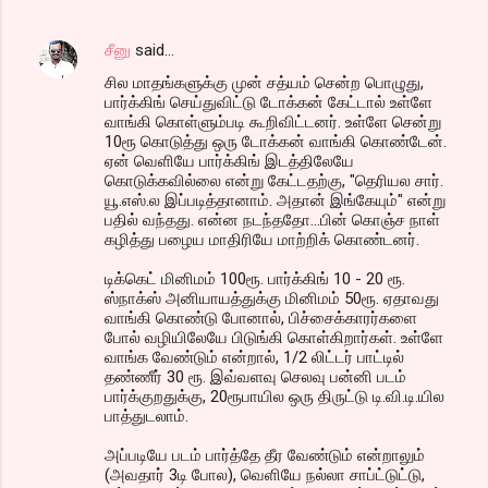
சீனு
said…
சில மாதங்களுக்கு முன் சத்யம் சென்ற பொழுது,
பார்க்கிங் செய்துவிட்டு டோக்கன் கேட்டால் உள்ளே
வாங்கி கொள்ளும்படி கூறிவிட்டனர். உள்ளே சென்று
10ரூ கொடுத்து ஒரு டோக்கன் வாங்கி கொண்டேன்.
ஏன் வெளியே பார்க்கிங் இடத்திலேயே
கொடுக்கவில்லை என்று கேட்டதற்கு, "தெரியல சார்.
யூ.எஸ்.ல இப்படித்தானாம். அதான் இங்கேயும்" என்று
பதில் வந்தது. என்ன நடந்ததோ...பின் கொஞ்ச நாள்
கழித்து பழைய மாதிரியே மாற்றிக் கொண்டனர்.
டிக்கெட் மினிமம் 100ரூ. பார்க்கிங் 10 - 20 ரூ.
ஸ்நாக்ஸ் அனியாயத்துக்கு மினிமம் 50ரூ. ஏதாவது
வாங்கி கொண்டு போனால், பிச்சைக்காரர்களை
போல் வழியிலேயே பிடுங்கி கொள்கிறார்கள். உள்ளே
வாங்க வேண்டும் என்றால், 1/2 லிட்டர் பாட்டில்
தண்ணீர் 30 ரூ. இவ்வளவு செலவு பன்னி படம்
பார்க்குறதுக்கு, 20ரூபாயில ஒரு திருட்டு டி.வி.டி.யில
பாத்துடலாம்.
அப்படியே படம் பார்த்தே தீர வேண்டும் என்றாலும்
(அவதார் 3டி போல), வெளியே நல்லா சாப்ட்டுட்டு,