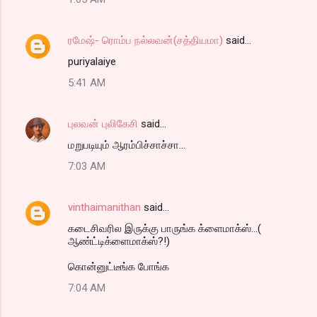
ரமேஷ்- ரொம்ப நல்லவன்(சத்தியமா)
said…
puriyalaiye
5:41 AM
புலவன் புலிகேசி
said…
மறுபடியும் ஆரம்பிச்சாச்சா...
7:03 AM
vinthaimanithan
said…
கடைசிவரில இருக்கு பாருங்க க்ளைமாக்ஸ்...(
ஆண்ட்டிக்ளைமாக்ஸ்?!)
கொன்னுட்டீங்க போங்க
7:04 AM