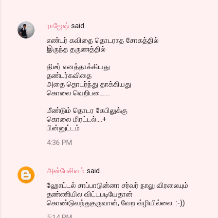
ராஜேஷ்
said…
எண்டர் கவிதை தொடராத சோகத்தில்
இருந்த தருணத்தில்
திடீர் எனத்தாக்கியது
தண்டர்கவிதை
அதை தொடர்ந்து தாக்கியது
கொலை வெறிபடை....
மீண்டும் தொடர கேபிலுக்கு
கொலை மிரட்டல்....+
பின்னுட்டம்
4:36 PM
அன்பேசிவம்
said…
ஹோட்டல் சாப்பாடுன்னா சர்வர் நாலு விரலையும்
தண்ணியில விட்டபடியேதான்
கொண்டுவந்துதருவான், வேற வ்ழியில்லை. :-))
5:14 PM