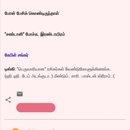
போன் பேசிக் கொண்டிருந்தாள்
”சண்டாளி” போச்சு.. இரண்டாயிரம்
கேபிள் சங்கர்
டிஸ்கி:
”பெருவாரியான” ரசிகர்கள் வேண்டுகோளுக்கிணங்க..
(ஹி..ஹி...டேய் அடங்குடா..) மீண்டும்.. சாரி.. பாஸ்டன் ஸ்ரீராம்..:(
எண்டர் கவிதைகள்