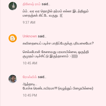
தினேஷ் ராம்
said…
ம்ம்.. வர வர தொழில் தர்மம் எல்லா இடத்திலும்
மறைஞ்சுக் கிட்டே வருது. :((
9:37 AM
Unknown
said…
கவிதையைப் படிச்ச பாதிப்பேருக்கு புரியலையோ?
செல்ஃபோன் கேஸாவது பரவாயில்லை, ஒருத்தி
குமுதம் படிச்சிட்டு இருந்தாளாம் :-)))))
10:45 AM
ரோஸ்விக்
said…
ஆத்தாடி...
போச்சு ரெண்டாயிரமா!!! (எழுத்துப் பிழையில்லை)
10:45 PM