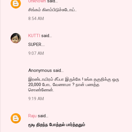
Unknown
said…
C
சிங்கம் கிளம்பிடுச்சுடோய்..
o
8:54 AM
m
m
KUTTI
said…
e
SUPER....
n
t
9:07 AM
s
Anonymous said…
இரண்டாயிரம் சீப்பா இருக்கே ! உங்க தகுதிக்கு ஒரு
20,000 போட வேணாமா ? நான் பணத்த
சொண்ணேன்.
9:19 AM
Raju
said…
மூடி திறந்ந போத்தல் பார்த்ததும்