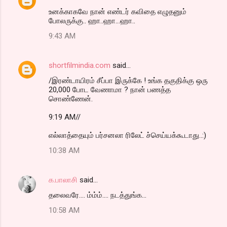
உனக்காகவே நான் எண்டர் கவிதை எழுதனும்
போலருக்கு.. ஹா..ஹா...ஹா..
9:43 AM
shortfilmindia.com
said…
/இரண்டாயிரம் சீப்பா இருக்கே ! உங்க தகுதிக்கு ஒரு
20,000 போட வேணாமா ? நான் பணத்த
சொண்ணேன்.
9:19 AM//
எல்லாத்தையும் பர்சனலா ரிலேட் ச்செய்யக்கூடாது..:)
10:38 AM
க.பாலாசி
said…
தலைவரே.... ம்ம்ம்.... நடத்துங்க...
10:58 AM