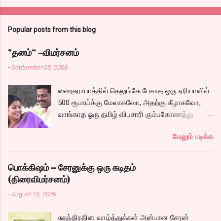
Popular posts from this blog
"தனம்” -விமர்சனம்
-
September 05, 2008
ஹைதராபாத்தில் தெலுங்கே பேசாத ஓரு ஏரியாவில்
500 ரூபாய்க்கு மேலாகவோ, அதற்கு கீழாகவோ,
வாங்காத ஓரு தமிழ் விபசாரி கும்பகோணத்து
அக்ரஹாரத்தின் வீட்டில் மருமகளாக
மேலும் படிக்க
வாழ்கைபடுகிறாள். அவளுடய வாழ்கை எப்படி
அமைந்தது? என்ற ஓரு நல்ல லைனை , சங்கீதா
தன்னுடய இடுப்பை சுழற்றி, சுழற்றி நடப்பதை போல்
பொக்கிஷம் – சேரனுக்கு ஒரு கடிதம்
சும்மா, சுத்தி, சுத்தி குழப்பி, நம்பமுடியாத
(திரைவிமர்சனம்)
திரைக்கதையால் சொதப்பி,சங்கீதாவை ஏதோ
-
August 15, 2009
ரஜினியை போல நினைத்து பில்டப் செய்வதும்,
அவரும் அதற்கு ஏற்றார் போல் ரஜினி பாஷா போல
சுதந்திரதின வாழ்த்துக்கள் அன்பான சேரன்