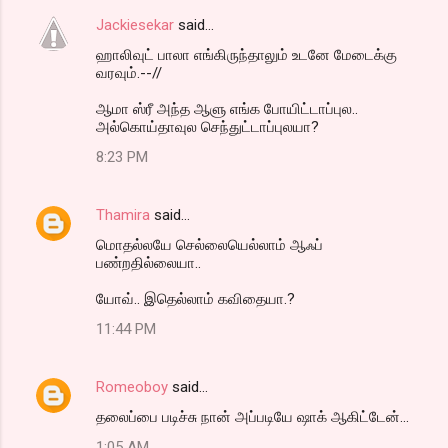
Jackiesekar
said…
ஹாலிவுட் பாலா எங்கிருந்தாலும் உடனே மேடைக்கு
வரவும்.--//
ஆமா ஸ்ரீ அந்த ஆளு எங்க போயிட்டாப்புல..
அல்கொய்தாவுல செந்துட்டாப்புலயா?
8:23 PM
Thamira
said…
மொதல்லயே செல்லையெல்லாம் ஆஃப்
பண்றதில்லையா..
யோவ்.. இதெல்லாம் கவிதையா.?
11:44 PM
Romeoboy
said…
தலைப்பை படிச்சு நான் அப்படியே ஷாக் ஆகிட்டேன்...
1:05 AM