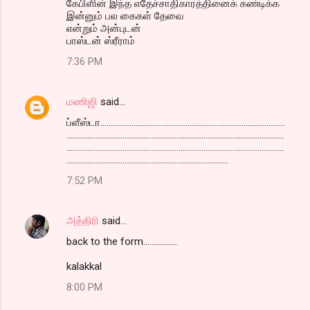
கேபிளின் இந்த எதேச்சாதிகாரத்தினைக் கண்டிக்க
இன்னும் பல கைகள் தேவை
என்றும் அன்புடன்
பாஸ்டன் ஸ்ரீராம்
7:36 PM
மணிஜி
said…
ப்ளீஸ்டா.........................................................................................
.........................................................................................................
.........................................................................................................
..............................................................................
7:52 PM
அத்திரி
said…
back to the form.................
kalakkal
8:00 PM