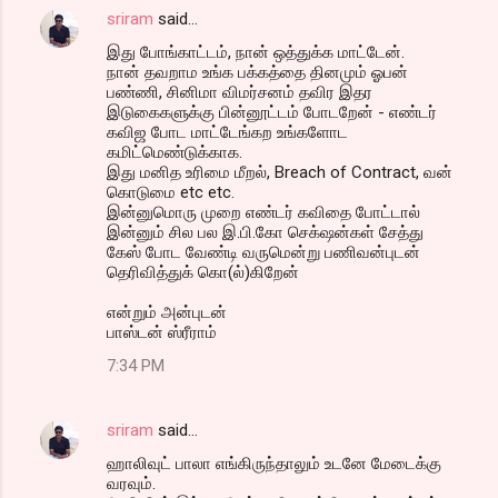
sriram
said…
இது போங்காட்டம், நான் ஒத்துக்க மாட்டேன்.
நான் தவறாம உங்க பக்கத்தை தினமும் ஓபன்
பண்ணி, சினிமா விமர்சனம் தவிர இதர
இடுகைகளுக்கு பின்னூட்டம் போடறேன் - எண்டர்
கவிஜ போட மாட்டேங்கற உங்களோட
கமிட்மெண்டுக்காக.
இது மனித உரிமை மீறல், Breach of Contract, வன்
கொடுமை etc etc.
இன்னுமொரு முறை எண்டர் கவிதை போட்டால்
இன்னும் சில பல இ.பி.கோ செக்‌ஷன்கள் சேத்து
கேஸ் போட வேண்டி வருமென்று பணிவன்புடன்
தெரிவித்துக் கொ(ல்)கிறேன்
என்றும் அன்புடன்
பாஸ்டன் ஸ்ரீராம்
7:34 PM
sriram
said…
ஹாலிவுட் பாலா எங்கிருந்தாலும் உடனே மேடைக்கு
வரவும்.