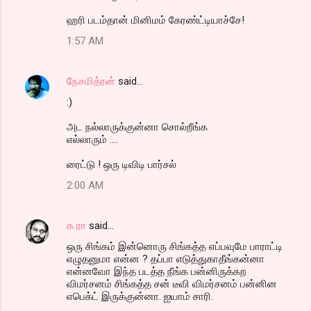
ஹரி படம்தான் மினிமம் கேரண்ட்டியாச்சே!
1:57 AM
நேசமித்ரன்
said…
:)
அட நல்லாருக்குன்னா சொல்றீங்க
எல்லாரும் ....
ரைட்டு ! ஒரு டிவிடி பார்சல்
2:00 AM
க ரா
said…
ஒரு சிங்கம் இன்னொரு சிங்கத்த எப்பவுமே பாராட்டி
எழுதனுமா என்ன ? தப்பா எடுத்துகாதீங்கன்னா
என்னவோ இந்த படத்த நீங்க பன்னிருக்கற
விமர்சனம் சிங்கத்த சன் டீவி விமர்சனம் பன்னின
எபெக்ட் இருக்குன்னா. ஐயாம் சாரி.