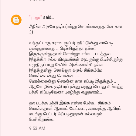
"ராஜா"
said…
//நீங்க அசலே சூப்பர்ன்னு சொன்னவருதானே சகா
:))
வந்துட்டாரு சுராவ சூப்பர் ஹிட்டுன்னு காமெடி
பண்ணுனவரு ... பிடிச்சிருந்தா நல்லா
இருக்குன்னுதான் சொல்லுவாங்க ... படத்துல
இருக்கிற நல்ல விஷயங்கள் அவருக்கு பிடிச்சிருந்து
எழுதிருப்பாறு கேபிள் அண்ணாச்சி நல்ல
இருக்குன்னு சொல்லுற அசல் சிங்கம்மே
மொக்கைன்னு சொன்னா ...
மொக்கைன்னு சொன்ன சுறா எப்படி இருக்கும் ..
அதவே நீங்க சூபெரப்புன்னு எழுதும்போது சிங்கத்த
பத்தி எ[ப்படிவேனா புகழ்ந்து எழுதலாம்...
தல படத்த பத்தி இங்க என்ன பேச்சு... சிங்கம்
மொக்கதான் ஆனால் வேட்டை , சுராவுக்கு ஆயிரம்
மடங்கு பெட்டர் அப்படினுதான் எல்லாரும்
பேசிகிறாங்க..
9:53 AM