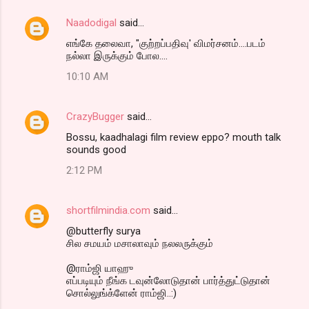
Naadodigal
said…
எங்கே தலைவா, "குற்றப்பதிவு' விமர்சனம்....படம்
நல்லா இருக்கும் போல....
10:10 AM
CrazyBugger
said…
Bossu, kaadhalagi film review eppo? mouth talk
sounds good
2:12 PM
shortfilmindia.com
said…
@butterfly surya
சில சமயம் மசாலாவும் நலலருக்கும்
@ராம்ஜி யாஹு
எப்படியும் நீங்க டவுன்லோடுதான் பார்த்துட்டுதான்
சொல்லுங்க்ளேன் ராம்ஜி..:)