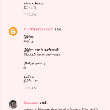
2கிங் விஸ்வா
நிச்சயம்
9:21 AM
shortfilmindia.com
said…
@இளா
ரைட்டு
@இராமசாமி கண்ணன்
அப்படியில்லை கண்ணன்
@கிருஷ்குமார்
ம்
2சுரேகா
நிச்ச்யமா..
9:22 AM
ரோஸ்விக்
said…
தலைவா, இவனுக போடுற விளம்பரத்துக்கே, தமிழ்