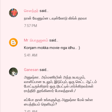
சௌந்தர்
said…
நான் வேணும்ன டவுன்லோடு லிங்க் தரவா
7:57 PM
Mr .பொதுஜனம்
said…
Konjam mokka movie-nga idhu... :)
5:41 AM
Ganesan
said…
அனுஷ்கா.. அம்மணியின் அந்த உயரமும்,
வாளிப்பான உடலும், இடுப்பும், ஒரு கெட்ட ஆட்டம்
போட்டிருக்கிறார் ஒரு டூயட்டில் பார்க்கிறவர்கள்
ராத்திரி தூங்கினார் போலத்தான்./
எப்போ தான் உங்களுக்கு அனுஷ்கா மேல் உள்ள
பைத்தியம் தெளியும்?
7:41 AM