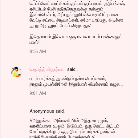
டெம்ப்ளேட் காட்சிகள்,கும்பல் கும்பலாய் குடுபங்கள்,
ஏசியிடம் பேசி நடுத்தெருவுக்கு தள்ளும்
இன்ஸ்பெக்டர், அப்புறம் ஹரி ஸ்பெஷாலிட்டியான
வேட்டி சட்டை அடியாட்கள், சுமோ பறப்பது, அடிச்சா
நூறு அடி தூரம் போய் விழுவது//
இதெல்லாம் இல்லாம ஒரு மசாலா படம் பண்ணனும்
பாஸ்!
8:56 AM
ஜெயந்த் கிருஷ்ணா
said…
படம் பார்க்கத் தூண்டும் நல்ல விமர்சனம்,
நானும் முயல்கிறேன் இதுபோல் விமர்சனம் எழுத....
9:01 AM
Anonymous said…
//அனுஷ்கா.. அம்மணியின் அந்த உயரமும்,
வாளிப்பான உடலும், இடுப்பும், ஒரு கெட்ட ஆட்டம்
போட்டிருக்கிறார் ஒரு டூயட்டில் பார்க்கிறவர்கள்
ராத்திரி தூங்கினார் போலத்தான்.//