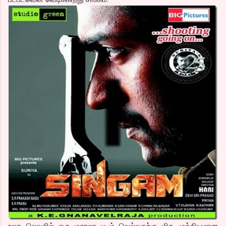
உலக லெவலில் ஒரு மசாலா படம் வெல்வதற்கு மிக முக்கியமான