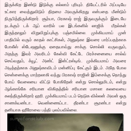
இருக்கிற இண்டு இடுக்கு எல்லாம் புரியும். தியேட்டரில் அப்படியே
உட்கார வைத்துவிடும் திறமை அவருக்கிறது என்பதை மீண்டும்
நிருபித்திருக்கிறார். சூர்யா, பிரகாஷ் ராஜ் இருவருக்கும் இடையே
நடக்கும் டக் ஆப் வாரில் பல இடங்களில் லாஜிக் மீறல்கள்
இருந்தாலும் விறுவிறுப்புக்கு பஞ்சமில்லை. முக்கியமாய் முன்
பாதியில் வரும் காதல் காட்சிகள், அனுஷ்கா இவரை பார்ப்பதற்காக
போலீஸ் ஸ்டேஷனுக்கு ஏதையாவ்து சாக்கு சொல்லி வருவதும்,
அதற்கு இவர் அவரிடம் கேள்வி கேட்டே பிரச்சனையை சால்வ்
செய்வதும், க்யூட் அண்ட் இன்ட்ரஸ்டிங்.. முக்கியமாய் அவரை
அடித்தற்காக அனுஷ்காவிடம் மன்னிப்பு கேட்கும் இடம். அதே போல
சென்னைக்கு மாற்றலாகி வந்து பிரகாஷ் ராஜின் இம்சைக்கு நொந்து
போய் வேலையை விட்டு போகிறேன் என்று சொல்லுமிடம், என்று
ஆங்காங்கே சரியான விகிதத்தில் சரியான மசாலா கலவையை
கலந்திருக்கிறார் ஹரி. முக்கியமாய் படம் நெடுக வில்லன் அவன் ஒரு
சாணக்யண்டா.. வெண்ணைய்டா.. தீரண்டா சூரண்டா என்று
தனியாக ஹீரோவை பத்தி புலம்பவில்லை.