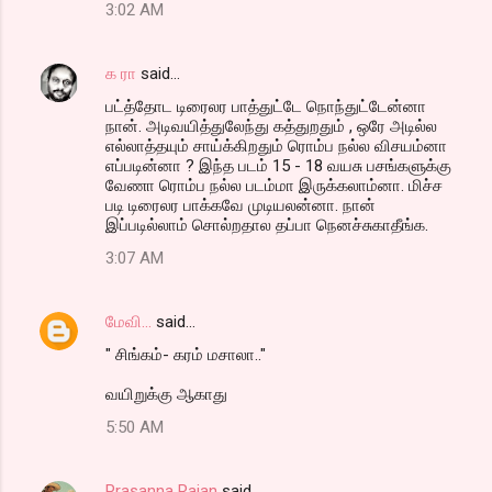
3:02 AM
க ரா
said…
பட்த்தோட டிரைலர பாத்துட்டே நொந்துட்டேன்னா
நான். அடிவயித்துலேந்து கத்துறதும் , ஒரே அடில்ல
எல்லாத்தயும் சாய்க்கிறதும் ரொம்ப நல்ல விசயம்னா
எப்படின்னா ? இந்த படம் 15 - 18 வயசு பசங்களுக்கு
வேணா ரொம்ப நல்ல படம்மா இருக்கலாம்னா. மிச்ச
படி டிரைலர பாக்கவே முடியலன்னா. நான்
இப்படில்லாம் சொல்றதால தப்பா நெனச்சுகாதீங்க.
3:07 AM
மேவி...
said…
" சிங்கம்- கரம் மசாலா.."
வயிறுக்கு ஆகாது
5:50 AM
Prasanna Rajan
said…