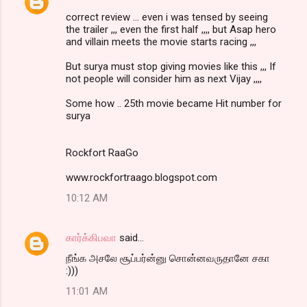
correct review ... even i was tensed by seeing
the trailer ,,, even the first half ,,,, but Asap hero
and villain meets the movie starts racing ,,,
But surya must stop giving movies like this ,,, If
not people will consider him as next Vijay ,,,,
Some how .. 25th movie became Hit number for
surya
Rockfort RaaGo
www.rockfortraago.blogspot.com
10:12 AM
கார்க்கிபவா
said…
நீங்க அசலே சூப்பர்ன்னு சொன்னவருதானே சகா
:)))
11:01 AM