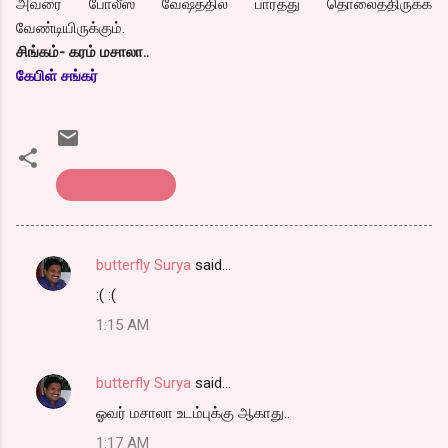
அவரை போலீஸ் வேஷத்தில் பார்த்து தொலைத்திருக்க
வேண்டியிருக்கும்.
சிங்கம்- கரம் மசாலா..
கேபிள் சங்கர்
திரை விமர்சனம்
butterfly Surya
said…
C
:( :(
o
1:15 AM
m
m
butterfly Surya
said…
e
ஓவர் மசாலா உடம்புக்கு ஆகாது..
n
t
1:17 AM