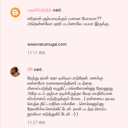
மதன்செந்தில்
said…
சரிதான் சூர்யாவுக்கும் மசாலா மோகமா??
அதென்னவோ ஹரி படம்னாவே பயமா இருக்கு..
www.narumugai.com
11:11 AM
DR
said…
நேத்து தான் சுறா டிவிடில பாத்தேன். எனக்கு
என்னமோ வலைஉலகத்தினர் படத்தை
மிகைப்படுத்தி எழுதிட்டாங்களோண்ணு தோணுது.
அதே படம் சூர்யா நடிச்சிருந்தா வேற மாதிரியான
விமர்சனம் வந்திருக்கும் போல... ( என்னைய தயவு
செஞ்சு திட்டாதீங்க மக்களே... சொல்லனும்னு
தோனிச்சு சொல்லிட்டேன். நான் படத்த ரொம்ப
ஜாலியா எடுத்துகிட்டேன் :-) )
11:27 AM