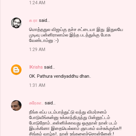
1:24 AM
க ரா
said…
மொத்ததுல விஜய்கு தச்ச சட்டையா இது. இதுலயே
முடிவு பன்னிராலாம்ல இந்த படத்துக்கு போக
வேண்டாம்னு :-)
1:29 AM
IKrishs
said…
OK. Pathura vendiyaddhu dhan..
1:31 AM
சுரேகா..
said…
நீங்க எப்ப படம்பாத்துட்டு வந்து விமர்சனம்
போடுவீங்கன்னு உக்காந்திருந்து பின்னூட்டம்
போடுறோம்...என்னிக்காவது ஒருநாள் நான் படம்
இயக்கினா இதையெல்லாம் ஞாபகம் வச்சுக்குங்க!!
சிங்கம் வாழ்க!.. நான் உங்களைச்சொன்னேன்.!