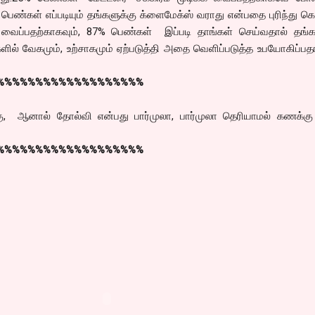
பெண்கள் எப்படியும் தங்களுக்கு க்ளைமேக்ஸ் வராது என்பதை புரிந்து 
ைப்பதற்காகவும், 87% பெண்கள் இப்படி தாங்கள் செய்வதால் தங்
ளில் வேகமும், உற்சாகமும் ஏற்படுத்தி அதை வெளிப்படுத்த உபயோகிப்பத
%%%%%%%%%%%%%%%%%%%
ு, ஆனால் தோல்வி என்பது பார்முலா, பார்முலா தெரியாமல் கணக்க
%%%%%%%%%%%%%%%%%%%