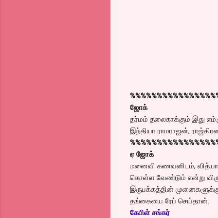
%%%%%%%%%%%%%%%%
ஜோக்
தர்மம் தலைகாக்கும் இது எ
இந்தியா ராமராஜன், ராஜ்கிரண
%%%%%%%%%%%%%%%%
ஏ ஜோக்
மனைவி கணவனிடம், வித்யாசம
கொள்ள வேண்டும் என்று விரு
இருபக்கத்தின் முனைகளூக்கும
தங்கையை ரேப் செய்தான்.
கேபிள் சங்கர்