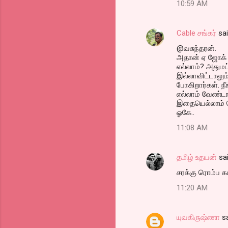
10:59 AM
Cable சங்கர்
sa
@வசுந்தரன்.
அதான் ஏ ஜோக் எ
எல்லாம்? அதுமட
இல்லாவிட்டாலு
போகிறார்கள். ந
எல்லாம் வேண்ட
இதையெல்லாம் தெ
ஓகே..
11:08 AM
தமிழ் உதயன்
sa
சரக்கு ரொம்ப கம
11:20 AM
யுவகிருஷ்ணா
sa