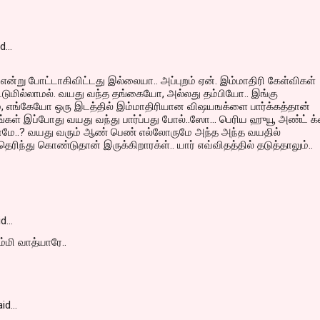
id…
ன்று போட்டாகிவிட்டது இல்லையா.. அப்புறம் ஏன். இம்மாதிரி கேள்விகள்
்டுமில்லாமல். வயது வந்த தங்கையோ, அல்லது தம்பியோ.. இங்கு
ம், எங்கேயோ ஒரு இடத்தில் இம்மாதிரியான விஷயஙக்ளை பார்க்கத்தான்
ீங்கள் இப்போது வயது வந்து பார்ப்பது போல்..ஸோ... பெரிய ஹுயூ அண்ட் க
ாமே..? வயது வரும் ஆண் பெண் எல்லோருமே அந்த அந்த வயதில்
ரிந்து கொண்டுதான் இருக்கிறாரக்ள்.. யார் எவ்விதத்தில் தடுத்தாலும்..
id…
்மி வாத்யாரே..
id…