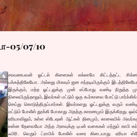
Skip to main content
டா-05/07/10
சரவணபவன் ஓட்டல் கிளைகள் எல்லாமே கிட்டத்தட்ட சிக்னல
பக்கத்திலேயோ.. அல்லது மிகவும் ஜன சந்தடியிருக்கும் இடத்திலே
இருக்கும், மற்ற ஓட்டலுக்கு முன் எப்போது வண்டி நிறுத்த மு
நிலையிருந்தாலும், இவர்கள் மட்டும் ஒரு கூர்காவை போட்டு பார்க்கிங
செய்து கொடுத்திருப்பார்கள். இவர்களது ஓட்டலுக்கு வரும் வண
மட்டும் போலீஸ் தூக்கி போகாது அதற்கு காரணமும் இருக்கிறது. ஒ
ஏரியாவிலும், உள்ள ஸ்டேஷன் ஆட்கள் தினமும், காலையில் அவர்க
என்ன தேவையோ அந்த அளவுக்கு டிபன் வகைகள் மற்றும் காபி எல
ஃபிரி.. வெறும் ட்ராபிக் போலீஸ் வரை கிடையாது. ஏரியா ஸ்