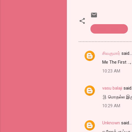
கொத்து பரோட்டா
சிவகுமார்
said…
C
Me The First ...
o
10:23 AM
m
m
vasu balaji
said
e
:)). மொதல்ல இ
n
t
10:29 AM
s
Unknown
said…
ஏ ஜோக் சூப்பரு :