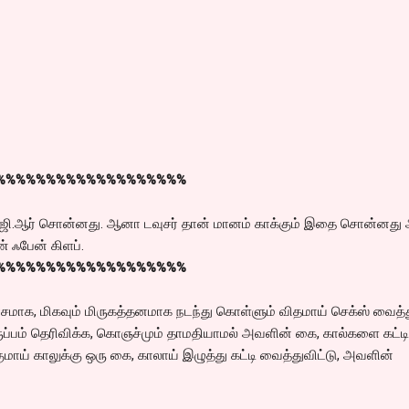
%%%%%%%%%%%%%%%%%%%
ம்.ஜி.ஆர் சொன்னது. ஆனா டவுசர் தான் மானம் காக்கும் இதை சொன்னது
் ஃபேன் கிளப்.
%%%%%%%%%%%%%%%%%%%
ாக, மிகவும் மிருகத்தனமாக நடந்து கொள்ளும் விதமாய் செக்ஸ் வைத்த
ப்பம் தெரிவிக்க, கொஞச்மும் தாமதியாமல் அவளின் கை, கால்களை கட்டி
ாய் காலுக்கு ஒரு கை, காலாய் இழுத்து கட்டி வைத்துவிட்டு, அவளின்