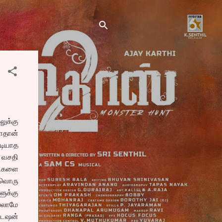
ுக்கு
யோதான்
டியாத
் வசதி
்டிகளை
வ்வொரு
ளூக்கு
்லாமே
டேஷன்