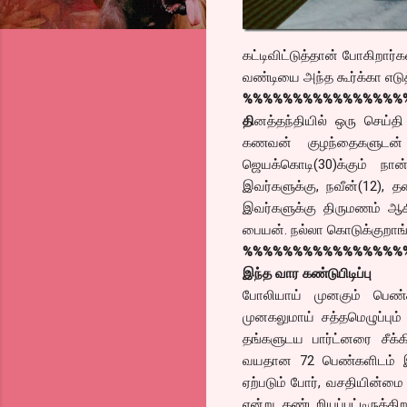
கட்டிவிட்டுத்தான் போகிறார்
வண்டியை அந்த கூர்க்கா எடுத
%%%%%%%%%%%%%%%%
தி
னத்தந்தியில் ஒரு செய்
கணவன் குழந்தைகளுடன் வி
ஜெயக்கொடி(30)க்கும் நா
இவர்களுக்கு, நவீன்(12), தன
இவர்களுக்கு திருமணம் ஆக
பையன். நல்லா கொடுக்குறாங்க
%%%%%%%%%%%%%%%%
இந்த வார கண்டுபிடிப்பு
போலியாய் முனகும் பெண்கள
முனகலுமாய் சத்தமெழுப்பு
தங்களுடய பார்ட்னரை சீக்க
வயதான 72 பெண்களிடம் இந்த
ஏற்படும் போர், வசதியின்ம
என்று கண்டறியப்பட்டிருக்க