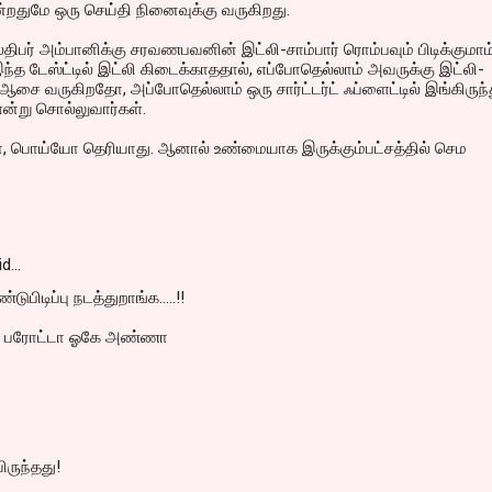
துமே ஒரு செய்தி நினைவுக்கு வருகிறது.
பர் அம்பானிக்கு சரவணபவனின் இட்லி-சாம்பார் ரொம்பவும் பிடிக்குமாம்
ந்த டேஸ்ட்டில் இட்லி கிடைக்காததால், எப்போதெல்லாம் அவருக்கு இட்லி-
ட ஆசை வருகிறதோ, அப்போதெல்லாம் ஒரு சார்ட்டர்ட் ஃப்ளைட்டில் இங்கிருந்
என்று சொல்லுவார்கள்.
பொய்யோ தெரியாது. ஆனால் உண்மையாக இருக்கும்பட்சத்தில் செம
id…
்டுபிடிப்பு நடத்துறாங்க.....!!
து பரோட்டா ஓகே அண்ணா
ிருந்தது!