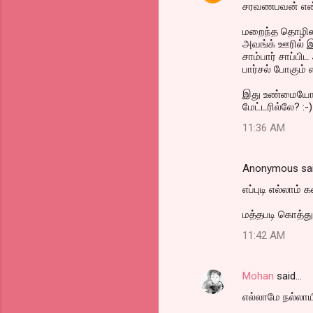
சரவணபவன் என்ற
மறைந்த தொழிலதி
அவங்க் ஊரில் இ
சாம்பார் சாப்பி
பார்சல் போகும் 
இது உண்மையோ, 
மேட்டரில்லே? :-)
11:36 AM
Anonymous sa
எப்புடி எல்லாம் கண
மத்தபடி கொத்
11:42 AM
Mohan
said…
எல்லாமே நல்லாய