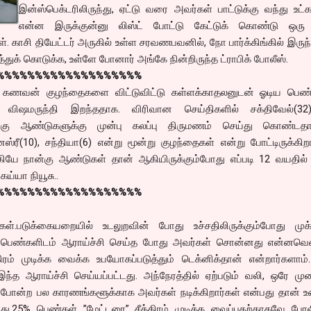
இன்ஸ்பெக்டரிலிருந்து, ஏட்டு வரை அவர்கள் பாட்டுக்கு வந்து உட்கா
என்ன இருக்குன்னு லிஸ்ட் போட்டு கேட்டுக் கொண்டு ஒரு 
கள். காசி தியேட்டர் அருகில் உள்ள சரவணபவனில், நோ பார்க்கிங்கில் இருந
்துக் கொடுக்க, உள்ளே போனார் அங்கே நின்றிருந்த ட்ராபிக் போலீஸ்.
%%%%%%%%%%%%%%%%%%%
தி கணவன் குழந்தைகளை விட்டுவிட்டு கள்ளக்காதலனுடன் ஓடிய பெண
ஷமருந்தி இறந்ததாக. விரிவான செய்திகளில் சக்திவேல்(32)க்
ன்கு ஆண்டுகளுக்கு முன்பு கலப்பு திருமணம் செய்து கொண்டதாக
ஸ்ரீ(10), சந்தியா(6) என்று மூன்று குழந்தைகள் என்று போட்டிருக்கிறா
ியே நான்கு ஆண்டுகள் தான் ஆகியிருக்கும்போது எப்படி 12 வயதில் 
ய்யா நியூசு..
%%%%%%%%%%%%%%%%%%%
்.படுக்கையறையில் உடலுறவின் போது உச்சதிலிருக்கும்போது முக்க
ம் பெண்களிடம் ஆராய்ச்சி செய்த போது அவர்கள் சொன்னது என்னவென
ிரம் முடிக்க வைக்க உபயோகப்படுத்தும் டெக்னிக்தான் என்றார்களாம்
 ஆராய்ச்சி செய்யப்பட்டது. அந்நேரத்தில் ஏற்படும் வலி, ஒரே முற
ை போன்ற பல காரணங்களூக்காக அவர்கள் நடிக்கிறார்கள் என்பது தான் 
ிறது.25% பெண்கள் ”மேட்டரை” சீக்கிரம் முடிக்க வைப்பதற்காகவே போ