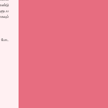
கொண்டு
களுடய
ாகவும்
ு போட