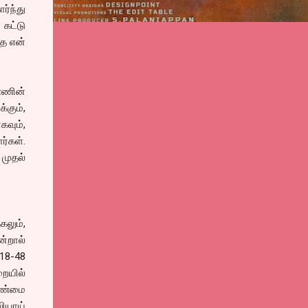
ர்ந்து
கட்டு
்த என்
்ணின்
கும்,
வும்,
ர்கள்.
முதல்
லும்,
்றால்
.18-48
ையில்
உண்மை
லியாய்