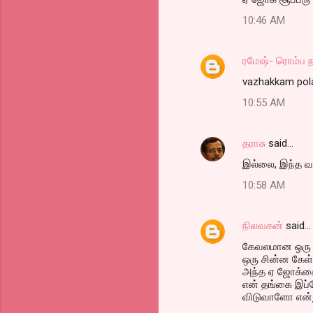
10:46 AM
ரமேஷ்- ரொம்ப 
vazhakkam pola
10:55 AM
தராசு
said…
இல்லை, இந்த வ
10:58 AM
நிலவகன்
said…
கேவலமான ஒரு 
ஒரு சின்ன கேள்வ
அந்த ஏ ஜோக்கை
என் தங்கை இப்ப
விடுவாளோ என்ற