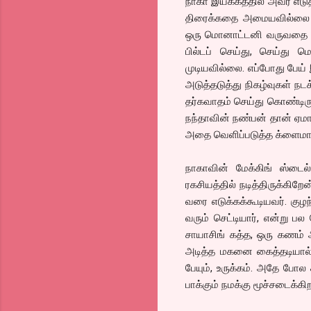
நாகா இயக்கத்தில் அவர் எடு
திரைக்கதை அமையவில்லை என்ப
ஒரு மொனாட்டனி வருவதை தவ
பில்டப் செய்து, செய்து
முடியவில்லை. எப்போது பேய் 
அடுத்தடுத்து நிகழ்வுகள் நடக
தர்கவாதம் செய்து கொண்டிருப
நந்தாவின் நண்பன் தான் ஏம
அதை வெளிப்படுத்த க்ளைமாச
நாகாவின் மேக்கிங் ஸ்டைல
ரகசியத்தில் நடித்திருக்கிற
வரை எடுக்கக்கூடியவர். குழந
வரும் செட்டியார், என்று ப
சாயாசிங் கத்த, ஒரு கணம் அந
அடித்த மகனை கைத்தடியால் 
பேயும், உருக்கம். அதே போல
பாக்கும் நமக்கு மூச்சடைக்கி