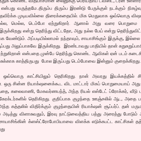
த்துக் கொண்ட வித்யாசமான லைனுக்கு பெரியதாய் ட்விஸ்ட், டர்ன் உள்ளா
து வருத்தமே..திரும்ப திரும்ப இரண்டு பேருக்குள் நடக்கும் நிகழ்வ
ிர்க்க முடியவில்லை திரைக்கதையில். மிக மெதுவாக ஒவ்வொரு விஷ
 மெல்ல, மெல்ல, டெம்போ ஏற்றுகிறார். ஆனால் அது வரை பொறுமை 
இருக்கிறது என்று தெரிந்து விட்டதோ, அது நல்ல பேய் என்று தெரிந்துவி
்க வேண்டும். அப்படியில்லாமல் நந்தாவும், சாயாசிங்கும் இருக்கு, இல்லை
்பது அலுப்பாகவே இருக்கிறது. இரண்டாவது பாதியில் தான் சுறுசுறுப்பா
ாற்றுகிறான் என்பதை முன்பே தெரிந்து கொண்ட ஆவிகள் ஏன் படம் கடை
ுக்காக காத்திருபது போல இருப்பது டெம்போவை இன்னும் குறைக்கிறது.
் ஒவ்வொரு காட்சியிலும் தெரிகிறது. நான் அவரது இயக்கத்தில் சி
ேன். ஒரு சின்ன ரியாக்‌ஷனைக்கூட விட மாட்டார் மிகப் பொறுமையாய் அது
்தை, கலைவாணி, மேகவர்ணபந்த், அந்த ரியல் எஸ்டேட் ப்ரோக்கர், வீடு ப
ல கேரக்டர்களில் தெரிகிறது. குறிப்பாக குழந்தை ஊஞ்சலில் ஆட, அதை பா
்த கத்தலில் விதிர்க்கும் குழந்தையின் ரியாக்‌ஷன் சூப்பர்ப். தன் ம
அடித்து விளாசுவதும், இரவு நாட்டுவைத்திய பத்து அரைத்து போடும் 
 சாயாசிங்கின் க்ளஸ்ட்ரோபோபியாவை விளக்க எடுக்கபட்ட காட்சிகள் தத்
றது