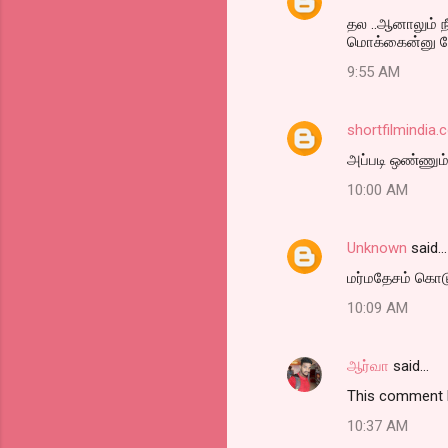
C
தல ..ஆனாலும் ந
o
மொக்கைன்னு க
m
9:55 AM
m
e
shortfilmindia
n
அப்படி ஒண்ணும் 
t
10:00 AM
s
Unknown
said…
மர்மதேசம் கொடு
10:09 AM
ஆர்வா
said…
This comment h
10:37 AM