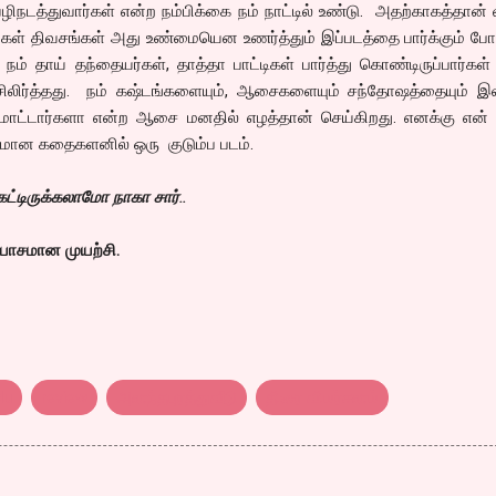
ிநடத்துவார்கள் என்ற நம்பிக்கை நம் நாட்டில் உண்டு. அதற்காகத்தான்
யங்கள் திவசங்கள் அது உண்மையென உணர்த்தும் இப்படத்தை பார்க்கும் போ
ம் தாய் தந்தையர்கள், தாத்தா பாட்டிகள் பார்த்து கொண்டிருப்பார்கள்
சிலிர்த்தது. நம் கஷ்டங்களையும், ஆசைகளையும் சந்தோஷத்தையும் இவ
 மாட்டார்களா என்ற ஆசை மனதில் எழத்தான் செய்கிறது. எனக்கு என் 
சமான கதைகளனில் ஒரு குடும்ப படம்.
்டிருக்கலாமோ நாகா சார்..
்யாசமான முயற்சி.
du
review
அனந்தபுரத்துவீடு
திரை விமர்சனம்