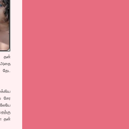
, தன்
ட அதை
ை தேட
ுக்கிய
ய் சேர
லிலேயே
வதற்கு
ா தன்