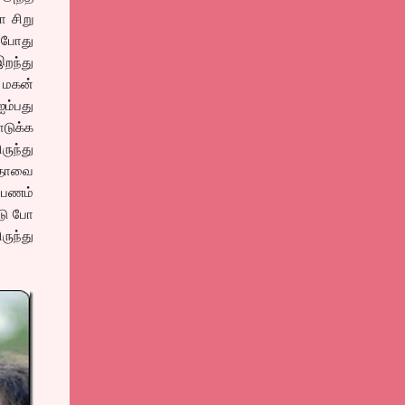
ா சிறு
ோது
றந்து
மகன்
ஐம்பது
டுக்க
ந்து
்தாவை
 பணம்
டு போ
ுந்து