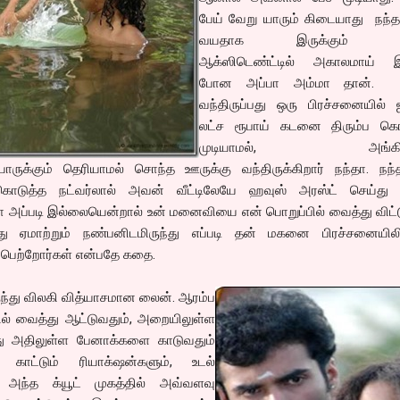
பேய் வேறு யாரும் கிடையாது நந்த
வயதாக இருக்கும் ப
ஆக்ஸிடெண்ட்டில் அகாலமாய் இ
போன அப்பா அம்மா தான். 
வந்திருப்பது ஒரு பிரச்சனையில் 
லட்ச ரூபாய் கடனை திரும்ப கொ
முடியாமல், அங்கிரு
 யாருக்கும் தெரியாமல் சொந்த ஊருக்கு வந்திருக்கிறார் நந்தா. நந
கொடுத்த நட்வர்லால் அவன் வீட்டிலேயே ஹவுஸ் அரஸ்ட் செய்து
 அப்படி இல்லையென்றால் உன் மனைவியை என் பொறுப்பில் வைத்து விட்
ு ஏமாற்றும் நண்பனிடமிருந்து எப்படி தன் மகனை பிரச்சனையிலிர
் பெற்றோர்கள் என்பதே கதை.
ந்து விலகி வித்யாசமான லைன். ஆரம்ப
ில் வைத்து ஆட்டுவதும், அறையிலுள்ள
து அதிலுள்ள பேனாக்களை காடுவதும்
காட்டும் ரியாக்‌ஷன்களும், உடல்
ம். அந்த க்யூட் முகத்தில் அவ்வளவு