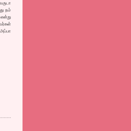
 வருடா
து நம்
 என்று
ர்கள்
அப்பா