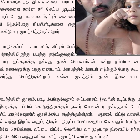
 கொண்டுவந்த இயக்குனரை பாராட்ட
்சனைகளை தானே சரி செய்ய முடியும்
ரும் போது கூலாகவும், ப்ரச்சனையை
பி அழும்போது ரியலிஸ்டிக்கான ஒரு
டு வர முயற்சித்திருக்கிறார்.
திக்கப்பட்ட சாயாசிங், வீட்டில் பேய்
ேரத்திலிருந்து பயந்து நடுங்குவதும்,
ியார் தங்களுக்கு நல்லது தான் செயவார்கள் என்று நம்பியவுடன்
லகி கணவனுக்கு உறுதுணையாய், கோபத்தில் கோடரி எடுக்கும் போது கூ
்புணர்ந்து செய்திருக்கிறார். என்ன முகத்தில் தான் இளமைய
ந்த்தின் குரலும், பாடி லேங்குவேஜும் அட்டகாசம். இவரின் நடிப்புக்கு ம
வருக்கு டப்பிங் கொடுத்திருக்கும் நடிகர் மோகன் ராமுக்குதான் போ
ல்ட் மாடுலேஷனில் குரலிலேயே நடித்திருக்கிறார். ஆனால் வீட்டு வாச
் வந்து இறங்குவதும், திரும்ப திரும்ப பேசியதையே பேசுவதும் மிரட்டு
்வே செய்கிறது. வீட்டை விட்டே வெளியே வர முடியாத நிலையில் நந்த
ு வெளியே வந்து வீட்டை விற்க முயற்சி செய்வது எப்படி?