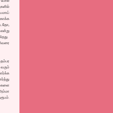
ர் போல
ுகளில்
யமாய்
காக்க
ட்டதோ,
 என்று
கிறது.
சிவரை
தம்பர
 வரும்
ார்க்க
ர்த்து
ருமகளை
அம்மா
ரூபம்.