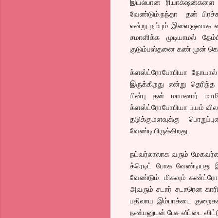
இயல்பான ரியாக்‌ஷன்களை
வேண்டும்.நந்தா தன் பிரச
என்று நம்பும் இளைஞனாக வ
சமாளிக்க முடியாமல் தேம்
குடும்பஸ்தனை கண் முன் கொண்
க்ளஸ்ட்ரோபோபியா நோயால் பா
இருக்கிறது என்று தெரிந்த ந
பின்பு தன் மாமனார் மாம
க்ளஸ்ட்ரோபோபியா பயம் வி
தடுக்குமளவுக்கு பொறுப
வேண்டியிருக்கிறது.
நட்வர்லாலாக வரும் மேகவர்ணப
க்ரெடிட் போக வேண்டியது இ
வேண்டும். மிகவும் கண்ட்ரோ
அவரும் சடார் சடாரென காரில
பதிலாய இம்பாக்டை குறைகக
நண்பனுடன் பேச வீட்டை விட்ட