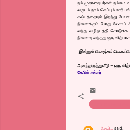
நம் மூதாதையர்கள் நம்மை வழ
வருடம் நாம் செய்யும் காரி
கஷ்டத்தையும் இறந்து போன ந
நினைக்கும் போது லேசாய் 
வந்து வழிநடத்தி கொடுக்க
நினைவு வந்தது.ஒரு வித்யா
இன்னும் கொஞ்சம் மெனக்கெட
அனந்தபுரத்துவீடு – ஒரு வித
கேபிள் சங்கர்
Anandapurathu vee
மேவி...
said…