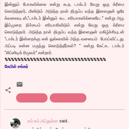
இன்னும் போகவில்லை என்று கூற, டாக்டர் வேறு ஒரு க்ரீமை
கொடுத்தார், மீண்டும் அடுத்த நாள் திரும்ப வந்த இளைஞன் ஒரே
க்வலையுடன்,”டாக்டர் இன்னும் கூட சரியாகவில்லையே..” என்று அழ,
இம்முறை நிச்சயம் சரியாகிவிடும் என்று வேறு ஒரு க்ரீமை
கொடுத்தார். அடுத்த நாள் திரும்ப வந்த இளைஞன் மகிழ்ச்சியுடன்
“டாக்டர் இன்றைக்கு என் லுல்லாவில் அந்த வளையம் போய்விட்டது.
அப்படி என்ன மருந்து கொடுத்தீர்கள்? “ என்று கேட்க.. டாக்டர்
“லிப்ஸிடிக் ரிமூவர்” என்றார்.
%%%%%%%%%%%%%%%%%%%%%%%%%%%%%%%%
கேபிள் சங்கர்
Kothu parotta
கொத்து பரோட்டா
எம்.எம்.அப்துல்லா
said…
C