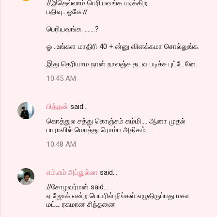
//இதெல்லாம் பெரியவங்க படிக்கிற
பதிவு.. ஓகே.//
பெரியவங்க ........?
ஓ ..உங்கள மாதிரி 40 + ன்னு விளக்கமா சொல்லுங்க.
இது தெரியாம நான் நாலஞ்சு தடவ படிச்சு புட்டேனே.
10:45 AM
பித்தன்
said…
கொத்துல சத்து கொஞ்சம் கம்மி.... ஆனா முதல்
பாராவில் மொத்து ரொம்ப அதிகம்.....
10:48 AM
எம்.எம்.அப்துல்லா
said…
//சோழவர்மன் said...
ஏ ஜோக் என்ற பெயரில் நீங்கள் எழுதிருப்பது மகா
மட்ட ரகமான சிந்தனை.