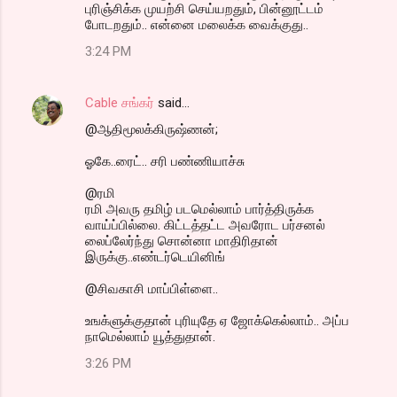
புரிஞ்சிக்க முயற்சி செய்யறதும், பின்னூட்டம்
போடறதும்.. என்னை மலைக்க வைக்குது..
3:24 PM
Cable சங்கர்
said…
@ஆதிமூலக்கிருஷ்ணன்;
ஓகே..ரைட்.. சரி பண்ணியாச்சு
@ரமி
ரமி அவரு தமிழ் படமெல்லாம் பார்த்திருக்க
வாய்ப்பில்லை. கிட்டத்தட்ட அவரோட பர்சனல்
லைப்லேர்ந்து சொன்னா மாதிரிதான்
இருக்கு..எண்டர்டெயினிங்
@சிவகாசி மாப்பிள்ளை..
உஙக்ளுக்குதான் புரியுதே ஏ ஜோக்கெல்லாம்.. அப்ப
நாமெல்லாம் யூத்துதான்.
3:26 PM