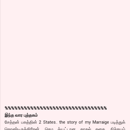
%%%%%%%%%%%%%%%%%%%%%%%%%%%%%%%%
இந்த வார புத்தகம்
சேத்தன் பகத்தின் 2 States.. the story of my Marraige படித்துக்
கொண்டிருக்கிறேன். செம க்யூட்டான காதல் கதை. நிச்சயம்