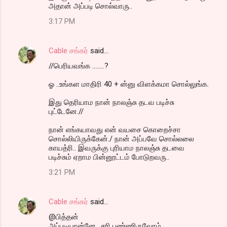
அதான் அப்படி சொல்வாரு..
3:17 PM
Cable சங்கர்
said…
//பெரியவங்க ........?
ஓ ..உங்கள மாதிரி 40 + ன்னு விளக்கமா சொல்லுங்க.
இது தெரியாம நான் நாலஞ்சு தடவ படிச்சு
புட்டேனே.//
நான் எங்கயாவது என் வயசை கொறைச்சா
சொல்லியிருக்கேன்./ நான் அப்பவே சொல்லலை
காயத்ரி.. இவருக்கு புரியாம நாலஞ்சு தடவை
படிச்சும் ஏறாம பின்னூட்டம் போடுறவரு..
3:21 PM
Cable சங்கர்
said…
@பித்தன்
அப்படியான்னே.. சரி பண்ணிருவோம்