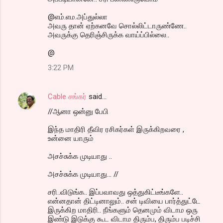
@எம்.எம.அப்துல்லா
அவரு தான் ஏற்கனவே சொல்லிட்டாருண்ணே..
அவருக்கு தெரிஞ்சிருக்க வாய்ப்பில்லை..
@
3:22 PM
Cable சங்கர்
said…
//ஆனா ஒன்னு பேபி
இந்த மாதிரி தீவிர ரசிகர்கள் இருக்கிறவரை ,
உன்னை யாரும்
அசச்சுக்க முடியாது ..
அசச்சுக்க முடியாது... //
சரி..விடுங்க.. இப்பவாவது ஒத்துகிட்டீங்களே..
என்னதான் திட்டினாலும்.. சன் டிவியை பார்த்துட்டே
இருக்கிற மாதிரி.. நீங்களும் தெனமும் விடாம ஒரு
இண்டு இடுக்கு கூட விடாம திரும்ப, திரும்ப படிச்சி