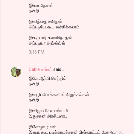
@கலாநேசன்
நன்றி
@விந்தைமனிதன்
அப்படியே கூட வச்சிக்கலாம்
@சுகுமார் சுவாமிநாதன்
அப்படியா.அவ்வ்வ்வ்
3:16 PM
Cable சங்கர்
said…
@கே.ஆர்.பி.செந்தில்
நன்றி
@வழிப்போக்கனின் கிறுக்கல்கள்
நன்றி
@விஜய கோபால்சாமி
இதுதான் அரசியலா..
@சோழவர்மன்
இவரு கூட படிக்காமத்தான் பின்னூட்டம் போடுவாரு..