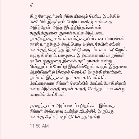
//
திரு.சோழவர்மன் நீங்க மிகவும் பெரிய இடத்தில்
பணியில் இருக்கும் பெரிய மனிதர் என்பதை
அறிந்தேன். அந்த இடத்திற்கும்,உங்கள்
தகுதிக்குமான குறைந்தபட்ச அடிப்படை
நாகரீகத்தை உங்கள் வார்த்தையில் கடைபிடியுங்கள்.
நான் யாருக்கும் அடிப்பொடி அல்ல. கேபிள் சங்கர்
எனக்குத் தெரிந்து இரண்டு வருடங்களாக ‘ஏ’ ஜோக்
எழுதுகின்றார். பழையை இடுகைகளைப் பாருங்கள்...
நானே ஒருமுறை இதைத் தவிருங்கள் என்று
பின்னூட்டம் போட்டு இருகின்றேன்.பலரும் இத்தனை
ஆண்டுகளில் இதைச் சொல்லி இருக்கின்றார்கள்.
நாங்கள் இத்தனை நாட்களாக சொல்லிக்
கேட்காதவரா நீங்கள் சொல்லிக் கேட்கப்போகின்றார்
என்ற அர்த்தத்தில்தான் காந்தி செத்துட்டாரா என்று
பகடியில் கேட்டேன்.
குறைந்தபட்ச அடிப்படைப் புரிதல்கூட இல்லாத
நீங்கள் அவ்வளவு உயர்ந்த இடத்தில் இருப்பது
எனக்கு ஆச்சர்யமூட்டுகின்றது! நன்றி.
11:58 AM