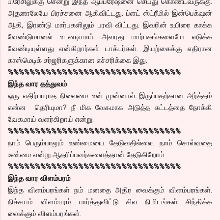
பிரேசிலுக்கு சென்று இந்த ஆப்பரேஷனை செய்து கொண்டவருக்கு.
அதனாலேயே பிரச்சனை ஆகிவிட்டது. ப்ளட் ஸ்ட்ரீமில் இன்பெக்‌ஷன்
ஆகி, இரண்டு மார்பகளிலும் பரவி விட்டது. இவரின் உயிரை காக்க
வேண்டுமானல் உடனடியாய் அவரது மார்பகங்களையே எடுக்க
வேண்டியுள்ளது என்கிறார்கள் டாக்டர்கள். இயற்கைக்கு எதிரான
காஸ்மெடிக் சர்ஜரிகளுக்கான எச்சரிக்கை இது.
%%%%%%%%%%%%%%%%%%%%%%%%%%%%%%%%
இந்த வார தத்துவம்
ஒரு எதிர்பாராத நிலைமை உன் முன்னால் இருப்பதற்கான அர்த்தம்
என்ன தெரியுமா? நீ மிக வேகமாக அடுத்த கட்டத்தை நோக்கி
வேகமாய் வளர்கிறாய் என்று.
%%%%%%%%%%%%%%%%%%%%%%%%%%%%%%%%
நாம் பெரும்பாலும் உண்மையை தேடுவதில்லை. நாம் சொல்வதை
உண்மை என்று ஆதரிப்பவர்களைத்தான் தேடுகிறோம்
%%%%%%%%%%%%%%%%%%%%%%%%%%%%%%%%
இந்த வார விளம்பரம்
இந்த விளம்பரங்கள் நம் மனதை அதிர வைக்கும் விளம்பரங்கள்.
நிச்சயம் விளம்பரம் பார்த்துவிட்டு சில நிமிடங்கள் சிந்திக்க
வைக்கும் விளம்பரங்கள்.