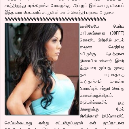
காத்திருந்து படிக்கிறாங்க போலருக்கு. அப்புறம் இன்னொரு விஷயம்
இந்த வார விகடனில் சாருவின் மனம் கொத்தி பறவை அருமை.
%%%%%%%%%%%%%%%%%%%%%%%%%%%%%%%%
உலகிலேயே பெரிய
மார்பகங்களை (38FFF)
கொண்ட பிரேசில் மாடல்
ஷைலா ஹெர்ஷே
உயிருக்கு ஆபத்தான
நிலையில் உள்ளார். இவர்
இதுவரை முப்பது முறை
தன் மார்பகத்தை
பெரிதாக்கிக் கொள்ள
பிளாஸ்டிக் சர்ஜரி செய்து
கொண்டிருக்கிறார்.
அமெரிக்காவில் ஒரு
கேலனுக்கு மேல்
சிலிக்கான் இம்ப்ளாண்ட்
செய்யக்கூடாது என்று சட்டமிருப்பதால் தன் தாய்நாடான