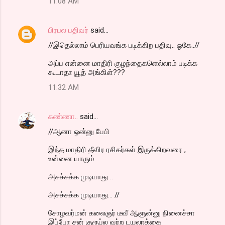
11:08 AM
பிரபல பதிவர்
said…
//இதெல்லாம் பெரியவங்க படிக்கிற பதிவு.. ஓகே..//
அப்ப என்னை மாதிரி குழந்தைகளெல்லாம் படிக்க
கூடாதா யூத் அங்கிள்???
11:32 AM
கண்ணா..
said…
//ஆனா ஒன்னு பேபி
இந்த மாதிரி தீவிர ரசிகர்கள் இருக்கிறவரை ,
உன்னை யாரும்
அசச்சுக்க முடியாது ..
அசச்சுக்க முடியாது... //
சோழவர்மன் கலைஞர் டீவீ ஆளுன்னு நினைச்சா
இப்போ சன் குரூப்ல வர்ற டயலாக்கை