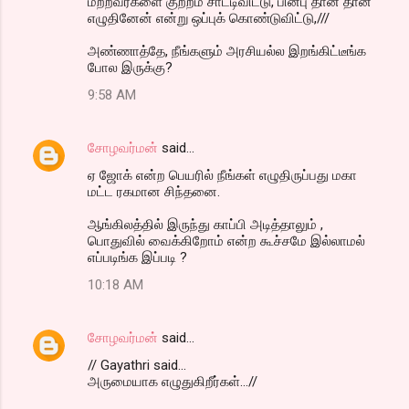
மற்றவர்களை குற்றம் சாட்டிவிட்டு, பின்பு தான் தான்
எழுதினேன் என்று ஒப்புக் கொண்டுவிட்டு,///
அண்ணாத்தே, நீங்களும் அரசியல்ல இறங்கிட்டீங்க
போல இருக்கு?
9:58 AM
சோழவர்மன்
said…
ஏ ஜோக் என்ற பெயரில் நீங்கள் எழுதிருப்பது மகா
மட்ட ரகமான சிந்தனை.
ஆங்கிலத்தில் இருந்து காப்பி அடித்தாலும் ,
பொதுவில் வைக்கிறோம் என்ற கூச்சமே இல்லாமல்
எப்படிங்க இப்படி ?
10:18 AM
சோழவர்மன்
said…
// Gayathri said...
அருமையாக எழுதுகிறீர்கள்...//