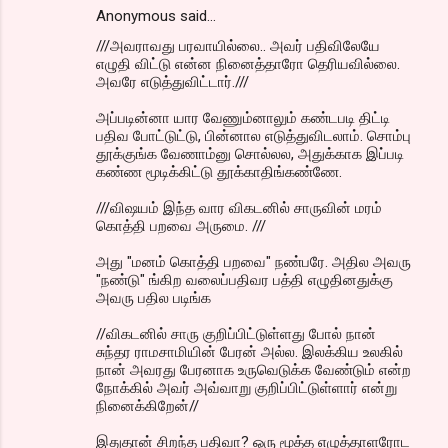
Anonymous said…
///அவராவது பரவாயில்லை.. அவர் பதிவிலேயே
எழுதி விட்டு என்ன நினைத்தாரோ தெரியவில்லை.
அவரே எடுத்துவிட்டார்.///
அப்படின்னா யார வேணும்னாலும் கண்டபடி திட்டி
பதிவ போட்டுட்டு, பின்னால எடுத்துவிடலாம். சொம்பு
தூக்குங்க வேணாம்னு சொல்லல, அதுக்காக இப்படி
கண்ண மூடிக்கிட்டு தூக்காதிங்கண்ணே.
///விஷயம் இந்த வார விகடனில் சாருவின் மரம்
கொத்தி பறவை அருமை. ///
அது "மனம் கொத்தி பறவை" நண்பரே. அதில அவரு
"நண்டு" ங்கிற வலைப்பதிவர பத்தி எழுதினதுக்கு
அவரு பதில படிங்க
//விகடனில் சாரு குறிப்பிட்டுள்ளது போல் நான்
சுந்தர ராமசாமியின் பேரன் அல்ல. இலக்கிய உலகில்
நான் அவரது பேரனாக உருவெடுக்க வேண்டும் என்ற
நோக்கில் அவர் அவ்வாறு குறிப்பிட்டுள்ளார் என்று
நினைக்கிறேன்//
இதுதான் சிறந்த பதிவா? ஒரு மூத்த எழுத்தாளரோட