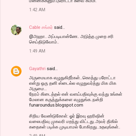
மன்னிக்கனும்.புரோட்டா சுவை கம்மி.
o
1:42 AM
m
m
Cable சங்கர்
said…
e
@அஹா.. அப்படியான்ணே.. அடுத்த முறை சரி
n
செய்திடுவோம்..
t
1:49 AM
s
Gayathri
said…
அருமையாக எழுதுகிறீர்கள்...கொத்து பரோட்டா
என்று ஒரு தனி ஸ்டைல்ல எழுதுவர்த்து மிக மிக
அருமை...
நேரம் கிடைத்தல் என் வளய்பதிவுக்கு வந்து உங்கள்
மேலான கருத்துக்களை எழுதுங்க..நன்றி
funaroundus.blogspot.com
சிறிய வேண்டுகோள்: ஓர் இரவு ஹரிஷின்
வலைபதிவு முகவரி மறந்து விட்டது..அவர் திகில்
கதைகள் படிக்க முடியாமல் போகிறது...உதவுங்கள்..
2:49 AM