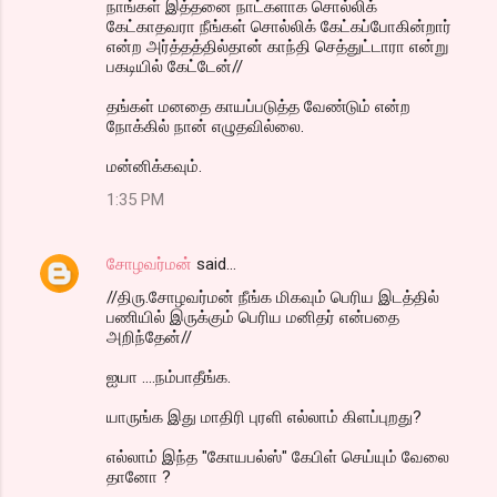
நாங்கள் இத்தனை நாட்களாக சொல்லிக்
கேட்காதவரா நீங்கள் சொல்லிக் கேட்கப்போகின்றார்
என்ற அர்த்தத்தில்தான் காந்தி செத்துட்டாரா என்று
பகடியில் கேட்டேன்//
தங்கள் மனதை காயப்படுத்த வேண்டும் என்ற
நோக்கில் நான் எழுதவில்லை.
மன்னிக்கவும்.
1:35 PM
சோழவர்மன்
said…
//திரு.சோழவர்மன் நீங்க மிகவும் பெரிய இடத்தில்
பணியில் இருக்கும் பெரிய மனிதர் என்பதை
அறிந்தேன்//
ஐயா ....நம்பாதீங்க.
யாருங்க இது மாதிரி புரளி எல்லாம் கிளப்புறது?
எல்லாம் இந்த "கோயபல்ஸ்" கேபிள் செய்யும் வேலை
தானோ ?