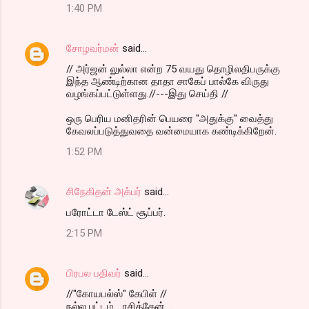
1:40 PM
சோழவர்மன்
said…
// அர்ஜன் லுல்லா என்ற 75 வயது தொழிலதிபருக்கு
இந்த ஆண்டிற்கான தாதா சாகேப் பால்கே விருது
வழங்கப்பட்டுள்ளது.//---இது செய்தி //
ஒரு பெரிய மனிதரின் பெயரை "அதுக்கு" வைத்து
கேவலப்படுத்துவதை வன்மையாக கண்டிக்கிறேன்.
1:52 PM
சிநேகிதன் அக்பர்
said…
பரோட்டா டேஸ்ட் சூப்பர்.
2:15 PM
பிரபல பதிவர்
said…
//"கோயபல்ஸ்" கேபிள் //
நல்ல பட்டம்... ரசித்தேன்....