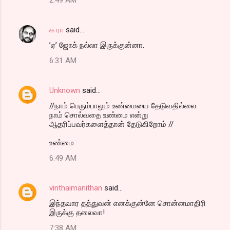
க ரா
said…
’ஏ’ ஜோக் நல்லா இருக்குன்னா.
6:31 AM
Unknown
said…
//நாம் பெரும்பாலும் உண்மையை தேடுவதில்லை.
நாம் சொல்வதை உண்மை என்று
ஆதரிப்பவர்களைத்தான் தேடுகிறோம் //
உண்மை.
6:49 AM
vinthaimanithan
said…
இந்தவார தத்துவன் எனக்குன்னே சொன்னமாதிரி
இருக்கு தலைவா!
7:38 AM