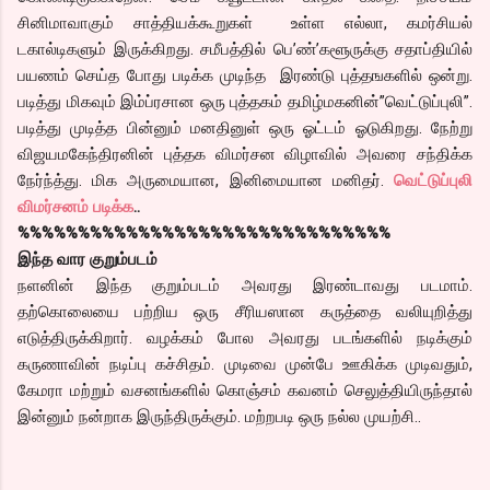
சினிமாவாகும் சாத்தியக்கூறுகள் உள்ள எல்லா, கமர்சியல்
டகால்டிகளும் இருக்கிறது. சமீபத்தில் பெ’ண்’களூருக்கு சதாப்தியில்
பயணம் செய்த போது படிக்க முடிந்த இரண்டு புத்தஙகளில் ஒன்று.
படித்து மிகவும் இம்ப்ரசான ஒரு புத்தகம் தமிழ்மகனின்”வெட்டுப்புலி”.
படித்து முடித்த பின்னும் மனதினுள் ஒரு ஓட்டம் ஓடுகிறது. நேற்று
விஜயமகேந்திரனின் புத்தக விமர்சன விழாவில் அவரை சந்திக்க
நேர்ந்த்து. மிக அருமையான, இனிமையான மனிதர்.
வெட்டுப்புலி
விமர்சனம் படிக்க
..
%%%%%%%%%%%%%%%%%%%%%%%%%%%%%%%
இந்த வார குறும்படம்
நளனின் இந்த குறும்படம் அவரது இரண்டாவது படமாம்.
தற்கொலையை பற்றிய ஒரு சீரியஸான கருத்தை வலியுறித்து
எடுத்திருக்கிறார். வழக்கம் போல அவரது படங்களில் நடிக்கும்
கருணாவின் நடிப்பு கச்சிதம். முடிவை முன்பே ஊகிக்க முடிவதும்,
கேமரா மற்றும் வசனங்களில் கொஞ்சம் கவனம் செலுத்தியிருந்தால்
இன்னும் நன்றாக இருந்திருக்கும். மற்றபடி ஒரு நல்ல முயற்சி..