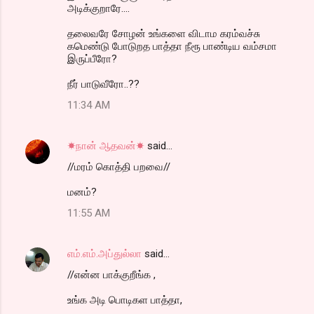
அடிக்குறாரே....
தலைவரே சோழன் உங்களை விடாம கரம்வச்சு
கமெண்டு போடுறத பாத்தா நீரூ பாண்டிய வம்சமா
இருப்பீரோ?
நீர் பாடுவீரோ..??
11:34 AM
☀நான் ஆதவன்☀
said…
//மரம் கொத்தி பறவை//
மனம்?
11:55 AM
எம்.எம்.அப்துல்லா
said…
//என்ன பாக்குறீங்க ,
உங்க அடி பொடிகள பாத்தா,