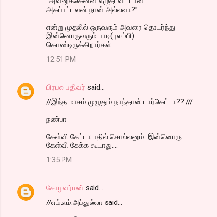
"அவனுக்கென்ன எழுதி விட்டான்
அகப்பட்டவன் நான் அல்லவா?”
என்று முதலில் ஒருவரும் அவரை தொடர்ந்து
இன்னொருவரும் பாடி(புலம்பி)
கொண்டிருக்கிறார்கள்.
12:51 PM
பிரபல பதிவர்
said…
//இந்த மாசம் முழுதும் நாந்தான் டார்கெட்டா?? ///
நண்பா
கேள்வி கேட்டா பதில் சொல்லனும். இன்னொரு
கேள்வி கேக்க கூடாது....
1:35 PM
சோழவர்மன்
said…
//எம்.எம்.அப்துல்லா said...