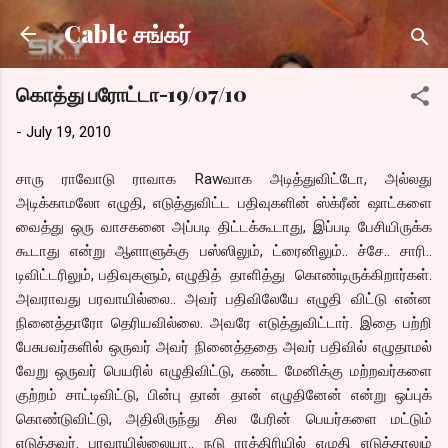
Skip to main content
Cable சங்கர்
கொத்து பரோட்டா-19/07/10
-
July 19, 2010
சாரு ராவோடு ராவாக Rawவாக அடித்துவிட்டோ, அல்லது
அடிக்காமலோ எழுதி, எடுத்துவிட்ட பதிவுகளின் ஸ்க்ரீன் ஷாட்களை
வைத்து ஒரு வாசகனை அப்படி திட்டக்கூடாது, இப்படி பேசியிருக்க
கூடாது என்று ஆளாளுக்கு பஸ்ஸிலும், ட்ரைனிலும்.. ச்சே.. சாரி..
டிவிட்டரிலும், பதிவுகளும், எழுதித் தாளித்து கொண்டிருக்கிறார்கள்.
அவராவது பரவாயில்லை.. அவர் பதிவிலேயே எழுதி விட்டு என்ன
நினைத்தாரோ தெரியவில்லை. அவரே எடுத்துவிட்டார். இதை பற்றி
பேசுபவர்களில் ஒருவர் அவர் நினைத்ததை அவர் பதிவில் எழுதாமல்
வேறு ஒருவர் பெயரில் எழுதிவிட்டு, கண்ட மேனிக்கு மற்றவர்களை
குற்றம் சாட்டிவிட்டு, பின்பு தான் தான் எழுதினேன் என்று ஒப்புக்
கொண்டுவிட்டு, அதிலிருந்து சில பேரின் பெயர்களை மட்டும்
எடுத்தவர். பரவாயில்லையா.. நடு ராத்திரியில் எழுதி எடுத்தாலும்