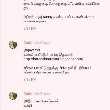
உலக லெவலுக்கு போனதுக்கு ட்ரீட் எதிர்பார்க்கிறேன்
தல‌...
அப்றம் bajaj sunny வண்டிய எப்படி கண்டிக்காம
உட்டீங்க வர்மன்...
2:31 PM
Cable சங்கர்
said…
@gayathri
நண்பர் ஹரிஷின் பதிவு இதுதான்
http://hareeshnarayan.blogspot.com/
உங்கள் பாராட்டுதலுக்கு மிக்க நன்றி.. நிச்சயம்
உங்கள் பதிவுகளை படிக்கிறேன்.
3:15 PM
Cable சங்கர்
said…
@இராமசாமி கண்ணன்
நன்றி