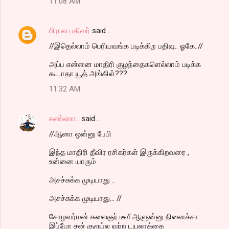
11:08 AM
பிரபல பதிவர்
said…
//இதெல்லாம் பெரியவங்க படிக்கிற பதிவு.. ஓகே..//
அப்ப என்னை மாதிரி குழந்தைகளெல்லாம் படிக்க
கூடாதா யூத் அங்கிள்???
11:32 AM
கண்ணா..
said…
//ஆனா ஒன்னு பேபி
இந்த மாதிரி தீவிர ரசிகர்கள் இருக்கிறவரை ,
உன்னை யாரும்
அசச்சுக்க முடியாது ..
அசச்சுக்க முடியாது... //
சோழவர்மன் கலைஞர் டீவீ ஆளுன்னு நினைச்சா
இப்போ சன் குரூப்ல வர்ற டயலாக்கை