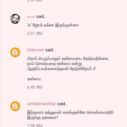
க ரா
said…
’ஏ’ ஜோக் நல்லா இருக்குன்னா.
6:31 AM
Unknown
said…
//நாம் பெரும்பாலும் உண்மையை தேடுவதில்லை.
நாம் சொல்வதை உண்மை என்று
ஆதரிப்பவர்களைத்தான் தேடுகிறோம் //
உண்மை.
6:49 AM
vinthaimanithan
said…
இந்தவார தத்துவன் எனக்குன்னே சொன்னமாதிரி
இருக்கு தலைவா!
7:38 AM