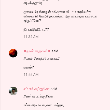
அடிக்குறாரே....
தலைவரே சோழன் உங்களை விடாம கரம்வச்சு
கமெண்டு போடுறத பாத்தா நீரூ பாண்டிய வம்சமா
இருப்பீரோ?
நீர் பாடுவீரோ..??
11:34 AM
☀நான் ஆதவன்☀
said…
//மரம் கொத்தி பறவை//
மனம்?
11:55 AM
எம்.எம்.அப்துல்லா
said…
//என்ன பாக்குறீங்க ,
உங்க அடி பொடிகள பாத்தா,