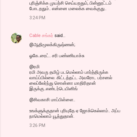
புரிஞ்சிக்க முயற்சி செய்யறதும், பின்னூட்டம்
போடறதும்.. என்னை மலைக்க வைக்குது..
3:24 PM
Cable சங்கர்
said…
@ஆதிமூலக்கிருஷ்ணன்;
ஓகே..ரைட்.. சரி பண்ணியாச்சு
@ரமி
ரமி அவரு தமிழ் படமெல்லாம் பார்த்திருக்க
வாய்ப்பில்லை. கிட்டத்தட்ட அவரோட பர்சனல்
லைப்லேர்ந்து சொன்னா மாதிரிதான்
இருக்கு..எண்டர்டெயினிங்
@சிவகாசி மாப்பிள்ளை..
உஙக்ளுக்குதான் புரியுதே ஏ ஜோக்கெல்லாம்.. அப்ப
நாமெல்லாம் யூத்துதான்.
3:26 PM