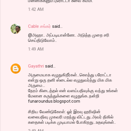
மன்னிக்கனும்.புரோட்டா சுவை கம்மி.
o
1:42 AM
m
m
Cable சங்கர்
said…
e
@அஹா.. அப்படியான்ணே.. அடுத்த முறை சரி
n
செய்திடுவோம்..
t
1:49 AM
s
Gayathri
said…
அருமையாக எழுதுகிறீர்கள்...கொத்து பரோட்டா
என்று ஒரு தனி ஸ்டைல்ல எழுதுவர்த்து மிக மிக
அருமை...
நேரம் கிடைத்தல் என் வளய்பதிவுக்கு வந்து உங்கள்
மேலான கருத்துக்களை எழுதுங்க..நன்றி
funaroundus.blogspot.com
சிறிய வேண்டுகோள்: ஓர் இரவு ஹரிஷின்
வலைபதிவு முகவரி மறந்து விட்டது..அவர் திகில்
கதைகள் படிக்க முடியாமல் போகிறது...உதவுங்கள்..
2:49 AM