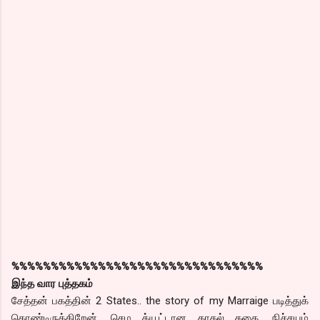
%%%%%%%%%%%%%%%%%%%%%%%%%%%%%%%%
இந்த வார புத்தகம்
சேத்தன் பகத்தின் 2 States.. the story of my Marraige படித்துக்
கொண்டிருக்கிறேன். செம க்யூட்டான காதல் கதை. நிச்சயம்