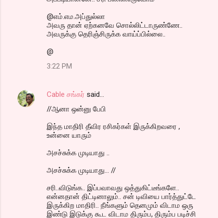
@எம்.எம.அப்துல்லா
அவரு தான் ஏற்கனவே சொல்லிட்டாருண்ணே..
அவருக்கு தெரிஞ்சிருக்க வாய்ப்பில்லை..
@
3:22 PM
Cable சங்கர்
said…
//ஆனா ஒன்னு பேபி
இந்த மாதிரி தீவிர ரசிகர்கள் இருக்கிறவரை ,
உன்னை யாரும்
அசச்சுக்க முடியாது ..
அசச்சுக்க முடியாது... //
சரி..விடுங்க.. இப்பவாவது ஒத்துகிட்டீங்களே..
என்னதான் திட்டினாலும்.. சன் டிவியை பார்த்துட்டே
இருக்கிற மாதிரி.. நீங்களும் தெனமும் விடாம ஒரு
இண்டு இடுக்கு கூட விடாம திரும்ப, திரும்ப படிச்சி