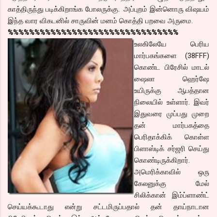
காத்திருந்து படிக்கிறாங்க போலருக்கு. அப்புறம் இன்னொரு விஷயம்
இந்த வார விகடனில் சாருவின் மனம் கொத்தி பறவை அருமை.
%%%%%%%%%%%%%%%%%%%%%%%%%%%%%%%%
உலகிலேயே பெரிய
மார்பகங்களை (38FFF)
கொண்ட பிரேசில் மாடல்
ஷைலா ஹெர்ஷே
உயிருக்கு ஆபத்தான
நிலையில் உள்ளார். இவர்
இதுவரை முப்பது முறை
தன் மார்பகத்தை
பெரிதாக்கிக் கொள்ள
பிளாஸ்டிக் சர்ஜரி செய்து
கொண்டிருக்கிறார்.
அமெரிக்காவில் ஒரு
கேலனுக்கு மேல்
சிலிக்கான் இம்ப்ளாண்ட்
செய்யக்கூடாது என்று சட்டமிருப்பதால் தன் தாய்நாடான