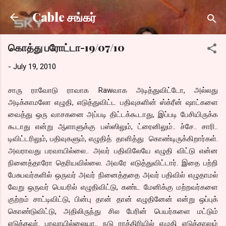
Skip to main content
Cable சங்கர்
கொத்து பரோட்டா-19/07/10
-
July 19, 2010
சாரு ராவோடு ராவாக Rawவாக அடித்துவிட்டோ, அல்லது
அடிக்காமலோ எழுதி, எடுத்துவிட்ட பதிவுகளின் ஸ்க்ரீன் ஷாட்களை
வைத்து ஒரு வாசகனை அப்படி திட்டக்கூடாது, இப்படி பேசியிருக்க
கூடாது என்று ஆளாளுக்கு பஸ்ஸிலும், ட்ரைனிலும்.. ச்சே.. சாரி..
டிவிட்டரிலும், பதிவுகளும், எழுதித் தாளித்து கொண்டிருக்கிறார்கள்.
அவராவது பரவாயில்லை.. அவர் பதிவிலேயே எழுதி விட்டு என்ன
நினைத்தாரோ தெரியவில்லை. அவரே எடுத்துவிட்டார். இதை பற்றி
பேசுபவர்களில் ஒருவர் அவர் நினைத்ததை அவர் பதிவில் எழுதாமல்
வேறு ஒருவர் பெயரில் எழுதிவிட்டு, கண்ட மேனிக்கு மற்றவர்களை
குற்றம் சாட்டிவிட்டு, பின்பு தான் தான் எழுதினேன் என்று ஒப்புக்
கொண்டுவிட்டு, அதிலிருந்து சில பேரின் பெயர்களை மட்டும்
எடுத்தவர். பரவாயில்லையா.. நடு ராத்திரியில் எழுதி எடுத்தாலும்