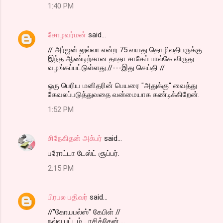
1:40 PM
சோழவர்மன்
said…
// அர்ஜன் லுல்லா என்ற 75 வயது தொழிலதிபருக்கு
இந்த ஆண்டிற்கான தாதா சாகேப் பால்கே விருது
வழங்கப்பட்டுள்ளது.//---இது செய்தி //
ஒரு பெரிய மனிதரின் பெயரை "அதுக்கு" வைத்து
கேவலப்படுத்துவதை வன்மையாக கண்டிக்கிறேன்.
1:52 PM
சிநேகிதன் அக்பர்
said…
பரோட்டா டேஸ்ட் சூப்பர்.
2:15 PM
பிரபல பதிவர்
said…
//"கோயபல்ஸ்" கேபிள் //
நல்ல பட்டம்... ரசித்தேன்....