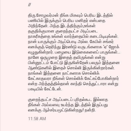
//
திரு.சோழவர்மன் நீங்க மிகவும் பெரிய இடத்தில்
பணியில் இருக்கும் பெரிய மனிதர் என்பதை
அறிந்தேன். அந்த இடத்திற்கும்,உங்கள்
தகுதிக்குமான குறைந்தபட்ச அடிப்படை
நாகரீகத்தை உங்கள் வார்த்தையில் கடைபிடியுங்கள்.
நான் யாருக்கும் அடிப்பொடி அல்ல. கேபிள் சங்கர்
எனக்குத் தெரிந்து இரண்டு வருடங்களாக ‘ஏ’ ஜோக்
எழுதுகின்றார். பழையை இடுகைகளைப் பாருங்கள்...
நானே ஒருமுறை இதைத் தவிருங்கள் என்று
பின்னூட்டம் போட்டு இருகின்றேன்.பலரும் இத்தனை
ஆண்டுகளில் இதைச் சொல்லி இருக்கின்றார்கள்.
நாங்கள் இத்தனை நாட்களாக சொல்லிக்
கேட்காதவரா நீங்கள் சொல்லிக் கேட்கப்போகின்றார்
என்ற அர்த்தத்தில்தான் காந்தி செத்துட்டாரா என்று
பகடியில் கேட்டேன்.
குறைந்தபட்ச அடிப்படைப் புரிதல்கூட இல்லாத
நீங்கள் அவ்வளவு உயர்ந்த இடத்தில் இருப்பது
எனக்கு ஆச்சர்யமூட்டுகின்றது! நன்றி.
11:58 AM