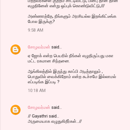
மற்றவர்களை குற்றம் சாட்டிவிட்டு, பின்பு தான் தான்
எழுதினேன் என்று ஒப்புக் கொண்டுவிட்டு,///
அண்ணாத்தே, நீங்களும் அரசியல்ல இறங்கிட்டீங்க
போல இருக்கு?
9:58 AM
சோழவர்மன்
said…
ஏ ஜோக் என்ற பெயரில் நீங்கள் எழுதிருப்பது மகா
மட்ட ரகமான சிந்தனை.
ஆங்கிலத்தில் இருந்து காப்பி அடித்தாலும் ,
பொதுவில் வைக்கிறோம் என்ற கூச்சமே இல்லாமல்
எப்படிங்க இப்படி ?
10:18 AM
சோழவர்மன்
said…
// Gayathri said...
அருமையாக எழுதுகிறீர்கள்...//