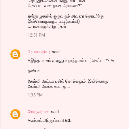
"அவனுக்கென்ன எழுதி விட்டான்
அகப்பட்டவன் நான் அல்லவா?”
என்று முதலில் ஒருவரும் அவரை தொடர்ந்து
இன்னொருவரும் பாடி(புலம்பி)
கொண்டிருக்கிறார்கள்.
12:51 PM
பிரபல பதிவர்
said…
//இந்த மாசம் முழுதும் நாந்தான் டார்கெட்டா?? ///
நண்பா
கேள்வி கேட்டா பதில் சொல்லனும். இன்னொரு
கேள்வி கேக்க கூடாது....
1:35 PM
சோழவர்மன்
said…
//எம்.எம்.அப்துல்லா said...