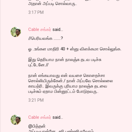
அதான் அப்படி சொல்வாரு..
3:17 PM
Cable சங்கர்
said…
//பெரியவங்க ........?
ஓ ..உங்கள மாதிரி 40 + ன்னு விளக்கமா சொல்லுங்க.
இது தெரியாம நான் நாலஞ்சு தடவ படிச்சு
புட்டேனே.//
நான் எங்கயாவது என் வயசை கொறைச்சா
சொல்லியிருக்கேன்./ நான் அப்பவே சொல்லலை
காயத்ரி.. இவருக்கு புரியாம நாலஞ்சு தடவை
படிச்சும் ஏறாம பின்னூட்டம் போடுறவரு..
3:21 PM
Cable சங்கர்
said…
@பித்தன்
அப்படியான்னே.. சரி பண்ணிருவோம்