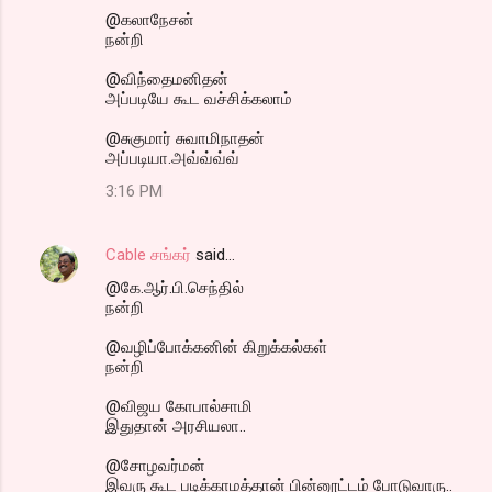
@கலாநேசன்
நன்றி
@விந்தைமனிதன்
அப்படியே கூட வச்சிக்கலாம்
@சுகுமார் சுவாமிநாதன்
அப்படியா.அவ்வ்வ்வ்
3:16 PM
Cable சங்கர்
said…
@கே.ஆர்.பி.செந்தில்
நன்றி
@வழிப்போக்கனின் கிறுக்கல்கள்
நன்றி
@விஜய கோபால்சாமி
இதுதான் அரசியலா..
@சோழவர்மன்
இவரு கூட படிக்காமத்தான் பின்னூட்டம் போடுவாரு..