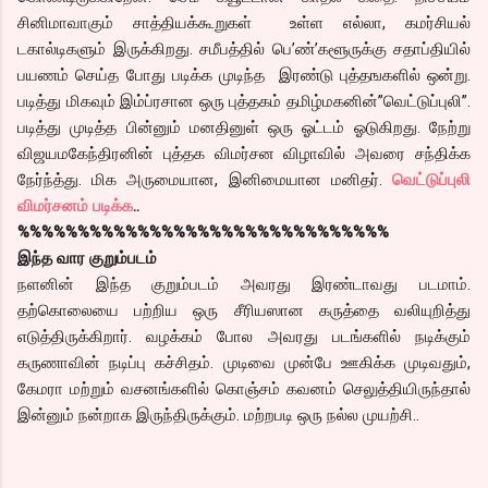
சினிமாவாகும் சாத்தியக்கூறுகள் உள்ள எல்லா, கமர்சியல்
டகால்டிகளும் இருக்கிறது. சமீபத்தில் பெ’ண்’களூருக்கு சதாப்தியில்
பயணம் செய்த போது படிக்க முடிந்த இரண்டு புத்தஙகளில் ஒன்று.
படித்து மிகவும் இம்ப்ரசான ஒரு புத்தகம் தமிழ்மகனின்”வெட்டுப்புலி”.
படித்து முடித்த பின்னும் மனதினுள் ஒரு ஓட்டம் ஓடுகிறது. நேற்று
விஜயமகேந்திரனின் புத்தக விமர்சன விழாவில் அவரை சந்திக்க
நேர்ந்த்து. மிக அருமையான, இனிமையான மனிதர்.
வெட்டுப்புலி
விமர்சனம் படிக்க
..
%%%%%%%%%%%%%%%%%%%%%%%%%%%%%%%
இந்த வார குறும்படம்
நளனின் இந்த குறும்படம் அவரது இரண்டாவது படமாம்.
தற்கொலையை பற்றிய ஒரு சீரியஸான கருத்தை வலியுறித்து
எடுத்திருக்கிறார். வழக்கம் போல அவரது படங்களில் நடிக்கும்
கருணாவின் நடிப்பு கச்சிதம். முடிவை முன்பே ஊகிக்க முடிவதும்,
கேமரா மற்றும் வசனங்களில் கொஞ்சம் கவனம் செலுத்தியிருந்தால்
இன்னும் நன்றாக இருந்திருக்கும். மற்றபடி ஒரு நல்ல முயற்சி..