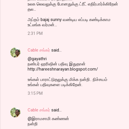
உலக லெவலுக்கு போனதுக்கு ட்ரீட் எதிர்பார்க்கிறேன்
தல‌...
அப்றம் bajaj sunny வண்டிய எப்படி கண்டிக்காம
உட்டீங்க வர்மன்...
2:31 PM
Cable சங்கர்
said…
@gayathri
நண்பர் ஹரிஷின் பதிவு இதுதான்
http://hareeshnarayan.blogspot.com/
உங்கள் பாராட்டுதலுக்கு மிக்க நன்றி.. நிச்சயம்
உங்கள் பதிவுகளை படிக்கிறேன்.
3:15 PM
Cable சங்கர்
said…
@இராமசாமி கண்ணன்
நன்றி