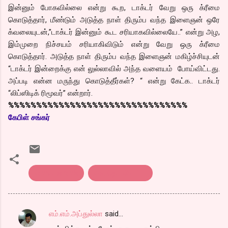
இன்னும் போகவில்லை என்று கூற, டாக்டர் வேறு ஒரு க்ரீமை
கொடுத்தார், மீண்டும் அடுத்த நாள் திரும்ப வந்த இளைஞன் ஒரே
க்வலையுடன்,”டாக்டர் இன்னும் கூட சரியாகவில்லையே..” என்று அழ,
இம்முறை நிச்சயம் சரியாகிவிடும் என்று வேறு ஒரு க்ரீமை
கொடுத்தார். அடுத்த நாள் திரும்ப வந்த இளைஞன் மகிழ்ச்சியுடன்
“டாக்டர் இன்றைக்கு என் லுல்லாவில் அந்த வளையம் போய்விட்டது.
அப்படி என்ன மருந்து கொடுத்தீர்கள்? “ என்று கேட்க.. டாக்டர்
“லிப்ஸிடிக் ரிமூவர்” என்றார்.
%%%%%%%%%%%%%%%%%%%%%%%%%%%%%%%%
கேபிள் சங்கர்
Kothu parotta
கொத்து பரோட்டா
எம்.எம்.அப்துல்லா
said…
C