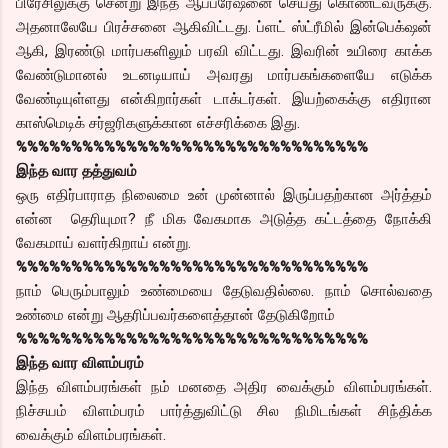
பிரேசிலுக்கு சென்று இந்த ஆப்பரேஷனை செய்து கொண்டவருக்கு.
அதனாலேயே பிரச்சனை ஆகிவிட்டது. ப்ளட் ஸ்ட்ரீமில் இன்பெக்‌ஷன்
ஆகி, இரண்டு மார்பகளிலும் பரவி விட்டது. இவரின் உயிரை காக்க
வேண்டுமானல் உடனடியாய் அவரது மார்பகங்களையே எடுக்க
வேண்டியுள்ளது என்கிறார்கள் டாக்டர்கள். இயற்கைக்கு எதிரான
காஸ்மெடிக் சர்ஜரிகளுக்கான எச்சரிக்கை இது.
%%%%%%%%%%%%%%%%%%%%%%%%%%%%%%%%
இந்த வார தத்துவம்
ஒரு எதிர்பாராத நிலைமை உன் முன்னால் இருப்பதற்கான அர்த்தம்
என்ன தெரியுமா? நீ மிக வேகமாக அடுத்த கட்டத்தை நோக்கி
வேகமாய் வளர்கிறாய் என்று.
%%%%%%%%%%%%%%%%%%%%%%%%%%%%%%%%
நாம் பெரும்பாலும் உண்மையை தேடுவதில்லை. நாம் சொல்வதை
உண்மை என்று ஆதரிப்பவர்களைத்தான் தேடுகிறோம்
%%%%%%%%%%%%%%%%%%%%%%%%%%%%%%%%
இந்த வார விளம்பரம்
இந்த விளம்பரங்கள் நம் மனதை அதிர வைக்கும் விளம்பரங்கள்.
நிச்சயம் விளம்பரம் பார்த்துவிட்டு சில நிமிடங்கள் சிந்திக்க
வைக்கும் விளம்பரங்கள்.