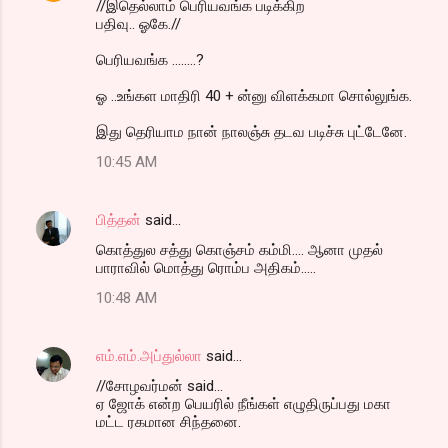
//இதெல்லாம் பெரியவங்க படிக்கிற
பதிவு.. ஓகே.//
பெரியவங்க ........?
ஓ ..உங்கள மாதிரி 40 + ன்னு விளக்கமா சொல்லுங்க.
இது தெரியாம நான் நாலஞ்சு தடவ படிச்சு புட்டேனே.
10:45 AM
பித்தன்
said…
கொத்துல சத்து கொஞ்சம் கம்மி.... ஆனா முதல்
பாராவில் மொத்து ரொம்ப அதிகம்.....
10:48 AM
எம்.எம்.அப்துல்லா
said…
//சோழவர்மன் said...
ஏ ஜோக் என்ற பெயரில் நீங்கள் எழுதிருப்பது மகா
மட்ட ரகமான சிந்தனை.