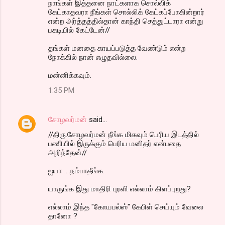
நாங்கள் இத்தனை நாட்களாக சொல்லிக்
கேட்காதவரா நீங்கள் சொல்லிக் கேட்கப்போகின்றார்
என்ற அர்த்தத்தில்தான் காந்தி செத்துட்டாரா என்று
பகடியில் கேட்டேன்//
தங்கள் மனதை காயப்படுத்த வேண்டும் என்ற
நோக்கில் நான் எழுதவில்லை.
மன்னிக்கவும்.
1:35 PM
சோழவர்மன்
said…
//திரு.சோழவர்மன் நீங்க மிகவும் பெரிய இடத்தில்
பணியில் இருக்கும் பெரிய மனிதர் என்பதை
அறிந்தேன்//
ஐயா ....நம்பாதீங்க.
யாருங்க இது மாதிரி புரளி எல்லாம் கிளப்புறது?
எல்லாம் இந்த "கோயபல்ஸ்" கேபிள் செய்யும் வேலை
தானோ ?