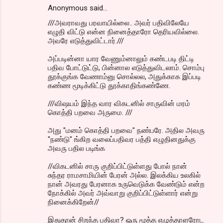
Anonymous said…
///அவராவது பரவாயில்லை.. அவர் பதிவிலேயே
எழுதி விட்டு என்ன நினைத்தாரோ தெரியவில்லை.
அவரே எடுத்துவிட்டார்.///
அப்படின்னா யார வேணும்னாலும் கண்டபடி திட்டி
பதிவ போட்டுட்டு, பின்னால எடுத்துவிடலாம். சொம்பு
தூக்குங்க வேணாம்னு சொல்லல, அதுக்காக இப்படி
கண்ண மூடிக்கிட்டு தூக்காதிங்கண்ணே.
///விஷயம் இந்த வார விகடனில் சாருவின் மரம்
கொத்தி பறவை அருமை. ///
அது "மனம் கொத்தி பறவை" நண்பரே. அதில அவரு
"நண்டு" ங்கிற வலைப்பதிவர பத்தி எழுதினதுக்கு
அவரு பதில படிங்க
//விகடனில் சாரு குறிப்பிட்டுள்ளது போல் நான்
சுந்தர ராமசாமியின் பேரன் அல்ல. இலக்கிய உலகில்
நான் அவரது பேரனாக உருவெடுக்க வேண்டும் என்ற
நோக்கில் அவர் அவ்வாறு குறிப்பிட்டுள்ளார் என்று
நினைக்கிறேன்//
இதுதான் சிறந்த பதிவா? ஒரு மூத்த எழுத்தாளரோட