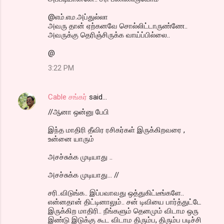
@எம்.எம.அப்துல்லா
அவரு தான் ஏற்கனவே சொல்லிட்டாருண்ணே..
அவருக்கு தெரிஞ்சிருக்க வாய்ப்பில்லை..
@
3:22 PM
Cable சங்கர்
said…
//ஆனா ஒன்னு பேபி
இந்த மாதிரி தீவிர ரசிகர்கள் இருக்கிறவரை ,
உன்னை யாரும்
அசச்சுக்க முடியாது ..
அசச்சுக்க முடியாது... //
சரி..விடுங்க.. இப்பவாவது ஒத்துகிட்டீங்களே..
என்னதான் திட்டினாலும்.. சன் டிவியை பார்த்துட்டே
இருக்கிற மாதிரி.. நீங்களும் தெனமும் விடாம ஒரு
இண்டு இடுக்கு கூட விடாம திரும்ப, திரும்ப படிச்சி