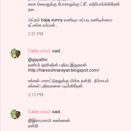
உலக லெவலுக்கு போனதுக்கு ட்ரீட் எதிர்பார்க்கிறேன்
தல‌...
அப்றம் bajaj sunny வண்டிய எப்படி கண்டிக்காம
உட்டீங்க வர்மன்...
2:31 PM
Cable சங்கர்
said…
@gayathri
நண்பர் ஹரிஷின் பதிவு இதுதான்
http://hareeshnarayan.blogspot.com/
உங்கள் பாராட்டுதலுக்கு மிக்க நன்றி.. நிச்சயம்
உங்கள் பதிவுகளை படிக்கிறேன்.
3:15 PM
Cable சங்கர்
said…
@இராமசாமி கண்ணன்
நன்றி