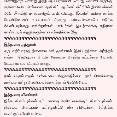
பிரேசிலுக்கு சென்று இந்த ஆப்பரேஷனை செய்து கொண்டவருக்கு.
அதனாலேயே பிரச்சனை ஆகிவிட்டது. ப்ளட் ஸ்ட்ரீமில் இன்பெக்‌ஷன்
ஆகி, இரண்டு மார்பகளிலும் பரவி விட்டது. இவரின் உயிரை காக்க
வேண்டுமானல் உடனடியாய் அவரது மார்பகங்களையே எடுக்க
வேண்டியுள்ளது என்கிறார்கள் டாக்டர்கள். இயற்கைக்கு எதிரான
காஸ்மெடிக் சர்ஜரிகளுக்கான எச்சரிக்கை இது.
%%%%%%%%%%%%%%%%%%%%%%%%%%%%%%%%
இந்த வார தத்துவம்
ஒரு எதிர்பாராத நிலைமை உன் முன்னால் இருப்பதற்கான அர்த்தம்
என்ன தெரியுமா? நீ மிக வேகமாக அடுத்த கட்டத்தை நோக்கி
வேகமாய் வளர்கிறாய் என்று.
%%%%%%%%%%%%%%%%%%%%%%%%%%%%%%%%
நாம் பெரும்பாலும் உண்மையை தேடுவதில்லை. நாம் சொல்வதை
உண்மை என்று ஆதரிப்பவர்களைத்தான் தேடுகிறோம்
%%%%%%%%%%%%%%%%%%%%%%%%%%%%%%%%
இந்த வார விளம்பரம்
இந்த விளம்பரங்கள் நம் மனதை அதிர வைக்கும் விளம்பரங்கள்.
நிச்சயம் விளம்பரம் பார்த்துவிட்டு சில நிமிடங்கள் சிந்திக்க
வைக்கும் விளம்பரங்கள்.