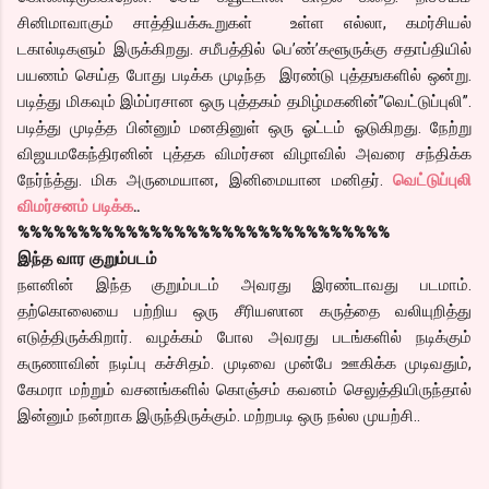
சினிமாவாகும் சாத்தியக்கூறுகள் உள்ள எல்லா, கமர்சியல்
டகால்டிகளும் இருக்கிறது. சமீபத்தில் பெ’ண்’களூருக்கு சதாப்தியில்
பயணம் செய்த போது படிக்க முடிந்த இரண்டு புத்தஙகளில் ஒன்று.
படித்து மிகவும் இம்ப்ரசான ஒரு புத்தகம் தமிழ்மகனின்”வெட்டுப்புலி”.
படித்து முடித்த பின்னும் மனதினுள் ஒரு ஓட்டம் ஓடுகிறது. நேற்று
விஜயமகேந்திரனின் புத்தக விமர்சன விழாவில் அவரை சந்திக்க
நேர்ந்த்து. மிக அருமையான, இனிமையான மனிதர்.
வெட்டுப்புலி
விமர்சனம் படிக்க
..
%%%%%%%%%%%%%%%%%%%%%%%%%%%%%%%
இந்த வார குறும்படம்
நளனின் இந்த குறும்படம் அவரது இரண்டாவது படமாம்.
தற்கொலையை பற்றிய ஒரு சீரியஸான கருத்தை வலியுறித்து
எடுத்திருக்கிறார். வழக்கம் போல அவரது படங்களில் நடிக்கும்
கருணாவின் நடிப்பு கச்சிதம். முடிவை முன்பே ஊகிக்க முடிவதும்,
கேமரா மற்றும் வசனங்களில் கொஞ்சம் கவனம் செலுத்தியிருந்தால்
இன்னும் நன்றாக இருந்திருக்கும். மற்றபடி ஒரு நல்ல முயற்சி..