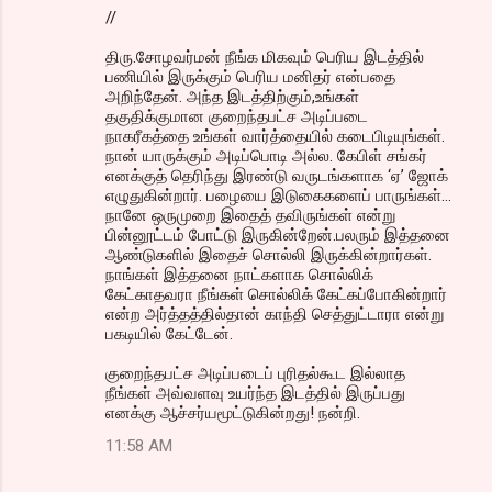
//
திரு.சோழவர்மன் நீங்க மிகவும் பெரிய இடத்தில்
பணியில் இருக்கும் பெரிய மனிதர் என்பதை
அறிந்தேன். அந்த இடத்திற்கும்,உங்கள்
தகுதிக்குமான குறைந்தபட்ச அடிப்படை
நாகரீகத்தை உங்கள் வார்த்தையில் கடைபிடியுங்கள்.
நான் யாருக்கும் அடிப்பொடி அல்ல. கேபிள் சங்கர்
எனக்குத் தெரிந்து இரண்டு வருடங்களாக ‘ஏ’ ஜோக்
எழுதுகின்றார். பழையை இடுகைகளைப் பாருங்கள்...
நானே ஒருமுறை இதைத் தவிருங்கள் என்று
பின்னூட்டம் போட்டு இருகின்றேன்.பலரும் இத்தனை
ஆண்டுகளில் இதைச் சொல்லி இருக்கின்றார்கள்.
நாங்கள் இத்தனை நாட்களாக சொல்லிக்
கேட்காதவரா நீங்கள் சொல்லிக் கேட்கப்போகின்றார்
என்ற அர்த்தத்தில்தான் காந்தி செத்துட்டாரா என்று
பகடியில் கேட்டேன்.
குறைந்தபட்ச அடிப்படைப் புரிதல்கூட இல்லாத
நீங்கள் அவ்வளவு உயர்ந்த இடத்தில் இருப்பது
எனக்கு ஆச்சர்யமூட்டுகின்றது! நன்றி.
11:58 AM