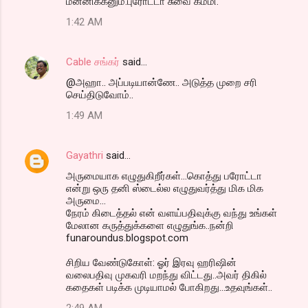
மன்னிக்கனும்.புரோட்டா சுவை கம்மி.
o
1:42 AM
m
m
Cable சங்கர்
said…
e
@அஹா.. அப்படியான்ணே.. அடுத்த முறை சரி
n
செய்திடுவோம்..
t
1:49 AM
s
Gayathri
said…
அருமையாக எழுதுகிறீர்கள்...கொத்து பரோட்டா
என்று ஒரு தனி ஸ்டைல்ல எழுதுவர்த்து மிக மிக
அருமை...
நேரம் கிடைத்தல் என் வளய்பதிவுக்கு வந்து உங்கள்
மேலான கருத்துக்களை எழுதுங்க..நன்றி
funaroundus.blogspot.com
சிறிய வேண்டுகோள்: ஓர் இரவு ஹரிஷின்
வலைபதிவு முகவரி மறந்து விட்டது..அவர் திகில்
கதைகள் படிக்க முடியாமல் போகிறது...உதவுங்கள்..
2:49 AM