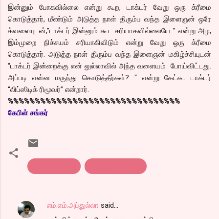
இன்னும் போகவில்லை என்று கூற, டாக்டர் வேறு ஒரு க்ரீமை
கொடுத்தார், மீண்டும் அடுத்த நாள் திரும்ப வந்த இளைஞன் ஒரே
க்வலையுடன்,”டாக்டர் இன்னும் கூட சரியாகவில்லையே..” என்று அழ,
இம்முறை நிச்சயம் சரியாகிவிடும் என்று வேறு ஒரு க்ரீமை
கொடுத்தார். அடுத்த நாள் திரும்ப வந்த இளைஞன் மகிழ்ச்சியுடன்
“டாக்டர் இன்றைக்கு என் லுல்லாவில் அந்த வளையம் போய்விட்டது.
அப்படி என்ன மருந்து கொடுத்தீர்கள்? “ என்று கேட்க.. டாக்டர்
“லிப்ஸிடிக் ரிமூவர்” என்றார்.
%%%%%%%%%%%%%%%%%%%%%%%%%%%%%%%%
கேபிள் சங்கர்
Kothu parotta
கொத்து பரோட்டா
எம்.எம்.அப்துல்லா
said…
C