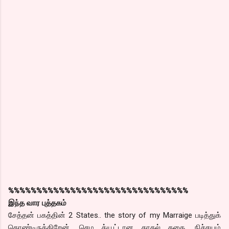
%%%%%%%%%%%%%%%%%%%%%%%%%%%%%%%%
இந்த வார புத்தகம்
சேத்தன் பகத்தின் 2 States.. the story of my Marraige படித்துக்
கொண்டிருக்கிறேன். செம க்யூட்டான காதல் கதை. நிச்சயம்