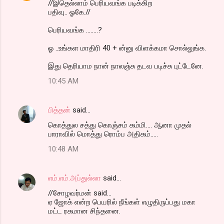
//இதெல்லாம் பெரியவங்க படிக்கிற
பதிவு.. ஓகே.//
பெரியவங்க ........?
ஓ ..உங்கள மாதிரி 40 + ன்னு விளக்கமா சொல்லுங்க.
இது தெரியாம நான் நாலஞ்சு தடவ படிச்சு புட்டேனே.
10:45 AM
பித்தன்
said…
கொத்துல சத்து கொஞ்சம் கம்மி.... ஆனா முதல்
பாராவில் மொத்து ரொம்ப அதிகம்.....
10:48 AM
எம்.எம்.அப்துல்லா
said…
//சோழவர்மன் said...
ஏ ஜோக் என்ற பெயரில் நீங்கள் எழுதிருப்பது மகா
மட்ட ரகமான சிந்தனை.