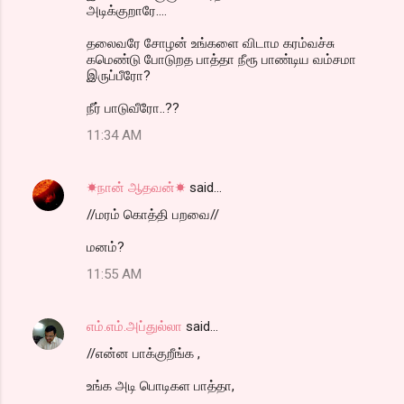
அடிக்குறாரே....
தலைவரே சோழன் உங்களை விடாம கரம்வச்சு
கமெண்டு போடுறத பாத்தா நீரூ பாண்டிய வம்சமா
இருப்பீரோ?
நீர் பாடுவீரோ..??
11:34 AM
☀நான் ஆதவன்☀
said…
//மரம் கொத்தி பறவை//
மனம்?
11:55 AM
எம்.எம்.அப்துல்லா
said…
//என்ன பாக்குறீங்க ,
உங்க அடி பொடிகள பாத்தா,