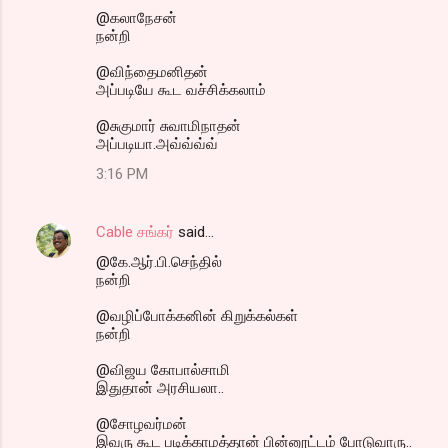
@கலாநேசன்
நன்றி
@விந்தைமனிதன்
அப்படியே கூட வச்சிக்கலாம்
@சுகுமார் சுவாமிநாதன்
அப்படியா.அவ்வ்வ்வ்
3:16 PM
Cable சங்கர்
said…
@கே.ஆர்.பி.செந்தில்
நன்றி
@வழிப்போக்கனின் கிறுக்கல்கள்
நன்றி
@விஜய கோபால்சாமி
இதுதான் அரசியலா..
@சோழவர்மன்
இவரு கூட படிக்காமத்தான் பின்னூட்டம் போடுவாரு..