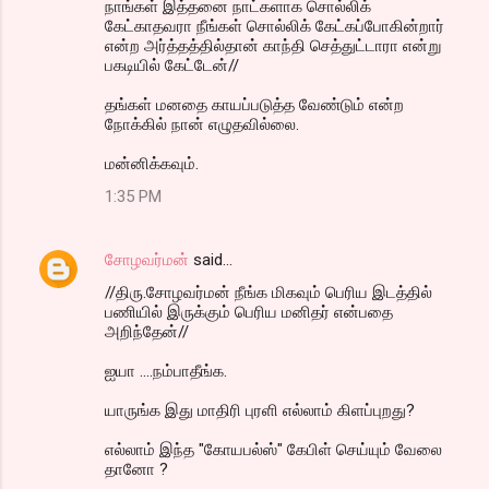
நாங்கள் இத்தனை நாட்களாக சொல்லிக்
கேட்காதவரா நீங்கள் சொல்லிக் கேட்கப்போகின்றார்
என்ற அர்த்தத்தில்தான் காந்தி செத்துட்டாரா என்று
பகடியில் கேட்டேன்//
தங்கள் மனதை காயப்படுத்த வேண்டும் என்ற
நோக்கில் நான் எழுதவில்லை.
மன்னிக்கவும்.
1:35 PM
சோழவர்மன்
said…
//திரு.சோழவர்மன் நீங்க மிகவும் பெரிய இடத்தில்
பணியில் இருக்கும் பெரிய மனிதர் என்பதை
அறிந்தேன்//
ஐயா ....நம்பாதீங்க.
யாருங்க இது மாதிரி புரளி எல்லாம் கிளப்புறது?
எல்லாம் இந்த "கோயபல்ஸ்" கேபிள் செய்யும் வேலை
தானோ ?