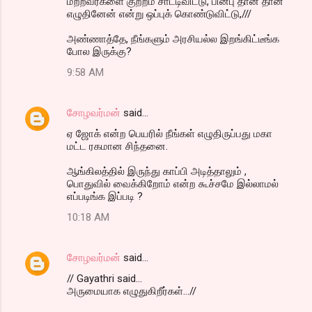
மற்றவர்களை குற்றம் சாட்டிவிட்டு, பின்பு தான் தான்
எழுதினேன் என்று ஒப்புக் கொண்டுவிட்டு,///
அண்ணாத்தே, நீங்களும் அரசியல்ல இறங்கிட்டீங்க
போல இருக்கு?
9:58 AM
சோழவர்மன்
said…
ஏ ஜோக் என்ற பெயரில் நீங்கள் எழுதிருப்பது மகா
மட்ட ரகமான சிந்தனை.
ஆங்கிலத்தில் இருந்து காப்பி அடித்தாலும் ,
பொதுவில் வைக்கிறோம் என்ற கூச்சமே இல்லாமல்
எப்படிங்க இப்படி ?
10:18 AM
சோழவர்மன்
said…
// Gayathri said...
அருமையாக எழுதுகிறீர்கள்...//