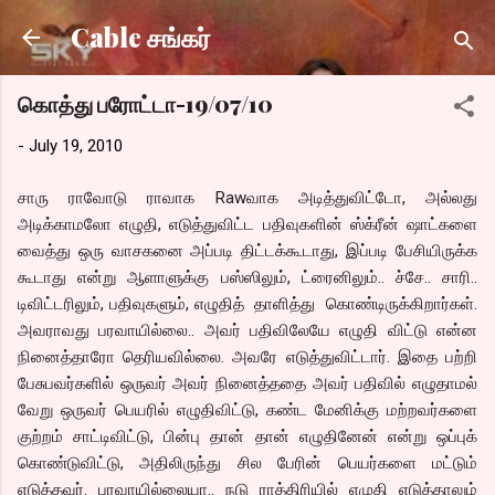
Skip to main content
Cable சங்கர்
கொத்து பரோட்டா-19/07/10
-
July 19, 2010
சாரு ராவோடு ராவாக Rawவாக அடித்துவிட்டோ, அல்லது
அடிக்காமலோ எழுதி, எடுத்துவிட்ட பதிவுகளின் ஸ்க்ரீன் ஷாட்களை
வைத்து ஒரு வாசகனை அப்படி திட்டக்கூடாது, இப்படி பேசியிருக்க
கூடாது என்று ஆளாளுக்கு பஸ்ஸிலும், ட்ரைனிலும்.. ச்சே.. சாரி..
டிவிட்டரிலும், பதிவுகளும், எழுதித் தாளித்து கொண்டிருக்கிறார்கள்.
அவராவது பரவாயில்லை.. அவர் பதிவிலேயே எழுதி விட்டு என்ன
நினைத்தாரோ தெரியவில்லை. அவரே எடுத்துவிட்டார். இதை பற்றி
பேசுபவர்களில் ஒருவர் அவர் நினைத்ததை அவர் பதிவில் எழுதாமல்
வேறு ஒருவர் பெயரில் எழுதிவிட்டு, கண்ட மேனிக்கு மற்றவர்களை
குற்றம் சாட்டிவிட்டு, பின்பு தான் தான் எழுதினேன் என்று ஒப்புக்
கொண்டுவிட்டு, அதிலிருந்து சில பேரின் பெயர்களை மட்டும்
எடுத்தவர். பரவாயில்லையா.. நடு ராத்திரியில் எழுதி எடுத்தாலும்