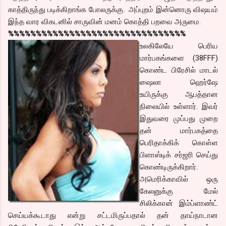
காத்திருந்து படிக்கிறாங்க போலருக்கு. அப்புறம் இன்னொரு விஷயம்
இந்த வார விகடனில் சாருவின் மனம் கொத்தி பறவை அருமை.
%%%%%%%%%%%%%%%%%%%%%%%%%%%%%%%%
உலகிலேயே பெரிய
மார்பகங்களை (38FFF)
கொண்ட பிரேசில் மாடல்
ஷைலா ஹெர்ஷே
உயிருக்கு ஆபத்தான
நிலையில் உள்ளார். இவர்
இதுவரை முப்பது முறை
தன் மார்பகத்தை
பெரிதாக்கிக் கொள்ள
பிளாஸ்டிக் சர்ஜரி செய்து
கொண்டிருக்கிறார்.
அமெரிக்காவில் ஒரு
கேலனுக்கு மேல்
சிலிக்கான் இம்ப்ளாண்ட்
செய்யக்கூடாது என்று சட்டமிருப்பதால் தன் தாய்நாடான