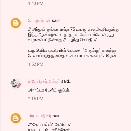
1:40 PM
சோழவர்மன்
said…
// அர்ஜன் லுல்லா என்ற 75 வயது தொழிலதிபருக்கு
இந்த ஆண்டிற்கான தாதா சாகேப் பால்கே விருது
வழங்கப்பட்டுள்ளது.//---இது செய்தி //
ஒரு பெரிய மனிதரின் பெயரை "அதுக்கு" வைத்து
கேவலப்படுத்துவதை வன்மையாக கண்டிக்கிறேன்.
1:52 PM
சிநேகிதன் அக்பர்
said…
பரோட்டா டேஸ்ட் சூப்பர்.
2:15 PM
பிரபல பதிவர்
said…
//"கோயபல்ஸ்" கேபிள் //
நல்ல பட்டம்... ரசித்தேன்....