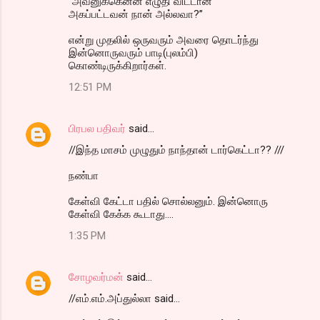
"அவனுக்கென்ன எழுதி விட்டான்
அகப்பட்டவன் நான் அல்லவா?”
என்று முதலில் ஒருவரும் அவரை தொடர்ந்து
இன்னொருவரும் பாடி(புலம்பி)
கொண்டிருக்கிறார்கள்.
12:51 PM
பிரபல பதிவர்
said…
//இந்த மாசம் முழுதும் நாந்தான் டார்கெட்டா?? ///
நண்பா
கேள்வி கேட்டா பதில் சொல்லனும். இன்னொரு
கேள்வி கேக்க கூடாது....
1:35 PM
சோழவர்மன்
said…
//எம்.எம்.அப்துல்லா said...