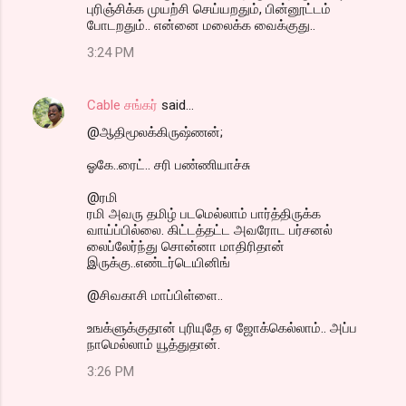
புரிஞ்சிக்க முயற்சி செய்யறதும், பின்னூட்டம்
போடறதும்.. என்னை மலைக்க வைக்குது..
3:24 PM
Cable சங்கர்
said…
@ஆதிமூலக்கிருஷ்ணன்;
ஓகே..ரைட்.. சரி பண்ணியாச்சு
@ரமி
ரமி அவரு தமிழ் படமெல்லாம் பார்த்திருக்க
வாய்ப்பில்லை. கிட்டத்தட்ட அவரோட பர்சனல்
லைப்லேர்ந்து சொன்னா மாதிரிதான்
இருக்கு..எண்டர்டெயினிங்
@சிவகாசி மாப்பிள்ளை..
உஙக்ளுக்குதான் புரியுதே ஏ ஜோக்கெல்லாம்.. அப்ப
நாமெல்லாம் யூத்துதான்.
3:26 PM