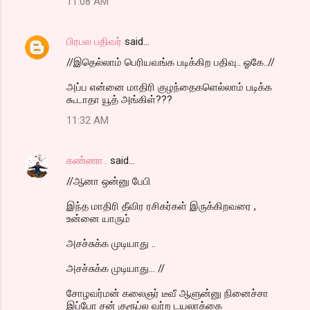
11:08 AM
பிரபல பதிவர்
said…
//இதெல்லாம் பெரியவங்க படிக்கிற பதிவு.. ஓகே..//
அப்ப என்னை மாதிரி குழந்தைகளெல்லாம் படிக்க
கூடாதா யூத் அங்கிள்???
11:32 AM
கண்ணா..
said…
//ஆனா ஒன்னு பேபி
இந்த மாதிரி தீவிர ரசிகர்கள் இருக்கிறவரை ,
உன்னை யாரும்
அசச்சுக்க முடியாது ..
அசச்சுக்க முடியாது... //
சோழவர்மன் கலைஞர் டீவீ ஆளுன்னு நினைச்சா
இப்போ சன் குரூப்ல வர்ற டயலாக்கை