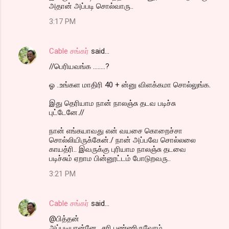
அதான் அப்படி சொல்வாரு..
3:17 PM
Cable சங்கர்
said…
//பெரியவங்க ........?
ஓ ..உங்கள மாதிரி 40 + ன்னு விளக்கமா சொல்லுங்க.
இது தெரியாம நான் நாலஞ்சு தடவ படிச்சு
புட்டேனே.//
நான் எங்கயாவது என் வயசை கொறைச்சா
சொல்லியிருக்கேன்./ நான் அப்பவே சொல்லலை
காயத்ரி.. இவருக்கு புரியாம நாலஞ்சு தடவை
படிச்சும் ஏறாம பின்னூட்டம் போடுறவரு..
3:21 PM
Cable சங்கர்
said…
@பித்தன்
அப்படியான்னே.. சரி பண்ணிருவோம்