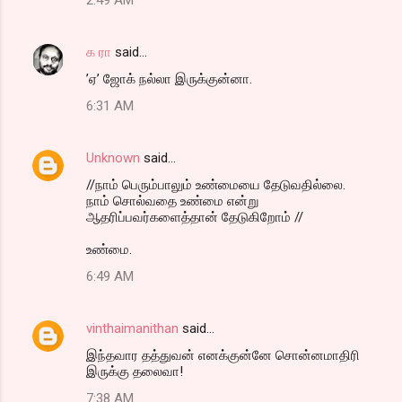
க ரா
said…
’ஏ’ ஜோக் நல்லா இருக்குன்னா.
6:31 AM
Unknown
said…
//நாம் பெரும்பாலும் உண்மையை தேடுவதில்லை.
நாம் சொல்வதை உண்மை என்று
ஆதரிப்பவர்களைத்தான் தேடுகிறோம் //
உண்மை.
6:49 AM
vinthaimanithan
said…
இந்தவார தத்துவன் எனக்குன்னே சொன்னமாதிரி
இருக்கு தலைவா!
7:38 AM