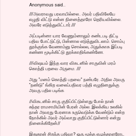
Anonymous said…
///அவராவது பரவாயில்லை.. அவர் பதிவிலேயே
எழுதி விட்டு என்ன நினைத்தாரோ தெரியவில்லை.
அவரே எடுத்துவிட்டார்.///
அப்படின்னா யார வேணும்னாலும் கண்டபடி திட்டி
பதிவ போட்டுட்டு, பின்னால எடுத்துவிடலாம். சொம்பு
தூக்குங்க வேணாம்னு சொல்லல, அதுக்காக இப்படி
கண்ண மூடிக்கிட்டு தூக்காதிங்கண்ணே.
///விஷயம் இந்த வார விகடனில் சாருவின் மரம்
கொத்தி பறவை அருமை. ///
அது "மனம் கொத்தி பறவை" நண்பரே. அதில அவரு
"நண்டு" ங்கிற வலைப்பதிவர பத்தி எழுதினதுக்கு
அவரு பதில படிங்க
//விகடனில் சாரு குறிப்பிட்டுள்ளது போல் நான்
சுந்தர ராமசாமியின் பேரன் அல்ல. இலக்கிய உலகில்
நான் அவரது பேரனாக உருவெடுக்க வேண்டும் என்ற
நோக்கில் அவர் அவ்வாறு குறிப்பிட்டுள்ளார் என்று
நினைக்கிறேன்//
இதுதான் சிறந்த பதிவா? ஒரு மூத்த எழுத்தாளரோட