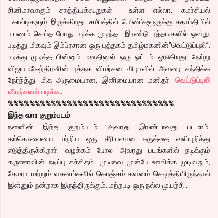
சினிமாவாகும் சாத்தியக்கூறுகள் உள்ள எல்லா, கமர்சியல்
டகால்டிகளும் இருக்கிறது. சமீபத்தில் பெ’ண்’களூருக்கு சதாப்தியில்
பயணம் செய்த போது படிக்க முடிந்த இரண்டு புத்தஙகளில் ஒன்று.
படித்து மிகவும் இம்ப்ரசான ஒரு புத்தகம் தமிழ்மகனின்”வெட்டுப்புலி”.
படித்து முடித்த பின்னும் மனதினுள் ஒரு ஓட்டம் ஓடுகிறது. நேற்று
விஜயமகேந்திரனின் புத்தக விமர்சன விழாவில் அவரை சந்திக்க
நேர்ந்த்து. மிக அருமையான, இனிமையான மனிதர்.
வெட்டுப்புலி
விமர்சனம் படிக்க
..
%%%%%%%%%%%%%%%%%%%%%%%%%%%%%%%
இந்த வார குறும்படம்
நளனின் இந்த குறும்படம் அவரது இரண்டாவது படமாம்.
தற்கொலையை பற்றிய ஒரு சீரியஸான கருத்தை வலியுறித்து
எடுத்திருக்கிறார். வழக்கம் போல அவரது படங்களில் நடிக்கும்
கருணாவின் நடிப்பு கச்சிதம். முடிவை முன்பே ஊகிக்க முடிவதும்,
கேமரா மற்றும் வசனங்களில் கொஞ்சம் கவனம் செலுத்தியிருந்தால்
இன்னும் நன்றாக இருந்திருக்கும். மற்றபடி ஒரு நல்ல முயற்சி..