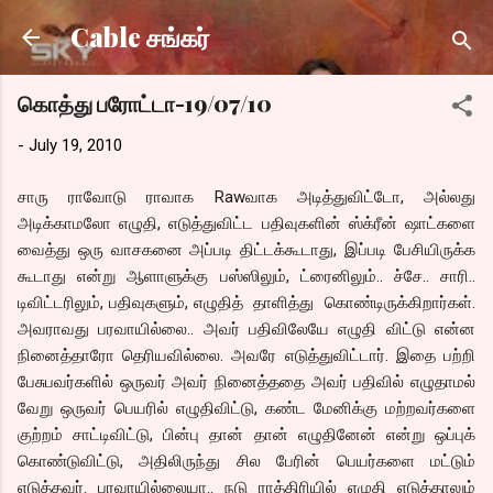
Skip to main content
Cable சங்கர்
கொத்து பரோட்டா-19/07/10
-
July 19, 2010
சாரு ராவோடு ராவாக Rawவாக அடித்துவிட்டோ, அல்லது
அடிக்காமலோ எழுதி, எடுத்துவிட்ட பதிவுகளின் ஸ்க்ரீன் ஷாட்களை
வைத்து ஒரு வாசகனை அப்படி திட்டக்கூடாது, இப்படி பேசியிருக்க
கூடாது என்று ஆளாளுக்கு பஸ்ஸிலும், ட்ரைனிலும்.. ச்சே.. சாரி..
டிவிட்டரிலும், பதிவுகளும், எழுதித் தாளித்து கொண்டிருக்கிறார்கள்.
அவராவது பரவாயில்லை.. அவர் பதிவிலேயே எழுதி விட்டு என்ன
நினைத்தாரோ தெரியவில்லை. அவரே எடுத்துவிட்டார். இதை பற்றி
பேசுபவர்களில் ஒருவர் அவர் நினைத்ததை அவர் பதிவில் எழுதாமல்
வேறு ஒருவர் பெயரில் எழுதிவிட்டு, கண்ட மேனிக்கு மற்றவர்களை
குற்றம் சாட்டிவிட்டு, பின்பு தான் தான் எழுதினேன் என்று ஒப்புக்
கொண்டுவிட்டு, அதிலிருந்து சில பேரின் பெயர்களை மட்டும்
எடுத்தவர். பரவாயில்லையா.. நடு ராத்திரியில் எழுதி எடுத்தாலும்