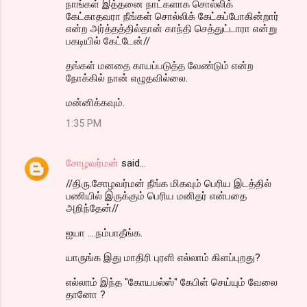
நாங்கள் இத்தனை நாட்களாக சொல்லிக்
கேட்காதவரா நீங்கள் சொல்லிக் கேட்கப்போகின்றார்
என்ற அர்த்தத்தில்தான் காந்தி செத்துட்டாரா என்று
பகடியில் கேட்டேன்//
தங்கள் மனதை காயப்படுத்த வேண்டும் என்ற
நோக்கில் நான் எழுதவில்லை.
மன்னிக்கவும்.
1:35 PM
சோழவர்மன்
said…
//திரு.சோழவர்மன் நீங்க மிகவும் பெரிய இடத்தில்
பணியில் இருக்கும் பெரிய மனிதர் என்பதை
அறிந்தேன்//
ஐயா ....நம்பாதீங்க.
யாருங்க இது மாதிரி புரளி எல்லாம் கிளப்புறது?
எல்லாம் இந்த "கோயபல்ஸ்" கேபிள் செய்யும் வேலை
தானோ ?