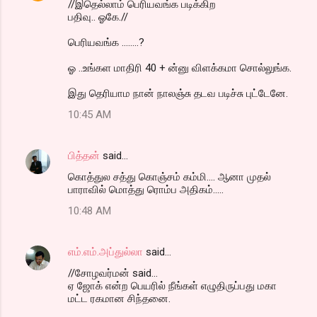
//இதெல்லாம் பெரியவங்க படிக்கிற
பதிவு.. ஓகே.//
பெரியவங்க ........?
ஓ ..உங்கள மாதிரி 40 + ன்னு விளக்கமா சொல்லுங்க.
இது தெரியாம நான் நாலஞ்சு தடவ படிச்சு புட்டேனே.
10:45 AM
பித்தன்
said…
கொத்துல சத்து கொஞ்சம் கம்மி.... ஆனா முதல்
பாராவில் மொத்து ரொம்ப அதிகம்.....
10:48 AM
எம்.எம்.அப்துல்லா
said…
//சோழவர்மன் said...
ஏ ஜோக் என்ற பெயரில் நீங்கள் எழுதிருப்பது மகா
மட்ட ரகமான சிந்தனை.