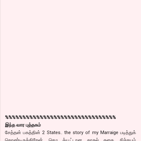
%%%%%%%%%%%%%%%%%%%%%%%%%%%%%%%%
இந்த வார புத்தகம்
சேத்தன் பகத்தின் 2 States.. the story of my Marraige படித்துக்
கொண்டிருக்கிறேன். செம க்யூட்டான காதல் கதை. நிச்சயம்