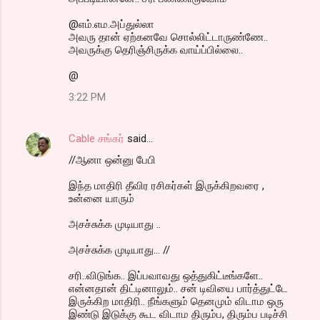
@எம்.எம.அப்துல்லா
அவரு தான் ஏற்கனவே சொல்லிட்டாருண்ணே..
அவருக்கு தெரிஞ்சிருக்க வாய்ப்பில்லை..
@
3:22 PM
Cable சங்கர்
said…
//ஆனா ஒன்னு பேபி
இந்த மாதிரி தீவிர ரசிகர்கள் இருக்கிறவரை ,
உன்னை யாரும்
அசச்சுக்க முடியாது ..
அசச்சுக்க முடியாது... //
சரி..விடுங்க.. இப்பவாவது ஒத்துகிட்டீங்களே..
என்னதான் திட்டினாலும்.. சன் டிவியை பார்த்துட்டே
இருக்கிற மாதிரி.. நீங்களும் தெனமும் விடாம ஒரு
இண்டு இடுக்கு கூட விடாம திரும்ப, திரும்ப படிச்சி