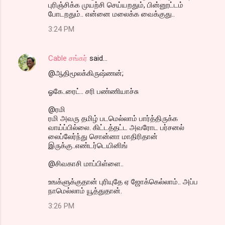
புரிஞ்சிக்க முயற்சி செய்யறதும், பின்னூட்டம்
போடறதும்.. என்னை மலைக்க வைக்குது..
3:24 PM
Cable சங்கர்
said…
@ஆதிமூலக்கிருஷ்ணன்;
ஓகே..ரைட்.. சரி பண்ணியாச்சு
@ரமி
ரமி அவரு தமிழ் படமெல்லாம் பார்த்திருக்க
வாய்ப்பில்லை. கிட்டத்தட்ட அவரோட பர்சனல்
லைப்லேர்ந்து சொன்னா மாதிரிதான்
இருக்கு..எண்டர்டெயினிங்
@சிவகாசி மாப்பிள்ளை..
உஙக்ளுக்குதான் புரியுதே ஏ ஜோக்கெல்லாம்.. அப்ப
நாமெல்லாம் யூத்துதான்.
3:26 PM