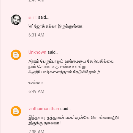
க ரா
said…
’ஏ’ ஜோக் நல்லா இருக்குன்னா.
6:31 AM
Unknown
said…
//நாம் பெரும்பாலும் உண்மையை தேடுவதில்லை.
நாம் சொல்வதை உண்மை என்று
ஆதரிப்பவர்களைத்தான் தேடுகிறோம் //
உண்மை.
6:49 AM
vinthaimanithan
said…
இந்தவார தத்துவன் எனக்குன்னே சொன்னமாதிரி
இருக்கு தலைவா!
7:38 AM