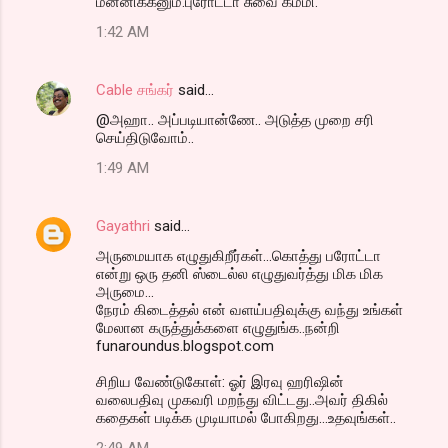
மன்னிக்கனும்.புரோட்டா சுவை கம்மி.
o
1:42 AM
m
m
Cable சங்கர்
said…
e
@அஹா.. அப்படியான்ணே.. அடுத்த முறை சரி
n
செய்திடுவோம்..
t
1:49 AM
s
Gayathri
said…
அருமையாக எழுதுகிறீர்கள்...கொத்து பரோட்டா
என்று ஒரு தனி ஸ்டைல்ல எழுதுவர்த்து மிக மிக
அருமை...
நேரம் கிடைத்தல் என் வளய்பதிவுக்கு வந்து உங்கள்
மேலான கருத்துக்களை எழுதுங்க..நன்றி
funaroundus.blogspot.com
சிறிய வேண்டுகோள்: ஓர் இரவு ஹரிஷின்
வலைபதிவு முகவரி மறந்து விட்டது..அவர் திகில்
கதைகள் படிக்க முடியாமல் போகிறது...உதவுங்கள்..
2:49 AM