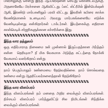
பிரேசிலுக்கு சென்று இந்த ஆப்பரேஷனை செய்து கொண்டவருக்கு.
அதனாலேயே பிரச்சனை ஆகிவிட்டது. ப்ளட் ஸ்ட்ரீமில் இன்பெக்‌ஷன்
ஆகி, இரண்டு மார்பகளிலும் பரவி விட்டது. இவரின் உயிரை காக்க
வேண்டுமானல் உடனடியாய் அவரது மார்பகங்களையே எடுக்க
வேண்டியுள்ளது என்கிறார்கள் டாக்டர்கள். இயற்கைக்கு எதிரான
காஸ்மெடிக் சர்ஜரிகளுக்கான எச்சரிக்கை இது.
%%%%%%%%%%%%%%%%%%%%%%%%%%%%%%%%
இந்த வார தத்துவம்
ஒரு எதிர்பாராத நிலைமை உன் முன்னால் இருப்பதற்கான அர்த்தம்
என்ன தெரியுமா? நீ மிக வேகமாக அடுத்த கட்டத்தை நோக்கி
வேகமாய் வளர்கிறாய் என்று.
%%%%%%%%%%%%%%%%%%%%%%%%%%%%%%%%
நாம் பெரும்பாலும் உண்மையை தேடுவதில்லை. நாம் சொல்வதை
உண்மை என்று ஆதரிப்பவர்களைத்தான் தேடுகிறோம்
%%%%%%%%%%%%%%%%%%%%%%%%%%%%%%%%
இந்த வார விளம்பரம்
இந்த விளம்பரங்கள் நம் மனதை அதிர வைக்கும் விளம்பரங்கள்.
நிச்சயம் விளம்பரம் பார்த்துவிட்டு சில நிமிடங்கள் சிந்திக்க
வைக்கும் விளம்பரங்கள்.