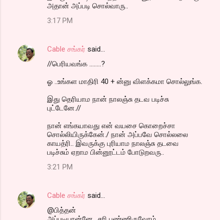
அதான் அப்படி சொல்வாரு..
3:17 PM
Cable சங்கர்
said…
//பெரியவங்க ........?
ஓ ..உங்கள மாதிரி 40 + ன்னு விளக்கமா சொல்லுங்க.
இது தெரியாம நான் நாலஞ்சு தடவ படிச்சு
புட்டேனே.//
நான் எங்கயாவது என் வயசை கொறைச்சா
சொல்லியிருக்கேன்./ நான் அப்பவே சொல்லலை
காயத்ரி.. இவருக்கு புரியாம நாலஞ்சு தடவை
படிச்சும் ஏறாம பின்னூட்டம் போடுறவரு..
3:21 PM
Cable சங்கர்
said…
@பித்தன்
அப்படியான்னே.. சரி பண்ணிருவோம்