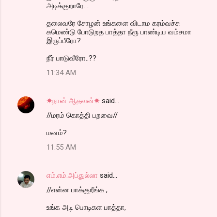
அடிக்குறாரே....
தலைவரே சோழன் உங்களை விடாம கரம்வச்சு
கமெண்டு போடுறத பாத்தா நீரூ பாண்டிய வம்சமா
இருப்பீரோ?
நீர் பாடுவீரோ..??
11:34 AM
☀நான் ஆதவன்☀
said…
//மரம் கொத்தி பறவை//
மனம்?
11:55 AM
எம்.எம்.அப்துல்லா
said…
//என்ன பாக்குறீங்க ,
உங்க அடி பொடிகள பாத்தா,