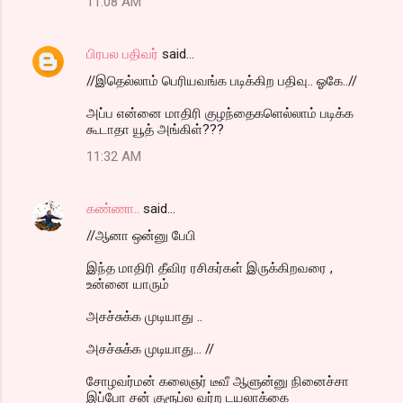
11:08 AM
பிரபல பதிவர்
said…
//இதெல்லாம் பெரியவங்க படிக்கிற பதிவு.. ஓகே..//
அப்ப என்னை மாதிரி குழந்தைகளெல்லாம் படிக்க
கூடாதா யூத் அங்கிள்???
11:32 AM
கண்ணா..
said…
//ஆனா ஒன்னு பேபி
இந்த மாதிரி தீவிர ரசிகர்கள் இருக்கிறவரை ,
உன்னை யாரும்
அசச்சுக்க முடியாது ..
அசச்சுக்க முடியாது... //
சோழவர்மன் கலைஞர் டீவீ ஆளுன்னு நினைச்சா
இப்போ சன் குரூப்ல வர்ற டயலாக்கை