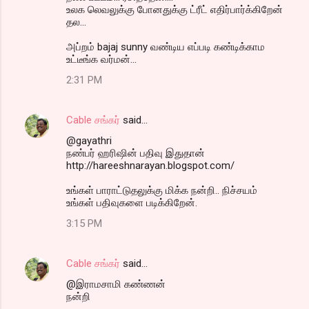
உலக லெவலுக்கு போனதுக்கு ட்ரீட் எதிர்பார்க்கிறேன்
தல‌...
அப்றம் bajaj sunny வண்டிய எப்படி கண்டிக்காம
உட்டீங்க வர்மன்...
2:31 PM
Cable சங்கர்
said…
@gayathri
நண்பர் ஹரிஷின் பதிவு இதுதான்
http://hareeshnarayan.blogspot.com/
உங்கள் பாராட்டுதலுக்கு மிக்க நன்றி.. நிச்சயம்
உங்கள் பதிவுகளை படிக்கிறேன்.
3:15 PM
Cable சங்கர்
said…
@இராமசாமி கண்ணன்
நன்றி