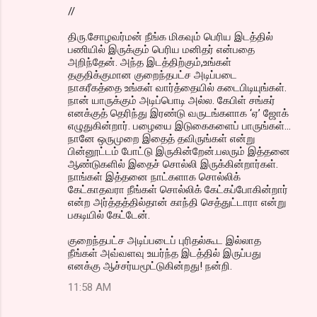
//
திரு.சோழவர்மன் நீங்க மிகவும் பெரிய இடத்தில்
பணியில் இருக்கும் பெரிய மனிதர் என்பதை
அறிந்தேன். அந்த இடத்திற்கும்,உங்கள்
தகுதிக்குமான குறைந்தபட்ச அடிப்படை
நாகரீகத்தை உங்கள் வார்த்தையில் கடைபிடியுங்கள்.
நான் யாருக்கும் அடிப்பொடி அல்ல. கேபிள் சங்கர்
எனக்குத் தெரிந்து இரண்டு வருடங்களாக ‘ஏ’ ஜோக்
எழுதுகின்றார். பழையை இடுகைகளைப் பாருங்கள்...
நானே ஒருமுறை இதைத் தவிருங்கள் என்று
பின்னூட்டம் போட்டு இருகின்றேன்.பலரும் இத்தனை
ஆண்டுகளில் இதைச் சொல்லி இருக்கின்றார்கள்.
நாங்கள் இத்தனை நாட்களாக சொல்லிக்
கேட்காதவரா நீங்கள் சொல்லிக் கேட்கப்போகின்றார்
என்ற அர்த்தத்தில்தான் காந்தி செத்துட்டாரா என்று
பகடியில் கேட்டேன்.
குறைந்தபட்ச அடிப்படைப் புரிதல்கூட இல்லாத
நீங்கள் அவ்வளவு உயர்ந்த இடத்தில் இருப்பது
எனக்கு ஆச்சர்யமூட்டுகின்றது! நன்றி.
11:58 AM