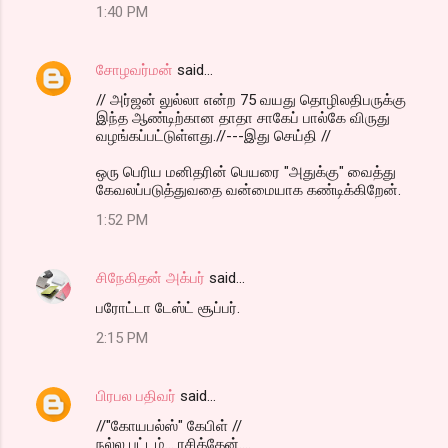
1:40 PM
சோழவர்மன்
said…
// அர்ஜன் லுல்லா என்ற 75 வயது தொழிலதிபருக்கு
இந்த ஆண்டிற்கான தாதா சாகேப் பால்கே விருது
வழங்கப்பட்டுள்ளது.//---இது செய்தி //
ஒரு பெரிய மனிதரின் பெயரை "அதுக்கு" வைத்து
கேவலப்படுத்துவதை வன்மையாக கண்டிக்கிறேன்.
1:52 PM
சிநேகிதன் அக்பர்
said…
பரோட்டா டேஸ்ட் சூப்பர்.
2:15 PM
பிரபல பதிவர்
said…
//"கோயபல்ஸ்" கேபிள் //
நல்ல பட்டம்... ரசித்தேன்....