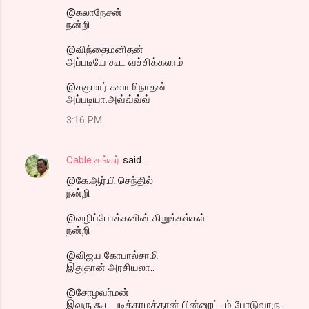
@கலாநேசன்
நன்றி
@விந்தைமனிதன்
அப்படியே கூட வச்சிக்கலாம்
@சுகுமார் சுவாமிநாதன்
அப்படியா.அவ்வ்வ்வ்
3:16 PM
Cable சங்கர்
said…
@கே.ஆர்.பி.செந்தில்
நன்றி
@வழிப்போக்கனின் கிறுக்கல்கள்
நன்றி
@விஜய கோபால்சாமி
இதுதான் அரசியலா..
@சோழவர்மன்
இவரு கூட படிக்காமத்தான் பின்னூட்டம் போடுவாரு..