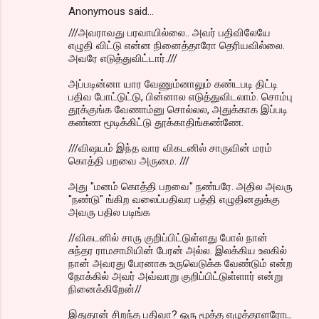
Anonymous said…
///அவராவது பரவாயில்லை.. அவர் பதிவிலேயே
எழுதி விட்டு என்ன நினைத்தாரோ தெரியவில்லை.
அவரே எடுத்துவிட்டார்.///
அப்படின்னா யார வேணும்னாலும் கண்டபடி திட்டி
பதிவ போட்டுட்டு, பின்னால எடுத்துவிடலாம். சொம்பு
தூக்குங்க வேணாம்னு சொல்லல, அதுக்காக இப்படி
கண்ண மூடிக்கிட்டு தூக்காதிங்கண்ணே.
///விஷயம் இந்த வார விகடனில் சாருவின் மரம்
கொத்தி பறவை அருமை. ///
அது "மனம் கொத்தி பறவை" நண்பரே. அதில அவரு
"நண்டு" ங்கிற வலைப்பதிவர பத்தி எழுதினதுக்கு
அவரு பதில படிங்க
//விகடனில் சாரு குறிப்பிட்டுள்ளது போல் நான்
சுந்தர ராமசாமியின் பேரன் அல்ல. இலக்கிய உலகில்
நான் அவரது பேரனாக உருவெடுக்க வேண்டும் என்ற
நோக்கில் அவர் அவ்வாறு குறிப்பிட்டுள்ளார் என்று
நினைக்கிறேன்//
இதுதான் சிறந்த பதிவா? ஒரு மூத்த எழுத்தாளரோட