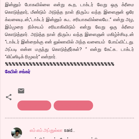
இன்னும் போகவில்லை என்று கூற, டாக்டர் வேறு ஒரு க்ரீமை
கொடுத்தார், மீண்டும் அடுத்த நாள் திரும்ப வந்த இளைஞன் ஒரே
க்வலையுடன்,”டாக்டர் இன்னும் கூட சரியாகவில்லையே..” என்று அழ,
இம்முறை நிச்சயம் சரியாகிவிடும் என்று வேறு ஒரு க்ரீமை
கொடுத்தார். அடுத்த நாள் திரும்ப வந்த இளைஞன் மகிழ்ச்சியுடன்
“டாக்டர் இன்றைக்கு என் லுல்லாவில் அந்த வளையம் போய்விட்டது.
அப்படி என்ன மருந்து கொடுத்தீர்கள்? “ என்று கேட்க.. டாக்டர்
“லிப்ஸிடிக் ரிமூவர்” என்றார்.
%%%%%%%%%%%%%%%%%%%%%%%%%%%%%%%%
கேபிள் சங்கர்
Kothu parotta
கொத்து பரோட்டா
எம்.எம்.அப்துல்லா
said…
C