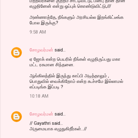
மற்றவர்களை குற்றம் சாட்டிவிட்டு, பின்பு தான் தான்
எழுதினேன் என்று ஒப்புக் கொண்டுவிட்டு,///
அண்ணாத்தே, நீங்களும் அரசியல்ல இறங்கிட்டீங்க
போல இருக்கு?
9:58 AM
சோழவர்மன்
said…
ஏ ஜோக் என்ற பெயரில் நீங்கள் எழுதிருப்பது மகா
மட்ட ரகமான சிந்தனை.
ஆங்கிலத்தில் இருந்து காப்பி அடித்தாலும் ,
பொதுவில் வைக்கிறோம் என்ற கூச்சமே இல்லாமல்
எப்படிங்க இப்படி ?
10:18 AM
சோழவர்மன்
said…
// Gayathri said...
அருமையாக எழுதுகிறீர்கள்...//