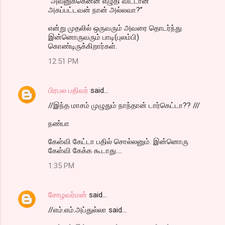
"அவனுக்கென்ன எழுதி விட்டான்
அகப்பட்டவன் நான் அல்லவா?”
என்று முதலில் ஒருவரும் அவரை தொடர்ந்து
இன்னொருவரும் பாடி(புலம்பி)
கொண்டிருக்கிறார்கள்.
12:51 PM
பிரபல பதிவர்
said…
//இந்த மாசம் முழுதும் நாந்தான் டார்கெட்டா?? ///
நண்பா
கேள்வி கேட்டா பதில் சொல்லனும். இன்னொரு
கேள்வி கேக்க கூடாது....
1:35 PM
சோழவர்மன்
said…
//எம்.எம்.அப்துல்லா said...