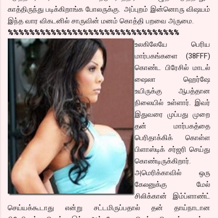
காத்திருந்து படிக்கிறாங்க போலருக்கு. அப்புறம் இன்னொரு விஷயம்
இந்த வார விகடனில் சாருவின் மனம் கொத்தி பறவை அருமை.
%%%%%%%%%%%%%%%%%%%%%%%%%%%%%%%%
உலகிலேயே பெரிய
மார்பகங்களை (38FFF)
கொண்ட பிரேசில் மாடல்
ஷைலா ஹெர்ஷே
உயிருக்கு ஆபத்தான
நிலையில் உள்ளார். இவர்
இதுவரை முப்பது முறை
தன் மார்பகத்தை
பெரிதாக்கிக் கொள்ள
பிளாஸ்டிக் சர்ஜரி செய்து
கொண்டிருக்கிறார்.
அமெரிக்காவில் ஒரு
கேலனுக்கு மேல்
சிலிக்கான் இம்ப்ளாண்ட்
செய்யக்கூடாது என்று சட்டமிருப்பதால் தன் தாய்நாடான