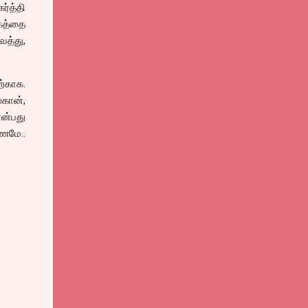
்த்தி
ேகத்தை
ைத்து,
ற்காக.
லகான்,
என்பது
ணமே..