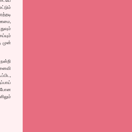
ிடையே
ட்டும்
ரத்தடி
் ஊமை,
ுவும்
ய்யும்
ு முன்
 நன்றி
 மனைவி
்பிட,
ப்பாய்
் போன
ளிலும்