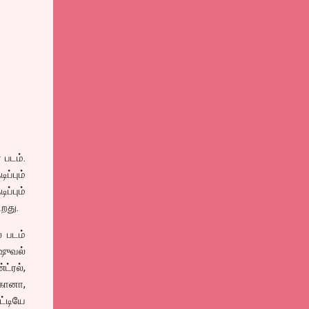
 படம்.
ப்பும்
ப்பும்
றது.
் படம்
ிஷுவல்
ட்ரல்,
ிகானா,
்டியே