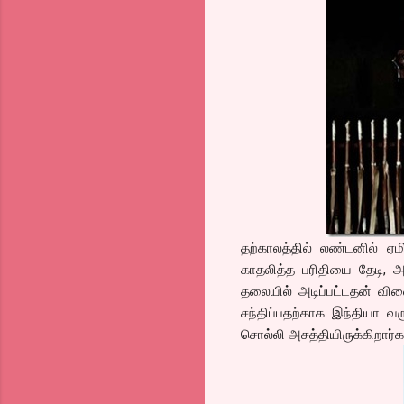
தற்காலத்தில் லண்டனில் ஏம
காதலித்த பரிதியை தேடி, 
தலையில் அடிப்பட்டதன் விள
சந்திப்பதற்காக இந்தியா வ
சொல்லி அசத்தியிருக்கிறார்க