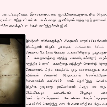
 பாராட்டுக்குரியவர் இசையமைப்பாளர் ஜி.வி.பிரகாஷ்குமார். மிக அர
்மா, அந்த எம்.எஸ்.வி பாடல், காதல் துளிர்க்கும் அந்த உதித் நாராயன்
க்க வைக்கும் பாடல்கள். வாழ்த்துக்கள் ஜி.வி.
இவர்கள் எல்லோருக்கும் சிகரமாய் பாராட்டப்படவேண்
இயக்குனர் விஜய். முந்தைய படங்களான க்ரீடம்,
சொல்லப் போறேன் போன்ற படங்களிலிருந்து முழுவதும
பட்ட கதைகளத்தை எடுத்து கொண்டிருக்கிறார். வழக்
சுதந்திர போராட்ட காலத்தை எடுத்துக் கொண்டு அதை
சொல்லாமல் அந்த காலத்தில் ஒரு காதலர்களுடய 
எடுத்துக் கொண்டு அருமையாய் சொல்லியிருக்கி
க்ளைமாக்ஸ் காட்சியில் மனம் நெகிழ்ந்து வெளிவ
இருக்க முடியாது. நானெல்லாம் அழுது பல வருட
ஆகிவிட்டது. கடைசியாய் அழுதது மல
“தன்மாத்ரா”வுக்குதான். மிக சின்ன கேரக்டர்களுக்
டீடெயிலிங் கொடுத்து, கடைசி வரை பரிதியை தேடி அ