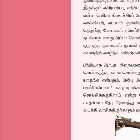
இவர்களுக்குமிடையே எழும் 
இருக்கும் எதிர்பார்ப்பு, எதி
என்ன பெரிசா கிடைச்சிரப் ப
வாத்தியார், எப்பபார் தூங்
தெலுங்கு பேசுபவன், ஏரோப
நடக்காது என்று அம்மா சொன்ன
ஒரு குழு தலைவன், துபாஷி ஹன
காலத்தில் வாழ்ந்த மனிதர்க
ப்ரிதியாக ஆர்யா, நிறைவான நட
சொல்வதற்கு என்ன சொல்வது எ
யாருங்க என்பதும், பின்பு
பகல்லேயேவா? என்றபடி மீண்ட
சொல்லித்தருகிறாய் என்று
காதலியை தேடி அலைந்து பார்
அடக்கி வாசித்திருந்தாலும் மன