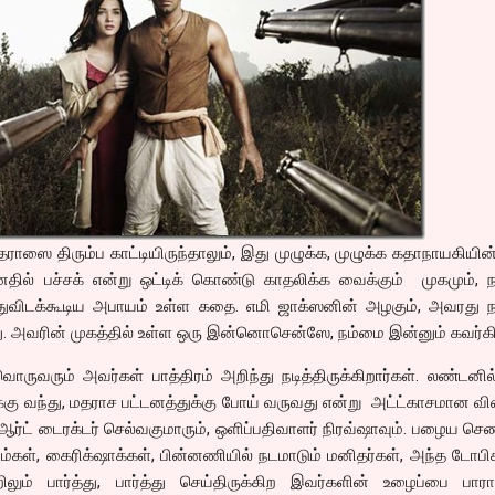
ஸை திரும்ப காட்டியிருந்தாலும், இது முழுக்க, முழுக்க கதாநாயகியின்
னதில் பச்சக் என்று ஒட்டிக் கொண்டு காதலிக்க வைக்கும் முகமும், நடி
துவிடக்கூடிய அபாயம் உள்ள கதை. எமி ஜாக்ஸனின் அழகும், அவரது நடி
 அவரின் முகத்தில் உள்ள ஒரு இன்னொசென்ஸே, நம்மை இன்னும் கவர்கி
வ்வொருவரும் அவர்கள் பாத்திரம் அறிந்து நடித்திருக்கிறார்கள். லண்டனில
்கு வந்து, மதராச பட்டனத்துக்கு போய் வருவது என்று அட்ட்காசமான வ
். ஆர்ட் டைரக்டர் செல்வகுமாரும், ஒளிப்பதிவாளர் நிரவ்ஷாவும். பழைய செண்
ாம்கள், கைரிக்‌ஷாக்கள், பின்னணியில் நடமாடும் மனிதர்கள், அந்த டோப
லும் பார்த்து, பார்த்து செய்திருக்கிற இவர்களின் உழைப்பை பாராட