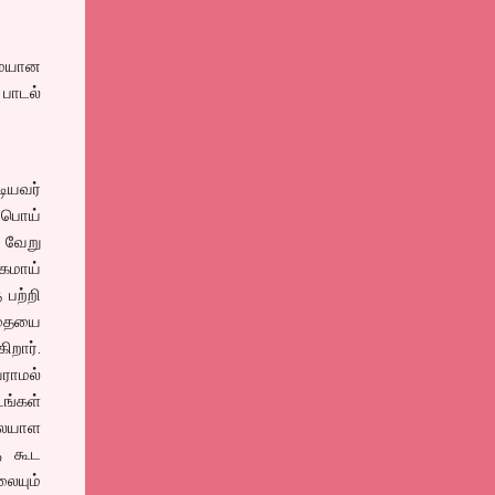
ுமையான
 பாடல்
டியவர்
 பொய்
் வேறு
கமாய்
 பற்றி
கதையை
றார்.
ராமல்
ங்கள்
ையாள
கு கூட
லையும்