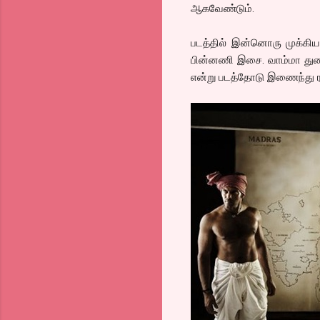
ஆகவேண்டும்.
படத்தில் இன்னொரு முக்கிய
பின்னணி இசை. வாம்மா துரையம
என்று படத்தோடு இணைந்து ரசி