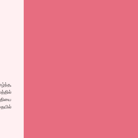
்ந்த,
்தில்
ிதியை
தையில்