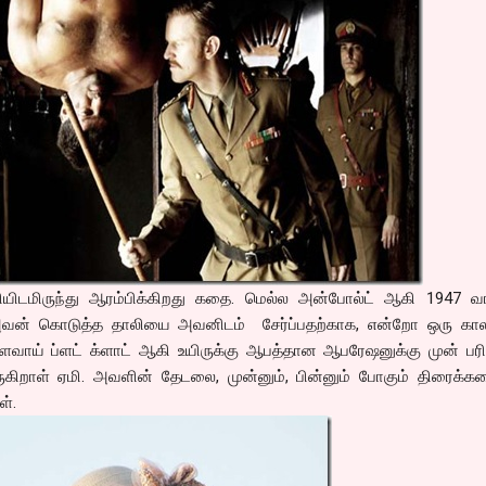
ியிடமிருந்து ஆரம்பிக்கிறது கதை. மெல்ல அன்போல்ட் ஆகி 1947 வாழ
அவன் கொடுத்த தாலியை அவனிடம் சேர்ப்பதற்காக, என்றோ ஒரு காலத
ைவாய் ப்ளட் க்ளாட் ஆகி உயிருக்கு ஆபத்தான ஆபரேஷனுக்கு முன் பர
ருகிறாள் ஏமி. அவளின் தேடலை, முன்னும், பின்னும் போகும் திரைக்க
ள்.