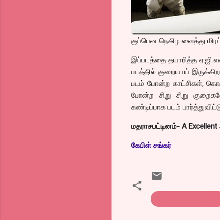
குப்பென நெகிழ வைத்து மிரட்ட
இப்படத்தை தயாரித்த ஏ.ஜி.எ
படத்தில் குறையாய் இருக்கி
படம் போன்ற காட்சிகள், கொஞ
போன்ற சிறு சிறு குறைகளே
கண்டிப்பாக படம் பார்த்துவிட்
மதராசபட்டினம்- A Excellent
கேபிள் சங்கர்
Madharasapattinam