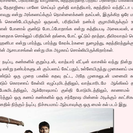
ப்ரச்சனை, அவர்களது வாழ்க்கை, சுதந்திரத்தை பற்றிய அன்றைய மக்கள
ர்ப்பு, நேதாஜியை பாலோ செய்யும் குஸ்தி வாத்தியார், சுதந்திரம் வந்திட்டா ம
ோவுது என்று அங்கலாய்க்கும் நொள்ளைக்கண் தகப்பன், இருக்கிற ஒரே ம
கிக் கொண்டேயிருக்கும் ஒருவன், பரிதியின் நண்பர் குழாமிலிருக்கும
்ளேன் போனால் குண்டு போடப்போறாங்க என்று கத்தியபடி அலைபவன், எத
தாக சொல்லும் பரிதியின் தங்கை, போட் ஓட்டும் தாத்தா, தீவிரவாதம் செ
ிபா என்று பார்த்து, பார்த்து கேரக்டர்களை நுழைத்து, சுதந்திரத்துக்க
ளின் ஆசாபாசங்கள் என்று மிக அழகாய் சொல்லியிருக்கிறார்கள்.
ிப்பு, கண்களில் குறும்புடன், வாத்யார் வீட்டின் வாசலில் வந்து நின்று
ன்று நண்பர்களுடன் கும்பலாய் கேட்பதும், உள்ளேயிருந்து முனகலாய்
 மீண்டும் ஒரு முறை பகலில் கதவு தட்ட, அதே முனகலுடன் மனைவி கூப
ும் கொரஸாய் கேள்வி எழுப்புமிடத்திலும், வாத்யாரிடமே ஆங்கிலம் த
 பேசுமிடத்திலும், ஆக்ரோஷமாய் குஸ்தி போடுமிடத்திலும், காணாமல
த்தும் ஒரு கணம் கண்களில் ஒரு சந்தோஷ மின்னல் அடிக்கும் காட்சிக
தில் நிற்கும் ந்டிப்பு. நிச்சயமாய் ஆர்யாவுக்கு ஒரு மைல் கல் படம் இது.