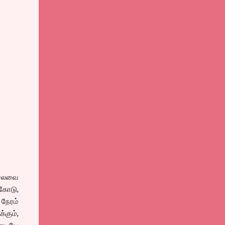
, சலவை
கோடு,
நேரம்
கும்,