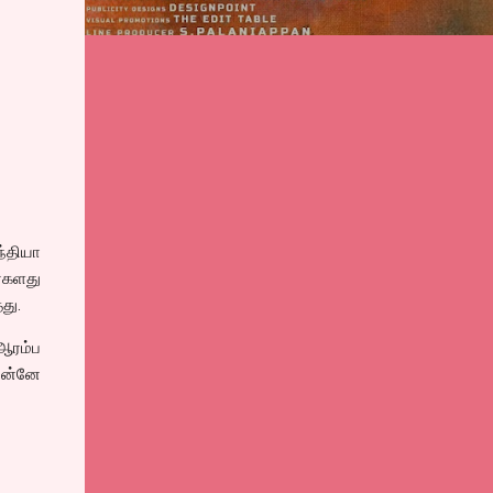
்தியா
ர்களது
து.
ஆரம்ப
முன்னே