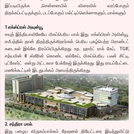
இப்படியிருக்க ,சென்னையில் விரைவில் வரப்போகும்
திறக்கப்பட்டிருக்கும், படப்போகும் மல்ட்டிப்ளெக்ஸுகளும், மால்களும்
1.எக்ஸ்ப்ரஸ் அவுன்யூ
சவுத் இந்தியாவிலேயே மிகப்பெரிய மால் இது. எக்ஸ்பிரஸ் அவின்யூ.
சமீபத்தில் தான் திறந்திருக்கிறார்கள். பெரிய புகழ்பெற்ற பிராண்டட்
கடைகள் இங்கே நிரம்பியிருக்கிறது. உத.. ஹார்ட் ராக் கேப், TGIF,
சத்யமின் 8 ஸ்கீரின் கொண்ட ஏஸ்கேப், மிகப்பெரிய பஃன் சிட்டி,
புட்கோர்ட் என்று அட்டகாச பேக்கேஜ் இருக்கிறது. இது ராயப்பேட்டை
மணிக்கூட்டின் இடதுபக்கம் அமைந்திருக்கிறது.
2. சந்திரா மால்.
இது பழைய விருகம்பாக்கம் நேஷனல் தியேட்டரை இடித்துவிட்டு