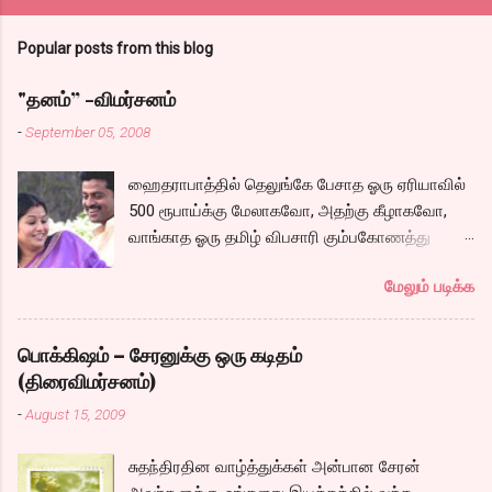
Popular posts from this blog
"தனம்” -விமர்சனம்
-
September 05, 2008
ஹைதராபாத்தில் தெலுங்கே பேசாத ஓரு ஏரியாவில்
500 ரூபாய்க்கு மேலாகவோ, அதற்கு கீழாகவோ,
வாங்காத ஓரு தமிழ் விபசாரி கும்பகோணத்து
அக்ரஹாரத்தின் வீட்டில் மருமகளாக
மேலும் படிக்க
வாழ்கைபடுகிறாள். அவளுடய வாழ்கை எப்படி
அமைந்தது? என்ற ஓரு நல்ல லைனை , சங்கீதா
தன்னுடய இடுப்பை சுழற்றி, சுழற்றி நடப்பதை போல்
பொக்கிஷம் – சேரனுக்கு ஒரு கடிதம்
சும்மா, சுத்தி, சுத்தி குழப்பி, நம்பமுடியாத
(திரைவிமர்சனம்)
திரைக்கதையால் சொதப்பி,சங்கீதாவை ஏதோ
-
August 15, 2009
ரஜினியை போல நினைத்து பில்டப் செய்வதும்,
அவரும் அதற்கு ஏற்றார் போல் ரஜினி பாஷா போல
சுதந்திரதின வாழ்த்துக்கள் அன்பான சேரன்
க்ளைமாக்ஸில் செய்வதும் கொஞ்சம் அல்ல