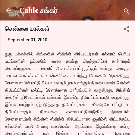
Skip to main content
Cable சங்கர்
சென்னை மால்கள்
-
September 01, 2010
ஒரு பக்கத்தில் சிங்களில் ஸ்கிரீன் தியேட்டர்கள் எல்லாம் பெரிய
படங்களின் ஓப்பனிங் வரை தாக்கு பிடித்துவிட்டு காற்றாடிக்
கொண்டிருக்க, மால்களில் அமைக்கப்பட்டிருக்கும் உயர்தர சொகுசு
மல்ட்டிப்ளெக்ஸ்களின் எண்ணிக்கை உயர்ந்து கொண்டேயிருக்கிறது.
சென்னையில் மட்டுமில்லாமல் தமிழகம் எங்கும் நிறைய காம்ப்ளெக்ஸ்
தியேட்ட்ர்கள் மல்ட்டி ப்ளெக்ஸாக மாற்றப்பட்டு வருகிறது. சிங்கிள்
ஸ்கிரீன் தியேட்டர்கள் எல்லாம் இரண்டு தியேட்டர் மாறி வருகிறது.
இப்படி மாற்றம் ஏற்படுத்தாத தியேட்டர்கள் சீக்கிரமே பிட்டு பட
தியேட்டராகும் நிலைக்கு தள்ளப்பட்டுவிடுகிற நிலையில்.
சென்னையின் சிங்கிள் ஸ்கிரீன் தியேட்டரான ஐடிரீம்ஸ் கிட்டத்தட்ட
சத்யமின் பாதி அளவு வசதியுள்ள அரங்காக இருக்கிறது என்று
சொல்கிறார்கள். நான் இன்னும் பார்க்கவில்லை. நிலைமை