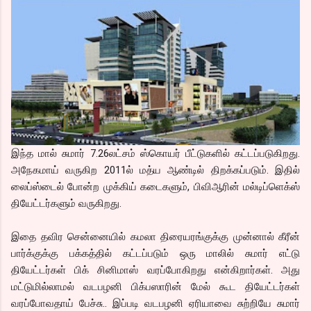
இந்த மால் சுமார் 7.26லட்சம் ஸ்கொயர் பீட்டுகளில் கட்டப்படுகிறது.
அநேகமாய் வருகிற 2011ல் மத்ய ஆண்டில் திறக்கப்படும். இதில்
லைப்ஸ்டைல் போன்ற முக்கிய் கடைகளும், பிவிஆரின் மல்டிப்ளெக்ஸ்
தியேட்டர்களும் வருகிறது.
இதை தவிர சென்னையில் கமலா திரையரங்குக்கு முன்னால் கீரீன்
பார்க்குக்கு பக்கத்தில் கட்டப்படும் ஒரு மாலில் சுமார் எட்டு
தியேட்டர்கள் பிக் சினிமாஸ் வரப்போகிறது என்கிறார்கள். அது
மட்டுமில்லாமல் வடபழனி பிக்பஸாரின் மேல் கூட தியேட்டர்கள்
வரப்போவதாய் பேச்சு.. இப்படி வடபழனி ஏரியாவை சுற்றியே சுமார்