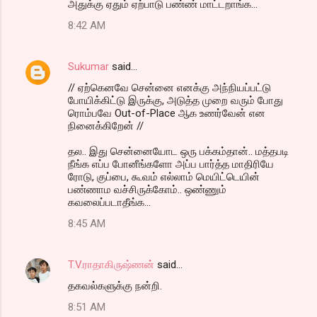
அதுக்கு ஏதும் ஏற்பாடு பண்ண் மாட்டறாங்க...
8:42 AM
Sukumar
said…
// ஏற்கெனவே சென்னை எனக்கு அந்நியப்பட்டு
போயிக்கிட்டு இருக்கு, அடுத்த முறை வரும் போது
ரொம்பவே Out-of-Place ஆக உணர்வேன் என
நினைக்கிறேன் //
தல.. இது சென்னையோட ஒரு பக்கம்தான்.. மத்தபடி
நீங்க எப்ப போனீங்களோ அப்ப பார்த்த மாதிரியே
ரோடு, குப்பை, கூவம் எல்லாம் மெயிட்டெயின்
பண்ணாம வச்சிருக்கோம்.. ஒண்ணும்
கவலைப்படாதீங்க...
8:45 AM
T.V.ராதாகிருஷ்ணன்
said…
தகவல்களுக்கு நன்றி.
8:51 AM