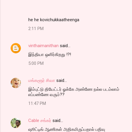
he he kovichukkaatheenga
2:11 PM
vinthaimanithan
said…
இந்தியா ஒளிர்கிறது !?!
5:00 PM
மங்களூர் சிவா
said…
இம்புட்டு தியேட்டர் ஓக்கே அண்ணே நல்ல படம்லாம்
எப்பண்ணே வரும்??
11:47 PM
Cable சங்கர்
said…
ஷூட்டிங் ஆணிகள் அதிகமிருப்பதால் பதிவு