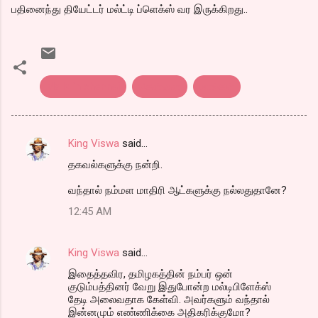
பதினைந்து தியேட்டர் மல்ட்டி ப்ளெக்ஸ் வர இருக்கிறது..
Malls in chennai
சென்னை
மால்கள்
King Viswa
said…
C
தகவல்களுக்கு நன்றி.
o
m
வந்தால் நம்மள மாதிரி ஆட்களுக்கு நல்லதுதானே?
m
12:45 AM
e
n
King Viswa
said…
t
இதைத்தவிர, தமிழகத்தின் நம்பர் ஒன்
குடும்பத்தினர் வேறு இதுபோன்ற மல்டிபிளேக்ஸ்
s
தேடி அலைவதாக கேள்வி. அவர்களும் வந்தால்
இன்னமும் எண்ணிக்கை அதிகரிக்குமோ?