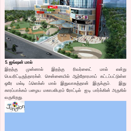
5. ஜங்ஷன் மால்
இதற்கு முன்னால் இதற்கு ரிவர்ஸைட் மால் என்று
பெயரிட்டிருந்தாரக்ள். சென்னையில் ஆற்றோரமாய் கட்டப்பட்டுள்ள
ஒரே மல்டி ப்ளெக்ஸ் மால் இதுவாகத்தான் இருக்கும். இது
காரப்பாக்கம் பழைய மகாபலிபுரம் ரோட்டில் ஐ.டி பார்க்கின் அருகில்
வருகிறது.