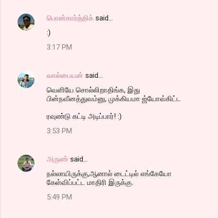
பொன்கார்த்திக்
said…
:)
3:17 PM
வால்பையன்
said…
வெளியே சொல்லிறாதிங்க, இது
பின்நவீனத்துவம்னு, முக்கியமா ஜ்யோவ்கிட்ட
ரவுண்டு கட்டி அடிப்பார்! :)
3:53 PM
அருண்
said…
நல்லாயிருக்கு,ஆனால் டைட்டில் எங்கேயோ
கேள்விப்பட்ட மாதிரி இருக்கு.
5:49 PM