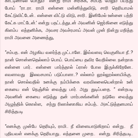
காட்டினாலே போதும்” என்று ராமி சிரிக்க, சம்பத் மேலும் பயந்து
போய் “ரா..ரா. ராமி என்னை மன்னித்துவிடு, சாரி தெரியாமல்
கேட்டுவிட்டேன்.. என்னை விட்டு விடு, சாரி.. இனிமேல் உன்னை பற்றி
கேட்க மாட்டேன்.’ என்று பதட்டத்துடன் அவனின் ஜெர்கினை எடுத்து
கிளம்ப எத்தனிக்க, அவசர அவச்ரமாய் அவன் முன் நின்று மறித்த
ராமி அவனை அணைத்து,
“சம்பத.. என் அழகிய வளர்ந்த முட்டாளே.. இவ்வளவு வெகுளியா நீ..?
நான் சொன்னதெல்லாம் பொய். பொய்யை தவிர வேறில்லை. நன்றாக
என்னை பார்.. என்னை பார்த்தால் ப்ராஸ் போல இருக்கிறேனே..
எவளாவது இலவசமாய் படுப்பாளா..? எல்லாம் லூல்லூல்லாயிக்கு.
நான் சொல்வதில் உனக்கு நம்பிக்கை வரவிலலையென்றால் உன்
கையை என் நெஞ்சில் வைத்து பார். அது துடிப்பதை. “ என்றபடி
அவனின் கையை எடுத்து தன் மார்பகங்களின் நடுவே வைத்து
அழுத்திக் கொள்ள, சற்று ரிலாக்ஸாகிய சம்பத்.. அசட்டுத்தனமாய்
சிரித்தபடி
“எனக்கு முன்பே தெரியும், ராமி.. நீ விளையாடுகிறாய் என்று.. நீ
புதியவள் எனக்கு தெரியாது.. எத்தனை முறை.. என்று. சிரித்தபடி..