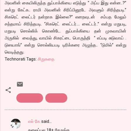
அவளின் கையிலிருந்த துப்பாக்கியை எடுத்து “ அப்ப இது என்ன..?”
என்று கேட்க.. ராமி அவனின் சிரிப்பினூடே அவளும் சிரித்தபடி.”
சிகரெட் லைட்டர் நன்றாக இல்லை?” எனறவுடன் சம்பத மேலும்
சத்தமாய் சிரித்தபடி. “சிகரெட் லைட்டர்…. லைட்டர்..” என்று மறுபடி,
மறுபடி சொல்லிக் கொண்டே. துப்பாக்கியை தன் முகவாயின்
அருகில் வைத்து, வாயில் சிகரட்டை பொருத்தி “ எப்படி சுடுவாய் .
டுஸயாங்” என்று சொல்லியபடி டிரிக்கரை அழுத்த.. “டுமில்” என்று
வெடித்தது.
Technorati Tags:
சிறுகதை
short story
சிறுகதை
எல் கே
said…
C
தலைப்புல 18+ சேருங்க