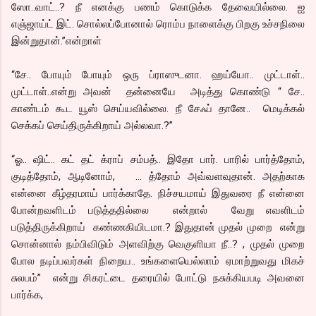
ஸோ..வாட்..? நீ எனக்கு பணம் கொடுக்க தேவையில்லை. ஐ
எஞ்ஜாய்ட் இட். சொல்லப்போனால் ரொம்ப நாளைக்கு பிறகு உச்சநிலை
இன்றுதான்.”என்றாள்
“சே.. போயும் போயும் ஒரு ப்ராஸுடனா. ஹய்யோ.. முட்டாள்..
முட்டாள்..என்று அவன் தன்னையே அடித்து கொண்டு “ சே..
காண்டம் கூட யூஸ் செய்யவில்லை. நீ சேஃப் தானே.. மெடிக்கல்
செக்கப் செய்திருக்கிறாய் அல்லவா.?”
“ஓ.. ஷிட்.. கட் தட் க்ராப் சம்பத்.. இதோ பார். பாரில் பார்த்தோம்,
குடித்தோம், ஆடினோம், … த்தோம் அவ்வளவுதான். அதற்காக
என்னை கீழ்தரமாய் பார்க்காதே. நிச்சயமாய் இதுவரை நீ என்னை
போன்றவளிடம் படுத்ததில்லை என்றால் வேறு எவளிடம்
படுத்திருக்கிறாய் கண்ணகியிடமா.? இதுதான் முதல் முறை என்று
சொன்னால் நம்பிவிடும் அளவிற்கு வெகுளியா நீ..? , முதல் முறை
போல நடிப்பவர்கள் நிறைய.. உங்களையெல்லாம் ஏமாற்றுவது மிகச்
சுலபம்” என்று சிகரட்டை தரையில் போட்டு நசுக்கியபடி அவனை
பார்க்க,