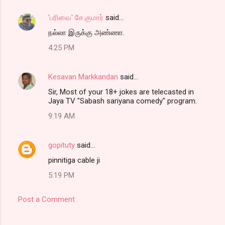
'பரிவை' சே.குமார்
said…
நல்லா இருக்கு அண்ணா.
4:25 PM
Kesavan Markkandan
said…
Sir, Most of your 18+ jokes are telecasted in
Jaya TV "Sabash sariyana comedy" program.
9:19 AM
gopituty
said…
pinnitiga cable ji
5:19 PM
Post a Comment