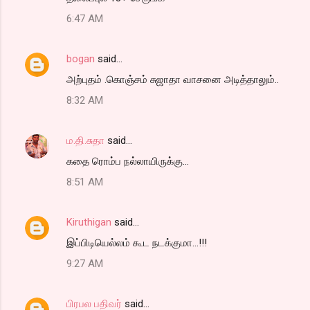
o
6:47 AM
m
m
bogan
said…
e
அற்புதம் .கொஞ்சம் சுஜாதா வாசனை அடித்தாலும்..
n
t
8:32 AM
s
ம.தி.சுதா
said…
கதை ரொம்ப நல்லாயிருக்கு...
8:51 AM
Kiruthigan
said…
இப்பிடியெல்லம் கூட நடக்குமா...!!!
9:27 AM
பிரபல பதிவர்
said…