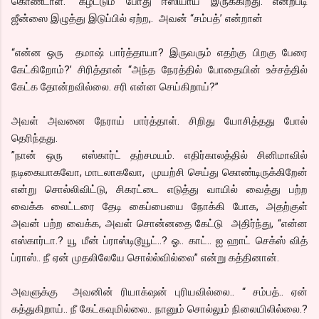
கொண்டாள். ”கழட்டும் போது ஈஸியாய் இருக்கிறது. என்றபடி
ஜீன்ஸை இழுத்து இடுப்பில் ஏற்ற,. அவன் “சம்பத்’ என்றான்
“என்ன ஒரு தமாஷ் பார்த்தாயா? இருவரும் எதற்கு பிறகு பேரை
கேட்கிறோம்?’ சிரித்தான் “அந்த நேரத்தில் போதையின் உச்சத்தில்
கேட்க தோன்றவில்லை. சரி என்ன செய்கிறாய்?”
அவள் அவனை நேராய் பார்த்தாள். சிறிது யோசித்தது போல்
தெரிந்தது.
”நான் ஒரு எஸ்கார்ட் தற்சமயம். எதிர்காலத்தில் சினிமாவில்
நடிகையாகவோ, மாடலாகவோ, முயற்சி செய்து கொண்டிருக்கிறேன்
என்று சொல்லிவிட்டு, சிகரட்டை எடுத்து வாயில் வைத்து பற்ற
வைக்க லைட்டரை தேடி கைப்பையை நோக்கி போக, அதற்குள்
அவன் பற்ற வைக்க, அவள் சொன்னதை கேட்டு அதிர்ந்து, “என்ன
எஸ்கார்டா.? யூ மீன் ப்ராஸ்டிடூயூட்..? ஓ.. காட்.. ஐ ஹாட் செக்ஸ் வித்
ப்ராஸ்.. நீ ஏன் முதலிலேயே சொல்ல்வில்லை” என்று கத்தினான்.
அவளுக்கு அவனின் ரியாக்‌ஷன் புரியவில்லை.. “ சம்பத்.. ஏன்
கத்துகிறாய்.. நீ கேட்கவுமில்லை.. நானும் சொல்லும் நிலையிலில்லை.?