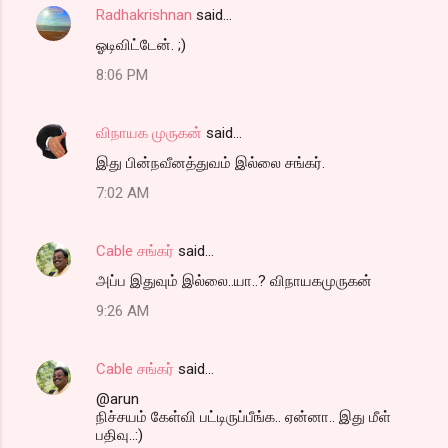
Radhakrishnan
said…
ஓடிவிட்டேன். ;)
8:06 PM
விநாயக முருகன்
said…
இ‌து பின்நவீனத்துவம் இல்லை சங்கர்.
7:02 AM
Cable சங்கர்
said…
அப்ப இதுவும் இல்லை..யா..? விநாயகமுருகன்
9:26 AM
Cable சங்கர்
said…
@arun
நிச்சயம் கேள்வி பட்டிருப்பீங்க.. ஏன்னா.. இது மீள்
பதிவு..:)