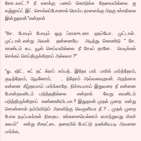
ஸோ..வாட்..? நீ எனக்கு பணம் கொடுக்க தேவையில்லை. ஐ
எஞ்ஜாய்ட் இட். சொல்லப்போனால் ரொம்ப நாளைக்கு பிறகு உச்சநிலை
இன்றுதான்.”என்றாள்
“சே.. போயும் போயும் ஒரு ப்ராஸுடனா. ஹய்யோ.. முட்டாள்..
முட்டாள்..என்று அவன் தன்னையே அடித்து கொண்டு “ சே..
காண்டம் கூட யூஸ் செய்யவில்லை. நீ சேஃப் தானே.. மெடிக்கல்
செக்கப் செய்திருக்கிறாய் அல்லவா.?”
“ஓ.. ஷிட்.. கட் தட் க்ராப் சம்பத்.. இதோ பார். பாரில் பார்த்தோம்,
குடித்தோம், ஆடினோம், … த்தோம் அவ்வளவுதான். அதற்காக
என்னை கீழ்தரமாய் பார்க்காதே. நிச்சயமாய் இதுவரை நீ என்னை
போன்றவளிடம் படுத்ததில்லை என்றால் வேறு எவளிடம்
படுத்திருக்கிறாய் கண்ணகியிடமா.? இதுதான் முதல் முறை என்று
சொன்னால் நம்பிவிடும் அளவிற்கு வெகுளியா நீ..? , முதல் முறை
போல நடிப்பவர்கள் நிறைய.. உங்களையெல்லாம் ஏமாற்றுவது மிகச்
சுலபம்” என்று சிகரட்டை தரையில் போட்டு நசுக்கியபடி அவனை
பார்க்க,