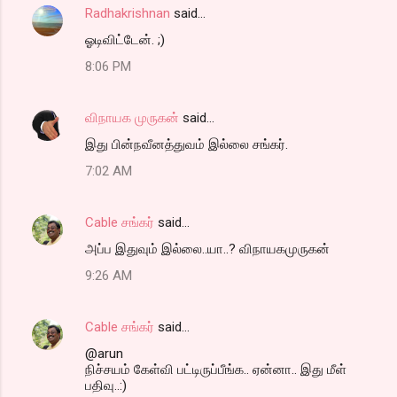
Radhakrishnan
said…
ஓடிவிட்டேன். ;)
8:06 PM
விநாயக முருகன்
said…
இ‌து பின்நவீனத்துவம் இல்லை சங்கர்.
7:02 AM
Cable சங்கர்
said…
அப்ப இதுவும் இல்லை..யா..? விநாயகமுருகன்
9:26 AM
Cable சங்கர்
said…
@arun
நிச்சயம் கேள்வி பட்டிருப்பீங்க.. ஏன்னா.. இது மீள்
பதிவு..:)