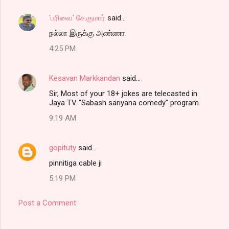
'பரிவை' சே.குமார்
said…
நல்லா இருக்கு அண்ணா.
4:25 PM
Kesavan Markkandan
said…
Sir, Most of your 18+ jokes are telecasted in
Jaya TV "Sabash sariyana comedy" program.
9:19 AM
gopituty
said…
pinnitiga cable ji
5:19 PM
Post a Comment