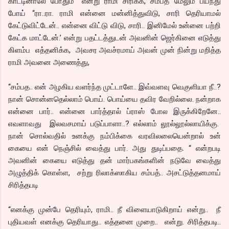
காட்டினாலே போதும்” என்று ராமி சிரிக்க, சம்பத் மேலும் பயந்து
போய் “ரா..ரா. ராமி என்னை மன்னித்துவிடு, சாரி தெரியாமல்
கேட்டுவிட்டேன்.. என்னை விட்டு விடு, சாரி.. இனிமேல் உன்னை பற்றி
கேட்க மாட்டேன்.’ என்று பதட்டத்துடன் அவனின் ஜெர்கினை எடுத்து
கிளம்ப எத்தனிக்க, அவசர அவச்ரமாய் அவன் முன் நின்று மறித்த
ராமி அவனை அணைத்து,
“சம்பத.. என் அழகிய வளர்ந்த முட்டாளே.. இவ்வளவு வெகுளியா நீ..?
நான் சொன்னதெல்லாம் பொய். பொய்யை தவிர வேறில்லை. நன்றாக
என்னை பார்.. என்னை பார்த்தால் ப்ராஸ் போல இருக்கிறேனே..
எவளாவது இலவசமாய் படுப்பாளா..? எல்லாம் லூல்லூல்லாயிக்கு.
நான் சொல்வதில் உனக்கு நம்பிக்கை வரவிலலையென்றால் உன்
கையை என் நெஞ்சில் வைத்து பார். அது துடிப்பதை. “ என்றபடி
அவனின் கையை எடுத்து தன் மார்பகங்களின் நடுவே வைத்து
அழுத்திக் கொள்ள, சற்று ரிலாக்ஸாகிய சம்பத்.. அசட்டுத்தனமாய்
சிரித்தபடி
“எனக்கு முன்பே தெரியும், ராமி.. நீ விளையாடுகிறாய் என்று.. நீ
புதியவள் எனக்கு தெரியாது.. எத்தனை முறை.. என்று. சிரித்தபடி..