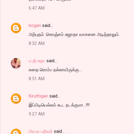
o
6:47 AM
m
m
bogan
said…
e
அற்புதம் .கொஞ்சம் சுஜாதா வாசனை அடித்தாலும்..
n
t
8:32 AM
s
ம.தி.சுதா
said…
கதை ரொம்ப நல்லாயிருக்கு...
8:51 AM
Kiruthigan
said…
இப்பிடியெல்லம் கூட நடக்குமா...!!!
9:27 AM
பிரபல பதிவர்
said…