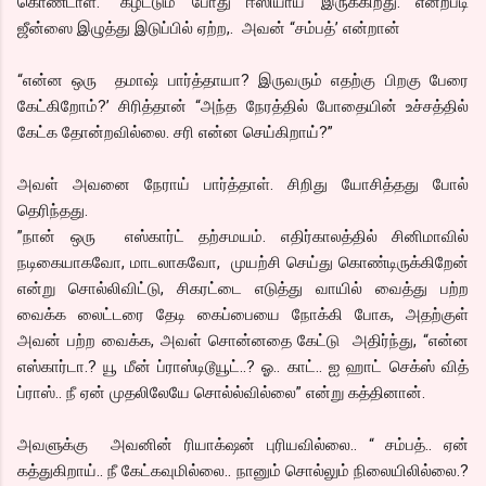
கொண்டாள். ”கழட்டும் போது ஈஸியாய் இருக்கிறது. என்றபடி
ஜீன்ஸை இழுத்து இடுப்பில் ஏற்ற,. அவன் “சம்பத்’ என்றான்
“என்ன ஒரு தமாஷ் பார்த்தாயா? இருவரும் எதற்கு பிறகு பேரை
கேட்கிறோம்?’ சிரித்தான் “அந்த நேரத்தில் போதையின் உச்சத்தில்
கேட்க தோன்றவில்லை. சரி என்ன செய்கிறாய்?”
அவள் அவனை நேராய் பார்த்தாள். சிறிது யோசித்தது போல்
தெரிந்தது.
”நான் ஒரு எஸ்கார்ட் தற்சமயம். எதிர்காலத்தில் சினிமாவில்
நடிகையாகவோ, மாடலாகவோ, முயற்சி செய்து கொண்டிருக்கிறேன்
என்று சொல்லிவிட்டு, சிகரட்டை எடுத்து வாயில் வைத்து பற்ற
வைக்க லைட்டரை தேடி கைப்பையை நோக்கி போக, அதற்குள்
அவன் பற்ற வைக்க, அவள் சொன்னதை கேட்டு அதிர்ந்து, “என்ன
எஸ்கார்டா.? யூ மீன் ப்ராஸ்டிடூயூட்..? ஓ.. காட்.. ஐ ஹாட் செக்ஸ் வித்
ப்ராஸ்.. நீ ஏன் முதலிலேயே சொல்ல்வில்லை” என்று கத்தினான்.
அவளுக்கு அவனின் ரியாக்‌ஷன் புரியவில்லை.. “ சம்பத்.. ஏன்
கத்துகிறாய்.. நீ கேட்கவுமில்லை.. நானும் சொல்லும் நிலையிலில்லை.?