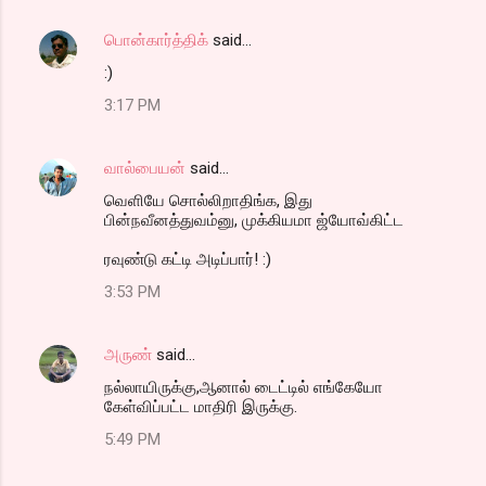
பொன்கார்த்திக்
said…
:)
3:17 PM
வால்பையன்
said…
வெளியே சொல்லிறாதிங்க, இது
பின்நவீனத்துவம்னு, முக்கியமா ஜ்யோவ்கிட்ட
ரவுண்டு கட்டி அடிப்பார்! :)
3:53 PM
அருண்
said…
நல்லாயிருக்கு,ஆனால் டைட்டில் எங்கேயோ
கேள்விப்பட்ட மாதிரி இருக்கு.
5:49 PM