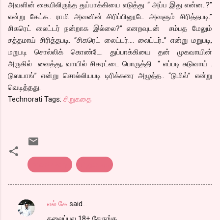
அவளின் கையிலிருந்த துப்பாக்கியை எடுத்து “ அப்ப இது என்ன..?”
என்று கேட்க.. ராமி அவனின் சிரிப்பினூடே அவளும் சிரித்தபடி.”
சிகரெட் லைட்டர் நன்றாக இல்லை?” எனறவுடன் சம்பத மேலும்
சத்தமாய் சிரித்தபடி. “சிகரெட் லைட்டர்…. லைட்டர்..” என்று மறுபடி,
மறுபடி சொல்லிக் கொண்டே. துப்பாக்கியை தன் முகவாயின்
அருகில் வைத்து, வாயில் சிகரட்டை பொருத்தி “ எப்படி சுடுவாய் .
டுஸயாங்” என்று சொல்லியபடி டிரிக்கரை அழுத்த.. “டுமில்” என்று
வெடித்தது.
Technorati Tags:
சிறுகதை
short story
சிறுகதை
எல் கே
said…
C
தலைப்புல 18+ சேருங்க