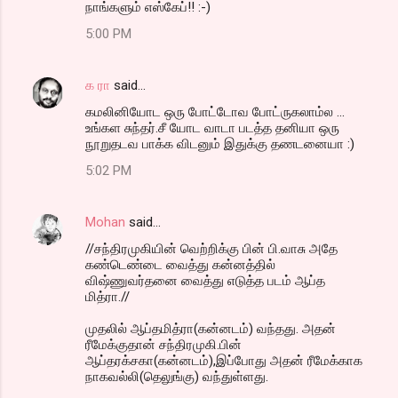
நாங்களும் எஸ்கேப்!! :-)
5:00 PM
க ரா
said…
கமலினியோட ஒரு போட்டோவ போட்ருகலாம்ல ...
உங்கள சுந்தர்.சீ யோட வாடா படத்த தனியா ஒரு
நூறுதடவ பாக்க விடனும் இதுக்கு தணடனையா :)
5:02 PM
Mohan
said…
//சந்திரமுகியின் வெற்றிக்கு பின் பி.வாசு அதே
கண்டெண்டை வைத்து கன்னத்தில்
விஷ்ணுவர்தனை வைத்து எடுத்த படம் ஆப்த
மித்ரா.//
முதலில் ஆப்தமித்ரா(கன்னடம்) வந்தது. அதன்
ரீமேக்குதான் சந்திரமுகி.பின்
ஆப்தரக்சகா(கன்னடம்),இப்போது அதன் ரீமேக்காக
நாகவல்லி(தெலுங்கு) வந்துள்ளது.