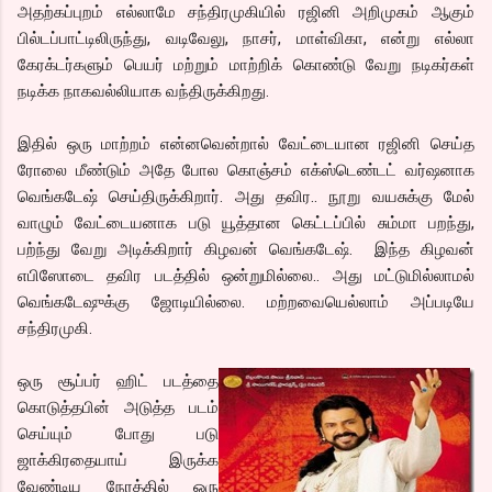
அதற்கப்புறம் எல்லாமே சந்திரமுகியில் ரஜினி அறிமுகம் ஆகும்
பில்டப்பாட்டிலிருந்து, வடிவேலு, நாசர், மாள்விகா, என்று எல்லா
கேரக்டர்களும் பெயர் மற்றும் மாற்றிக் கொண்டு வேறு நடிகர்கள்
நடிக்க நாகவல்லியாக வந்திருக்கிறது.
இதில் ஒரு மாற்றம் என்னவென்றால் வேட்டையான ரஜினி செய்த
ரோலை மீண்டும் அதே போல கொஞ்சம் எக்ஸ்டெண்டட் வர்ஷனாக
வெங்கடேஷ் செய்திருக்கிறார். அது தவிர.. நூறு வயசுக்கு மேல்
வாழும் வேட்டையனாக படு யூத்தான கெட்டப்பில் சும்மா பறந்து,
பற்ந்து வேறு அடிக்கிறார் கிழவன் வெங்கடேஷ். இந்த கிழவன்
எபிஸோடை தவிர படத்தில் ஒன்றுமில்லை.. அது மட்டுமில்லாமல்
வெங்கடேஷுக்கு ஜோடியில்லை. மற்றவையெல்லாம் அப்படியே
சந்திரமுகி.
ஒரு சூப்பர் ஹிட் படத்தை
கொடுத்தபின் அடுத்த படம்
செய்யும் போது படு
ஜாக்கிரதையாய் இருக்க
வேண்டிய நேரத்தில் ஒரு