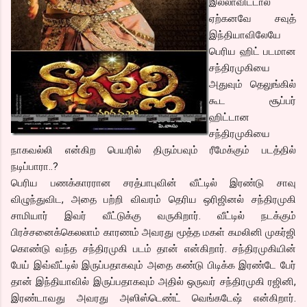
இல்லாவிட்டால்
ஏற்கனவே சவுத்
இந்தியாவிலேயே
பெரிய ஹிட் படமான
சந்திரமுகியை
அதுவும் தெலுங்கில்
கூட சூப்பர்
ஹிட்டான
சந்திரமுகியை
நாகவல்லி என்கிற பெயரில் திரும்பவும் ரீமேக்கும் படத்தில்
நடிப்பாரா..?
பெரிய பணக்காரரான சரத்பாபுவின் வீட்டில் இரண்டு சாவு
விழுந்துவிட, அதை பற்றி விவரம் தெரிய ஒரிஜினல் சந்திரமுகி
சாமியார் இவர் வீட்டுக்கு வருகிறார். வீட்டில் நடக்கும்
பிரச்சனைக்கெலலாம் காரணம் அவரது மூத்த மகள் கமலினி முகர்ஜி
கொண்டு வந்த சந்திரமுகி படம் தான் என்கிறார். சந்திரமுகியின்
பேய் இவ்வீட்டில் இருப்பதாகவும் அதை கண்டு பிடிக்க இரண்டே பேர்
தான் இந்தியாவில் இருப்பதாகவும் அதில் ஒருவர் சந்திரமுகி ரஜினி,
இரண்டாவது அவரது அஸிஸ்டெண்ட் வெங்கடேஷ் என்கிறார்.