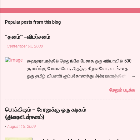
Popular posts from this blog
"தனம்” -விமர்சனம்
-
September 05, 2008
ஹைதராபாத்தில் தெலுங்கே பேசாத ஓரு ஏரியாவில் 500
ரூபாய்க்கு மேலாகவோ, அதற்கு கீழாகவோ, வாங்காத
ஓரு தமிழ் விபசாரி கும்பகோணத்து அக்ரஹாரத்தின்
வீட்டில் மருமகளாக வாழ்கைபடுகிறாள். அவளுடய
மேலும் படிக்க
வாழ்கை எப்படி அமைந்தது? என்ற ஓரு நல்ல லைனை ,
சங்கீதா தன்னுடய இடுப்பை சுழற்றி, சுழற்றி நடப்பதை
போல் சும்மா, சுத்தி, சுத்தி குழப்பி, நம்பமுடியாத
பொக்கிஷம் – சேரனுக்கு ஒரு கடிதம்
திரைக்கதையால் சொதப்பி,சங்கீதாவை ஏதோ ரஜினியை
(திரைவிமர்சனம்)
போல நினைத்து பில்டப் செய்வதும், அவரும் அதற்கு
-
August 15, 2009
ஏற்றார் போல் ரஜினி பாஷா போல க்ளைமாக்ஸில்
செய்வதும் கொஞ்சம் அல்ல ரொம்பவே ஓவர். ஓரு