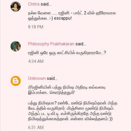
Chitra
said…
நல்ல வேளை ...... ரஜினி - பார்ட் 2 வில் ஹீரோவாக
ஒத்துக்கல. :-) escappu!
8:18 PM
Philosophy Prabhakaran
said…
ரஜினி ஒரே ஒரு காட்சியில் வருகிறாராமே...?
4:34 AM
Unknown
said…
///ரஜினியின் பத்து நிமிஷ அதிரடி எவ்வளவு
இம்பாக்டை கொடுத்தது///
பத்து நிமிஷமா? ரண்டே ரண்டு நிமிஷம்தான் அந்த
வேடத்தில் வருகிறார். மிஞ்சினா மூண்டு நிமிஷம்.
அந்தப் பட டி.வி.டி. வச்சிருக்கிறதே அந்த ரண்டு
நிமிஷத்துக்காகத்தான். என்னா வில்லத்தனம்::))
6:31 AM