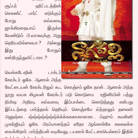
சூப்பர் ஹிட்படத்தின்
செகண்ட் பார்ட் எடுக்கும்
போது எவ்வளவு
ஜாக்கிரதையாய் இருக்க
வேண்டும். பி.வாசுவுக்கு அது
தெரியவில்லையா.? அல்லது
இது போதும்
என்றிருந்துவிட்டாரா..?
வெங்கடேஷின் டாக்டர்
கேரக்டர் ஓகே.. ஆனால் அந்த
வேட்டையன் கேரக்டரிலும் கூட கொஞ்சம் ஓகே தான்.. ஆனால் அந்த
நூறு வயசு கிழவன் கேரக்டர் படு கொடுமை. ரஜினியின் பத்து
நிமிஷ அதிரடி எவ்வளவு இம்பாக்டை கொடுத்தது என்பது
இப்படத்தை பார்த்தால் தெரியும். கொஞ்சமே வ்ந்தாலும் தலைவி
அனுஷ்கா.. ஷ்ஷ்ஷ்ஷ்ஷ்ஷ்ஷ்க்க்க்கககாகாகாகா… ம்ஹும். கமலினி
முகர்ஜியும் ஓகே. பிரம்மானந்தம் ஏதோ ஆங்காங்கே கலகலக்க
வைக்கிறார். பார்த்திபன் வடிவேலு, டயலாக் மேட்டரையெல்லாம் இதில்