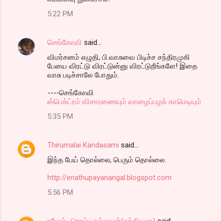
5:22 PM
செங்கோவி
said…
விமர்சனம் எழுதி, பி.வாசுவை பிடிச்ச சந்திரமுகி
பேயை விரட்டு விரட்டுன்னு விரட்டுறீங்களே! இதை
வாசு படிச்சாலே போதும்.
----செங்கோவி
ஸ்பெக்ட்ரம் விசாரணையும் வாழைப்பழக் காமெடியும்
5:35 PM
Thirumalai Kandasami
said…
இந்த பேய் தொல்லை, பெரும் தொல்லை.
http://enathupayanangal.blogspot.com
5:56 PM
ரமேஷ்- ரொம்ப நல்லவன்(சத்தியமா)
said…