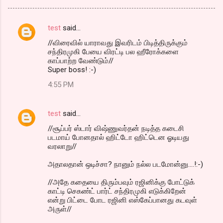
test
said…
C
//விரைவில் யாராவது இவரிடம் பிடித்திருக்கும்
o
சந்திரமுகி பேயை விரட்டி பல ஹீரோக்களை
m
காப்பாற்ற வேண்டும்//
Super boss! :-)
m
4:55 PM
e
n
test
said…
t
//சூப்பர் ஸ்டார் விஷ்ணுவர்தன் நடித்த கடைசி
s
படமாய் போனதால் ஹிட்டோ ஹிட்டென ஓடியது
வரலாறு//
அதாலதான் ஒடிச்சா? நானும் நல்ல படமோன்னு....!:-)
//அதே கதையை திரும்பவும் ரஜினிக்கு போட்டுக்
காட்டி செகண்ட் பார்ட் சந்திரமுகி எடுக்கிறேன்
என்று பிட்டை போட ரஜினி எஸ்கேப்பானது கடவுள்
அருள்//