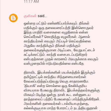
11:17 AM
குளிகன்
said…
ஒன்றை மட்டும் எண்ணிப்பார்க்கவும். நீங்கள்
மதிக்கும் ஒரு தலைவரைப்பற்றி இன்னொருவர்
இந்த மாதிரி வசைகளை எழுதினால் என்ன
செய்வீர்கள்? கொதித்து எழுவீர்கள். ஆனால்
காந்தியர்கள் எவரும் அப்படிச் செய்வதில்லை.
அதுவே காந்திக்கும் நீங்கள் மதிக்கும்
தலைவர்களுக்குமான அடிப்படை வேறுபாட்டைச்
சுட்டிக்காட்டும். காந்தி வசைபாடப்படுகிறார்
என்பதற்கான முதல் காரணம் அவருக்காக எவரும்
வன்முறையில் ஈடுபடுவதில்லை என்பதே
திராவிட இயக்கங்களின் மயக்கத்தில் இருக்கும்
தமிழ்நாட்டில் காந்திய சிந்தனையாளர்கள்
கேவலப்படுத்தப்படுவது வெகு சாதாரணமே.
‘தியாகி’ என்ற சொல்லை ஒரு கேலிக்குரிய
விசயமாக பேசுவது திராவிட இயக்கத்தவர்களுக்கு
மிகவும் பிடித்த ஒன்று. நான் கூட என்னுடைய
தாத்தாவைப் பற்றிப் பேசுவதைப் பார்த்திருக்கிறேன்.
அவர்களின் தலைவர்கள் டால்மியாபுரத்தை,
கல்லக்குடியாக மாற்ற போராட்டம் நடத்தியதுதான்