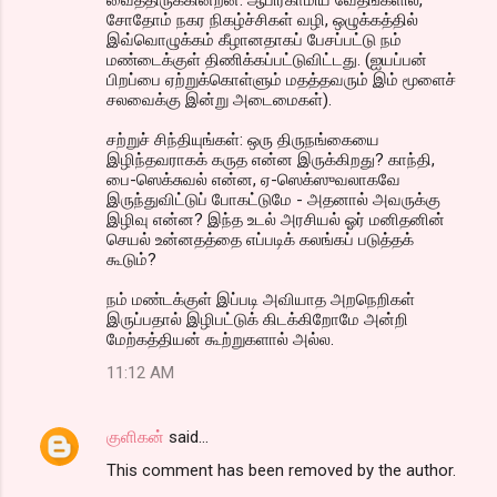
சோதோம் நகர நிகழ்ச்சிகள் வழி, ஒழுக்கத்தில்
இவ்வொழுக்கம் கீழானதாகப் பேசப்பட்டு நம்
மண்டைக்குள் திணிக்கப்பட்டுவிட்டது. (ஐயப்பன்
பிறப்பை ஏற்றுக்கொள்ளும் மதத்தவரும் இம் மூளைச்
சலவைக்கு இன்று அடைமைகள்).
சற்றுச் சிந்தியுங்கள்: ஒரு திருநங்கையை
இழிந்தவராகக் கருத என்ன இருக்கிறது? காந்தி,
பை-ஸெக்சுவல் என்ன, ஏ-ஸெக்ஸுவலாகவே
இருந்துவிட்டுப் போகட்டுமே - அதனால் அவருக்கு
இழிவு என்ன? இந்த உடல் அரசியல் ஓர் மனிதனின்
செயல் உன்னதத்தை எப்படிக் கலங்கப் படுத்தக்
கூடும்?
நம் மண்டக்குள் இப்படி அவியாத அறநெறிகள்
இருப்பதால் இழிபட்டுக் கிடக்கிறோமே அன்றி
மேற்கத்தியன் கூற்றுகளால் அல்ல.
11:12 AM
குளிகன்
said…
This comment has been removed by the author.