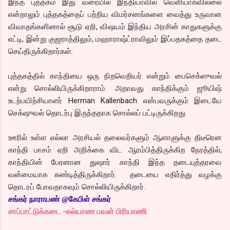
இந்த புத்தகம் இது வரையில் இந்தியாவில் வெளியாகவில்லை
என்றாலும் புத்தகத்தைப் பற்றிய விமர்சனங்களை வைத்து உருவான
விவாதங்களினால் சூடு ஏறி, விஷயம் இந்திய அரசின் காதுகளுக்கு
எட்டி, இன்று குஜராத்திலும், மஹாராஷ்ட்ராவிலும் இப்பதகத்தை தடை
செய்திருக்கிறார்கள்.
புத்தகத்தில் காந்தியை ஒரு நிறவெறியர் என்றும் பைசெக்ஸுவல்
என்று சொல்லியிருக்கிறாராம். அதாவது காந்திக்கும் ஜூயிஷ்
உடற்பயிற்சியாளர் Herman Kallenbach என்பவருக்கும் இடையே
செக்‌ஷுவல் தொடர்பு இருந்ததாக சொல்லப் பட்டிருக்கிறது.
ஊரில் உள்ள எல்லா அரசியல் தலைவர்களும் ஆளாளுக்கு திடீரென
காந்தி பாசம் ஏறி அறிக்கை விட ஆரம்பித்திருக்கிற நேரத்தில்,
காந்தியின் பேரனான துஷார் காந்தி இந்த தடையுத்தரவை
வன்மையாக கண்டித்திருக்கிறார். தடையை எதிர்த்து வழக்கு
தொடரப் போவதாகவும் சொல்லியிருக்கிறார்.
சங்கர் நாராயண் @கேபிள் சங்கர்
சாப்பாட்டுக்கடை -கல்யாண பவன் பிரியாணி