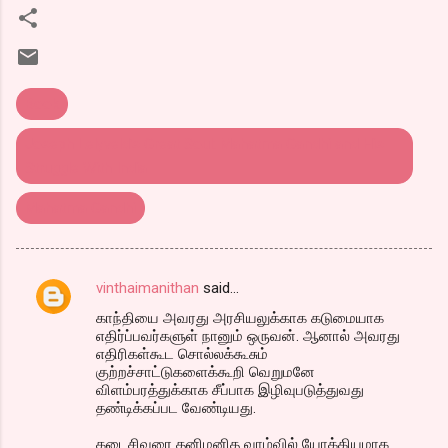
Book
Joseph Lelyveld’s Great Soul: Mahatma Gandhi and His
Struggle With India
Mahatma Gandhi
vinthaimanithan
said…
C
காந்தியை அவரது அரசியலுக்காக கடுமையாக
o
எதிர்ப்பவர்களுள் நானும் ஒருவன். ஆனால் அவரது
m
எதிரிகள்கூட சொல்லக்கூசும்
குற்றச்சாட்டுகளைக்கூறி வெறுமனே
m
விளம்பரத்துக்காக சீப்பாக இழிவுபடுத்துவது
தண்டிக்கப்பட வேண்டியது.
e
n
கடைசிவரை தனிமனித வாழ்வில் யோக்கியமாக