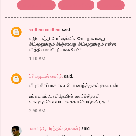
கொத்து பரோட்டா
புத்தக வெளியீடு
ழ பதிப்பகம்.
vinthaimanithan
said…
C
கழிவு பத்தி போட்ருக்கீங்களே... நாலாவது
o
ஆப்ஷனுக்கும் அஞ்சாவது ஆப்ஷனுக்கும் என்ன
m
வித்தியாசம்? புரியலையே?!
m
1:10 AM
e
n
ப்ரியமுடன் வசந்த்
said…
t
விழா சிறப்பாக நடைபெற வாழ்த்துகள் தலைவரே..!
s
உங்களைப்போன்றோரின் வளர்ச்சிதான்
எங்களுக்கெல்லாம் ஊக்கம் கொடுக்கிறது..!
2:50 AM
மணி (ஆயிரத்தில் ஒருவன்)
said…