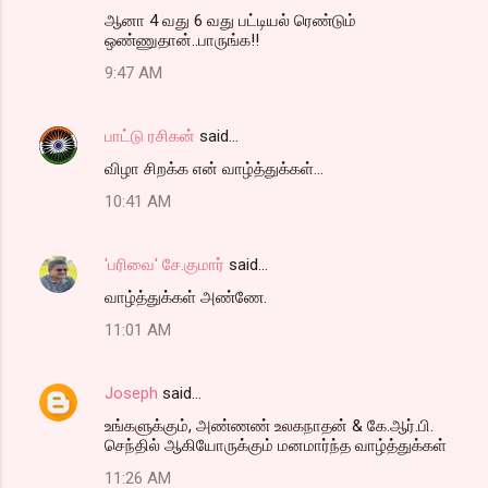
ஆனா 4 வது 6 வது பட்டியல் ரெண்டும்
ஒண்ணுதான்..பாருங்க!!
9:47 AM
பாட்டு ரசிகன்
said…
விழா சிறக்க என் வாழ்த்துக்கள்...
10:41 AM
'பரிவை' சே.குமார்
said…
வாழ்த்துக்கள் அண்ணே.
11:01 AM
Joseph
said…
உங்களுக்கும், அண்ணண் உலகநாதன் & கே.ஆர்.பி.
செந்தில் ஆகியோருக்கும் மனமார்ந்த வாழ்த்துக்கள்
11:26 AM