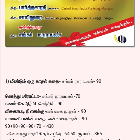
1)
மீண்டும் ஒரு காதல் கதை-
சங்கர் நாராயண்- 90
கொத்து பரோட்டா
- சங்கர் நாராயண்-70
பணம்-கே.ஆர்.பி.
செந்தில்- 90
வீணையடி நீ எனக்கு
-என்.உலக நாதன் - 90
சாமானியனின் கதை
- என்.உலகநாதன் - 90
90+90+90+90+70 = 430
பதினைந்து சதவிகிதம் கழிவு -64.50 ரூபாய் - 365