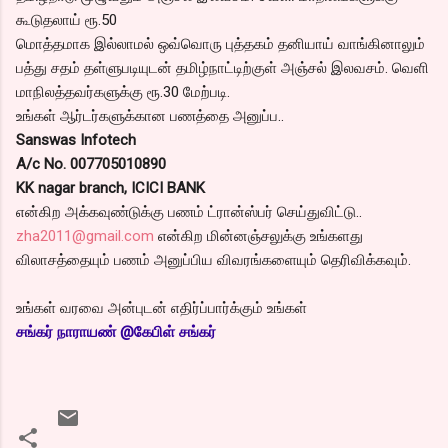
கூடுதலாய் ரூ.50
மொத்தமாக இல்லாமல் ஒவ்வொரு புத்தகம் தனியாய் வாங்கினாலும்
பத்து சதம் தள்ளுபடியுடன் தமிழ்நாட்டிற்குள் அஞ்சல் இலவசம். வெளி
மாநிலத்தவர்களுக்கு ரூ.30 மேற்படி.
உங்கள் ஆர்டர்களுக்கான பணத்தை அனுப்ப..
Sanswas Infotech
A/c No. 007705010890
KK nagar branch, ICICI BANK
என்கிற அக்கவுண்டுக்கு பணம் ட்ரான்ஸ்பர் செய்துவிட்டு..
zha2011@gmail.com
என்கிற மின்னஞ்சலுக்கு உங்களது
விலாசத்தையும் பணம் அனுப்பிய விவரங்களையும் தெரிவிக்கவும்.
உங்கள் வரவை அன்புடன் எதிர்ப்பார்க்கும் உங்கள்
சங்கர் நாராயண் @கேபிள் சங்கர்