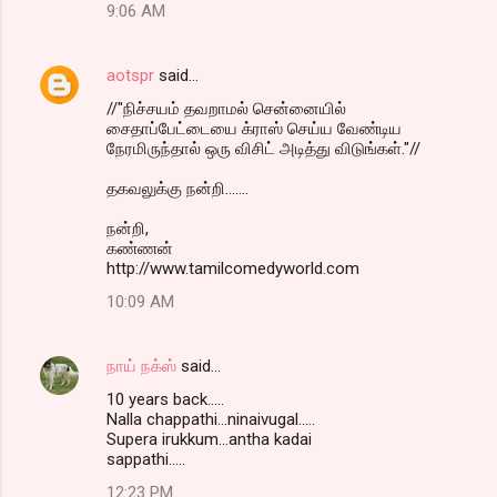
9:06 AM
aotspr
said…
//"நிச்சயம் தவறாமல் சென்னையில்
சைதாப்பேட்டையை க்ராஸ் செய்ய வேண்டிய
நேரமிருந்தால் ஒரு விசிட் அடித்து விடுங்கள்."//
தகவலுக்கு நன்றி.......
நன்றி,
கண்ணன்
http://www.tamilcomedyworld.com
10:09 AM
நாய் நக்ஸ்
said…
10 years back.....
Nalla chappathi...ninaivugal.....
Supera irukkum...antha kadai
sappathi.....
12:23 PM