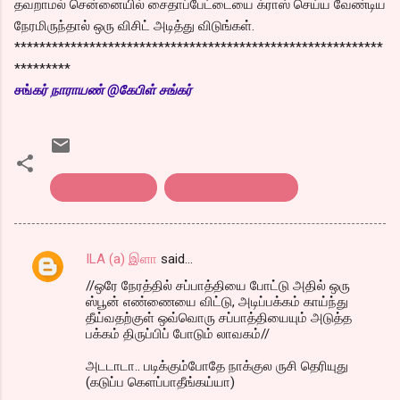
தவறாமல் சென்னையில் சைதாப்பேட்டையை க்ராஸ் செய்ய வேண்டிய
நேரமிருந்தால் ஒரு விசிட் அடித்து விடுங்கள்.
***********************************************************
*********
சங்
கர் நாராயண் @கேபிள் சங்கர்
சாப்பாட்டுக்கடை
சேட்டு சப்பாத்திகடை.
ILA (a) இளா
said…
C
//ஒரே நேரத்தில் சப்பாத்தியை போட்டு அதில் ஒரு
o
ஸ்பூன் எண்ணையை விட்டு, அடிப்பக்கம் காய்ந்து
m
தீய்வதற்குள் ஒவ்வொரு சப்பாத்தியையும் அடுத்த
பக்கம் திருப்பிப் போடும் லாவகம்//
m
அடடாடா.. படிக்கும்போதே நாக்குல ருசி தெரியுது
e
(கடுப்ப கெளப்பாதீங்கய்யா)
n