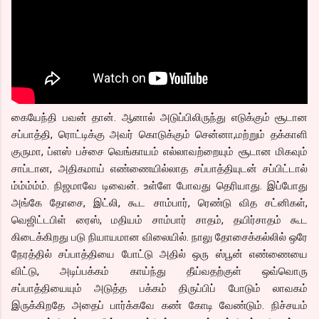
கையேந்தி பவன் தான். ஆனால் அடுப்பிலிருந்து எடுக்கும் சூடான
சப்பாத்தி, ரொட்டிக்கு அவர் கொடுக்கும் சென்னா,மற்றும் தக்காளி
குருமா, ப்ளஸ் பச்சை வெங்காயம் எல்லாவற்றையும் சூடான மிகவும்
சாப்டான, அதிகமாய் எண்ணையில்லாத சப்பாத்தியுடன் சப்பிட்டால்
ம்ம்ம்ம்ம். நிஜமாவே டிவைன். உள்ளே போவது தெரியாது. இப்போது
அங்கே தோசை, இட்லி, கூட சாம்பார், ரெண்டு வித சட்னிகள்,
வெஜிட்டபிள் ரைஸ், மதியம் சாம்பார் சாதம், தயிர்சாதம் கூட
கிடைக்கிறது படு நியாயமான விலையில். நாலு தோசைக்கல்லில் ஒரே
நேரத்தில் சப்பாத்தியை போட்டு அதில் ஒரு ஸ்பூன் எண்ணையை
விட்டு, அடிப்பக்கம் காய்ந்து தீய்வதற்குள் ஒவ்வொரு
சப்பாத்தியையும் அடுத்த பக்கம் திருப்பிப் போடும் லாவகம்
இருக்கிறதே அதைப் பார்க்கவே கண் கோடி வேண்டும். நிச்சயம்