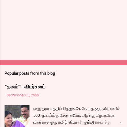
Popular posts from this blog
"தனம்” -விமர்சனம்
-
September 05, 2008
ஹைதராபாத்தில் தெலுங்கே பேசாத ஓரு ஏரியாவில்
500 ரூபாய்க்கு மேலாகவோ, அதற்கு கீழாகவோ,
வாங்காத ஓரு தமிழ் விபசாரி கும்பகோணத்து