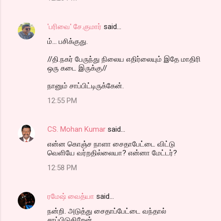
'பரிவை' சே.குமார்
said…
ம்... பசிக்குது.
//தி.நகர் பேருந்து நிலைய எதிர்லையும் இதே மாதிரி
ஒரு கடை இருக்கு//
நானும் சாப்பிட்டிருக்கேன்.
12:55 PM
CS. Mohan Kumar
said…
என்ன கொஞ்ச நாளா சைதாபேட்டை விட்டு
வெளியே வர்றதில்லையா? என்னா மேட்டர்?
12:58 PM
ரமேஷ் வைத்யா
said…
நன்றி. அடுத்து சைதாப்பேட்டை வந்தால்
சாப்பிடுகிறேன்.