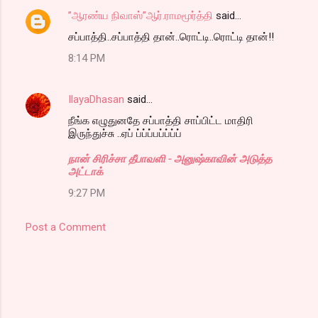
”ஆரண்ய நிவாஸ்”ஆர்.ராமமூர்த்தி
said…
சப்பாத்தி..சப்பாத்தி தான்..ரொட்டி..ரொட்டி தான்!!
8:14 PM
IlayaDhasan
said…
நீங்க எழுதுனதே சப்பாத்தி சாப்பிட்ட மாதிரி
இருந்துச்சு ..ஏப் ப்ப்ப்பப்ப்ப்ப்
நான் சிரிச்சா தீபாவளி - அனுஷ்காவின் அடுத்த
அட்டாக்
9:27 PM
Post a Comment