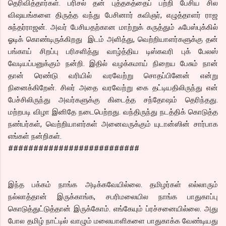
தெரிவித்தார்கள். பரிசல் தன் புத்தகத்தைப் பற்றி பேசிய சில
விஷயங்களை திருத்த வந்து பேசினார் கவிஞர், எழுத்தாளர் ராஜ
சுந்தர்ராஜன். அவர் பேசியதற்கான மாற்றுக் கருத்தும் ஃபேஸ்புக்கில்
ஓடிக் கொண்டிருக்கிறது இடம் அளித்து, வெற்றியாளர்களுக்கு தன்
பங்காய் சிறப்பு பரிசளித்து வாழ்த்திய டிஸ்கவரி புக் பேலஸ்
வேடியப்பனுக்கும் நன்றி. இதில் வழக்கமாய் நிறைய பேசும் நான்
தான் ரெண்டு வரியில் வரவேற்று சொதப்பினேன் என்று
நினைக்கிறேன். சிலர் அதை வரவேற்று கை தட்டியதிலிருந்து என்
பேச்சிலிருந்து அவர்களுக்கு கிடைத்த சந்தோஷம் தெரிந்தது.
மற்றபடி விழா இனிதே நடைபெற்றது. வந்திருந்து நடத்திக் கொடுத்த
நண்பர்கள், வெற்றியாளர்கள் அனைவருக்கும் யுடான்ஸின் சார்பாக
எங்கள் நன்றிகள்.
##########################
இந்த பக்கம் நாங்க அடிக்கவேயில்லை. தமிழர்கள் எல்லாரும்
நல்லாத்தான் இருக்காங்க, சபரிமலையில நாங்க பாதுகாப்பு
கொடுத்துட்டுத்தான் இருக்கோம். எங்கேயும் ப்ரச்சனையில்லை. அது
போல தமிழ் நாட்டில் வாழும் மலையாளிகளை பாதுகாக்க வேண்டியது