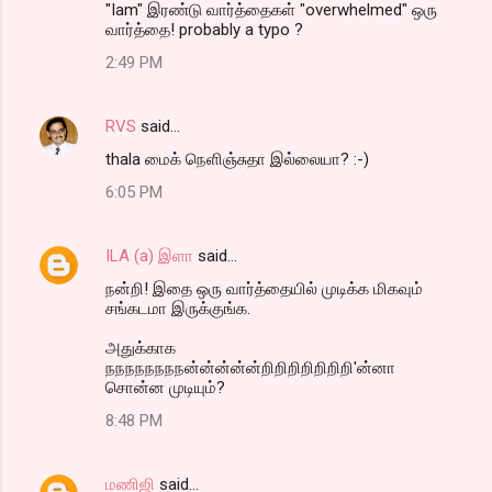
"Iam" இரண்டு வார்த்தைகள் "overwhelmed" ஒரு
வார்த்தை! probably a typo ?
2:49 PM
RVS
said…
thala மைக் நெளிஞ்சுதா இல்லையா? :-)
6:05 PM
ILA (a) இளா
said…
நன்றி! இதை ஒரு வார்த்தையில் முடிக்க மிகவும்
சங்கடமா இருக்குங்க.
அதுக்காக
நநநநநநநநன்ன்ன்ன்ன்றிறிறிறிறிறிறி'ன்னா
சொன்ன முடியும்?
8:48 PM
மணிஜி
said…