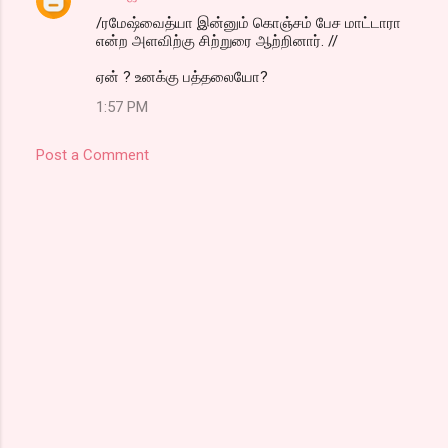
/ரமேஷ்வைத்யா இன்னும் கொஞ்சம் பேச மாட்டாரா
என்ற அளவிற்கு சிற்றுரை ஆற்றினார். //
ஏன் ? உனக்கு பத்தலையோ?
1:57 PM
Post a Comment