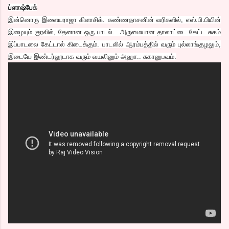
ப்ளாஷ்பேக்
இன்னொரு இளையராஜா கிளாசிக். கண்ணதாசனின் வரிகளில், எஸ்.பி.பியின்
இழையும் குரலில், தேனான ஒரு பாடல். அருமையான தாலாட்டை கேட்ட சுகம்
இப்பாடலை கேட்டால் கிடைக்கும். பாடலில் ஆரம்பத்தில் வரும் புல்லாங்குழலும்,
இடையே இண்டர்லூடாக வரும் வயலினும் அஹா.. சுகானுபவம்.