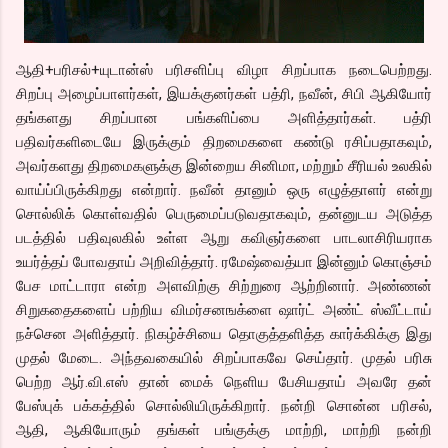
ஆதி+பரிசல்+யுடான்ஸ் பரிசளிப்பு விழா சிறப்பாக நடைபெற்றது.
சிறப்பு அழைப்பாளர்கள், இயக்குனர்கள் பத்ரி, நவீன், சிபி ஆகியோர்
தங்களது சிறப்பான பங்களிப்பை அளித்தார்கள். பத்ரி
பதிவர்களிடையே இருக்கும் திறமைகளை கண்டு ரசிப்பதாகவும்,
அவர்களது திறமைகளுக்கு இன்றைய சினிமா, மற்றும் சீரியல் உலகில்
வாய்ப்பிருக்கிறது என்றார். நவீன் தானும் ஒரு எழுத்தாளர் என்று
சொல்லிக் கொள்வதில் பெருமைப்படுவதாகவும், தன்னுடய அடுத்த
படத்தில் பதிவுலகில் உள்ள ஆறு கவிஞர்களை பாடலாசிரியராக
உயர்த்தப் போவதாய் அறிவித்தார். ரமேஷ்வைத்யா இன்னும் கொஞ்சம்
பேச மாட்டாரா என்ற அளவிற்கு சிற்றுரை ஆற்றினார். அண்ணன்
சிறுகதைகளைப் பற்றிய விமர்சனஙக்ளை ஷார்ட் அண்ட் ஸ்வீட்டாய்
நச்சென அளித்தார். நிகழ்ச்சியை தொகுத்தளித்த கார்க்கிக்கு இது
முதல் மேடை. அந்தவகையில் சிறப்பாகவே செய்தார். முதல் பரிசு
பெற்ற ஆர்.வி.எஸ் தான் மைக் நெளிய பேசியதாய் அவரே தன்
பேஸ்புக் பக்கத்தில் சொல்லியிருக்கிறார். நன்றி சொன்ன பரிசல்,
ஆதி, ஆகியோரும் தங்கள் பங்குக்கு மாற்றி, மாற்றி நன்றி