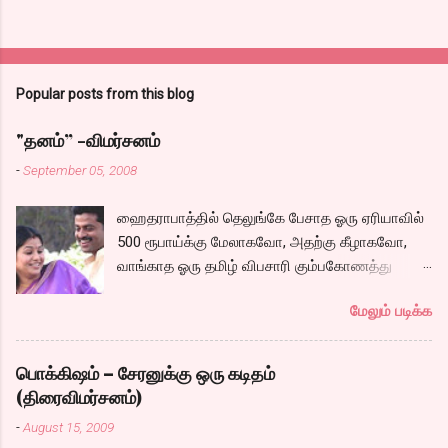
Popular posts from this blog
"தனம்” -விமர்சனம்
-
September 05, 2008
ஹைதராபாத்தில் தெலுங்கே பேசாத ஓரு ஏரியாவில்
500 ரூபாய்க்கு மேலாகவோ, அதற்கு கீழாகவோ,
வாங்காத ஓரு தமிழ் விபசாரி கும்பகோணத்து
அக்ரஹாரத்தின் வீட்டில் மருமகளாக
மேலும் படிக்க
வாழ்கைபடுகிறாள். அவளுடய வாழ்கை எப்படி
அமைந்தது? என்ற ஓரு நல்ல லைனை , சங்கீதா
தன்னுடய இடுப்பை சுழற்றி, சுழற்றி நடப்பதை போல்
பொக்கிஷம் – சேரனுக்கு ஒரு கடிதம்
சும்மா, சுத்தி, சுத்தி குழப்பி, நம்பமுடியாத
(திரைவிமர்சனம்)
திரைக்கதையால் சொதப்பி,சங்கீதாவை ஏதோ
-
August 15, 2009
ரஜினியை போல நினைத்து பில்டப் செய்வதும்,