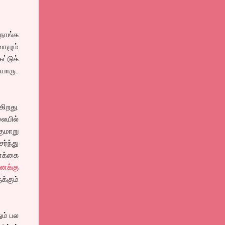
 நாங்க
வாழும்
்டுக்
யாரு..
கிறது.
லையில்
ுமாறு
ர்ந்து
வாக்கை
னக்கு
க்கும்
ும் பல