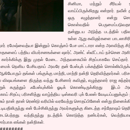
சினிமா, மற்றும் சீரியல் உ
வாய்ப்பிருக்கிறது என்றார். நவீன் 
ஒரு எழுத்தாளர் என்று சொல
கொள்வதில் பெருமைப்படுவதாக
தன்னுடய அடுத்த படத்தில் பதிவ
உள்ள ஆறு கவிஞர்களை பாடலாசிர
தார். ரமேஷ்வைத்யா இன்னும் கொஞ்சம் பேச மாட்டாரா என்ற அளவிற்கு சி
களைப் பற்றிய விமர்சனஙக்ளை ஷார்ட் அண்ட் ஸ்வீட்டாய் நச்சென அளித
கார்க்கிக்கு இது முதல் மேடை. அந்தவகையில் சிறப்பாகவே செய்தார்.
் மைக் நெளிய பேசியதாய் அவரே தன் பேஸ்புக் பக்கத்தில் சொல்லியிருக்க
ியோரும் தங்கள் பங்குக்கு மாற்றி, மாற்றி நன்றி தெரிவித்தார்கள். பரிச
ில விஷயங்களை திருத்த வந்து பேசினார் கவிஞர், எழுத்தாளர் ராஜ சுந்தர்
க் கருத்தும் ஃபேஸ்புக்கில் ஓடிக் கொண்டிருக்கிறது இடம் அளி
ாய் சிறப்பு பரிசளித்து வாழ்த்திய டிஸ்கவரி புக் பேலஸ் வேடியப்பனுக்கும் 
ும் நான் தான் ரெண்டு வரியில் வரவேற்று சொதப்பினேன் என்று நினைக்க
ியதிலிருந்து என் பேச்சிலிருந்து அவர்களுக்கு கிடைத்த சந்தோஷம் தெரி
ெற்றது. வந்திருந்து நடத்திக் கொடுத்த நண்பர்கள், வெற்றியாள
ர்பாக எங்கள் நன்றிகள்.
########