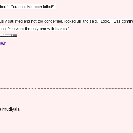
 horn? You could've been killed!"
sly satisfied and not too concerned, looked up and said, "Look, I was comin
ng. You were the only one with brakes."
#########
கர்
a mudiyala