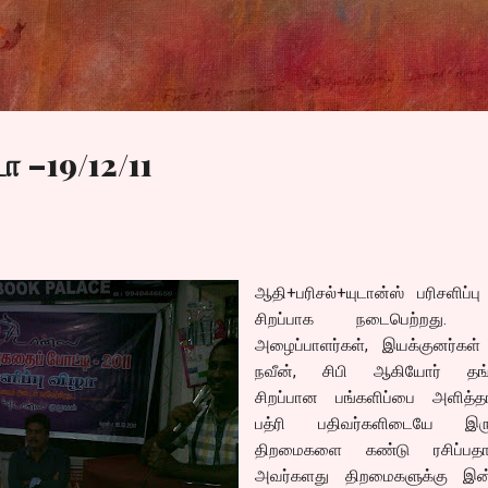
Skip to main content
ா –19/12/11
ஆதி+பரிசல்+யுடான்ஸ் பரிசளிப்ப
சிறப்பாக நடைபெற்றது. சி
அழைப்பாளர்கள், இயக்குனர்கள் 
நவீன், சிபி ஆகியோர் தங்
சிறப்பான பங்களிப்பை அளித்தார
பத்ரி பதிவர்களிடையே இருக
திறமைகளை கண்டு ரசிப்பதாக
அவர்களது திறமைகளுக்கு இ