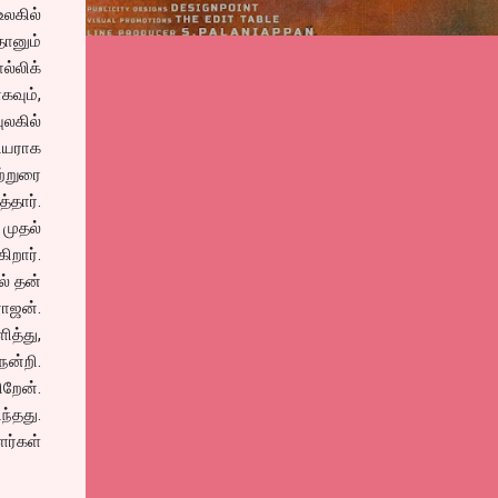
லகில்
தானும்
்லிக்
வும்,
ுலகில்
ியராக
ற்றுரை
்தார்.
 முதல்
ிறார்.
ல் தன்
ராஜன்.
த்து,
நன்றி.
ிறேன்.
ந்தது.
ர்கள்