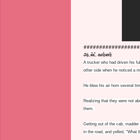
##################
அடல்ட் கார்னர்
A trucker who had driven his ful
other side when he noticed a m
He blew his air horn several t
Realizing that they were not a
them.
Getting out of the cab, madder t
in the road, and yelled, "What 