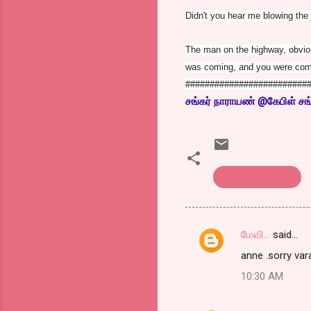
Didn't you hear me blowing the
The man on the highway, obviou
was coming, and you were comi
#########################
சங்
கர் நாராயண் @கேபிள் சங்
கொத்து பரோட்டா
மேவி...
said…
C
anne .sorry var
o
10:30 AM
m
m