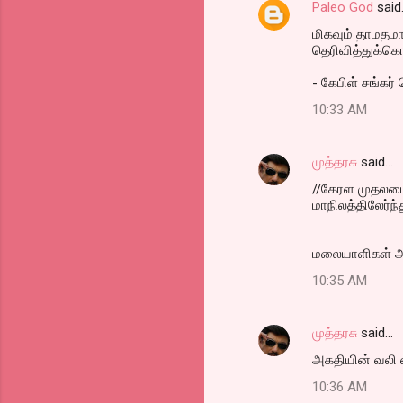
Paleo God
said
e
மிகவும் தாமதம
n
தெரிவித்துக்க
t
- கேபிள் சங்க
s
10:33 AM
முத்தரசு
said…
//கேரள முதலமைச
மாநிலத்திலேர்ந்த
மலையாளிகள் அக
10:35 AM
முத்தரசு
said…
அகதியின் வலி 
10:36 AM