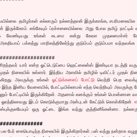
ேயில்லை. தமிழர்கள் எல்லாரும் நல்லாத்தான் இருக்காங்க, சபரிமலையில
ான் இருக்கோம். எங்கேயும் ப்ரச்சனையில்லை. அது போல தமிழ் நாட்டில் 
 வேண்டியது உங்கள் கடமை என்று கேரள முதலமைச்சர் கேட
அகதியாய் பக்கத்து மாநிலத்திலேர்ந்து குடும்பம் குடும்பமா வந்தவங்க 
##################
 சிறந்தவர் யார் என்ற ஓட்டெடுப்பை ஹெட்லைன்ஸ் இண்டியா நடத்தி வரு
 முதல் நிலையில் உள்ளார். இந்திய அளவில் தமிழில் டிவிட்டர் முதல் நி
கிறது. அவருக்கு உங்கள்
ஓட்டுக்களைப் போட்டு
வெற்றி பெற வைக்க
 இந்த இனிய வேளையில், போட்டியில்லாமல் எந்த வெற்றியும் அவருக்கு சே
ானும் போட்டியில் இருக்கிறேன். அதனால் எனக்கும் உங்கள் பொன்னான 
 ஓரத்திலாவது இடம் கொடுக்குமாறு அன்புடன் கேட்டுக் கொள்கிறேன்.
எ
ஸ்புக்குலயேயும் ஒரு ஓட்டை இங்க வந்து குத்தினீங்கன்னா.. நல்லாரு
##############
 பல பேர் கையொடிந்த நிலையில் இருக்கிறார்கள். பஸ் வந்து நன்றாக எழுத