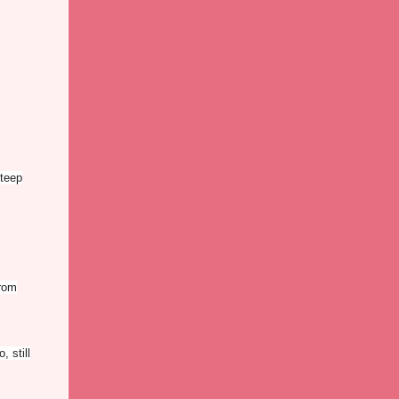
steep
from
, still