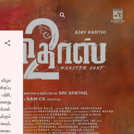
ு விழா
றப்பு
பத்ரி,
களது
்கள்.
்கும்
வும்,
ன்றைய