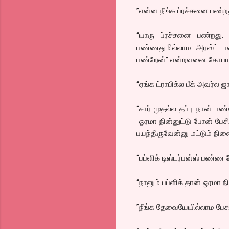
”என்ன நீங்க ப்ரச்சனை பண்ற
“யாரு ப்ரச்சனை பண்றது. 
பண்ணதுமில்லாம அரஸ்ட் ப
பண்றேன்” என்றவனை கோபமாய்
“ஏங்க ட்ராபிக்ல பீக் அவர்ல 
“சார் முதல்ல தப்பு நான் ப
ஓரமா நின்னுட்டு போன் பேசின
பயந்திருவேன்னு மட்டும் நினை
“பப்ளிக் டிஸ்டர்பன்ஸ் பண்ண
“நானும் பப்ளிக் தான் ஒரமா 
”நீங்க தேவையேயில்லாம பேசு