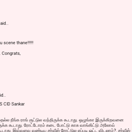
aid…
 scene thane!!!!!
. Congrats,
id…
S CID Sankar
தல்ல நீங்க ராங் ரூட்டுல வந்திருக்க கூடாது. ஒழுங்கா இருக்கிறவனை
யிருக்க கூடாது. ரோட்டோரம் கடை போட்டு காசு வாங்கிட்டு அலோவ்
டாது. இவ்வளவு வண்டிய சர்வீஸ் ரோட்டுல எப்படி ஓட்ட விடலாம்?. சர்வீஸ்