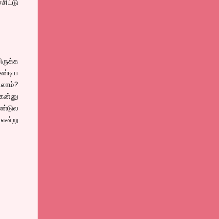
சிட்டு
ிருக்க
ண்டிய
டலாம்?
கன்னு
ண்டுல
என்று