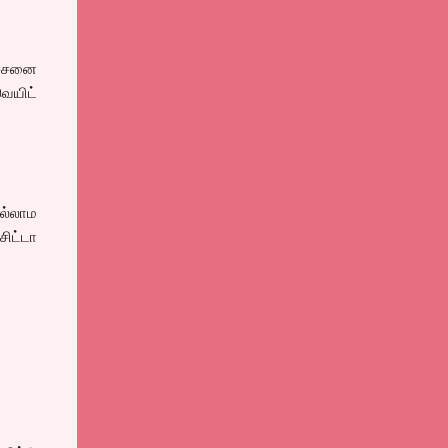
ச்சனை
ெயிட்
ில்லாம
சிட்டா