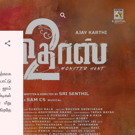
தற்காக
ோட்டு
் ஜாம்
்டிகள்
 மீது
்கிறதே