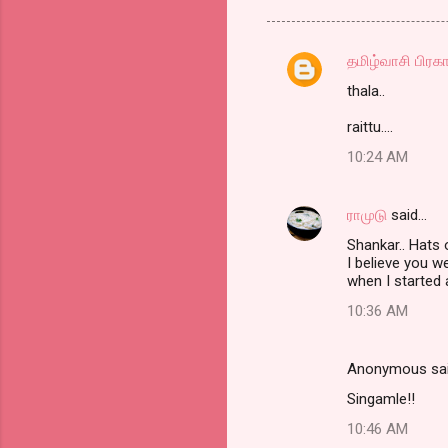
தமிழ்வாசி பிரக
C
thala..
o
m
raittu....
m
10:24 AM
e
n
ராமுடு
said…
t
Shankar.. Hats o
I believe you w
s
when I started ar
10:36 AM
Anonymous sa
Singamle!!
10:46 AM