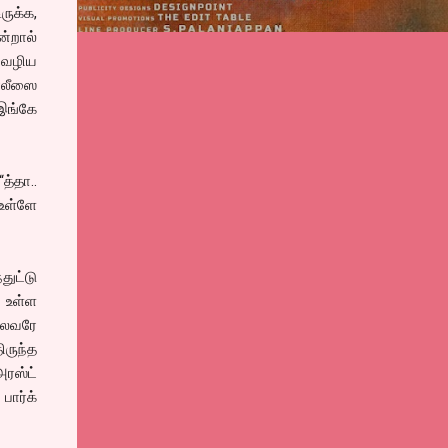
ருக்க,
்றால்
க வழிய
ோலீஸை
 இங்கே
த்தா..
உள்ளே
துட்டு
 உள்ள
தலைவரே
ிருந்த
ரஸ்ட்
ார்க்