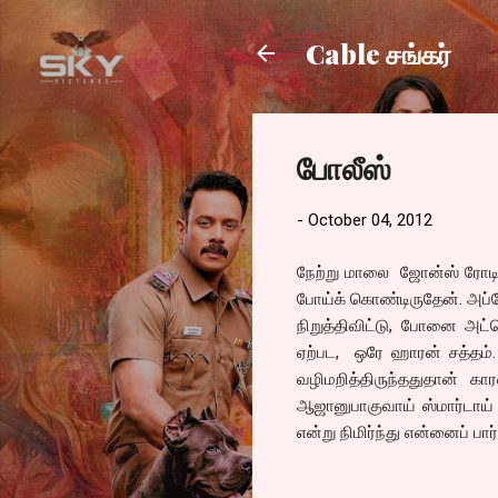
Cable சங்கர்
போலீஸ்
-
October 04, 2012
நேற்று மாலை ஜோன்ஸ் ரோடில்
போய்க் கொண்டிருதேன். அப்
நிறுத்திவிட்டு, போனை அட்ட
ஏற்பட, ஒரே ஹாரன் சத்தம். 
வழிமறித்திருந்ததுதான் கா
ஆஜானுபாகுவாய் ஸ்மார்டாய் 
என்று நிமிர்ந்து என்னைப் பா