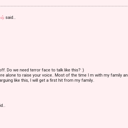
ாஷ்
said…
ff. Do we need terror face to talk like this? :)
ere alone to raise your voice.. Most of the time I m with my family a
guing like this, I will get a first hit from my family..
id…