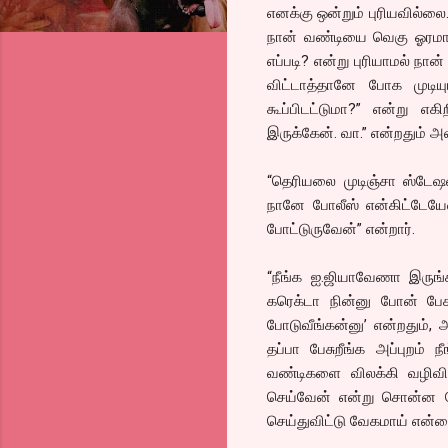
எனக்கு ஒன்றும் புரியவில்லை
நான் வண்டியை வெகு ஓரமாய்
எப்படி? என்று புரியாமல் நான
விட்டாத்தானே போக முடியு
கூப்பிடட்டுமா?” என்று எக
இருக்கேன். வா.” என்றதும் அ
“தெரியலை முடிஞ்சா ஸ்டேஷன
நானே போலீஸ் என்கிட்டேயேவ
போட்டுருவேன்” என்றார்.
“நீங்க ஐ.ஜியாவேணா இருங்க
கரெக்டா நின்னு போன் பேச
போடுவீங்கன்னு’ என்றதும், 
தப்பா பேசுறீங்க அப்புறம் 
வண்டிகளை விலக்கி வழிவி
செய்வேன் என்று சொன்ன போ
செய்துவிட்டு வேகமாய் என்ன