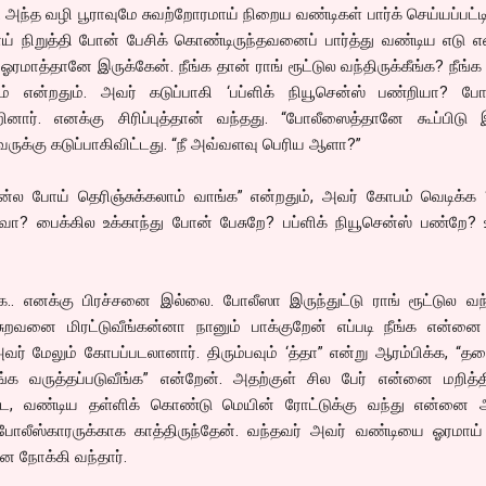
. அந்த வழி பூராவுமே சுவற்றோரமாய் நிறைய வண்டிகள் பார்க் செய்யப்பட்டி
 நிறுத்தி போன் பேசிக் கொண்டிருந்தவனைப் பார்த்து வண்டிய எடு என
் ஓரமாத்தானே இருக்கேன். நீங்க தான் ராங் ரூட்டுல வந்திருக்கீங்க? நீங்
ம் என்றதும். அவர் கடுப்பாகி ‘பப்ளிக் நியூசென்ஸ் பண்றியா? ப
ிறினார். எனக்கு சிரிப்புத்தான் வந்தது. “போலீஸைத்தானே கூப்பிடு
வருக்கு கடுப்பாகிவிட்டது. “நீ அவ்வளவு பெரிய ஆளா?”
்ல போய் தெரிஞ்சுக்கலாம் வாங்க” என்றதும், அவர் கோபம் வெடிக்க “
ா? பைக்கில உக்காந்து போன் பேசுறே? பப்ளிக் நியூசென்ஸ் பண்றே? 
.. எனக்கு பிரச்சனை இல்லை. போலீஸா இருந்துட்டு ராங் ரூட்டுல வந்
ுறவனை மிரட்டுவீங்கன்னா நானும் பாக்குறேன் எப்படி நீங்க என்னை
அவர் மேலும் கோபப்படலானார். திரும்பவும் ‘த்தா” என்று ஆரம்பிக்க, “
நீங்க வருத்தப்படுவீங்க” என்றேன். அதற்குள் சில பேர் என்னை மறித்த
ட, வண்டிய தள்ளிக் கொண்டு மெயின் ரோட்டுக்கு வந்து என்னை அ
லீஸ்காரருக்காக காத்திருந்தேன். வந்தவர் அவர் வண்டியை ஓரமாய் ப
ை நோக்கி வந்தார்.