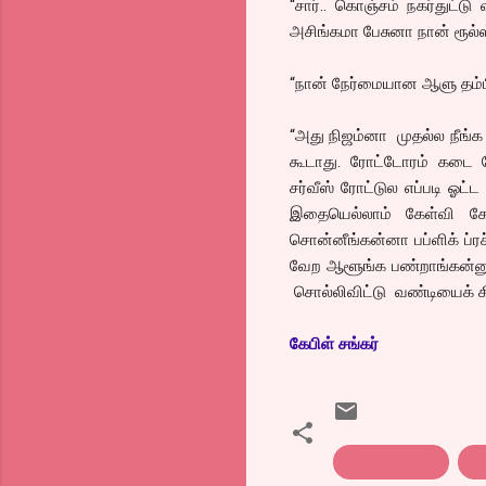
“சார்.. கொஞ்சம் நகர்துட்டு
அசிங்கமா பேசுனா நான் ரூல்ஸ
“நான் நேர்மையான ஆளு தம்பி
“அது நிஜம்னா முதல்ல நீங்க 
கூடாது. ரோட்டோரம் கடை ப
சர்வீஸ் ரோட்டுல எப்படி ஓட்
இதையெல்லாம் கேள்வி கே
சொன்னீங்கன்னா பப்ளிக் ப்
வேற ஆளூங்க பண்றாங்கன்னு
சொல்லிவிட்டு வண்டியைக் க
கேபிள் சங்கர்
சட்டம் ஒழுங்கு
போ