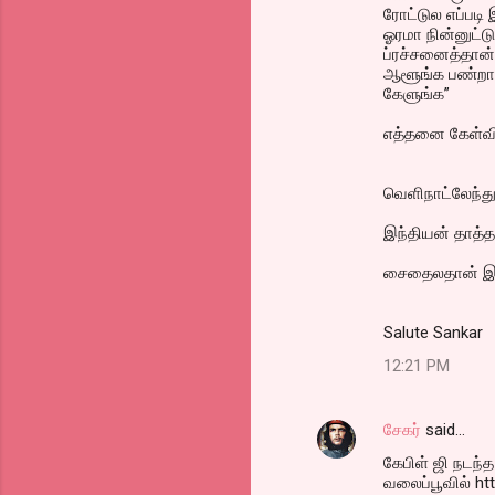
ரோட்டுல எப்பட
ஓரமா நின்னுட்
ப்ரச்சனைத்தான
ஆளூங்க பண்றாங
கேளுங்க”
எத்தனை கேள்வி 
வெளிநாட்லேந்து
இந்தியன் தாத்
சைதைலதான் இருக
Salute Sankar
12:21 PM
சேகர்
said…
கேபிள் ஜி நடந்
வலைப்பூவில் ht