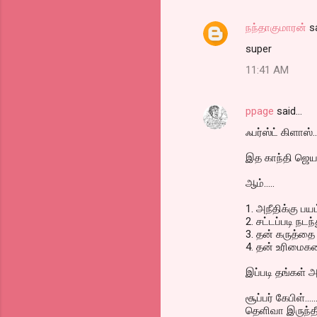
நந்தாகுமாரன்
s
super
11:41 AM
ppage
said…
ஃபர்ஸ்ட் கிளாஸ்..
இத காந்தி ஜெயந
ஆம்.....
1. அநீதிக்கு ப
2. சட்டப்படி நடந
3. தன் கருத்தை
4. தன் உரிமைகளை
இப்படி தங்கள் அ
சூப்பர் கேபிள்.
தெளிவா இருந்தீங்