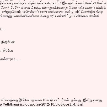
ி இவ்வளவு வண்டிய பார்க் பண்ண விடலாம்? இதையெல்லாம் கேள்வி கேட்க
டு போன் பேசினவனை அரஸ்ட் பண்ணுவீங்கன்னு சொன்னீங்கன்னா பப்ளிக்
் பண்ணுவோம். இதெல்லாம் நான் பண்ணலை என் டிபார்ட்மெண்டுல வேற
்கன்னு சொன்னீங்கன்னா அதை சரி பண்ணிட்டு பப்ளிக்கை கேள்வி
. .
 திரும்புன
தா இப்போ
்காராம . . .
த சம்பவத்தை இங்கே பதிவாக போட்டு விட்டர்கள்.. நல்லது. இன்று எனது
tp://eththanam.blogspot.in/2012/10/blog-post_4.html