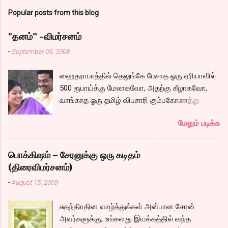
Popular posts from this blog
"தனம்” -விமர்சனம்
-
September 05, 2008
ஹைதராபாத்தில் தெலுங்கே பேசாத ஓரு ஏரியாவில்
500 ரூபாய்க்கு மேலாகவோ, அதற்கு கீழாகவோ,
வாங்காத ஓரு தமிழ் விபசாரி கும்பகோணத்து
அக்ரஹாரத்தின் வீட்டில் மருமகளாக
மேலும் படிக்க
வாழ்கைபடுகிறாள். அவளுடய வாழ்கை எப்படி
அமைந்தது? என்ற ஓரு நல்ல லைனை , சங்கீதா
தன்னுடய இடுப்பை சுழற்றி, சுழற்றி நடப்பதை போல்
பொக்கிஷம் – சேரனுக்கு ஒரு கடிதம்
சும்மா, சுத்தி, சுத்தி குழப்பி, நம்பமுடியாத
(திரைவிமர்சனம்)
திரைக்கதையால் சொதப்பி,சங்கீதாவை ஏதோ
-
August 15, 2009
ரஜினியை போல நினைத்து பில்டப் செய்வதும்,
அவரும் அதற்கு ஏற்றார் போல் ரஜினி பாஷா போல
சுதந்திரதின வாழ்த்துக்கள் அன்பான சேரன்
க்ளைமாக்ஸில் செய்வதும் கொஞ்சம் அல்ல
அவர்களுக்கு, உங்களது இயக்கத்தில் வந்த
ரொம்பவே ஓவர். ஓரு ஆச்சாரமான இளைஞன்