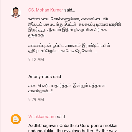
CS. Mohan Kumar
said…
C
உண்மையை சொல்லணும்னா, கலகலப்பை விட
o
இப்படம் பல மடங்கு பெட்டர். கலகலப்பு டிராமா மாதிரி
m
இருந்தது. ஆனால் இதில் நிறையவே சிரிக்க
முடிந்தது.
m
கலகலப்புடன் ஒப்பிட காரணம் இரண்டும் டபிள்
e
ஹீரோ சப்ஜெக்ட்- காமெடி ஜெனோர் ....
n
9:12 AM
t
s
Anonymous said…
கடைசி வரி...யதார்த்தம். இன்னும் எத்தனை
காலம்தான்...!!
9:29 AM
Velakkamaaru
said…
Aadhibhagavan..Onbathulu Guru..ponra mokkai
padangalukku ithu evvalavo better...By the way,