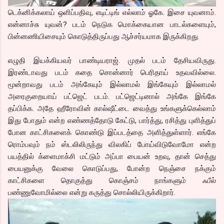
டெக்னிக்கலாய் ஒளிப்பதிவு, எடிட்டிங் எல்லாம் ஓகே. இசை யுவனாம்.
என்னாச்சு யுவன்? படம் நெடுக மொக்கையான பாடல்களையும்,
பின்னணியிசையும் கொடுத்திருப்பது ஆச்சர்யமாக இருக்கிறது.
எழுதி இயக்கியவர் பாண்டியராஜ். முதல் படம் தேசியவிருது.
இரண்டாவது படம் கதை சொன்னார் பெரிதாய் உதவவில்லை.
மூன்றாவது படம் அங்கேயும் இல்லாமல் இங்கேயும் இல்லாமல்
அரைகுறையாய் பட்ஜெட் படம். பட்ஜெட்டினால் அங்கே இங்கே
தப்பிக்க. அதே ஹீரோவின் கால்ஷீட்டை வைத்து உங்களுக்கெல்லாம்
இது போதும் என்ற எண்ணத்தோடு கேட்டு, பார்த்து, ரசித்து புளித்துப்
போன காட்சிகளைக் கொண்டு இப்படத்தை அளித்துள்ளார். எங்கே
ரொம்பவும் நம் ஸ்டலிலிருந்து விலகிப் போய்விடுவோமோ என்ற
பயத்தில் க்ளைமாக்சி மட்டும் அப்பா பையன் உறவு, தான் செத்து
பையனுக்கு வேலை கொடுப்பது, போன்ற நெஞ்சை நக்கும்
காட்சிகளை தொகுத்து கொஞ்சம் நாங்களும் ஃபீல்
பண்ணுவோமில்லை என்று கருத்து சொல்லியிருக்கிறார்.