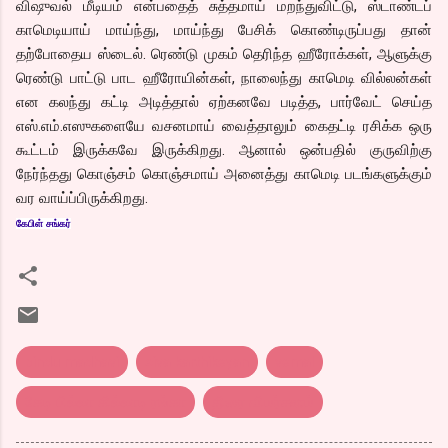
விஷுவல் மீடியம் என்பதைத் சுத்தமாய் மறந்துவிட்டு, ஸ்டாண்டப்
காமெடியாய் மாய்ந்து, மாய்ந்து பேசிக் கொண்டிருப்பது தான்
தற்போதைய ஸ்டைல். ரெண்டு முகம் தெரிந்த ஹீரோக்கள், ஆளுக்கு
ரெண்டு பாட்டு பாட ஹீரோயின்கள், நாலைந்து காமெடி வில்லன்கள்
என கலந்து கட்டி அடித்தால் ஏற்கனவே படித்த, பார்வேட் செய்த
எஸ்.எம்.எஸுகளையே வசனமாய் வைத்தாலும் கைதட்டி ரசிக்க ஒரு
கூட்டம் இருக்கவே இருக்கிறது. ஆனால் ஒன்பதில் குருவிற்கு
நேர்ந்தது கொஞ்சம் கொஞ்சமாய் அனைத்து காமெடி படங்களுக்கும்
வர வாய்ப்பிருக்கிறது.
கேபிள் சங்கர்
bindu madhavi
siva karthikeyan
vemal
கேடி பில்லா கில்லாடி ரங்கா
திரை விமர்சனம்