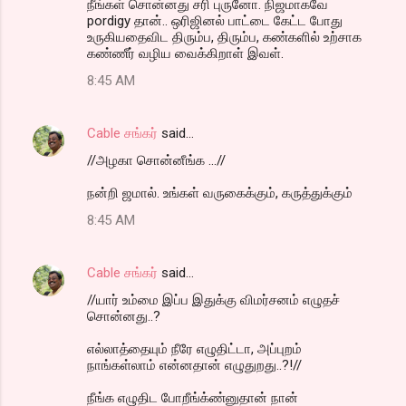
நீங்கள் சொன்னது சரி புருனோ. நிஜமாகவே
pordigy தான்.. ஒரிஜினல் பாட்டை கேட்ட போது
உருகியதைவிட திரும்ப, திரும்ப, கண்களில் உற்சாக
கண்ணீர் வழிய வைக்கிறாள் இவள்.
8:45 AM
Cable சங்கர்
said…
//அழகா சொன்னீங்க ...//
நன்றி ஜமால். உங்கள் வருகைக்கும், கருத்துக்கும்
8:45 AM
Cable சங்கர்
said…
//யார் உம்மை இப்ப இதுக்கு விமர்சனம் எழுதச்
சொன்னது..?
எல்லாத்தையும் நீரே எழுதிட்டா, அப்புறம்
நாங்கள்லாம் என்னதான் எழுதுறது..?!//
நீங்க எழுதிட போறீங்க்ண்னுதான் நான்