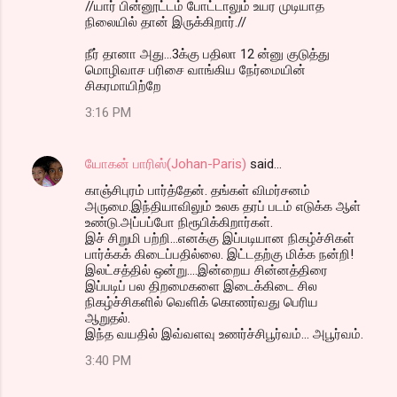
//யார் பின்னூட்டம் போட்டாலும் உயர முடியாத
நிலையில் தான் இருக்கிறார்.//
நீர் தானா அது...3க்கு பதிலா 12 ன்னு குடுத்து
மொழிவாச பரிசை வாங்கிய நேர்மையின்
சிகரமாயிற்றே
3:16 PM
யோகன் பாரிஸ்(Johan-Paris)
said…
காஞ்சிபுரம் பார்த்தேன். தங்கள் விமர்சனம்
அருமை.இந்தியாவிலும் உலக தரப் படம் எடுக்க ஆள்
உண்டு.அப்பப்போ நிரூபிக்கிறார்கள்.
இச் சிறுமி பற்றி...எனக்கு இப்படியான நிகழ்ச்சிகள்
பார்க்கக் கிடைப்பதில்லை. இட்டதற்கு மிக்க நன்றி!
இலட்சத்தில் ஒன்று....இன்றைய சின்னத்திரை
இப்படிப் பல திறமைகளை இடைக்கிடை சில
நிகழ்ச்சிகளில் வெளிக் கொணர்வது பெரிய
ஆறுதல்.
இந்த வயதில் இவ்வளவு உணர்ச்சிபூர்வம்... அபூர்வம்.
3:40 PM