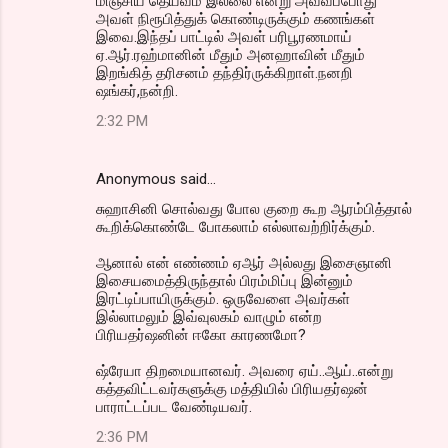
மிஞ்சிய தெய்வம் இல்லை என்று அவ்வப்போது
அவள் நிரூபித்துக் கொண்டிருக்கும் கணங்கள்
இவை.இந்தப் பாட்டில் அவள் பரிபூரணமாய்
ஏ.ஆர்.ரஹ்மானின் மீதும் அனஹாவின் மீதும்
இறங்கித் தரிசனம் தந்திர்ருக்கிறாள்.நனறி
ஷங்கர்,நன்றி.
2:32 PM
Anonymous said…
சுஹாசினி சொல்வது போல குறை கூற ஆரம்பித்தால்
கூறிக்கொண்டே போகலாம் எல்லாவற்றிர்க்கும்.
ஆனால் என் எண்ணம் ஏஆர் அல்லது இசைஞானி
இசையமைத்திருந்தால் பிரம்மிப்பு இன்னும்
இரட்டிப்பாயிருக்கும். ஒருவேளை அவர்கள்
இல்லாமலும் இவ்வுலகம் வாழும் என்ற
பிரியதர்ஷனின் ஈகோ காரணமோ?
ஷ்ரேயா திறமையானவர். அவரை ஏய்..ஆய்..என்று
கத்தவிட்டவர்களுக்கு மத்தியில் பிரியதர்ஷன்
பாராட்டப்பட வேண்டியவர்.
2:36 PM