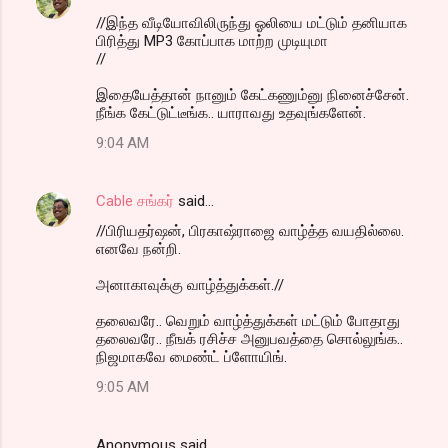
//இந்த வீடியோவிலிருந்து ஓலியை மட்டும் தனியாக
பிரித்து MP3 கோப்பாக மாற்ற முடியுமா
//
இதையேத்தான் நானும் கேட்கணும்னு நினைச்சேன்.
நீங்க கேட்டுட்டீங்க.. யாராவது உதவுங்களேன்.
9:04 AM
Cable சங்கர்
said…
//பிரியதர்ஷன், பிரகாஷ்ராஜை வாழ்த்த வயதில்லை.
எனவே நன்றி.
அனாகாவுக்கு வாழ்த்துக்கள்.//
தலைவரே.. வெறும் வாழ்த்துக்கள் மட்டும் போதாது
தலைவரே.. நீஙக் ரசிச்ச அனுபவத்தை சொல்லுங்க..
நிஜமாகவே மைண்ட் ப்ளோயிங்.
9:05 AM
Anonymous said…