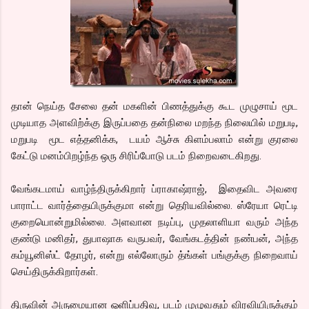
தான் நெய்த சேலை தன் மகளின் பிணத்துக்கு கூட முழுசாய் மூட
முடியாத அளவிற்க்கு இருப்பதை தன்நிலை மறந்த நிலையில் மறுபடி,
மறுபடி மூட எத்தனிக்க, டயம் ஆச்சு கிளம்பலாம் என்று குரலை
கேட்டு மனம்பிறழ்ந்த ஒரு சிரிப்போடு படம் நிறைவடைகிறது.
வேங்கடமாய் வாழ்ந்திருக்கிறார் ப்ராகாஷ்ராஜ், இதைவிட அவரை
பாராட்ட வார்த்தையிருக்குமா என்று தெரியவில்லை. ஸ்ரேயா ரெட்டி
குறையொன்றுமில்லை. அளவான நடிப்பு, முதலாளியா வரும் அந்த
குண்டு மனிதர், துபாஷாக வருபவர், வேங்கடத்தின் நண்பன், அந்த
கம்யூனிஸ்ட் தோழர், என்று எல்லோரும் த்ங்கள் பங்குக்கு நிறைவாய்
செய்திருக்கிறார்கள்.
திருவின் அருமையான ஒளிப்பதிவு, படம் முழுவதும் விரவியிருக்கும்