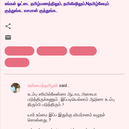
உங்கள் ஓட்டை தமிழ்மணத்திலும், தமிலிஷிலும்,Nதமிழ்லேயும்
குத்துங்க.. எசமான் குத்துங்க..
Kanchivaram
world cinema
உலக சினிமா
காஞ்சீவரம்
உண்மைத்தமிழன்
said…
C
உடம்பு சரியில்லேன்னா ஆடாம, அசையா
o
படுத்திருக்கணும்.. இப்படியெல்லாம் ஆடுனா உடம்பு
m
திரும்பி படுத்திரும்..!
m
யார் உம்மை இப்ப இதுக்கு விமர்சனம் எழுதச்
சொன்னது..?
e
n