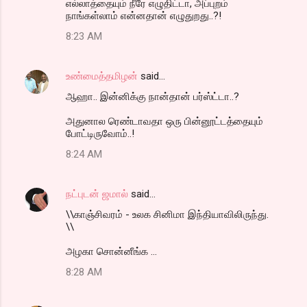
எல்லாத்தையும் நீரே எழுதிட்டா, அப்புறம்
நாங்கள்லாம் என்னதான் எழுதுறது..?!
t
8:23 AM
s
உண்மைத்தமிழன்
said…
ஆஹா.. இன்னிக்கு நான்தான் பர்ஸ்ட்டா..?
அதுனால ரெண்டாவதா ஒரு பின்னூட்டத்தையும்
போட்டிருவோம்..!
8:24 AM
நட்புடன் ஜமால்
said…
\\காஞ்சிவரம் - உலக சினிமா இந்தியாவிலிருந்து.
\\
அழகா சொன்னீங்க ...
8:28 AM