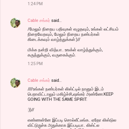
1:24 PM
Cable சங்கர்
said…
/மேலும் நிறைய பதிவுகள் எழுதவும், உங்கள் லட்சியம்
நிறைவேறவும், மேலும் நிறைய நண்பர்கள்
கிடைக்கவும் வாழ்த்துக்கள்:)//
மிக்க நன்றி வித்யா.. உஙக்ள் வாழ்த்துக்கும்,
கருத்துக்கும், வருகைக்கும்.
1:25 PM
Cable சங்கர்
said…
////உங்கள் நண்பர்கள் லிஸ்ட்டில் நானும் இடம்
பெறாவிட்டாலும் மகிழ்ச்சி,ஷங்கர் அண்ணே.KEEP
GOING WITH THE SAME SPIRIT.
:))//
எண்ணன்னே இப்படி சொல்லீட்டீங்க.. ஏதோ லிஸ்டுல
விட்டுறுச்சு அதுக்காக இப்படியா.. லிஸ்ட்ல