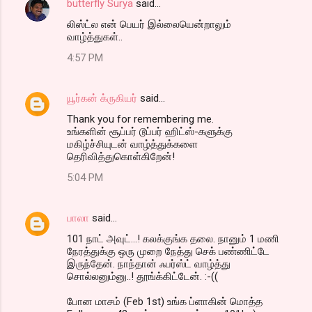
butterfly Surya
said…
லிஸ்ட்ல என் பெயர் இல்லையென்றாலும்
வாழ்த்துகள்..
4:57 PM
யூர்கன் க்ருகியர்
said…
Thank you for remembering me.
உங்களின் சூப்பர் டூப்பர் ஹிட்ஸ்-களுக்கு
மகிழ்ச்சியுடன் வாழ்த்துக்களை
தெரிவித்துகொள்கிறேன்!
5:04 PM
பாலா
said…
101 நாட் அவுட்...! கலக்குங்க தலை. நானும் 1 மணி
நேரத்துக்கு ஒரு முறை நேத்து செக் பண்ணிட்டே
இருந்தேன். நாந்தான் ஃபர்ஸ்ட் வாழ்த்து
சொல்லனும்னு..! தூங்க்கிட்டேன். :-((
போன மாசம் (Feb 1st) உங்க ப்ளாகின் மொத்த