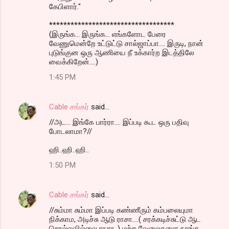
கேபிளார்."
***********************************
(இருங்க... இருங்க... எங்களோட பேரை
வேணுமென்றே உட்டுட்டு சால்ஜாப்பா.... இருடி, நான்
புடுங்குன ஒரு ஆணியை நீ உக்கார்ற இடத்திலே
வைக்கிறேன்....)
1:45 PM
Cable சங்கர்
said…
//அட... இங்கே பார்ரா.... இப்படி கூட ஒரு பதிவு
போடலாமா?//
ஹி..ஹி..ஹி..
1:50 PM
Cable சங்கர்
said…
//சும்மா சும்மா இப்படி கண்ணீரும் கம்பலையுமா
நிக்காம, அடிச்சு ஆடு ராசா....( சரக்கடிச்சுட்டு ஆட
சொல்லவில்லை ராசா..) மற்ற வேலைகளை நாங்க