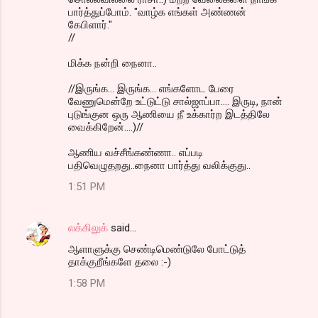
பார்த்துப்போம். "வாழ்க எங்கள் அண்ணன்
கேபிளார்."
//
மிக்க நன்றி நைனா..
//இருங்க... இருங்க... எங்களோட பேரை
வேணுமென்றே உட்டுட்டு சால்ஜாப்பா.... இருடி, நான்
புடுங்குன ஒரு ஆணியை நீ உக்கார்ற இடத்திலே
வைக்கிறேன்....)//
ஆணிய வச்சீங்கண்ணா.. எப்படி
பதிவெழுதறது..நைனா பார்த்து வலிக்குது..
1:51 PM
லக்கிலுக்
said…
ஆளாளுக்கு செண்டிமெண்டுலே போட்டுத்
தாக்குறீங்களே தலை :-)
1:58 PM