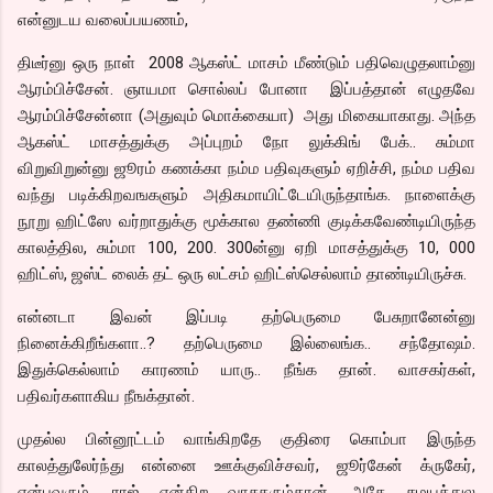
என்னுடய வலைப்பயணம்,
திடீர்னு ஒரு நாள் 2008 ஆகஸ்ட் மாசம் மீண்டும் பதிவெழுதலாம்னு
ஆரம்பிச்சேன். ஞாயமா சொல்லப் போனா இப்பத்தான் எழுதவே
ஆரம்பிச்சேன்னா (அதுவும் மொக்கையா) அது மிகையாகாது. அந்த
ஆகஸ்ட் மாசத்துக்கு அப்புறம் நோ லுக்கிங் பேக்.. சும்மா
விறுவிறுன்னு ஜூரம் கணக்கா நம்ம பதிவுகளும் ஏறிச்சி, நம்ம பதிவ
வந்து படிக்கிறவஙகளும் அதிகமாயிட்டேயிருந்தாங்க. நாளைக்கு
நூறு ஹிட்ஸே வர்றாதுக்கு மூக்கால தண்ணி குடிக்கவேண்டியிருந்த
காலத்தில, சும்மா 100, 200. 300ன்னு ஏறி மாசத்துக்கு 10, 000
ஹிட்ஸ், ஜஸ்ட் லைக் தட் ஒரு லட்சம் ஹிட்ஸ்செல்லாம் தாண்டியிருச்சு.
என்னடா இவன் இப்படி தற்பெருமை பேசுறானேன்னு
நினைக்கிறீங்களா..? தற்பெருமை இல்லைங்க.. சந்தோஷம்.
இதுக்கெல்லாம் காரணம் யாரு.. நீங்க தான். வாசகர்கள்,
பதிவர்களாகிய நீஙக்தான்.
முதல்ல பின்னூட்டம் வாங்கிறதே குதிரை கொம்பா இருந்த
காலத்துலேர்ந்து என்னை ஊக்குவிச்சவர், ஜூர்கேன் க்ருகேர்,
என்பவரும், ராஜ் என்கிற வாசகரும்தான். அதே சமயத்துல