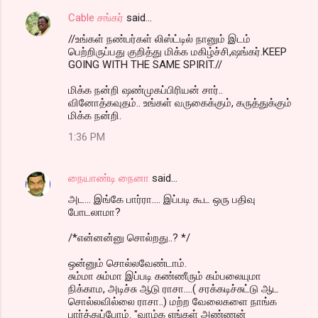
Cable சங்கர்
said…
//உங்கள் நண்பர்கள் லிஸ்ட்டில் நானும் இடம்
பெற்றிருப்பது குறித்து மிக்க மகிழ்ச்சி,ஷங்கர்.KEEP
GOING WITH THE SAME SPIRIT.//
மிக்க நன்றி ஷண்முகப்பிரியன் சார்..
வினோத்கவுதம்.. உங்கள் வருகைக்கும், கருத்துக்கும்
மிக்க நன்றி.
1:36 PM
நையாண்டி நைனா
said…
அட... இங்கே பார்ரா.... இப்படி கூட ஒரு பதிவு
போடலாமா?
/*என்னன்னு சொல்றது..? */
ஒன்னும் சொல்லவேண்டாம்.
சும்மா சும்மா இப்படி கண்ணீரும் கம்பலையுமா
நிக்காம, அடிச்சு ஆடு ராசா....( சரக்கடிச்சுட்டு ஆட
சொல்லவில்லை ராசா..) மற்ற வேலைகளை நாங்க
பார்த்துப்போம். "வாழ்க எங்கள் அண்ணன்