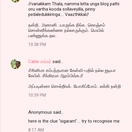
//vanakkam Thala, namma kitta unga blog pathi
oru vartha kooda sollaveyilla, pinny
pedaledukkiringa.... Vaazthkkal//
நன்றி.. அனானி.. யாருங்க நீங்க.. கொஞ்சம்
சொன்னீங்கண்ணா நல்லாருக்கும்.. மெயில்
பண்ணுங்க தல..
10:38 PM
Cable சங்கர்
said…
//சினிமா சம்பந்தமான கேள்வி-பதில் நல்ல ஐடியா
கேபிள். சீக்கிரமா ஆரம்பிங்க.//
அப்படின்னா சொல்றீஙக்.. யோசிப்போம்.. லக்கி நன்றி
10:39 PM
Anonymous said…
here is the clue "sigaram".... try to recognise me.
8:17 AM