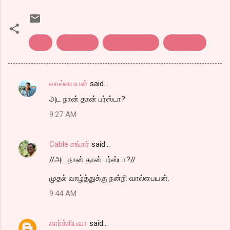
blog
Followers
தொடர்பவர்கள்
பதிவுலகம்.
வால்பையன்
said…
C
அட நான் தான் பர்ஸ்டா?
o
9:27 AM
m
m
Cable சங்கர்
said…
e
//அட நான் தான் பர்ஸ்டா?//
n
t
முதல் வாழ்த்துக்கு நன்றி வால்பையன்.
s
9:44 AM
கார்க்கிபவா
said…