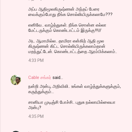
அப்ப ஆதிமூலகிருஷ்ணன் அந்தப் பேரை
வைக்கும்போது நீங்க சொல்லியிருக்கலாமே???
எனிவே.. வாழ்த்துகள். நீங்க சொன்ன எல்லா
மேட்டருக்கும் கொண்டாட்டம் இருக்கு!!!//
அட ஆமாமில்ல.. தாமிரா என்கிற் ஆதி மூல
கிருஷ்ணன் கிட்ட சொல்லியிருக்கலாம்தான்
மறந்துட்டேன். கொண்டாட்டத்தை ஆரம்பிக்கலாம்..
4:33 PM
Cable சங்கர்
said…
நன்றி அன்பு, அறிவிலி.. உங்கள் வாழ்த்துக்களுக்கும்,
கருத்துக்கும்...
சானியா முடிஞ்சி போச்சி.. புதுசு நல்லாயில்லையா
அன்பு?
4:35 PM