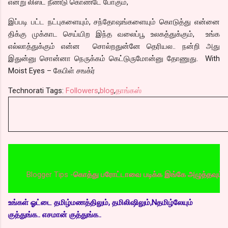
என்று லிஸ்ட் நீண்டு கொண்டே போகும்,
இப்படி பட்ட நட்புகளையும், சந்தோஷங்களையும் கொடுத்து என்னை
திக்கு முக்காட செய்யிற இந்த வலைப்பூ உலகத்துக்கும், உங்க
எல்லாத்துக்கும் என்ன சொல்றதுன்னே தெரியல.. நன்றி அது
இதுன்னு சொன்னா நெருக்கம் கெட்டுருமோன்னு தோணுது. With
Moist Eyes – கேபிள் சஙக்ர்
Technorati Tags:
Followers
,
blog
,
தாங்கஸ்
Blogger Tips -
கொத்து பரோட்டாவை படிக்க இங்கே அழுத்தவும்
உங்கள் ஓட்டை தமிழ்மணத்திலும், தமிலிஷிலும்,Nதமிழ்லேயும்
குத்துங்க.. எசமான் குத்துங்க..