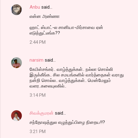
Anbu
said…
என்ன அண்ணா
ஹாட் ஸ்பாட்-ல சானியா-மிர்சாவை ஏன்
எடுத்துட்டீங்க??
2:44 PM
narsim
said…
கேபிள்சங்கர்.. வாழ்த்துக்கள்.. நல்லா சொல்லி
இருக்கீங்க.. சில சமயங்களில் வார்த்தைகள் வராது
நன்றி சொல்ல.. வாழ்த்துக்கள்.. மென்மேலும்
வளர..கலையுலகில்..
3:14 PM
சிவக்குமரன்
said…
சந்தோஷத்துல எழுத்துப்பிழை நிறைய!!?
3:21 PM