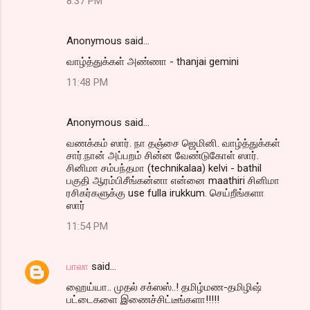
8:37 PM
Anonymous said…
வாழ்த்துக்கள் அண்ணா - thanjai gemini
11:48 PM
Anonymous said…
வணக்கம் ஸார். நா தஞ்சை ஜெமினி. வாழ்த்துக்கள்
சார்.நான் அப்பறம் சின்ன வேண்டுகோள் ஸார்.
சினிமா சம்பந்தமா (technikalaa) kelvi - bathil
பகுதி ஆரம்பிசீங்கன்னா என்னை maathiri சினிமா
ரசிகர்களுக்கு use fulla irukkum. செய்றீங்களா
ஸார்
11:54 PM
பாலா
said…
ஹைய்யா.. முதல் சக்ஸஸ்..! தமிழ்மண-தமிழிஷ்
பட்டைகளை இணைச்சிட்டீங்களா!!!!!