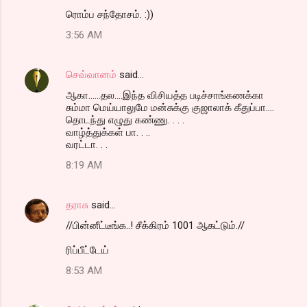
ரொம்ப சந்தோசம். :))
3:56 AM
செவ்வானம்
said…
ஆகா......தல....இந்த விசியத்த படிச்சாங்கணக்கா
சும்மா மெய்யாலுமே மன்சுக்கு குஜாலாக் கீதுப்பா....
தொடந்து எழுது கண்ணு. . . .
வாழ்த்துக்கள் பா. . ..
வரட்டா. . .
8:19 AM
தராசு
said…
//பின்னீட்டீங்க..! சீக்கிரம் 1001 ஆகட்டும்.//
ரிப்பீட்டேய்
8:53 AM