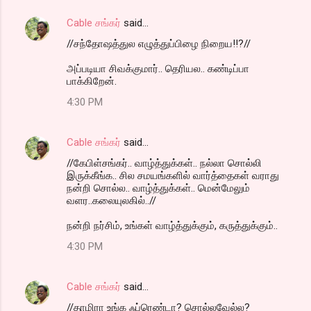
Cable சங்கர்
said…
//சந்தோஷத்துல எழுத்துப்பிழை நிறைய!!?//
அப்படியா சிவக்குமார்.. தெரியல.. கண்டிப்பா
பாக்கிறேன்.
4:30 PM
Cable சங்கர்
said…
//கேபிள்சங்கர்.. வாழ்த்துக்கள்.. நல்லா சொல்லி
இருக்கீங்க.. சில சமயங்களில் வார்த்தைகள் வராது
நன்றி சொல்ல.. வாழ்த்துக்கள்.. மென்மேலும்
வளர..கலையுலகில்..//
நன்றி நர்சிம், உங்கள் வாழ்த்துக்கும், கருத்துக்கும்..
4:30 PM
Cable சங்கர்
said…
//தாமிரா உங்க ஃப்ரெண்டா? சொல்லவேல்ல?