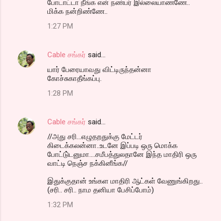
போடாட்டா நீங்க என் நண்பர் இல்லையாணணே..
மிக்க நன்றிண்ணே..
1:27 PM
Cable சங்கர்
said…
யார் பேரையாவது விட்டிருந்தன்னா
கோச்சுகாதீங்கப்பு.
1:28 PM
Cable சங்கர்
said…
//அது சரி...எழுதறதுக்கு மேட்டர்
கிடைக்கலன்னா..உடனே இப்படி ஒரு மொக்க
போட்டு்டனுமா....சமீபத்துலதானே இந்த மாதிரி ஒரு
வாட்டி நெஞ்ச நக்கினீங்க//
இதுக்குதான் உங்கள மாதிரி ஆட்கள் வேணுங்கிறது..
(சரி.. சரி.. நாம தனியா பேசிப்போம்)
1:32 PM