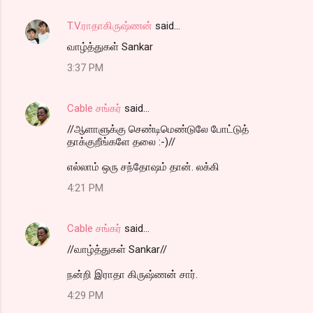
T.V.ராதாகிருஷ்ணன்
said…
வாழ்த்துகள் Sankar
3:37 PM
Cable சங்கர்
said…
//ஆளாளுக்கு செண்டிமெண்டுலே போட்டுத்
தாக்குறீங்களே தலை :-)//
எல்லாம் ஒரு சந்தோஷம் தான். லக்கி
4:21 PM
Cable சங்கர்
said…
//வாழ்த்துகள் Sankar//
நன்றி இராதா கிருஷ்ணன் சார்.
4:29 PM