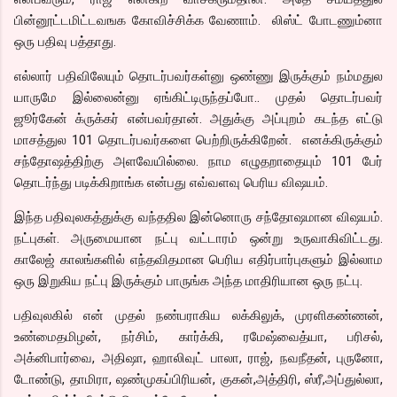
பின்னூட்டமிட்டவஙக கோவிச்சிக்க வேணாம். லிஸ்ட் போடணும்னா
ஒரு பதிவு பத்தாது.
எல்லார் பதிவிலேயும் தொடர்பவர்கள்னு ஒண்ணு இருக்கும் நம்மதுல
யாருமே இல்லைன்னு ஏங்கிட்டிருந்தப்போ.. முதல் தொடர்பவர்
ஜூர்கேன் க்ருக்கர் என்பவர்தான். அதுக்கு அப்புறம் கடந்த எட்டு
மாசத்துல 101 தொடர்பவர்களை பெற்றிருக்கிறேன். எனக்கிருக்கும்
சந்தோஷத்திற்கு அளவேயில்லை. நாம எழுதறாதையும் 101 பேர்
தொடர்ந்து படிக்கிறாங்க என்பது எவ்வளவு பெரிய விஷயம்.
இந்த பதிவுலகத்துக்கு வந்ததில இன்னொரு சந்தோஷமான விஷயம்.
நட்புகள். அருமையான நட்பு வட்டாரம் ஒன்று உருவாகிவிட்டது.
காலேஜ் காலங்களில் எந்தவிதமான பெரிய எதிர்பார்புகளும் இல்லாம
ஒரு இறுகிய நட்பு இருக்கும் பாருங்க அந்த மாதிரியான ஒரு நட்பு.
பதிவுலகில் என் முதல் நண்பராகிய லக்கிலுக், முரளிகண்ணன்,
உண்மைதமிழன், நர்சிம், கார்க்கி, ரமேஷ்வைத்யா, பரிசல்,
அக்னிபார்வை, அதிஷா, ஹாலிவுட் பாலா, ராஜ், நவநீதன், புருனோ,
டோண்டு, தாமிரா, ஷண்முகப்பிரியன், குகன்,அத்திரி, ஸ்ரீ,அப்துல்லா,