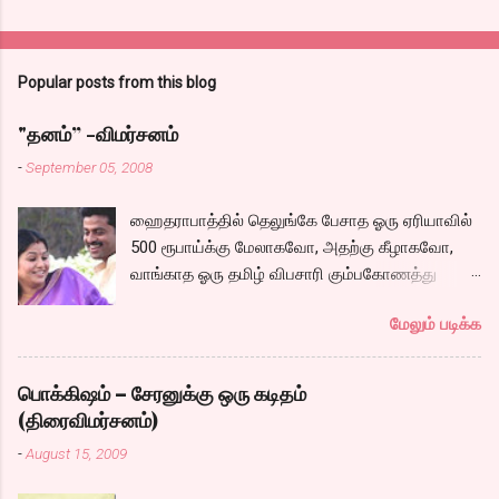
Popular posts from this blog
"தனம்” -விமர்சனம்
-
September 05, 2008
ஹைதராபாத்தில் தெலுங்கே பேசாத ஓரு ஏரியாவில்
500 ரூபாய்க்கு மேலாகவோ, அதற்கு கீழாகவோ,
வாங்காத ஓரு தமிழ் விபசாரி கும்பகோணத்து
அக்ரஹாரத்தின் வீட்டில் மருமகளாக
மேலும் படிக்க
வாழ்கைபடுகிறாள். அவளுடய வாழ்கை எப்படி
அமைந்தது? என்ற ஓரு நல்ல லைனை , சங்கீதா
தன்னுடய இடுப்பை சுழற்றி, சுழற்றி நடப்பதை போல்
பொக்கிஷம் – சேரனுக்கு ஒரு கடிதம்
சும்மா, சுத்தி, சுத்தி குழப்பி, நம்பமுடியாத
(திரைவிமர்சனம்)
திரைக்கதையால் சொதப்பி,சங்கீதாவை ஏதோ
-
August 15, 2009
ரஜினியை போல நினைத்து பில்டப் செய்வதும்,
அவரும் அதற்கு ஏற்றார் போல் ரஜினி பாஷா போல