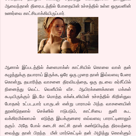
ஆளவந்தான் திரைபடத்தில் போதையின் உச்சத்தில் உள்ள ஒருவனின்
உணர்வை காட்சியாக்கியிருப்பார்.
ஆனால் இப்படத்தில் க்ளைமாக்ஸ் காட்சியில் கொலை வாள் தன்
கழுத்துக்கு தயாராய் இருக்க, ஒரே ஒரு முறை தான் இவ்வளவு பேரை
கொன்று, தயாரித்த வாசனை திரவியத்தை, ஒரு தடவை கர்சீப்பில்
நினைத்து வெட்ட வெளீயில் வீச.. ஆயிரக்கணக்கான மக்கள்
கூடியிருக்கும் இடமே மொத்த எக்ஸ்டஸியின் உச்சத்தில் கிறிஸ்துவ
போதகர் உட்பட,யார் யாருடன் என்று பாராமல் அந்த வாசனையின்
தூண்டுதலால் செக்ஸில் ஈடுபடும், காட்சியை துளி கூட
வக்கிரமில்லாமல் எடுத்த இயக்குனரை எவ்வளவு பாராட்டினாலும்
தகும். அதே போல் கடைசி காட்சி தான் கண்டுபிடித்த திரவத்தை
வைத்து தான் பிறந்த மீன் மார்கெட்டில் தன் அழித்து கொள்ளும்