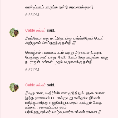
கண்டிப்பாய் பாருங்க நன்றி சரவணக்குமார்.
6:55 PM
Cable சங்கர்
said…
//எங்கேயாவது மாட்டுதான்னு பார்க்கிறேன்.பெயர்
அறிமுகம் செய்ததற்கு நன்றி.///
கொஞ்சம் நாளாச்சு படம் வந்து அதனால நிறைய
பேருக்கு தெரியாது.. நேரே போய் தேடி பாருங்க.. ராஜ
நடராஜன். உங்கள் முதல் வருகைக்கு நன்றி..
6:57 PM
Cable சங்கர்
said…
//ஆழமான, அதிர்ச்சியான,முற்றிலும் புதுமையான
இந்த நாவலைப் படமாக்குவது எளிதல்ல.நீங்கள்
ரசித்து,ரசித்து எழுதியிருப்பதைப் படிக்கும் போது
உங்கள் ரசனையிய்ன் தரம்
புரிகிறது,ஷங்கர்.வாழ்க,வளர்க உங்கள் ரசனை.//