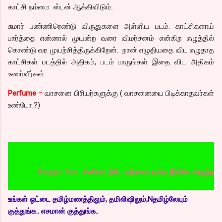
காட்சி நம்மை ஸ்டன் ஆக்கிவிடும்..
சுமார் பண்ணிரெண்டு விருதுகளை அள்ளிய படம். காட்சிகளாய்
பார்த்தை என்னால் முயன்ற வரை விமர்சனம் என்கிற எழுத்தில்
கொண்டு வர முயற்சித்திருக்கிறேன். நான் எழுதியதை விட எழுதாத
காட்சிகள் படத்தில் அதிகம், படம் பாருங்கள் இதை விட அதிகம்
உணர்வீர்கள்.
Perfume –
வாசனை பிரியர்களுக்கு ( வாசனையை பிடிக்காதவர்கள்
உண்டோ.?)
Blogger Tips -
சினிமா டுடே பதிவை படிக்க இங்கே அழுத்தவும்
உங்கள் ஓட்டை தமிழ்மணத்திலும், தமிலிஷிலும்,Nதமிழ்லேயும்
குத்துங்க.. எசமான் குத்துங்க..