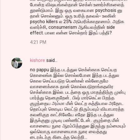
போன்ற விஷயங்கள்தான் செக்ஸ் உணர்ச்சிகளைத்
தூண்டுமாம். இது ஒரு வகையான psychosis னு
தான் சொல்லனும். ஒரு உபரித் தகவல்- உலகின்
psycho killers ல 25% அமெரிக்காதானாம். அதிக
வளர்ச்சி, consumerism ஆகியவற்றின் side
effect. பாலா என்ன சொல்றார் இதப் பத்தி?
4:21 PM
kishore
said…
no pappu இந்த படத்துல செக்ஸ்காக செய்யற
கொலைங்க இல்ல சொல்லபோன இந்த படத்துல
கொல செய்யபடுற பெண்கள் எல்லோருமே
வாசனைக்காக தான் கொல்லபடுறாங்கதவிர
செக்ஸ்காக இல்ல. படத்தை ஒரு மாதத்திற்கு முன்பு
பார்த்து நெனகுறேன்.. பிஷ் மார்கெட்ல பிறந்த
குழந்தைய அம்மா மீன் வெட்ற கத்தியால அதோட
தொப்புள் கொடிய வெட்டு திரும்பவும் வியாபாரத்த
கவனிகுற காட்சிலேயே எதோ இந்த படத்துல
இருக்குனு முடிவு பண்ணிட்டேன்.. குழந்தை மீன்
வாசனைய நுகர ஆரம்பித்ததுல இருந்து நம்மையும்
ஒவ்வொரு வாசனையாக நுகர வைத்தது
டைரக்டர்கு கிடைத்த வெற்றி...