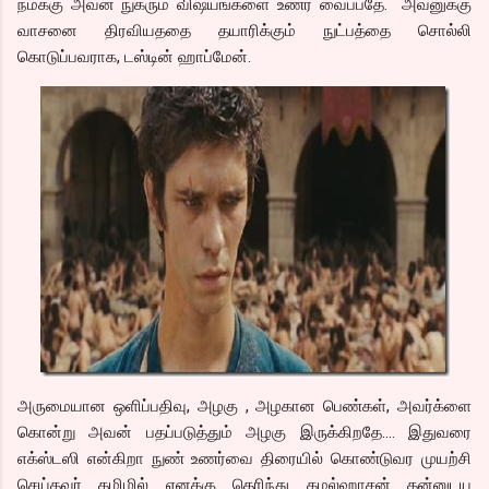
நமக்கு அவன் நுகரும் விஷயங்களை உணர வைப்பதே. அவனுக்கு
வாசனை திரவியததை தயாரிக்கும் நுட்பத்தை சொல்லி
கொடுப்பவராக, டஸ்டின் ஹாப்மேன்.
அருமையான ஒளிப்பதிவு, அழகு , அழகான பெண்கள், அவர்க்ளை
கொன்று அவன் பதப்படுத்தும் அழகு இருக்கிறதே…. இதுவரை
எக்ஸ்டஸி என்கிறா நுண் உணர்வை திரையில் கொண்டுவர முயற்சி
செய்தவர் தமிழில் எனக்கு தெரிந்து கமல்ஹாசன் தன்னுடய