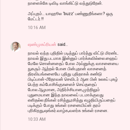
நாளைக்கே டிவிடி வாங்கிட்டு வந்துடுறேன்.
அப்புறம்... யாஹூல ‘buzz' பண்ணுறீங்களா? ஒரு
மேட்டர்.!!
10:16 AM
ஷண்முகப்ரியன்
said…
நாவல் வந்த புதிதில் படித்துப் பார்த்து விட்டு மிரண்ட
நாவல் இது.படமாக இன்னும் பார்க்கவில்லை.ஹைய்
மேலே சொன்னதைப் போல அவ்னுக்கு வாசனையை
நுகரும் ஆற்றல் போன பின்புதான் வாசனைத்
திரவியங்களையே புதிது புதிதாகக் கண்டு
பிடிப்பான்-பீதோவன் செவிடர் ஆன பின் உலகப் புகழ்
பெற்ற கம்போசிங்குகளைச் செய்ததைப்
போல.ஆழமான, அதிர்ச்சியான,முற்றிலும்
புதுமையான இந்த நாவலைப் படமாக்குவது
எளிதல்ல.நீங்கள் ரசித்து,ரசித்து எழுதியிருப்பதைப்
படிக்கும் போது உங்கள் ரசனையிய்ன் தரம்
புரிகிறது,ஷங்கர்.வாழ்க,வளர்க உங்கள் ரசனை.
10:33 AM