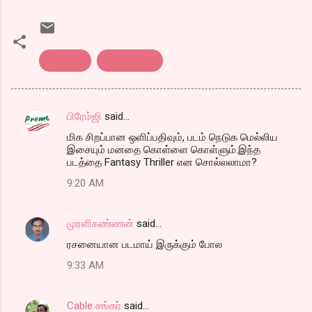
Perfume
உலக சினிமா
பிரேம்ஜி
said…
C
மிக சிறப்பான ஒளிப்பதிவும், படம் நெடுக மெல்லிய
o
இசையும் மனதை கொள்ளை கொள்ளும்.இந்த
m
படத்தை Fantasy Thriller என சொல்லலாமா?
m
9:20 AM
e
n
முரளிகண்ணன்
said…
t
ரசனையான படமாய் இருக்கும் போல
s
9:33 AM
Cable சங்கர்
said…