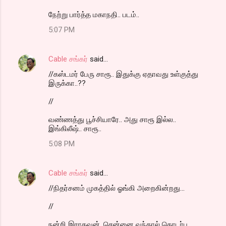
நேற்று பார்த்த மகாநதி.. படம்..
5:07 PM
Cable சங்கர்
said…
//கஸ்டமர் பேரு சாரூ.. இதுக்கு ஏதாவது உள்குத்து
இருக்கா..??
//
வண்ணத்து பூச்சியாரே.. அது சாரூ இல்ல..
இங்கிலீஷ்.. சாரூ..
5:08 PM
Cable சங்கர்
said…
//நிதர்சனம் முகத்தில் ஓங்கி அறைகின்றது...
//
நன்றி இராகவன். சென்னை வந்தால் தொடர்பு