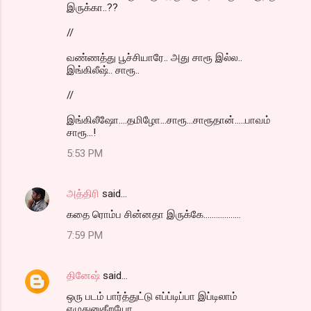
இருக்கா..??
//
வண்ணத்து பூச்சியாரே.. அது சாரூ இல்ல..
இங்கிலீஷ்.. சாரூ..
//
இங்கிலீஷோ....தமிழோ...சாரூ...சாரூதான்.....பாவம்
சாரூ...!
5:53 PM
அத்திரி
said…
கதை ரொம்ப சின்னதா இருக்கே..................
7:59 PM
தினேஷ்
said…
ஒரு படம் பார்த்துட்டு எப்ப்டிப்பா இப்டிலாம்
எழுதுனுகீறயோ ..