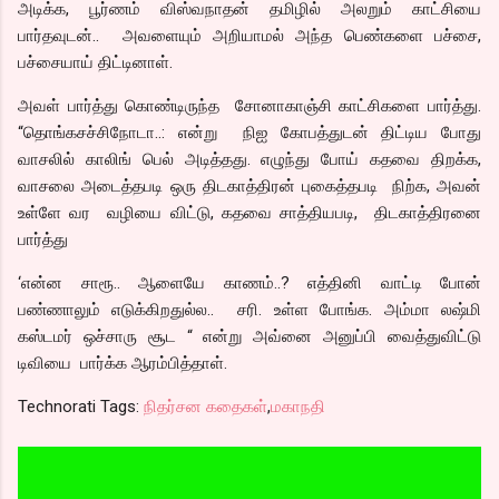
அடிக்க, பூர்ணம் விஸ்வநாதன் தமிழில் அலறும் காட்சியை
பார்தவுடன்.. அவளையும் அறியாமல் அந்த பெண்களை பச்சை,
பச்சையாய் திட்டினாள்.
அவள் பார்த்து கொண்டிருந்த சோனாகாஞ்சி காட்சிகளை பார்த்து.
“தொங்கசச்சிநோடா..: என்று நிஐ கோபத்துடன் திட்டிய போது
வாசலில் காலிங் பெல் அடித்தது. எழுந்து போய் கதவை திறக்க,
வாசலை அடைத்தபடி ஒரு திடகாத்திரன் புகைத்தபடி நிற்க, அவன்
உள்ளே வர வழியை விட்டு, கதவை சாத்தியபடி, திடகாத்திரனை
பார்த்து
‘என்ன சாரூ.. ஆளையே காணம்..? எத்தினி வாட்டி போன்
பண்ணாலும் எடுக்கிறதுல்ல.. சரி. உள்ள போங்க. அம்மா லஷ்மி
கஸ்டமர் ஒச்சாரு சூட “ என்று அவ்னை அனுப்பி வைத்துவிட்டு
டிவியை பார்க்க ஆரம்பித்தாள்.
Technorati Tags:
நிதர்சன கதைகள்
,
மகாநதி