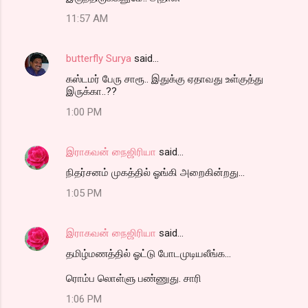
11:57 AM
butterfly Surya
said…
கஸ்டமர் பேரு சாரூ.. இதுக்கு ஏதாவது உள்குத்து
இருக்கா..??
1:00 PM
இராகவன் நைஜிரியா
said…
நிதர்சனம் முகத்தில் ஓங்கி அறைகின்றது...
1:05 PM
இராகவன் நைஜிரியா
said…
தமிழ்மணத்தில் ஓட்டு போடமுடியலீங்க...
ரொம்ப லொள்ளு பண்ணுது. சாரி
1:06 PM