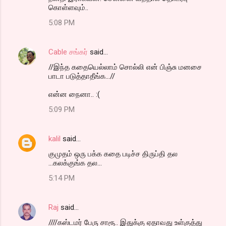
கொள்ளவும்..
5:08 PM
Cable சங்கர்
said…
//இந்த கதையெல்லாம் சொல்லி என் பிஞ்சு மனசை
பாடா படுத்தாதீங்க...//
என்ன நைனா.. :(
5:09 PM
kalil
said…
குமுதம் ஒரு பக்க கதை படிச்ச திருப்தி தல
...கலக்குங்க தல...
5:14 PM
Raj
said…
////கஸ்டமர் பேரு சாரூ.. இதுக்கு ஏதாவது உள்குத்து