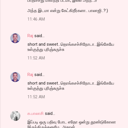
பாதிச்சது மகாநதி படமா, இல்ல அந்ந...//
அந்த இடமா என்று கேட்கிறீர்களா.. பாலாஜி..?:)
11:46 AM
Raj
said…
short and sweet...தொங்கசச்சிநோடா...இங்கேயே
உள்குத்து புரிஞ்சுருச்சு
11:52 AM
Raj
said…
short and sweet...தொங்கசச்சிநோடா...இங்கேயே
உள்குத்து புரிஞ்சுருச்சு
11:52 AM
க.பாலாசி
said…
இப்படி ஒரு பதிவு போட எதோ ஒன்று தூண்டுகோலா
இருந்திருக்கனுமே.. அதான்