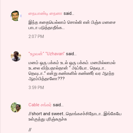
நையாண்டி நைனா
said…
இந்த கதையெல்லாம் சொல்லி என் பிஞ்சு மனசை
பாடா படுத்தாதீங்க...
2:07 PM
"உழவன்" "Uzhavan"
said…
மனம் ஒரு பக்கம் உடல் ஒரு பக்கம். மனமில்லாமல்
உடலை விற்பதால்தான் " அய்யோ.. தெவுடா..
தெவுடா..” என்று கண்களில் கண்ணீர் வர ஆரற்ற
ஆரம்பித்தாளோ???
3:59 PM
Cable சங்கர்
said…
//short and sweet...தொங்கசச்சிநோடா...இங்கேயே
உள்குத்து புரிஞ்சுருச்சு
//