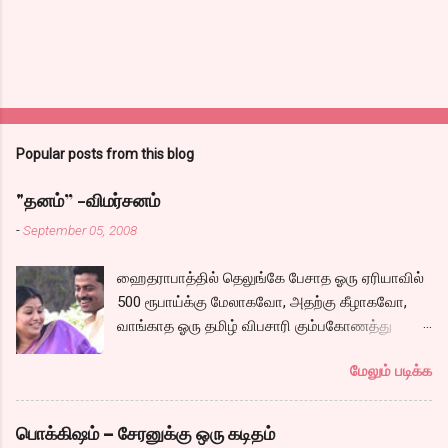
Popular posts from this blog
"தனம்” -விமர்சனம்
-
September 05, 2008
ஹைதராபாத்தில் தெலுங்கே பேசாத ஓரு ஏரியாவில்
500 ரூபாய்க்கு மேலாகவோ, அதற்கு கீழாகவோ,
வாங்காத ஓரு தமிழ் விபசாரி கும்பகோணத்து
அக்ரஹாரத்தின் வீட்டில் மருமகளாக
மேலும் படிக்க
வாழ்கைபடுகிறாள். அவளுடய வாழ்கை எப்படி
அமைந்தது? என்ற ஓரு நல்ல லைனை , சங்கீதா
தன்னுடய இடுப்பை சுழற்றி, சுழற்றி நடப்பதை போல்
பொக்கிஷம் – சேரனுக்கு ஒரு கடிதம்
சும்மா, சுத்தி, சுத்தி குழப்பி, நம்பமுடியாத