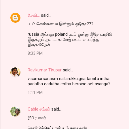
மேவி...
said…
படம் சென்னை ல இன்னும் ஓடுதா???
russia அல்லது poland படம் ஒன்னு இதே மாதிரி
இருக்கும் தல ..... காலேஜ் டைம் ல பார்த்து
இருக்கிறேன்
8:33 PM
Ravikumar Tirupur
said…
visamarsanasm nallarukku,gna tamil.a intha
padatha eadutha entha heroine set avanga?
1:11 PM
Cable சங்கர்
said…
@பிரபாகர்
ரெண்டும்கெட்டான்படம் தலைவரே