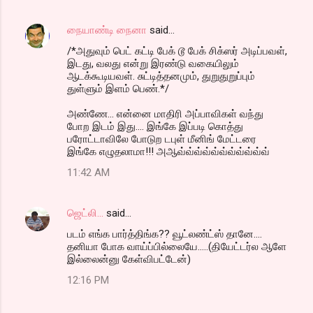
நையாண்டி நைனா
said…
/*அதுவும் பெட் கட்டி பேக் டூ பேக் சிக்ஸர் அடிப்பவள்,
இடது, வலது என்று இரண்டு வகையிலும்
ஆடக்கூடியவள். சுட்டித்தனமும், துறுதுறுப்பும்
துள்ளும் இளம் பெண்.*/
அண்ணே... என்னை மாதிரி அப்பாவிகள் வந்து
போற இடம் இது.... இங்கே இப்படி கொத்து
பரோட்டாவிலே போடுற டபுள் மீனிங் மேட்டரை
இங்கே எழுதலாமா!!! அஆவ்வ்வ்வ்வ்வ்வ்வ்வ்வ்வ்
11:42 AM
ஜெட்லி...
said…
படம் எங்க பார்த்திங்க?? வூட்லண்ட்ஸ் தானே....
தனியா போக வாய்ப்பில்லையே.....(தியேட்டர்ல ஆளே
இல்லைன்னு கேள்விபட்டேன்)
12:16 PM