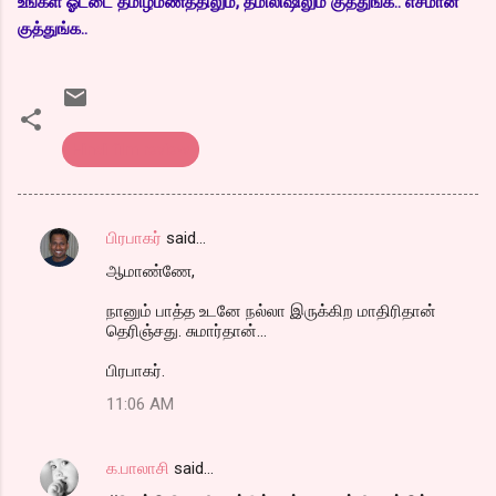
உங்கள் ஓட்டை தமிழ்மணத்திலும், த்மிலிஷிலும் குத்துங்க.. எசமான்
குத்துங்க..
Hindi film review
பிரபாகர்
said…
C
ஆமாண்ணே,
o
m
நானும் பாத்த உடனே நல்லா இருக்கிற மாதிரிதான்
தெரிஞ்சது. சுமார்தான்...
m
பிரபாகர்.
e
n
11:06 AM
t
s
க.பாலாசி
said…