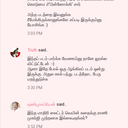
கொடுமை //’பின்னோக்கி’ சார்.
அந்த படத்தை இவனுங்க
ரீமேக்கிருக்கானுங்களே..எப்படி இருக்கும்னு
யோசிங்க :)
3:03 PM
Truth
said…
இந்தப் படம் பார்க்க வேணாம்னு நானே லூஸ்ல
விட்டுட்டேன் :-)
ஆனா இதே போல் ஒரு ஆங்கிலப் படம் ஒன்று
இருக்கு. அதுல கால் பந்து. படத்தோட பேரு
மறந்துடுச்சு
3:30 PM
ஷண்முகப்ரியன்
said…
இந்த மாதிரி லைட்டர் வெயின் கதைக்கு ராணி
முகர்ஜி முற்றலாக இல்லை,ஷங்கர்?
3:52 PM