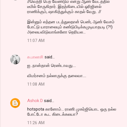
//வெற்றி பெற வேண்டும் என்று ஆண் வேடத்தில்
டீமில் சேருகிறார். இதற்கிடையில் ஒரிஜினல்
ராணிக்கும், ஷாகித்துக்கும் காதல் வேறு.. //
இன்னும் எத்தன படத்துலதான் பெண், ஆண் வேசம்
போட்டு யாராலையும் கண்டுபிடிக்கமுடியாதபடி (?!)
அலையவிடுவாங்களோ தெரியல...
11:07 AM
க.பாலாசி
said…
ஐ...நான்தான் ரெண்டாவது....
விமர்சனம் நல்லாருக்கு தலைவா....
11:08 AM
Ashok D
said…
hotspota கானோம்... ராணி முகர்ஜியொட ஒரு நல்ல
போட்டோ கூட கிடைக்கலயா?
11:26 AM