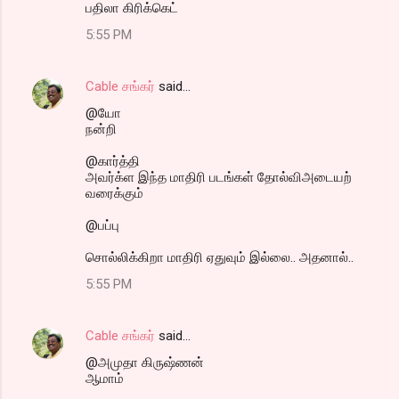
பதிலா கிரிக்கெட்
5:55 PM
Cable சங்கர்
said…
@யோ
நன்றி
@கார்த்தி
அவர்க்ள இந்த மாதிரி படங்கள் தோல்விஅடையற்
வரைக்கும்
@பப்பு
சொல்லிக்கிறா மாதிரி ஏதுவும் இல்லை.. அதனால்..
5:55 PM
Cable சங்கர்
said…
@அமுதா கிருஷ்ணன்
ஆமாம்