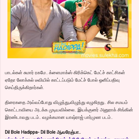
பாடல்கள் சுமார் ரகமே.. க்ளைமாக்ஸ் கிரிக்கெட் மேட்ச் காட்சிகள்
ஏதோ லோக்கல் டீவியில் காட்டப்படும் மேட்ச் போல் ஒளிப்பதிவு
செய்திருக்கிறார்கள்.
திரைகதை அவ்வப்போது விழுந்து,விழுந்து எழுகிறது.. சில சமயம்
கொட்டாவியை அடக்க முடியவில்லை.. இயக்குனர் அனுராக் சிங்கின்
இரண்டாவது படம்.. வழக்கமான யாஷ்ராஜ் பார்முலா படம்..
Dil Bole Hadippa- Dil Bole ஆவரேஞ்பா..