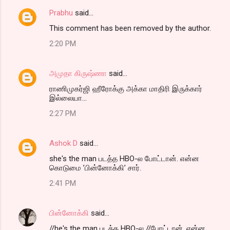
Prabhu
said…
This comment has been removed by the author.
2:20 PM
அமுதா கிருஷ்ணா
said…
ராணிமுகர்ஜி ஹீரோக்கு அக்கா மாதிரி இருக்கார்
இல்லையா...
2:27 PM
Ashok D
said…
she's the man படத்த HBO-ல போட்டான். என்ன
கொடுமை ’பின்னோக்கி’ சார்.
2:41 PM
பின்னோக்கி
said…
//he's the man படத்த HBO-ல //போட்டான். என்ன