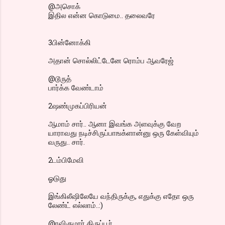
@அசொக்
இதில என்ன கொடுமை.. தலைவரே
3பின்னோக்கி
அதான் சொல்லிட்டேனே ரொம்ப ஆவரேஜ்
@டூருத்
பார்க்க வேண்டாம்
2ஷண்முகப்பிரியன்
ஆமாம் சார்.. ஆனா இவங்க அளவுக்கு வேற
யாராவது நடிச்சிருப்பாஙக்ளான்னு ஒரு கேள்வியும்
வருது.. சார்.
2டம்பிமேவி
ஓடுது
இங்கிலீஷிலேயே வந்திருக்கு, எதுக்கு எதோ ஒரு
லேண்ட் எல்லாம்..:)
@ரவிகுமார் திருப்பூர்