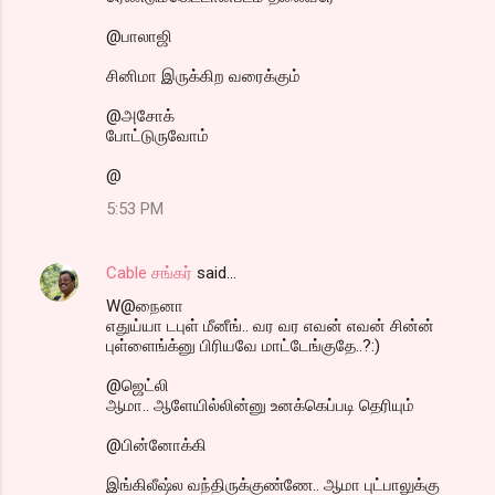
@பாலாஜி
சினிமா இருக்கிற வரைக்கும்
@அசோக்
போட்டுருவோம்
@
5:53 PM
Cable சங்கர்
said…
W@நைனா
எதுய்யா டபுள் மீனீங்.. வர வர எவன் எவன் சின்ன்
புள்ளைங்க்னு பிரியவே மாட்டேங்குதே..?:)
@ஜெட்லி
ஆமா.. ஆளேயில்லின்னு உனக்கெப்படி தெரியும்
@பின்னோக்கி
இங்கிலீஷ்ல வந்திருக்குண்ணே.. ஆமா புட்பாலுக்கு