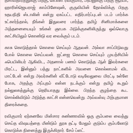
தசாவதாரத்துக்கு பிறகு, கே.எஸ். ரவிகுமார், அயனுக்கு பிறகு சூர்யா,
ஹாரிஸ்ஜெயராஜ் காம்பினேஷன், குருவியின் தோல்விக்கு பிறகு
உதயநிதி ஸ்டாலின் என்று ஏகப்பட்ட எதிர்பார்ப்புடன் படம் பார்க்க
உட்கார்ந்தால், நீங்கள் இதுவரை பார்த்த தமிழ் சினிமாக்களை
அத்தனையையும் உங்கள் ஞாபக அடுக்குகளிலிருந்து ஒவ்வொரு
காட்சியிலும் கொண்டு வர வைக்கும் படம்.
காசு கொடுத்தால் கொலை செய்யும் ஆதவன். அல்வா சாப்பிடுவது
போல் கொலை செய்பவன். ஜட்ஜை கொலை செய்யும் முயற்சியில்
ஃபெயிலியர் ஆகிவிட, அதனால் பணம் கொடுத்த ஆள் இவர்களை
மிரட்ட, இன்னும் பத்து நாட்களில் அவனை கொல்லாமல் விட
மாட்டேன் என்று அவர்களின் வீட்டோடு வடிவேலுவை மிரட்டி உள்ளே
போக, அதற்கு அப்புறம் என்ன நடக்கும் என்று தமிழ் கூறும்
நல்லுலகத்துக்கு தெரியாதது இல்லை. பிறந்த குழந்தை கூட
சொல்லிவிடும் அடுத்த காட்சி என்னவென்று. அவ்வள்வு அற்புதமான
திரைக்கதை.
ரவிகுமார் ஏற்கனவே மின்சார கண்ணாவில் ஒரு கும்பலை வைத்து
செய்த விஷயத்தை மீண்டும் தூசு தட்டி மேலும் குடும்ப கும்பலோடு
கொடுக்க நினைத்து இருக்கிறார். சேம் ப்ளட்.