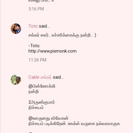
5:16 PM
Toto
said…
ச‌ங்க‌ர் ஸார்.. எச்ச‌ரிக்கைக்கு ந‌ன்றி.. :)
-Toto.
http://www.pixmonk.com
11:26 PM
Cable சங்கர்
said…
@பின்னோக்கி
நன்றி
2அருண்குமார்
நிச்சயம்
@உளருனது விவேகன்
நிச்சயம் படிக்கிறேன். உஙக்ள் வருகை நல்வரவாகுக