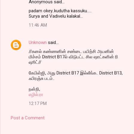
Anonymous said…
padam okey..kudutha kassuku.....
Surya and Vadivelu kalakal...
11:46 AM
Unknown
said…
//கனல் கண்ணனின் சண்டை பயிற்சி அயனின்
மிச்சம் District B17ல் விடுபட்ட சில ஷாட்களின் ரி
ஷூட்//
கேபிள்ஜி, அது District B17 இல்லீங்க.. District B13,
ஃபிரஞ்சு படம்..
நன்றி,
எழில்.ரா
12:17 PM
Post a Comment