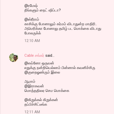
@ரமேஷ்
நீங்களும் நைட் ஷிப்டா?
@ஸ்ரீராம்
காசிக்கு போனாலும் கர்மம் விடாதுன்ற மாதிரி..
அமெரிக்கா போனாலு தமிழ் பட மொக்கை விடாது
போலருக்க்
12:10 AM
Cable சங்கர்
said…
@எவ்னோ ஒருவன்
எதுக்கு நன்றியெல்லாம் பின்னால் கவனிச்சிரு
@குறைஓண்ரும் இலை
ஆமாம்
@இராகவன்
மொத்ததிலஏ செம மொக்கை
@கிறுக்கல் கிறுக்கன்
தப்பிச்சிட்டீங்க
12:11 AM