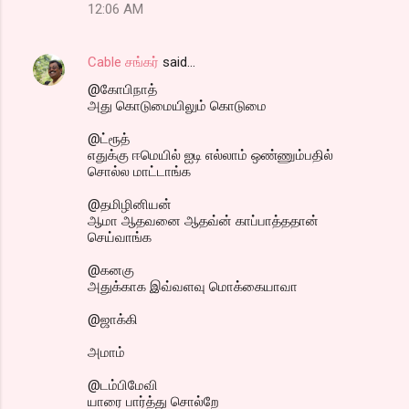
12:06 AM
Cable சங்கர்
said…
@கோபிநாத்
அது கொடுமையிலும் கொடுமை
@ட்ரூத்
எதுக்கு ஈமெயில் ஐடி எல்லாம் ஒண்ணும்பதில்
சொல்ல மாட்டாங்க
@தமிழினியன்
ஆமா ஆதவனை ஆதவ்ன் காப்பாத்ததான்
செய்வாங்க
@கனகு
அதுக்காக இவ்வளவு மொக்கையாவா
@ஜாக்கி
அமாம்
@டம்பிமேவி
யாரை பார்த்து சொல்றே