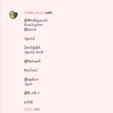
Cable சங்கர்
said…
@#சதீஷ்குமார்
போயிருச்சா
@தராசு
ஆமாம்
2கார்த்திக்
ஆமாம் சாமி
@லோஷன்
சேம்ப்ளட்
@சூரியா
ஆமா
@டோடோ
நன்றி
12:21 AM