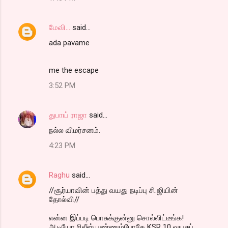
மேவி...
said…
ada pavame
me the escape
3:52 PM
துபாய் ராஜா
said…
நல்ல விமர்சனம்.
4:23 PM
Raghu
said…
//சூர்யாவின் பத்து வயது நடிப்பு சி.ஜியின்
தோல்வி//
என்ன‌ இப்ப‌டி பொசுக்குன்னு சொல்லிட்டீங்க‌!
ஆடியோ ரிலீஸ் ப‌ண்ணும்போதே KSR 10 வ‌ய‌சுப்