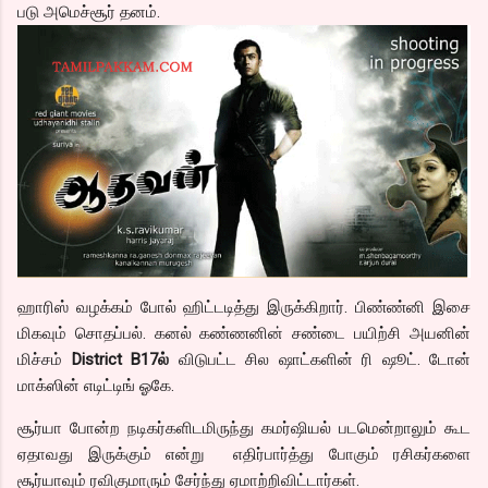
படு அமெச்சூர் தனம்.
ஹாரிஸ் வழக்கம் போல் ஹிட்டடித்து இருக்கிறார். பிண்ண்னி இசை
மிகவும் சொதப்பல். கனல் கண்ணனின் சண்டை பயிற்சி அயனின்
மிச்சம்
District B17ல்
விடுபட்ட சில ஷாட்களின் ரி ஷூட். டோன்
மாக்ஸின் எடிட்டிங் ஓகே.
சூர்யா போன்ற நடிகர்களிடமிருந்து கமர்ஷியல் படமென்றாலும் கூட
ஏதாவது இருக்கும் என்று எதிர்பார்த்து போகும் ரசிகர்களை
சூர்யாவும் ரவிகுமாரும் சேர்ந்து ஏமாற்றிவிட்டார்கள்.