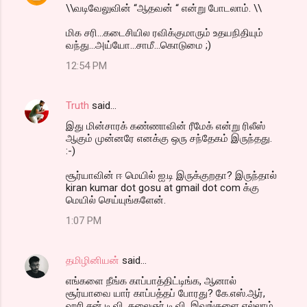
\\வடிவேலுவின் “ஆதவன் “ என்று போடலாம். \\
மிக சரி...கடைசியில ரவிக்குமாரும் உதயநிதியும்
வந்து...அய்யோ...சாமீ...கொடுமை ;)
12:54 PM
Truth
said…
இது மின்சாரக் கண்ணாவின் ரீமேக் என்று ரிலீஸ்
ஆகும் முன்னரே எனக்கு ஒரு சந்தேகம் இருந்தது.
:-)
சூர்யாவின் ஈ மெயில் ஐ.டி இருக்குறதா? இருந்தால்
kiran kumar dot gosu at gmail dot com க்கு
மெயில் செய்யுங்களேன்.
1:07 PM
தமிழினியன்
said…
எங்களை நீங்க காப்பாத்திட்டிங்க, ஆனால்
சூர்யாவை யார் காப்பத்தப் போரது? கே.எஸ்.ஆர்,
ஹரி,சன் டி.வி, கலைஞர் டி.வி, இவங்களை எல்லாம்