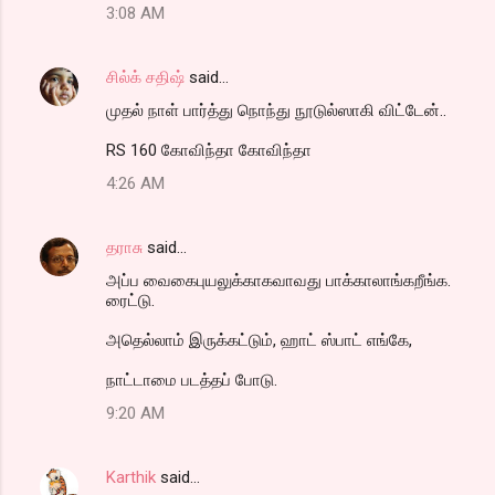
3:08 AM
சில்க் சதிஷ்
said…
முதல் நாள் பார்த்து நொந்து நூடுல்ஸாகி விட்டேன்..
RS 160 கோவிந்தா கோவிந்தா
4:26 AM
தராசு
said…
அப்ப வைகைபுயலுக்காகவாவது பாக்காலாங்கறீங்க.
ரைட்டு.
அதெல்லாம் இருக்கட்டும், ஹாட் ஸ்பாட் எங்கே,
நாட்டாமை படத்தப் போடு.
9:20 AM
Karthik
said…