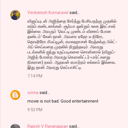
Venkatesh Kumaravel
said…
விஜய்யுடன் அஜித்தை சேர்த்து பேசியதற்கு முதலில்
கடும் கண்டனங்கள். சூர்யா ஒன்றும் உலக இரட்சகர்
இல்லை. அவரும் 'வெட்டி முண்டம் வீணாப் போன
தண்டம்' கேஸ் தான். அவரை ஏதோ டீ நிரோ,
தொஷிரோ மிஃப்யூன், கமலஹாசன் ரேஞ்சுக்கு பில்ட்-
அப் செய்வதை முதலில் நிறுத்தவும். அவரது
படங்களில் ஐந்து உருப்படிகளை சொன்னால் (விஜய்-
அஜித் போன்ற அவரது கௌண்ட்டர்-பார்ட்களது
நிகரான) நலம். ஆதவன் ஏமாற்றம் எல்லாம் இல்லை,
இது தான் அவரது கெப்பாசிட்டி.
7:14 PM
soma
said…
movie is not bad. Good entertainment
9:53 PM
Rajesh V Ravanappan
said…