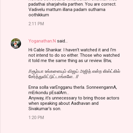
padathai sharjahvila parthen. You are correct.
Vadivelu mattum illana padam suthama
oothikkum
2:11 PM
Yoganathan.N
said…
Hi Cable Shankar. I haven't watched it and I'm
not intend to do so either. Those who watched
it told me the same thing as ur review. Btw,
//சூர்யா உங்களையும் விஜய் அஜித் என்ற லிஸ்ட்லில்
சேர்த்துவிட்டுட்டாங்களே.. //
Enna solla varEngganu therla. SonneengannA,
mErkondu pEsalAm...
Anyway, it's unnecessary to bring those actors
when speaking about Aadhavan and
Sivakumar's son.
1:20 PM