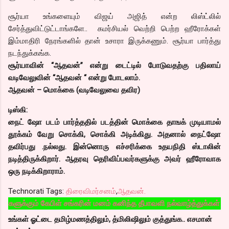
சூர்யா உங்களையும் விஜய் அஜித் என்ற லிஸ்ட்லில்
சேர்த்துவிட்டுட்டாங்களே.. கமர்சியல் வெற்றி பெற்ற ஹீரோக்கள்
இம்மாதிரி நேரங்களில் தான் உசாரா இருக்கணும். சூர்யா பார்த்து
நடந்துக்கங்க.
சூர்யாவின் “ஆதவன்” என்று டைட்டில் போடுவதற்கு பதிலாய்
வடிவேலுவின் “ஆதவன் “ என்று போடலாம்.
ஆதவன் – மொக்கை (வடிவேலுவை தவிர)
டிஸ்கி:
நைட் ஷோ படம் பார்த்ததில் படத்தின் மொக்கை தாஙக் முடியாமல்
தூக்கம் வேறு சொக்கி, சொக்கி அடிக்கிது. அதனால் நைட்ஷோ
தவிர்பது .நல்லது. இன்னொரு எச்சரிக்கை உதயநிதி ஸ்டாலின்
நடித்திருக்கிறார். ஆதரவு தெரிவிப்பவர்களுக்கு அவர் ஹீரோவாக
ஒரு நடிக்கிறாராம்.
Technorati Tags:
திரைவிமர்சனம்
,
ஆதவன்.
ேபிள் சங்கரின் மனம் கனிந்த தீபாவளி நல்வாழ்த்துக்கள்
உங்கள் ஓட்டை தமிழ்மணத்திலும், த்மிலிஷிலும் குத்துங்க.. எசமான்