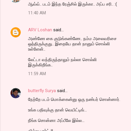
ஆவ்வ்.. படம் இந்த ரேஞ்சில் இருக்கா.. அப்ப சரி.. :(
11:40 AM
ARV Loshan
said…
அண்ணே கை குடுங்கண்ணே.. நம்ம அலைவரிசை
ஒத்திருக்குது.. இதையே தான் நானும் சொல்லி
உள்ளேன்..
லேட்டா வந்திருந்தாலும் நல்லா சொல்லி
இருக்கிறீங்க..
11:59 AM
butterfly Surya
said…
நேற்றே படம் மொக்கைன்னு ஒரு நண்பர் சொன்னார்.
உங்க பதிவுக்கு தான் வெயிட்டிங்...
நீங்க சொன்னா அப்பீலே இல்ல...
வில்லு பார்ட் II