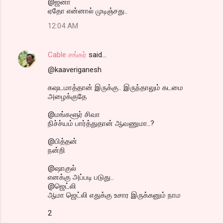
@ஜனா
ஏதோ என்னால் முடிஞ்சது..
12:04 AM
Cable சங்கர்
said…
@kaaveriganesh
கஷடமாத்தான் இருக்கு.. இருந்தாலும் கடமை
அழைக்குதே
@மங்களூர் சிவா
நிச்ச்யம் பார்த்துதான் ஆவணுமா..?
@பித்தன்
நன்றி
@ஷாகுல்
எனக்கு அப்படி படுது..
@ஜெட்லி
ஆமா ஜெட்லி எதுக்கு உசார இருக்கனும் நாம
2