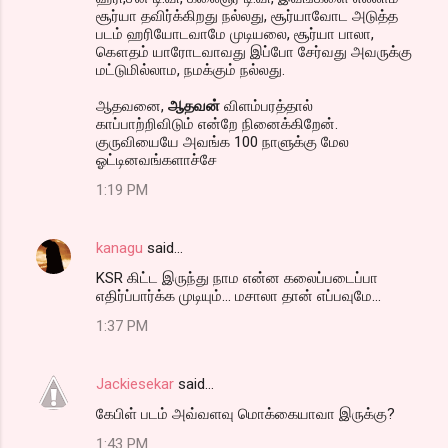
சூர்யா தவிர்க்கிறது நல்லது, சூர்யாவோட அடுத்த
படம் ஹரியோடவாமே முடியலை, சூர்யா பாலா,
கௌதம் யாரோடவாவது இப்போ சேர்வது அவருக்கு
மட்டுமில்லாம, நமக்கும் நல்லது.
ஆதவனை,
ஆதவன்
விளம்பரத்தால்
காப்பாற்றிவிடும் என்றே நினைக்கிறேன்.
குருவியையே அவங்க 100 நாளுக்கு மேல
ஓட்டினவங்களாச்சே
1:19 PM
kanagu
said…
KSR கிட்ட இருந்து நாம என்ன கலைப்படைப்பா
எதிர்ப்பார்க்க முடியும்... மசாலா தான் எப்பவுமே...
1:37 PM
Jackiesekar
said…
கேபிள் படம் அவ்வளவு மொக்கையாவா இருக்கு?
1:43 PM