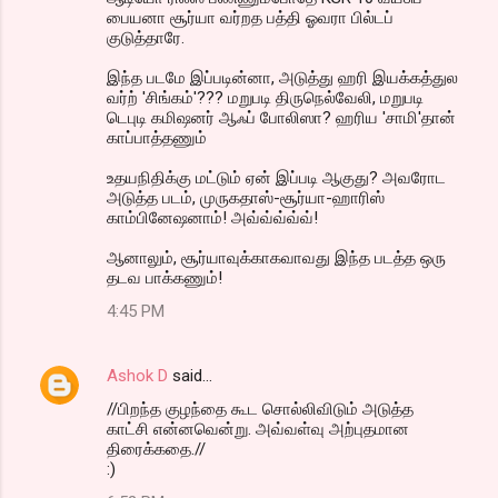
பைய‌னா சூர்யா வ‌ர்ற‌த‌ ப‌த்தி ஓவ‌ரா பில்ட‌ப்
குடுத்தாரே.
இந்த‌ ப‌ட‌மே இப்ப‌டின்னா, அடுத்து ஹரி இய‌க்க‌த்துல‌
வ‌ர்ற் 'சிங்க‌ம்'??? ம‌றுப‌டி திருநெல்வேலி, ம‌றுப‌டி
டெபுடி க‌மிஷ‌ன‌ர் ஆஃப் போலிஸா? ஹ‌ரிய‌ 'சாமி'தான்
காப்பாத்த‌ணும்
உத‌ய‌நிதிக்கு மட்டும் ஏன் இப்ப‌டி ஆகுது? அவ‌ரோட‌
அடுத்த‌ ப‌ட‌ம், முருக‌தாஸ்-சூர்யா-ஹாரிஸ்
காம்பினேஷ‌னாம்! அவ்வ்வ்வ்வ்!
ஆனாலும், சூர்யாவுக்காக‌வாவ‌து இந்த‌ பட‌த்த‌ ஒரு
த‌ட‌வ‌ பாக்க‌ணும்!
4:45 PM
Ashok D
said…
//பிறந்த குழந்தை கூட சொல்லிவிடும் அடுத்த
காட்சி என்னவென்று. அவ்வள்வு அற்புதமான
திரைக்கதை.//
:)