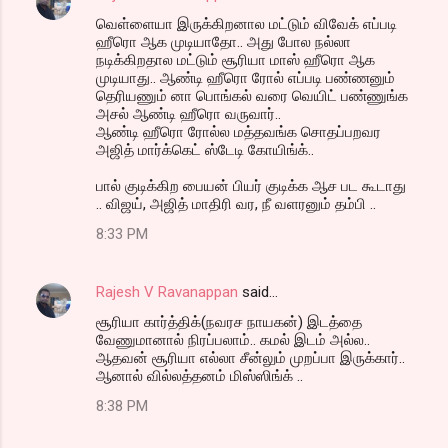
வெள்ளையா இருக்கிறனால மட்டும் விவேக் எப்படி
ஹீரொ ஆக முடியாதோ.. அது போல நல்லா
நடிக்கிறதால மட்டும் சூரியா மாஸ் ஹீரொ ஆக
முடியாது.. ஆண்டி ஹீரொ ரோல் எப்படி பண்ணனும்
தெரியணும் னா பொங்கல் வரை வெயிட் பண்ணுங்க
அசல் ஆண்டி ஹீரொ வருவார்..
ஆண்டி ஹீரொ ரோல்ல மத்தவங்க சொதப்பறவர
அஜித் மார்க்கெட் ஸ்டேடி கோயிங்க்..
பால் குடிக்கிற பையன் பியர் குடிக்க ஆச பட கூடாது
.. விஜய், அஜித் மாதிரி வர, நீ வளரனும் தம்பி ..
8:33 PM
Rajesh V Ravanappan
said…
சூரியா கார்த்திக்(நவரச நாயகன்) இடத்தை
வேணுமானால் நிரப்பலாம்.. கமல் இடம் அல்ல..
ஆதவன் சூரியா எல்லா சீன்லும் முறப்பா இருக்கார்..
ஆனால் வில்லத்தனம் மிஸ்ஸிங்க் ..
8:38 PM