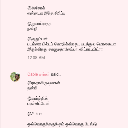
@அசோக்
ஏன்னயா இந்த சிரிப்பு
@துபாய்ராஜா
நன்றி
@குறும்பன்
படம்னா பில்டப் கொடுக்கிறது.. படத்துல மொகையா
இருக்கிறது சகஜமதானேப்பா..விட்ரா..விட்ரா
12:08 AM
Cable சங்கர்
said…
@ராதாகிருஷணன்
நன்றி
@கார்த்திக்
படிச்சிட்டேன்
@சிம்பா
ஒவ்வொருத்தருக்கும் ஒவ்வொரு டேஸ்டு