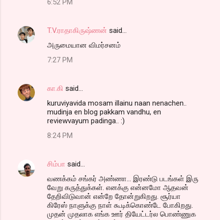
6:52 PM
T.V.ராதாகிருஷ்ணன்
said…
அருமையான விமர்சனம்
7:27 PM
கா.கி
said…
kuruviyavida mosam illainu naan nenachen..
mudinja en blog pakkam vandhu, en
reviewvayum padinga.. :)
8:24 PM
சிம்பா
said…
வணக்கம் சங்கர் அண்ணா... இரண்டு படங்கள் இரு
வேறு கருத்துக்கள். எனக்கு என்னமோ ஆதவன்
தேறிவிடுவான் என்றே தோன்றுகிறது. சூர்யா
கிரேஸ் நாளுக்கு நாள் கூடிக்கொண்டே போகிறது.
முதன் முதலாக எங்க ஊர் தியேட்டர்ல பொண்ணுக