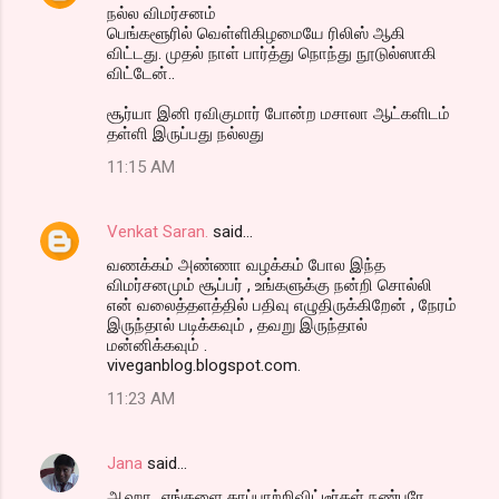
நல்ல விமர்சனம்
பெங்களூரில் வெள்ளிகிழமையே ரிலிஸ் ஆகி
விட்டது. முதல் நாள் பார்த்து நொந்து நூடுல்ஸாகி
விட்டேன்..
சூர்யா இனி ரவிகுமார் போன்ற மசாலா ஆட்களிடம்
தள்ளி இருப்பது நல்லது
11:15 AM
Venkat Saran.
said…
வணக்கம் அண்ணா வழக்கம் போல இந்த
விமர்சனமும் சூப்பர் , உங்களுக்கு நன்றி சொல்லி
என் வலைத்தளத்தில் பதிவு எழுதிருக்கிறேன் , நேரம்
இருந்தால் படிக்கவும் , தவறு இருந்தால்
மன்னிக்கவும் .
viveganblog.blogspot.com.
11:23 AM
Jana
said…
ஆஹா...எங்களை காப்பாற்றிவிட்டீர்கள் நண்பரே..