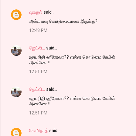
ஷாகுல்
said…
அவ்வளவு கொடுமையாவா இருக்கு?
12:48 PM
ஜெட்லி...
said…
உதயநிதி ஹீரோவா?? என்ன கொடுமை கேபிள்
அண்ணே !!
12:51 PM
ஜெட்லி...
said…
உதயநிதி ஹீரோவா?? என்ன கொடுமை கேபிள்
அண்ணே !!
12:51 PM
கோபிநாத்
said…