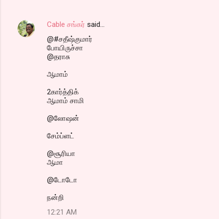
Cable சங்கர்
said…
@#சதீஷ்குமார்
போயிருச்சா
@தராசு
ஆமாம்
2கார்த்திக்
ஆமாம் சாமி
@லோஷன்
சேம்ப்ளட்
@சூரியா
ஆமா
@டோடோ
நன்றி
12:21 AM