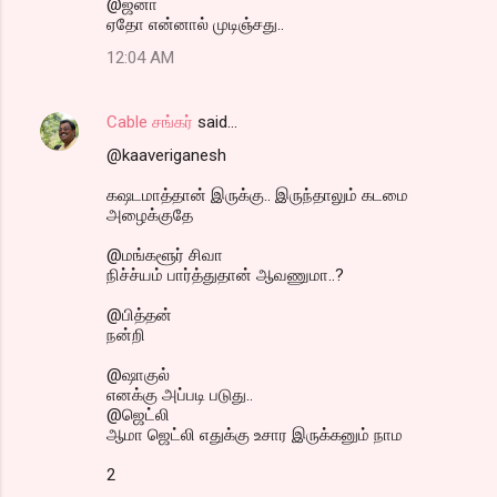
@ஜனா
ஏதோ என்னால் முடிஞ்சது..
12:04 AM
Cable சங்கர்
said…
@kaaveriganesh
கஷடமாத்தான் இருக்கு.. இருந்தாலும் கடமை
அழைக்குதே
@மங்களூர் சிவா
நிச்ச்யம் பார்த்துதான் ஆவணுமா..?
@பித்தன்
நன்றி
@ஷாகுல்
எனக்கு அப்படி படுது..
@ஜெட்லி
ஆமா ஜெட்லி எதுக்கு உசார இருக்கனும் நாம
2