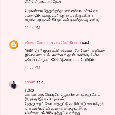
விசில் அடிச்சு பாத்தேன்.
பேராண்மை தேறுகிறதோ என்னவோ, மக்களோட
பல்ஸ் KSR நன்கு தெரிந்து வைத்திருக்கிறார்.
ஆகவே ஆதவன் 50 நாட்கள் தாண்டுவது எளிது.
11:04 PM
ரமேஷ்- ரொம்ப நல்லவன்(சத்தியமா)
said…
Night Shift முடிச்சுட்டு ஆதவன் போனேன். வடிவேல்
இல்லைனா படம் மொக்கை தான். எனக்கு பிடிச்ச
ஒரே இயக்குனர் KSR. ஆனால் படம் தேறிடும்.
11:36 PM
sriram
said…
யூத்து
என் மனதை அப்படியே எழுத்தில் வார்த்த்து போல
இருக்கு இந்த விமர்சனம்.
நேத்து நைட் ஷோ பாத்துட்டு காரில் வீடு வரைக்கும்
நாங்கள் பேசிக்கொண்டு வந்ததும் இந்த
விமர்சனமும் 90% ஒத்துப் போகிறது.