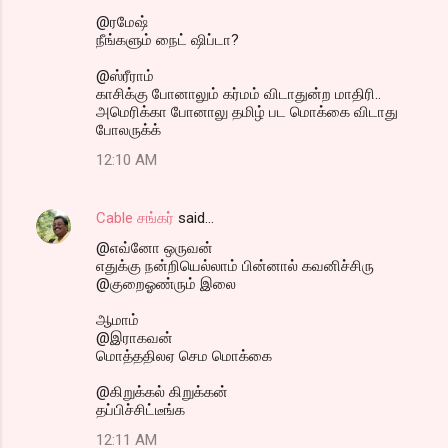
@ரமேஷ்
நீங்களும் நைட் ஷிப்டா?
@ஸ்ரீராம்
காசிக்கு போனாலும் கர்மம் விடாதுன்ற மாதிரி..
அமெரிக்கா போனாலு தமிழ் பட மொக்கை விடாது
போலருக்க்
12:10 AM
Cable சங்கர்
said…
@எவ்னோ ஒருவன்
எதுக்கு நன்றியெல்லாம் பின்னால் கவனிச்சிரு
@குறைஓண்ரும் இலை
ஆமாம்
@இராகவன்
மொத்ததிலஏ செம மொக்கை
@கிறுக்கல் கிறுக்கன்
தப்பிச்சிட்டீங்க
12:11 AM