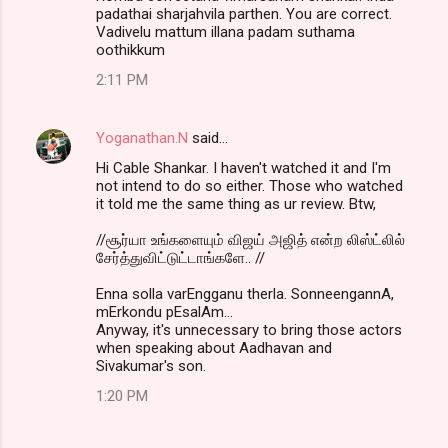
padathai sharjahvila parthen. You are correct.
Vadivelu mattum illana padam suthama
oothikkum
2:11 PM
Yoganathan.N
said…
Hi Cable Shankar. I haven't watched it and I'm
not intend to do so either. Those who watched
it told me the same thing as ur review. Btw,
//சூர்யா உங்களையும் விஜய் அஜித் என்ற லிஸ்ட்லில்
சேர்த்துவிட்டுட்டாங்களே.. //
Enna solla varEngganu therla. SonneengannA,
mErkondu pEsalAm...
Anyway, it's unnecessary to bring those actors
when speaking about Aadhavan and
Sivakumar's son.
1:20 PM