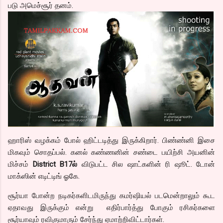
படு அமெச்சூர் தனம்.
ஹாரிஸ் வழக்கம் போல் ஹிட்டடித்து இருக்கிறார். பிண்ண்னி இசை
மிகவும் சொதப்பல். கனல் கண்ணனின் சண்டை பயிற்சி அயனின்
மிச்சம்
District B17ல்
விடுபட்ட சில ஷாட்களின் ரி ஷூட். டோன்
மாக்ஸின் எடிட்டிங் ஓகே.
சூர்யா போன்ற நடிகர்களிடமிருந்து கமர்ஷியல் படமென்றாலும் கூட
ஏதாவது இருக்கும் என்று எதிர்பார்த்து போகும் ரசிகர்களை
சூர்யாவும் ரவிகுமாரும் சேர்ந்து ஏமாற்றிவிட்டார்கள்.