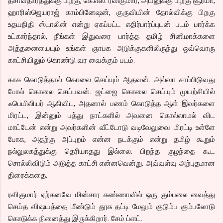
தசாவதாரத்துக்கு பிறகு, கே.எஸ். ரவிகுமார், அயனுக்கு பிறகு சூர்யா,
ஹாரிஸ்ஜெயராஜ் காம்பினேஷன், குருவியின் தோல்விக்கு பிறகு
உதயநிதி ஸ்டாலின் என்று ஏகப்பட்ட எதிர்பார்ப்புடன் படம் பார்க்க
உட்கார்ந்தால், நீங்கள் இதுவரை பார்த்த தமிழ் சினிமாக்களை
அத்தனையையும் உங்கள் ஞாபக அடுக்குகளிலிருந்து ஒவ்வொரு
காட்சியிலும் கொண்டு வர வைக்கும் படம்.
காசு கொடுத்தால் கொலை செய்யும் ஆதவன். அல்வா சாப்பிடுவது
போல் கொலை செய்பவன். ஜட்ஜை கொலை செய்யும் முயற்சியில்
ஃபெயிலியர் ஆகிவிட, அதனால் பணம் கொடுத்த ஆள் இவர்களை
மிரட்ட, இன்னும் பத்து நாட்களில் அவனை கொல்லாமல் விட
மாட்டேன் என்று அவர்களின் வீட்டோடு வடிவேலுவை மிரட்டி உள்ளே
போக, அதற்கு அப்புறம் என்ன நடக்கும் என்று தமிழ் கூறும்
நல்லுலகத்துக்கு தெரியாதது இல்லை. பிறந்த குழந்தை கூட
சொல்லிவிடும் அடுத்த காட்சி என்னவென்று. அவ்வள்வு அற்புதமான
திரைக்கதை.
ரவிகுமார் ஏற்கனவே மின்சார கண்ணாவில் ஒரு கும்பலை வைத்து
செய்த விஷயத்தை மீண்டும் தூசு தட்டி மேலும் குடும்ப கும்பலோடு
கொடுக்க நினைத்து இருக்கிறார். சேம் ப்ளட்.