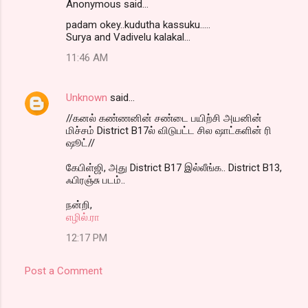
Anonymous said…
padam okey..kudutha kassuku.....
Surya and Vadivelu kalakal...
11:46 AM
Unknown
said…
//கனல் கண்ணனின் சண்டை பயிற்சி அயனின்
மிச்சம் District B17ல் விடுபட்ட சில ஷாட்களின் ரி
ஷூட்//
கேபிள்ஜி, அது District B17 இல்லீங்க.. District B13,
ஃபிரஞ்சு படம்..
நன்றி,
எழில்.ரா
12:17 PM
Post a Comment