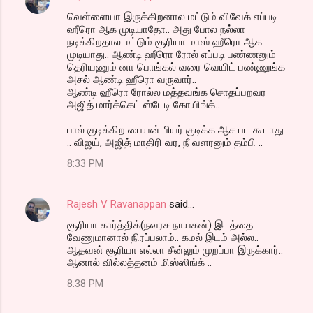
வெள்ளையா இருக்கிறனால மட்டும் விவேக் எப்படி
ஹீரொ ஆக முடியாதோ.. அது போல நல்லா
நடிக்கிறதால மட்டும் சூரியா மாஸ் ஹீரொ ஆக
முடியாது.. ஆண்டி ஹீரொ ரோல் எப்படி பண்ணனும்
தெரியணும் னா பொங்கல் வரை வெயிட் பண்ணுங்க
அசல் ஆண்டி ஹீரொ வருவார்..
ஆண்டி ஹீரொ ரோல்ல மத்தவங்க சொதப்பறவர
அஜித் மார்க்கெட் ஸ்டேடி கோயிங்க்..
பால் குடிக்கிற பையன் பியர் குடிக்க ஆச பட கூடாது
.. விஜய், அஜித் மாதிரி வர, நீ வளரனும் தம்பி ..
8:33 PM
Rajesh V Ravanappan
said…
சூரியா கார்த்திக்(நவரச நாயகன்) இடத்தை
வேணுமானால் நிரப்பலாம்.. கமல் இடம் அல்ல..
ஆதவன் சூரியா எல்லா சீன்லும் முறப்பா இருக்கார்..
ஆனால் வில்லத்தனம் மிஸ்ஸிங்க் ..
8:38 PM