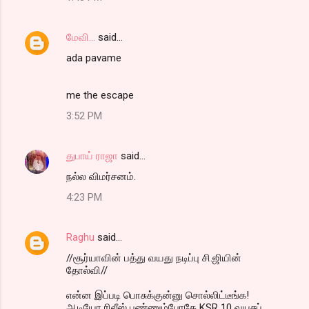
மேவி...
said…
ada pavame
me the escape
3:52 PM
துபாய் ராஜா
said…
நல்ல விமர்சனம்.
4:23 PM
Raghu
said…
//சூர்யாவின் பத்து வயது நடிப்பு சி.ஜியின்
தோல்வி//
என்ன‌ இப்ப‌டி பொசுக்குன்னு சொல்லிட்டீங்க‌!
ஆடியோ ரிலீஸ் ப‌ண்ணும்போதே KSR 10 வ‌ய‌சுப்