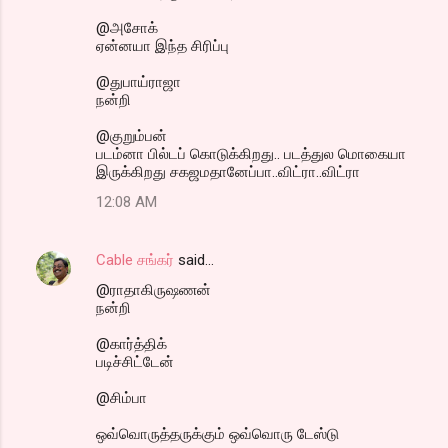
@அசோக்
ஏன்னயா இந்த சிரிப்பு
@துபாய்ராஜா
நன்றி
@குறும்பன்
படம்னா பில்டப் கொடுக்கிறது.. படத்துல மொகையா
இருக்கிறது சகஜமதானேப்பா..விட்ரா..விட்ரா
12:08 AM
Cable சங்கர்
said…
@ராதாகிருஷணன்
நன்றி
@கார்த்திக்
படிச்சிட்டேன்
@சிம்பா
ஒவ்வொருத்தருக்கும் ஒவ்வொரு டேஸ்டு