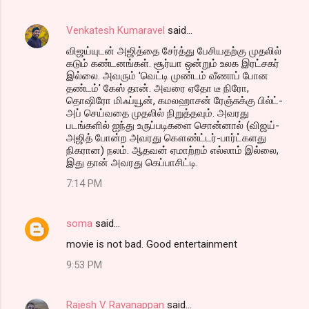
Venkatesh Kumaravel
said…
விஜய்யுடன் அஜித்தை சேர்த்து பேசியதற்கு முதலில்
கடும் கண்டனங்கள். சூர்யா ஒன்றும் உலக இரட்சகர்
இல்லை. அவரும் 'வெட்டி முண்டம் வீணாப் போன
தண்டம்' கேஸ் தான். அவரை ஏதோ டீ நிரோ,
தொஷிரோ மிஃப்யூன், கமலஹாசன் ரேஞ்சுக்கு பில்ட்-
அப் செய்வதை முதலில் நிறுத்தவும். அவரது
படங்களில் ஐந்து உருப்படிகளை சொன்னால் (விஜய்-
அஜித் போன்ற அவரது கௌண்ட்டர்-பார்ட்களது
நிகரான) நலம். ஆதவன் ஏமாற்றம் எல்லாம் இல்லை,
இது தான் அவரது கெப்பாசிட்டி.
7:14 PM
soma
said…
movie is not bad. Good entertainment
9:53 PM
Rajesh V Ravanappan
said…