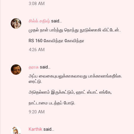
3:08 AM
சில்க் சதிஷ்
said…
முதல் நாள் பார்த்து நொந்து நூடுல்ஸாகி விட்டேன்..
RS 160 கோவிந்தா கோவிந்தா
4:26 AM
தராசு
said…
அப்ப வைகைபுயலுக்காகவாவது பாக்காலாங்கறீங்க.
ரைட்டு.
அதெல்லாம் இருக்கட்டும், ஹாட் ஸ்பாட் எங்கே,
நாட்டாமை படத்தப் போடு.
9:20 AM
Karthik
said…