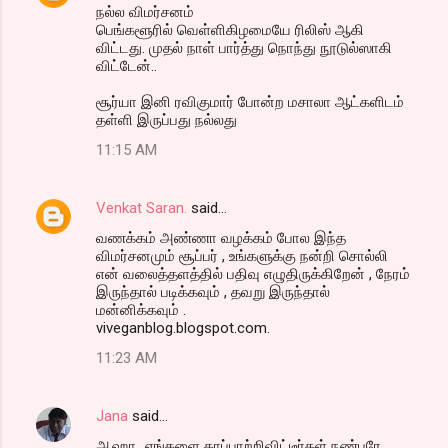
நல்ல விமர்சனம்
பெங்களூரில் வெள்ளிகிழமையே ரிலிஸ் ஆகி
விட்டது. முதல் நாள் பார்த்து நொந்து நூடுல்ஸாகி
விட்டேன்..
சூர்யா இனி ரவிகுமார் போன்ற மசாலா ஆட்களிடம்
தள்ளி இருப்பது நல்லது
11:15 AM
Venkat Saran.
said…
வணக்கம் அண்ணா வழக்கம் போல இந்த
விமர்சனமும் சூப்பர் , உங்களுக்கு நன்றி சொல்லி
என் வலைத்தளத்தில் பதிவு எழுதிருக்கிறேன் , நேரம்
இருந்தால் படிக்கவும் , தவறு இருந்தால்
மன்னிக்கவும் .
viveganblog.blogspot.com.
11:23 AM
Jana
said…
ஆஹா...எங்களை காப்பாற்றிவிட்டீர்கள் நண்பரே..