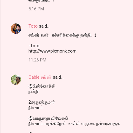
5:16 PM
Toto
said…
ச‌ங்க‌ர் ஸார்.. எச்ச‌ரிக்கைக்கு ந‌ன்றி.. :)
-Toto.
http://www.pixmonk.com
11:26 PM
Cable சங்கர்
said…
@பின்னோக்கி
நன்றி
2அருண்குமார்
நிச்சயம்
@உளருனது விவேகன்
நிச்சயம் படிக்கிறேன். உஙக்ள் வருகை நல்வரவாகுக