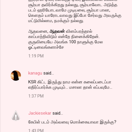
சூர்யா தவிர்க்கிறது நல்லது, சூர்யாவோட அடுத்த
படம் ஹரியோடவாமே முடியலை, சூர்யா பாலா,
கௌதம் யாரோடவாவது இப்போ சேர்வது அவருக்கு
மட்டுமில்லாம, நமக்கும் நல்லது.
ஆதவனை,
ஆதவன்
விளம்பரத்தால்
காப்பாற்றிவிடும் என்றே நினைக்கிறேன்.
குருவியையே அவங்க 100 நாளுக்கு மேல
ஓட்டினவங்களாச்சே
1:19 PM
kanagu
said…
KSR கிட்ட இருந்து நாம என்ன கலைப்படைப்பா
எதிர்ப்பார்க்க முடியும்... மசாலா தான் எப்பவுமே...
1:37 PM
Jackiesekar
said…
கேபிள் படம் அவ்வளவு மொக்கையாவா இருக்கு?
1:43 PM