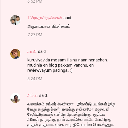
6:52 PM
T.V.ராதாகிருஷ்ணன்
said…
அருமையான விமர்சனம்
7:27 PM
கா.கி
said…
kuruviyavida mosam illainu naan nenachen..
mudinja en blog pakkam vandhu, en
reviewvayum padinga.. :)
8:24 PM
சிம்பா
said…
வணக்கம் சங்கர் அண்ணா... இரண்டு படங்கள் இரு
வேறு கருத்துக்கள். எனக்கு என்னமோ ஆதவன்
தேறிவிடுவான் என்றே தோன்றுகிறது. சூர்யா
கிரேஸ் நாளுக்கு நாள் கூடிக்கொண்டே போகிறது.
முதன் முதலாக எங்க ஊர் தியேட்டர்ல பொண்ணுக