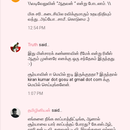
\\வடிவேலுவின் “ஆதவன் “ என்று போடலாம். \\
மிக சரி...கடைசியில ரவிக்குமாரும் உதயநிதியும்
வந்து...அய்யோ...சாமீ...கொடுமை ;)
12:54 PM
Truth
said…
இது மின்சாரக் கண்ணாவின் ரீமேக் என்று ரிலீஸ்
ஆகும் முன்னரே எனக்கு ஒரு சந்தேகம் இருந்தது.
:-)
சூர்யாவின் ஈ மெயில் ஐ.டி இருக்குறதா? இருந்தால்
kiran kumar dot gosu at gmail dot com க்கு
மெயில் செய்யுங்களேன்.
1:07 PM
தமிழினியன்
said…
எங்களை நீங்க காப்பாத்திட்டிங்க, ஆனால்
சூர்யாவை யார் காப்பத்தப் போரது? கே.எஸ்.ஆர்,
ஹரி,சன் டி.வி, கலைஞர் டி.வி, இவங்களை எல்லாம்