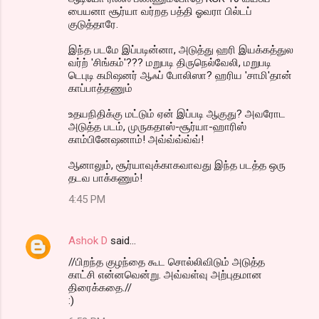
பைய‌னா சூர்யா வ‌ர்ற‌த‌ ப‌த்தி ஓவ‌ரா பில்ட‌ப்
குடுத்தாரே.
இந்த‌ ப‌ட‌மே இப்ப‌டின்னா, அடுத்து ஹரி இய‌க்க‌த்துல‌
வ‌ர்ற் 'சிங்க‌ம்'??? ம‌றுப‌டி திருநெல்வேலி, ம‌றுப‌டி
டெபுடி க‌மிஷ‌ன‌ர் ஆஃப் போலிஸா? ஹ‌ரிய‌ 'சாமி'தான்
காப்பாத்த‌ணும்
உத‌ய‌நிதிக்கு மட்டும் ஏன் இப்ப‌டி ஆகுது? அவ‌ரோட‌
அடுத்த‌ ப‌ட‌ம், முருக‌தாஸ்-சூர்யா-ஹாரிஸ்
காம்பினேஷ‌னாம்! அவ்வ்வ்வ்வ்!
ஆனாலும், சூர்யாவுக்காக‌வாவ‌து இந்த‌ பட‌த்த‌ ஒரு
த‌ட‌வ‌ பாக்க‌ணும்!
4:45 PM
Ashok D
said…
//பிறந்த குழந்தை கூட சொல்லிவிடும் அடுத்த
காட்சி என்னவென்று. அவ்வள்வு அற்புதமான
திரைக்கதை.//
:)