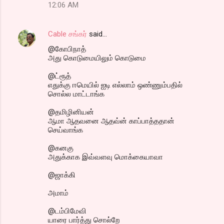
12:06 AM
Cable சங்கர்
said…
@கோபிநாத்
அது கொடுமையிலும் கொடுமை
@ட்ரூத்
எதுக்கு ஈமெயில் ஐடி எல்லாம் ஒண்ணும்பதில்
சொல்ல மாட்டாங்க
@தமிழினியன்
ஆமா ஆதவனை ஆதவ்ன் காப்பாத்ததான்
செய்வாங்க
@கனகு
அதுக்காக இவ்வளவு மொக்கையாவா
@ஜாக்கி
அமாம்
@டம்பிமேவி
யாரை பார்த்து சொல்றே