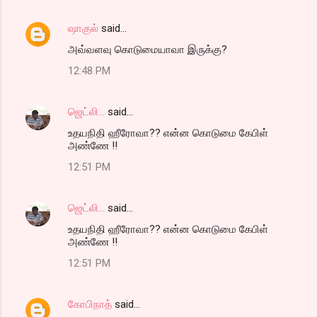
ஷாகுல்
said…
அவ்வளவு கொடுமையாவா இருக்கு?
12:48 PM
ஜெட்லி...
said…
உதயநிதி ஹீரோவா?? என்ன கொடுமை கேபிள்
அண்ணே !!
12:51 PM
ஜெட்லி...
said…
உதயநிதி ஹீரோவா?? என்ன கொடுமை கேபிள்
அண்ணே !!
12:51 PM
கோபிநாத்
said…