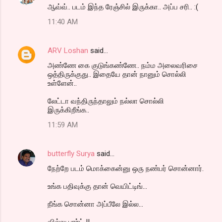
ஆவ்வ்.. படம் இந்த ரேஞ்சில் இருக்கா.. அப்ப சரி.. :(
11:40 AM
ARV Loshan
said…
அண்ணே கை குடுங்கண்ணே.. நம்ம அலைவரிசை
ஒத்திருக்குது.. இதையே தான் நானும் சொல்லி
உள்ளேன்..
லேட்டா வந்திருந்தாலும் நல்லா சொல்லி
இருக்கிறீங்க..
11:59 AM
butterfly Surya
said…
நேற்றே படம் மொக்கைன்னு ஒரு நண்பர் சொன்னார்.
உங்க பதிவுக்கு தான் வெயிட்டிங்...
நீங்க சொன்னா அப்பீலே இல்ல...
வில்லு பார்ட் II