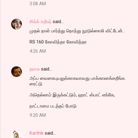
3:08 AM
சில்க் சதிஷ்
said…
முதல் நாள் பார்த்து நொந்து நூடுல்ஸாகி விட்டேன்..
RS 160 கோவிந்தா கோவிந்தா
4:26 AM
தராசு
said…
அப்ப வைகைபுயலுக்காகவாவது பாக்காலாங்கறீங்க.
ரைட்டு.
அதெல்லாம் இருக்கட்டும், ஹாட் ஸ்பாட் எங்கே,
நாட்டாமை படத்தப் போடு.
9:20 AM
Karthik
said…