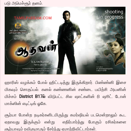
படு அமெச்சூர் தனம்.
ஹாரிஸ் வழக்கம் போல் ஹிட்டடித்து இருக்கிறார். பிண்ண்னி இசை
மிகவும் சொதப்பல். கனல் கண்ணனின் சண்டை பயிற்சி அயனின்
மிச்சம்
District B17ல்
விடுபட்ட சில ஷாட்களின் ரி ஷூட். டோன்
மாக்ஸின் எடிட்டிங் ஓகே.
சூர்யா போன்ற நடிகர்களிடமிருந்து கமர்ஷியல் படமென்றாலும் கூட
ஏதாவது இருக்கும் என்று எதிர்பார்த்து போகும் ரசிகர்களை
சூர்யாவும் ரவிகுமாரும் சேர்ந்து ஏமாற்றிவிட்டார்கள்.