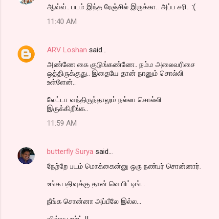
ஆவ்வ்.. படம் இந்த ரேஞ்சில் இருக்கா.. அப்ப சரி.. :(
11:40 AM
ARV Loshan
said…
அண்ணே கை குடுங்கண்ணே.. நம்ம அலைவரிசை
ஒத்திருக்குது.. இதையே தான் நானும் சொல்லி
உள்ளேன்..
லேட்டா வந்திருந்தாலும் நல்லா சொல்லி
இருக்கிறீங்க..
11:59 AM
butterfly Surya
said…
நேற்றே படம் மொக்கைன்னு ஒரு நண்பர் சொன்னார்.
உங்க பதிவுக்கு தான் வெயிட்டிங்...
நீங்க சொன்னா அப்பீலே இல்ல...
வில்லு பார்ட் II