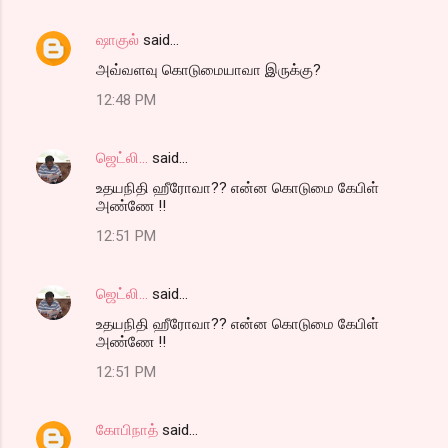
ஷாகுல்
said…
அவ்வளவு கொடுமையாவா இருக்கு?
12:48 PM
ஜெட்லி...
said…
உதயநிதி ஹீரோவா?? என்ன கொடுமை கேபிள்
அண்ணே !!
12:51 PM
ஜெட்லி...
said…
உதயநிதி ஹீரோவா?? என்ன கொடுமை கேபிள்
அண்ணே !!
12:51 PM
கோபிநாத்
said…