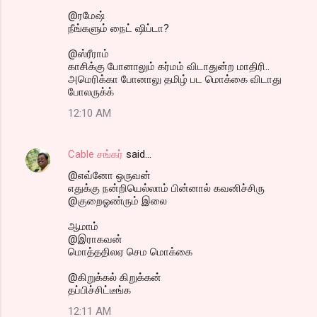
@ரமேஷ்
நீங்களும் நைட் ஷிப்டா?
@ஸ்ரீராம்
காசிக்கு போனாலும் கர்மம் விடாதுன்ற மாதிரி..
அமெரிக்கா போனாலு தமிழ் பட மொக்கை விடாது
போலருக்க்
12:10 AM
Cable சங்கர்
said…
@எவ்னோ ஒருவன்
எதுக்கு நன்றியெல்லாம் பின்னால் கவனிச்சிரு
@குறைஓண்ரும் இலை
ஆமாம்
@இராகவன்
மொத்ததிலஏ செம மொக்கை
@கிறுக்கல் கிறுக்கன்
தப்பிச்சிட்டீங்க
12:11 AM