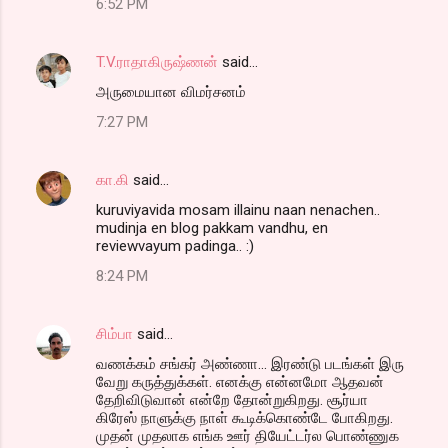
6:52 PM
T.V.ராதாகிருஷ்ணன்
said…
அருமையான விமர்சனம்
7:27 PM
கா.கி
said…
kuruviyavida mosam illainu naan nenachen..
mudinja en blog pakkam vandhu, en
reviewvayum padinga.. :)
8:24 PM
சிம்பா
said…
வணக்கம் சங்கர் அண்ணா... இரண்டு படங்கள் இரு
வேறு கருத்துக்கள். எனக்கு என்னமோ ஆதவன்
தேறிவிடுவான் என்றே தோன்றுகிறது. சூர்யா
கிரேஸ் நாளுக்கு நாள் கூடிக்கொண்டே போகிறது.
முதன் முதலாக எங்க ஊர் தியேட்டர்ல பொண்ணுக