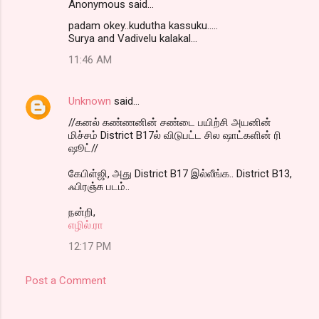
Anonymous said…
padam okey..kudutha kassuku.....
Surya and Vadivelu kalakal...
11:46 AM
Unknown
said…
//கனல் கண்ணனின் சண்டை பயிற்சி அயனின்
மிச்சம் District B17ல் விடுபட்ட சில ஷாட்களின் ரி
ஷூட்//
கேபிள்ஜி, அது District B17 இல்லீங்க.. District B13,
ஃபிரஞ்சு படம்..
நன்றி,
எழில்.ரா
12:17 PM
Post a Comment