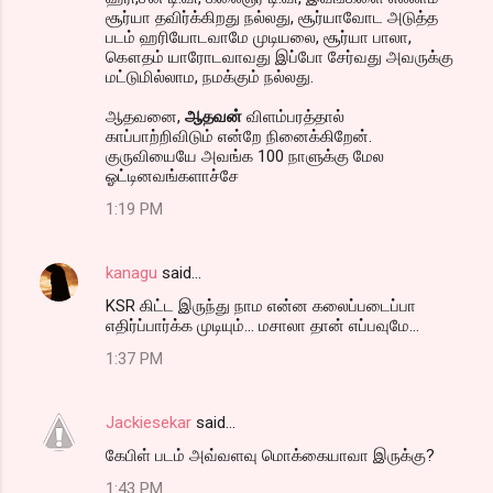
சூர்யா தவிர்க்கிறது நல்லது, சூர்யாவோட அடுத்த
படம் ஹரியோடவாமே முடியலை, சூர்யா பாலா,
கௌதம் யாரோடவாவது இப்போ சேர்வது அவருக்கு
மட்டுமில்லாம, நமக்கும் நல்லது.
ஆதவனை,
ஆதவன்
விளம்பரத்தால்
காப்பாற்றிவிடும் என்றே நினைக்கிறேன்.
குருவியையே அவங்க 100 நாளுக்கு மேல
ஓட்டினவங்களாச்சே
1:19 PM
kanagu
said…
KSR கிட்ட இருந்து நாம என்ன கலைப்படைப்பா
எதிர்ப்பார்க்க முடியும்... மசாலா தான் எப்பவுமே...
1:37 PM
Jackiesekar
said…
கேபிள் படம் அவ்வளவு மொக்கையாவா இருக்கு?
1:43 PM