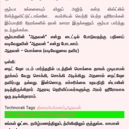
சூர்யா உங்களையும் விஜய் அஜித் என்ற லிஸ்ட்லில்
சேர்த்துவிட்டுட்டாங்களே.. கமர்சியல் வெற்றி பெற்ற ஹீரோக்கள்
இம்மாதிரி நேரங்களில் தான் உசாரா இருக்கணும். சூர்யா பார்த்து
நடந்துக்கங்க.
சூர்யாவின் “ஆதவன்” என்று டைட்டில் போடுவதற்கு பதிலாய்
வடிவேலுவின் “ஆதவன் “ என்று போடலாம்.
ஆதவன் – மொக்கை (வடிவேலுவை தவிர)
டிஸ்கி:
நைட் ஷோ படம் பார்த்ததில் படத்தின் மொக்கை தாஙக் முடியாமல்
தூக்கம் வேறு சொக்கி, சொக்கி அடிக்கிது. அதனால் நைட்ஷோ
தவிர்பது .நல்லது. இன்னொரு எச்சரிக்கை உதயநிதி ஸ்டாலின்
நடித்திருக்கிறார். ஆதரவு தெரிவிப்பவர்களுக்கு அவர் ஹீரோவாக
ஒரு நடிக்கிறாராம்.
Technorati Tags:
திரைவிமர்சனம்
,
ஆதவன்.
த தீபாவளி நல்வாழ்த்துக்கள்
உங்கள் ஓட்டை தமிழ்மணத்திலும், த்மிலிஷிலும் குத்துங்க.. எசமான்