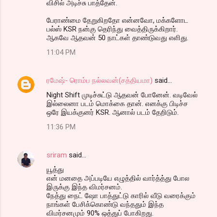
விசில் அடிச்சு பாத்தேன்.
பேராண்மை தேறுகிறதோ என்னவோ, மக்களோட
பல்ஸ் KSR நன்கு தெரிந்து வைத்திருக்கிறார்.
ஆகவே ஆதவன் 50 நாட்கள் தாண்டுவது எளிது.
11:04 PM
ரமேஷ்- ரொம்ப நல்லவன்(சத்தியமா)
said…
Night Shift முடிச்சுட்டு ஆதவன் போனேன். வடிவேல்
இல்லைனா படம் மொக்கை தான். எனக்கு பிடிச்ச
ஒரே இயக்குனர் KSR. ஆனால் படம் தேறிடும்.
11:36 PM
sriram
said…
யூத்து
என் மனதை அப்படியே எழுத்தில் வார்த்த்து போல
இருக்கு இந்த விமர்சனம்.
நேத்து நைட் ஷோ பாத்துட்டு காரில் வீடு வரைக்கும்
நாங்கள் பேசிக்கொண்டு வந்ததும் இந்த
விமர்சனமும் 90% ஒத்துப் போகிறது.