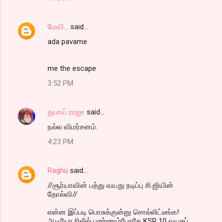
மேவி...
said…
ada pavame
me the escape
3:52 PM
துபாய் ராஜா
said…
நல்ல விமர்சனம்.
4:23 PM
Raghu
said…
//சூர்யாவின் பத்து வயது நடிப்பு சி.ஜியின்
தோல்வி//
என்ன‌ இப்ப‌டி பொசுக்குன்னு சொல்லிட்டீங்க‌!
ஆடியோ ரிலீஸ் ப‌ண்ணும்போதே KSR 10 வ‌ய‌சுப்