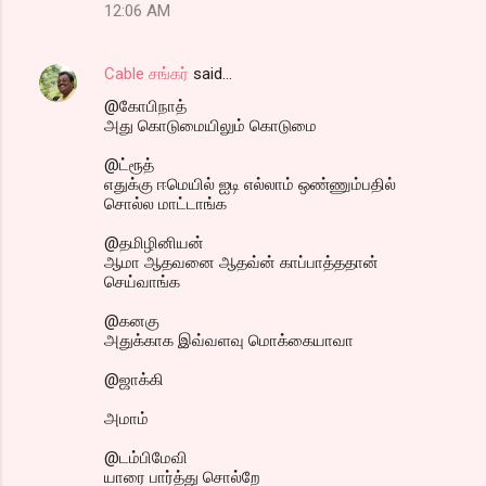
12:06 AM
Cable சங்கர்
said…
@கோபிநாத்
அது கொடுமையிலும் கொடுமை
@ட்ரூத்
எதுக்கு ஈமெயில் ஐடி எல்லாம் ஒண்ணும்பதில்
சொல்ல மாட்டாங்க
@தமிழினியன்
ஆமா ஆதவனை ஆதவ்ன் காப்பாத்ததான்
செய்வாங்க
@கனகு
அதுக்காக இவ்வளவு மொக்கையாவா
@ஜாக்கி
அமாம்
@டம்பிமேவி
யாரை பார்த்து சொல்றே