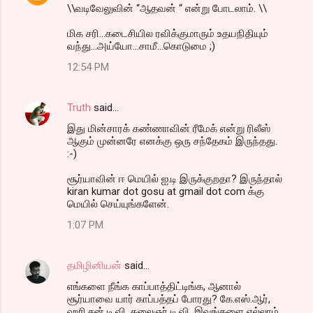
\\வடிவேலுவின் “ஆதவன் “ என்று போடலாம். \\
மிக சரி...கடைசியில ரவிக்குமாரும் உதயநிதியும்
வந்து...அய்யோ...சாமீ...கொடுமை ;)
12:54 PM
Truth
said…
இது மின்சாரக் கண்ணாவின் ரீமேக் என்று ரிலீஸ்
ஆகும் முன்னரே எனக்கு ஒரு சந்தேகம் இருந்தது.
:-)
சூர்யாவின் ஈ மெயில் ஐ.டி இருக்குறதா? இருந்தால்
kiran kumar dot gosu at gmail dot com க்கு
மெயில் செய்யுங்களேன்.
1:07 PM
தமிழினியன்
said…
எங்களை நீங்க காப்பாத்திட்டிங்க, ஆனால்
சூர்யாவை யார் காப்பத்தப் போரது? கே.எஸ்.ஆர்,
ஹரி,சன் டி.வி, கலைஞர் டி.வி, இவங்களை எல்லாம்