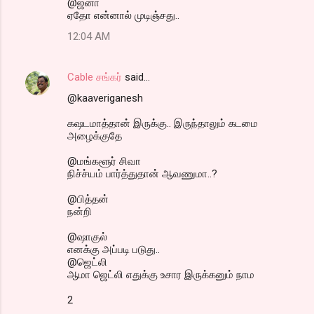
@ஜனா
ஏதோ என்னால் முடிஞ்சது..
12:04 AM
Cable சங்கர்
said…
@kaaveriganesh
கஷடமாத்தான் இருக்கு.. இருந்தாலும் கடமை
அழைக்குதே
@மங்களூர் சிவா
நிச்ச்யம் பார்த்துதான் ஆவணுமா..?
@பித்தன்
நன்றி
@ஷாகுல்
எனக்கு அப்படி படுது..
@ஜெட்லி
ஆமா ஜெட்லி எதுக்கு உசார இருக்கனும் நாம
2