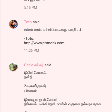
5:16 PM
Toto
said…
ச‌ங்க‌ர் ஸார்.. எச்ச‌ரிக்கைக்கு ந‌ன்றி.. :)
-Toto.
http://www.pixmonk.com
11:26 PM
Cable சங்கர்
said…
@பின்னோக்கி
நன்றி
2அருண்குமார்
நிச்சயம்
@உளருனது விவேகன்
நிச்சயம் படிக்கிறேன். உஙக்ள் வருகை நல்வரவாகுக