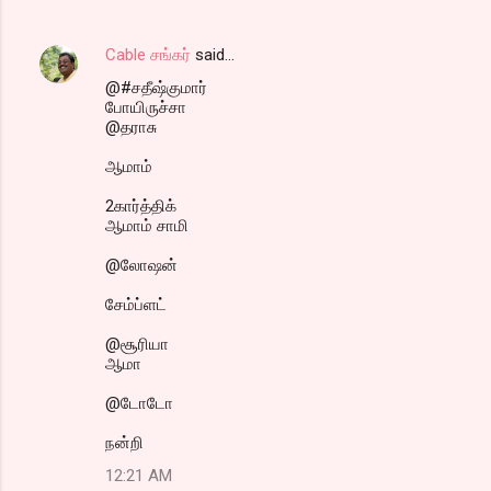
Cable சங்கர்
said…
@#சதீஷ்குமார்
போயிருச்சா
@தராசு
ஆமாம்
2கார்த்திக்
ஆமாம் சாமி
@லோஷன்
சேம்ப்ளட்
@சூரியா
ஆமா
@டோடோ
நன்றி
12:21 AM