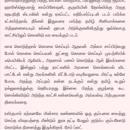
தசாவதாரத்துக்கு பிறகு, கே.எஸ். ரவிகுமார், அயனுக்கு பிறகு சூர்யா,
ஹாரிஸ்ஜெயராஜ் காம்பினேஷன், குருவியின் தோல்விக்கு பிறகு
உதயநிதி ஸ்டாலின் என்று ஏகப்பட்ட எதிர்பார்ப்புடன் படம் பார்க்க
உட்கார்ந்தால், நீங்கள் இதுவரை பார்த்த தமிழ் சினிமாக்களை
அத்தனையையும் உங்கள் ஞாபக அடுக்குகளிலிருந்து ஒவ்வொரு
காட்சியிலும் கொண்டு வர வைக்கும் படம்.
காசு கொடுத்தால் கொலை செய்யும் ஆதவன். அல்வா சாப்பிடுவது
போல் கொலை செய்பவன். ஜட்ஜை கொலை செய்யும் முயற்சியில்
ஃபெயிலியர் ஆகிவிட, அதனால் பணம் கொடுத்த ஆள் இவர்களை
மிரட்ட, இன்னும் பத்து நாட்களில் அவனை கொல்லாமல் விட
மாட்டேன் என்று அவர்களின் வீட்டோடு வடிவேலுவை மிரட்டி உள்ளே
போக, அதற்கு அப்புறம் என்ன நடக்கும் என்று தமிழ் கூறும்
நல்லுலகத்துக்கு தெரியாதது இல்லை. பிறந்த குழந்தை கூட
சொல்லிவிடும் அடுத்த காட்சி என்னவென்று. அவ்வள்வு அற்புதமான
திரைக்கதை.
ரவிகுமார் ஏற்கனவே மின்சார கண்ணாவில் ஒரு கும்பலை வைத்து
செய்த விஷயத்தை மீண்டும் தூசு தட்டி மேலும் குடும்ப கும்பலோடு
கொடுக்க நினைத்து இருக்கிறார். சேம் ப்ளட்.