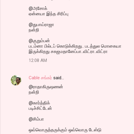
@அசோக்
ஏன்னயா இந்த சிரிப்பு
@துபாய்ராஜா
நன்றி
@குறும்பன்
படம்னா பில்டப் கொடுக்கிறது.. படத்துல மொகையா
இருக்கிறது சகஜமதானேப்பா..விட்ரா..விட்ரா
12:08 AM
Cable சங்கர்
said…
@ராதாகிருஷணன்
நன்றி
@கார்த்திக்
படிச்சிட்டேன்
@சிம்பா
ஒவ்வொருத்தருக்கும் ஒவ்வொரு டேஸ்டு