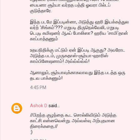
பைய‌னா சூர்யா வ‌ர்ற‌த‌ ப‌த்தி ஓவ‌ரா பில்ட‌ப்
குடுத்தாரே.
இந்த‌ ப‌ட‌மே இப்ப‌டின்னா, அடுத்து ஹரி இய‌க்க‌த்துல‌
வ‌ர்ற் 'சிங்க‌ம்'??? ம‌றுப‌டி திருநெல்வேலி, ம‌றுப‌டி
டெபுடி க‌மிஷ‌ன‌ர் ஆஃப் போலிஸா? ஹ‌ரிய‌ 'சாமி'தான்
காப்பாத்த‌ணும்
உத‌ய‌நிதிக்கு மட்டும் ஏன் இப்ப‌டி ஆகுது? அவ‌ரோட‌
அடுத்த‌ ப‌ட‌ம், முருக‌தாஸ்-சூர்யா-ஹாரிஸ்
காம்பினேஷ‌னாம்! அவ்வ்வ்வ்வ்!
ஆனாலும், சூர்யாவுக்காக‌வாவ‌து இந்த‌ பட‌த்த‌ ஒரு
த‌ட‌வ‌ பாக்க‌ணும்!
4:45 PM
Ashok D
said…
//பிறந்த குழந்தை கூட சொல்லிவிடும் அடுத்த
காட்சி என்னவென்று. அவ்வள்வு அற்புதமான
திரைக்கதை.//
:)