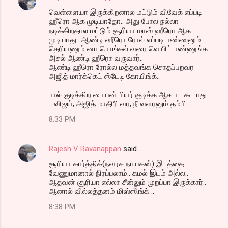
வெள்ளையா இருக்கிறனால மட்டும் விவேக் எப்படி
ஹீரொ ஆக முடியாதோ.. அது போல நல்லா
நடிக்கிறதால மட்டும் சூரியா மாஸ் ஹீரொ ஆக
முடியாது.. ஆண்டி ஹீரொ ரோல் எப்படி பண்ணனும்
தெரியணும் னா பொங்கல் வரை வெயிட் பண்ணுங்க
அசல் ஆண்டி ஹீரொ வருவார்..
ஆண்டி ஹீரொ ரோல்ல மத்தவங்க சொதப்பறவர
அஜித் மார்க்கெட் ஸ்டேடி கோயிங்க்..
பால் குடிக்கிற பையன் பியர் குடிக்க ஆச பட கூடாது
.. விஜய், அஜித் மாதிரி வர, நீ வளரனும் தம்பி ..
8:33 PM
Rajesh V Ravanappan
said…
சூரியா கார்த்திக்(நவரச நாயகன்) இடத்தை
வேணுமானால் நிரப்பலாம்.. கமல் இடம் அல்ல..
ஆதவன் சூரியா எல்லா சீன்லும் முறப்பா இருக்கார்..
ஆனால் வில்லத்தனம் மிஸ்ஸிங்க் ..
8:38 PM