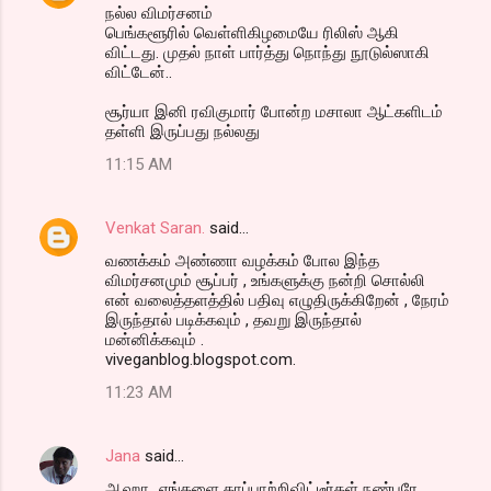
நல்ல விமர்சனம்
பெங்களூரில் வெள்ளிகிழமையே ரிலிஸ் ஆகி
விட்டது. முதல் நாள் பார்த்து நொந்து நூடுல்ஸாகி
விட்டேன்..
சூர்யா இனி ரவிகுமார் போன்ற மசாலா ஆட்களிடம்
தள்ளி இருப்பது நல்லது
11:15 AM
Venkat Saran.
said…
வணக்கம் அண்ணா வழக்கம் போல இந்த
விமர்சனமும் சூப்பர் , உங்களுக்கு நன்றி சொல்லி
என் வலைத்தளத்தில் பதிவு எழுதிருக்கிறேன் , நேரம்
இருந்தால் படிக்கவும் , தவறு இருந்தால்
மன்னிக்கவும் .
viveganblog.blogspot.com.
11:23 AM
Jana
said…
ஆஹா...எங்களை காப்பாற்றிவிட்டீர்கள் நண்பரே..