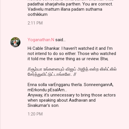
padathai sharjahvila parthen. You are correct.
Vadivelu mattum illana padam suthama
oothikkum
2:11 PM
Yoganathan.N
said…
Hi Cable Shankar. I haven't watched it and I'm
not intend to do so either. Those who watched
it told me the same thing as ur review. Btw,
//சூர்யா உங்களையும் விஜய் அஜித் என்ற லிஸ்ட்லில்
சேர்த்துவிட்டுட்டாங்களே.. //
Enna solla varEngganu therla. SonneengannA,
mErkondu pEsalAm...
Anyway, it's unnecessary to bring those actors
when speaking about Aadhavan and
Sivakumar's son.
1:20 PM