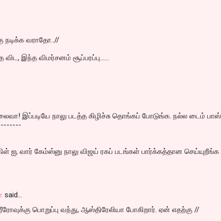
்கு நடிக்க வராதோ..//
விட, இந்த விமர்சனம் சூப்பரப்பு......
லைவா! இப்படியே நாலு படத்த கிழிச்சு தொங்கப் போடுங்க. நல்ல டைம் பாஸ் 
--------
ள் ஐ, வார் கேம்ஸ்னு நாலு விஜய் ரகப் படங்கள் பார்க்கத்தான செய்யுறீங்க 
ா
said…
ரோவுக்கு பொறுப்பு வந்து, ஆஸ்திரேலியா போகிறார். ஏன் எதற்கு //