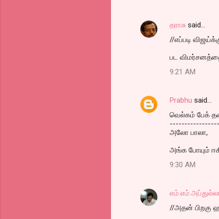
தராசு
said…
//எப்படி விஜய்க
பட விமர்சனத்தை 
9:21 AM
Prabhu
said…
வெல்கம் பேக் த
----------------
அலோ பாலா,
அங்க போயும் ஈகி
9:30 AM
எம்.எம்.அப்துல்ல
//அதன் பிறகு ஹீ