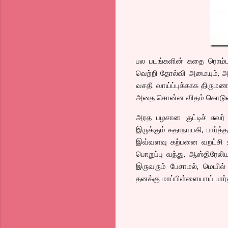
பல படங்களின் கதை ரொம்பவ
வெற்றி தோல்வி அமையும், அ
வசதி வாய்ப்புக்காக திரு
அதை சொன்ன விதம் கொடுமை
அரத பழசான குட்டிச் சுவ
இருக்கும் கதாநாயகி, பார்த
இவ்வளவு கற்பனை வறட்சி உள
பொறுப்பு வந்து, ஆஸ்திரே
இருவரும் பேசாமல், மெயில்
தனக்கு மாப்பிள்ளையாய் ப