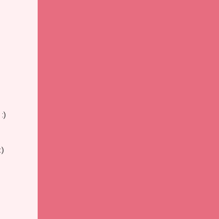
:)
:)