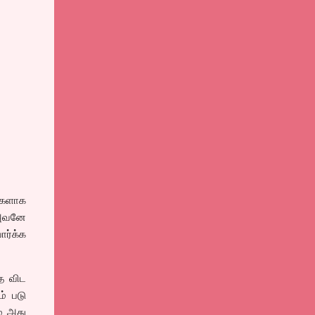
்களாக
 அவனே
ர்க்க
தே விட
ம் படு
ே அது