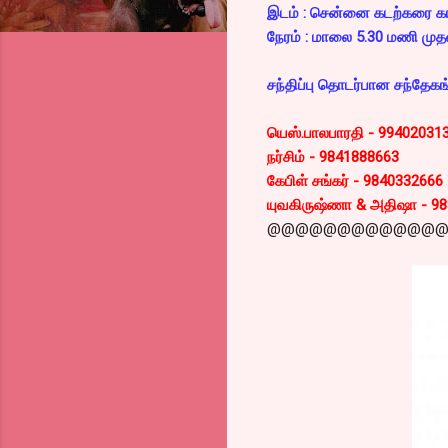
இடம் : சென்னை கடற்கரை காந
நேரம் : மாலை 5.30 மணி முத
சந்திப்பு தொடர்பான சந்தேகங்
யெஸ்.பாலபாரதி - 99402031
நர்சிம் - 9841888663
கேபிள் சங்கர் - 9840332666
யுவகிருஷ்ணா & அதிஷா - 9
@@@@@@@@@@@@