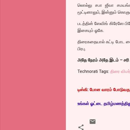
லொல்லு சபா ஜீவா சமயங்கள
மூட்டினாலும், இன்னும் கொஞ
படத்தின் ஸேவிங் கிரேஸே பி
இசையும் ஓகே.
திரைகதையால் கட்டி போட வைத
பிரபு.
அதே நேரம் அதே இடம் – சரி டை
Technorati Tags:
திரை விமர
டிஸ்கி: போன வாரம் போடுவதற்
உங்கள் ஓட்டை தமிழ்மணத்திலும்