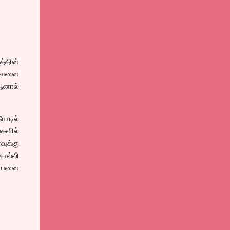
்தின்
ருவனை
ஆனால்
ோடில்
்களில்
ுக்கு
ொல்லி
லிபனை