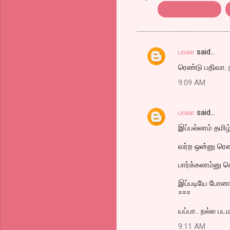
tamil film review
பாலா
said…
C
ரெண்டு பதிவா. ந
o
9:09 AM
m
m
பாலா
said…
e
இப்பல்லாம் தமிழ
n
t
வர்ற ஒன்னு ரெண்
s
பார்க்கலாம்னு ச
இப்படியே போனா
===
யப்பா.. நல்ல படம
9:11 AM