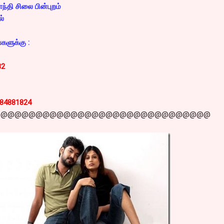
்தி சிலை பின்புறம்
ல்
களுக்கு :
32
884881824
@@@@@@@@@@@@@@@@@@@@@@@@@@@@@@@