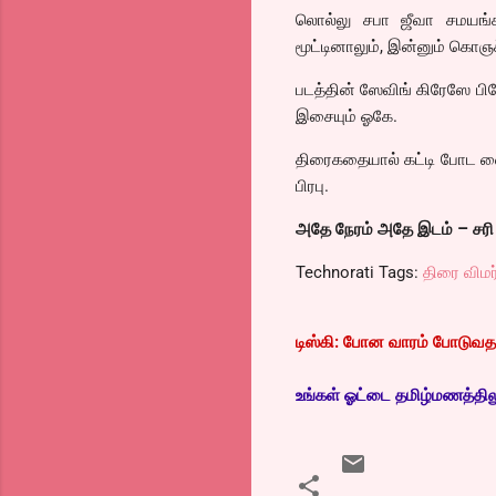
லொல்லு சபா ஜீவா சமயங்கள
மூட்டினாலும், இன்னும் கொஞ
படத்தின் ஸேவிங் கிரேஸே பி
இசையும் ஓகே.
திரைகதையால் கட்டி போட வைத
பிரபு.
அதே நேரம் அதே இடம் – சரி டை
Technorati Tags:
திரை விமர
டிஸ்கி: போன வாரம் போடுவதற்
உங்கள் ஓட்டை தமிழ்மணத்திலும்