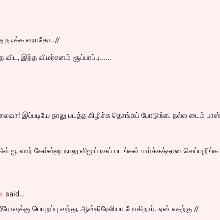
்கு நடிக்க வராதோ..//
விட, இந்த விமர்சனம் சூப்பரப்பு......
லைவா! இப்படியே நாலு படத்த கிழிச்சு தொங்கப் போடுங்க. நல்ல டைம் பாஸ்
ள் ஐ, வார் கேம்ஸ்னு நாலு விஜய் ரகப் படங்கள் பார்க்கத்தான செய்யுறீங்க 
லா
said…
ீரோவுக்கு பொறுப்பு வந்து, ஆஸ்திரேலியா போகிறார். ஏன் எதற்கு //