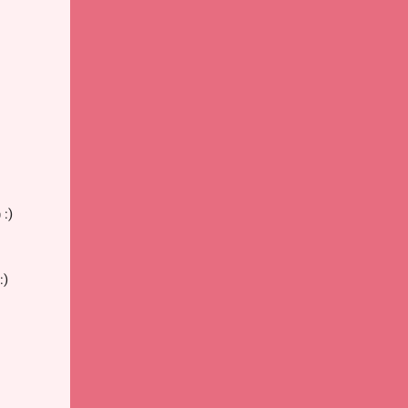
 :)
:)