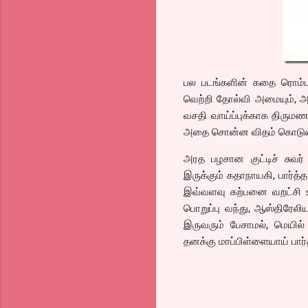
பல படங்களின் கதை ரொம்பவ
வெற்றி தோல்வி அமையும், அ
வசதி வாய்ப்புக்காக திரு
அதை சொன்ன விதம் கொடும
அரத பழசான குட்டிச் சுவ
இருக்கும் கதாநாயகி, பார்த
இவ்வளவு கற்பனை வறட்சி உள
பொறுப்பு வந்து, ஆஸ்திரே
இருவரும் பேசாமல், மெயில்
தனக்கு மாப்பிள்ளையாய் ப