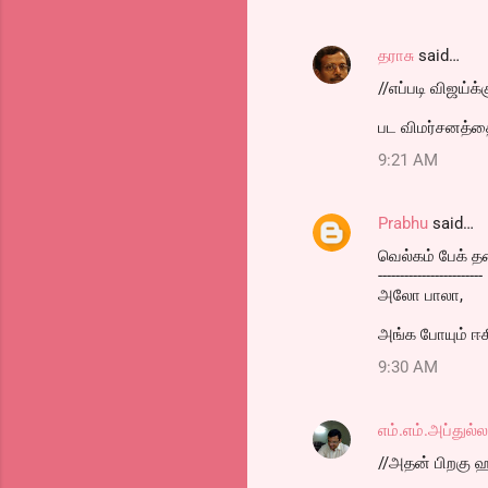
தராசு
said…
//எப்படி விஜய்க
பட விமர்சனத்தை 
9:21 AM
Prabhu
said…
வெல்கம் பேக் த
------------------------
அலோ பாலா,
அங்க போயும் ஈகி
9:30 AM
எம்.எம்.அப்துல்
//அதன் பிறகு ஹ