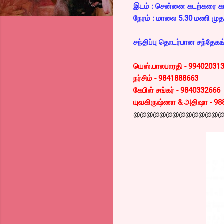
இடம் : சென்னை கடற்கரை காந
நேரம் : மாலை 5.30 மணி முத
சந்திப்பு தொடர்பான சந்தேகங்
யெஸ்.பாலபாரதி - 99402031
நர்சிம் - 9841888663
கேபிள் சங்கர் - 9840332666
யுவகிருஷ்ணா & அதிஷா - 98
@@@@@@@@@@@@@