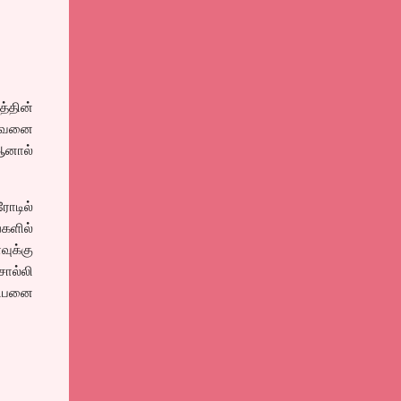
்தின்
ருவனை
ஆனால்
ோடில்
்களில்
ுக்கு
ொல்லி
லிபனை