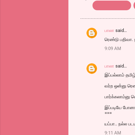
tamil film review
பாலா
said…
C
ரெண்டு பதிவா. ந
o
9:09 AM
m
m
பாலா
said…
e
இப்பல்லாம் தமிழ
n
t
வர்ற ஒன்னு ரெண்
s
பார்க்கலாம்னு ச
இப்படியே போனா
===
யப்பா.. நல்ல படம
9:11 AM