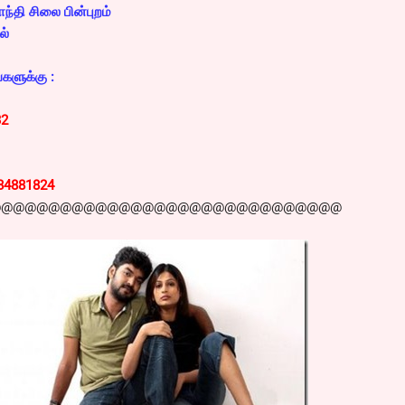
்தி சிலை பின்புறம்
ல்
களுக்கு :
32
84881824
@@@@@@@@@@@@@@@@@@@@@@@@@@@@@@