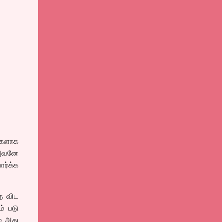
்களாக
 அவனே
ர்க்க
தே விட
ம் படு
ே அது