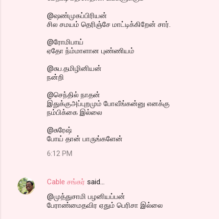
@ஷண்முகப்பிரியன்
சில சமயம் தெரிஞ்சே மாட்டிக்கிறேன் சார்.
@ரோமிபாய்
ஏதோ ந்ம்மாளான புண்ணியம்
@சுப.தமிழினியன்
நன்றி
@செந்தில் நாதன்
இதுக்குஅப்புறமும் போவீங்கன்னு எனக்கு
நம்பிக்கை இல்லை
@சுரேஷ்
போய் தான் பாருங்களேன்
6:12 PM
Cable சங்கர்
said…
@முத்துசாமி பழனியப்பன்
பேராண்மைதவிர ஏதும் பெரிசா இல்லை