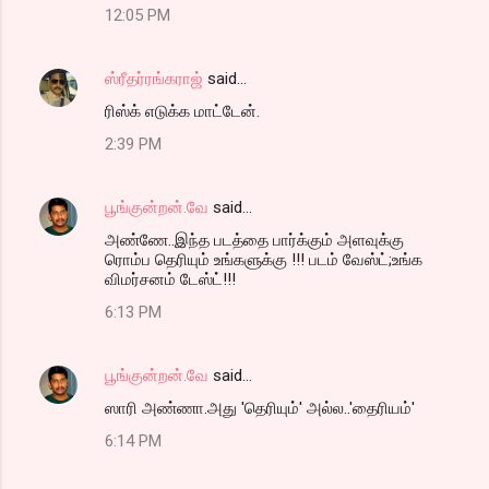
12:05 PM
ஸ்ரீதர்ரங்கராஜ்
said…
ரிஸ்க் எடுக்க மாட்டேன்.
2:39 PM
பூங்குன்றன்.வே
said…
அண்ணே..இந்த படத்தை பார்க்கும் அளவுக்கு
ரொம்ப தெரியும் உங்களுக்கு !!! படம் வேஸ்ட்;உங்க
விமர்சனம் டேஸ்ட்!!!
6:13 PM
பூங்குன்றன்.வே
said…
ஸாரி அண்ணா.அது 'தெரியும்' அல்ல..'தைரியம்'
6:14 PM