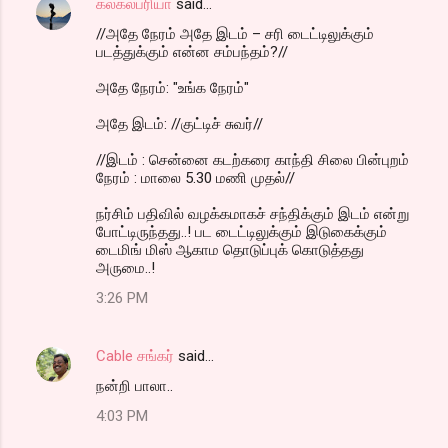
கலகலப்ரியா
said…
//அதே நேரம் அதே இடம் – சரி டைட்டிலுக்கும்
படத்துக்கும் என்ன சம்பந்தம்?//
அதே நேரம்: "உங்க நேரம்"
அதே இடம்: //குட்டிச் சுவர்//
//இடம் : சென்னை கடற்கரை காந்தி சிலை பின்புறம்
நேரம் : மாலை 5.30 மணி முதல்//
நர்சிம் பதிவில் வழக்கமாகச் சந்திக்கும் இடம் என்று
போட்டிருந்தது..! பட டைட்டிலுக்கும் இடுகைக்கும்
டைமிங் மிஸ் ஆகாம தொடுப்புக் கொடுத்தது
அருமை..!
3:26 PM
Cable சங்கர்
said…
நன்றி பாலா..
4:03 PM