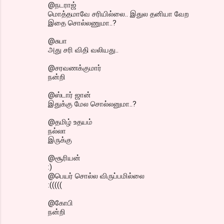
@நடராஜ்
மொத்தமாவே சரியில்லை.. இதுல தனியா வேற
இதை சொல்லணுமா..?
@சுபா
அது சரி விதி வலியது..
@சரவணக்குமார்
நன்றி
@ஸ்டார் ஜான்
இதுக்கு மேல சொல்லனுமா..?
@தமிழ் உதயம்
நல்லா
இருக்கு
@சூரியன்
:)
@பெயர் சொல்ல விருப்பமில்லை
:(((((
@கோபி
நன்றி