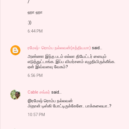
/
ஹா ஹா
:))
6:44 PM
ரமேஷ்- ரொம்ப நல்லவன்(சத்தியமா)
said…
அண்ணா இந்த படம் எல்லா தியேட்டர் ளையும்
எடுத்துட்டாங்க. இப்ப விமர்சனம் எழுதியிருக்கீங்க.
ஏன் இவ்வளவு வேகம்?
6:56 PM
Cable சங்கர்
said…
@ரமேஷ் ரொம்ப நல்லவன்
அதான் டிஸ்கி போட்டிருக்கேனே.. பாக்கலையா..?
10:57 PM