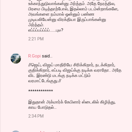
உக்காந்துடுவாங்கன்னு அர்த்தம். அதே நேரத்தில,
பிரமை பிடித்தாற்போல், இதல்லாம் படம்ன்றாங்களே,
அவங்களை நம்மால் ஒன்னும் பண்ண
முடியலியேன்னு விரக்தியா இருப்பாங்கன்னு
அர்த்தம்.
எப்ப்ப்பப்ப்ப்ப்.......புடீ?
2:21 PM
R.Gopi
said…
//ஜெய், விஜய் மாதிரியே சிரிக்கிறார், நடக்கிறார்,
குதிக்கிறார், எப்படி விஜய்க்கு நடிக்க வராதோ.. அதே
விட இரண்டு மடங்கு நடிக்க மட்டும்
வரமாட்டேங்குது.//
************
இதுதான் அக்மார்க் கேபிளார் ஸ்டைலில் கிழித்து,
காய போடுதல்...
2:34 PM