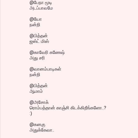
@பேநா மூடி
அடப்பாவமே
@யோ
நன்றி
@பித்தன்
ஜஸ்ட் மிஸ்
@காவேரி கணேஷ்
அது சரி
@வானம்பாடிகள்
நன்றி
@பித்தன்
ஆமாம்
@அசோக்
ரொம்பத்தான் காஞ்சி கிடக்கிறீங்களோ..?
:)
@கனகு
அதுக்கேவா..