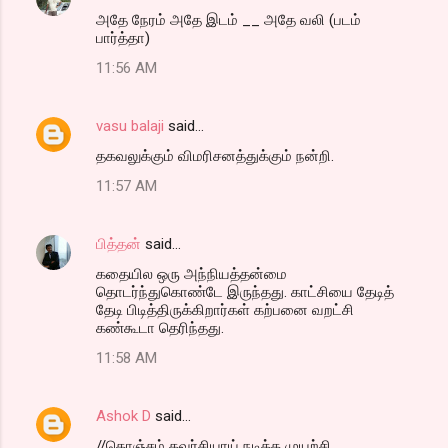
அதே நேர‌ம் அதே இட‌ம்‍‍‍‍‍‍‍‍‍‍‍ ‍‍__ அதே வ‌லி (ப‌ட‌ம்
பார்த்தா)
11:56 AM
vasu balaji
said…
தகவலுக்கும் விமரிசனத்துக்கும் நன்றி.
11:57 AM
பித்தன்
said…
கதையில ஒரு அந்நியத்தன்மை
தொடர்ந்துகொண்டே இருந்தது. காட்சியை தேடித்
தேடி பிடித்திருக்கிறார்கள் கற்பனை வறட்சி
கண்கூடா தெரிந்தது.
11:58 AM
Ashok D
said…
//கொஞ்சம் கவர்சியாய் நடிக்க முயற்சி