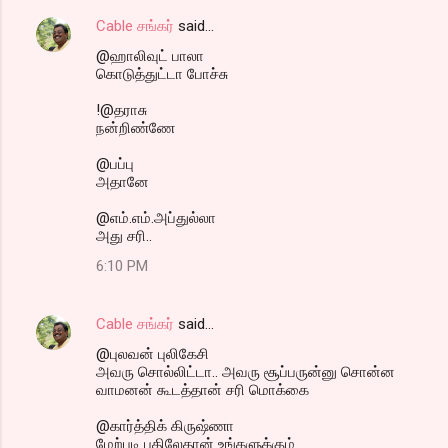
Cable சங்கர்
said…
@ஹாலிவுட் பாலா
கொடுத்துட்டா போச்சு
!@தராசு
நன்றிண்ணே
@பப்பு
அதானே
@எம்.எம்.அப்துல்லா
அது சரி..
6:10 PM
Cable சங்கர்
said…
@புலவன் புலிகேசி
அவரு சொல்லிட்டா.. அவரு சூப்பருன்னு சொன்ன
வாமனன் கூடத்தான் சரி மொக்கை
@கார்த்திக் கிருஷ்ணா
மேற்படி பதிலேதான் உங்களுக்கும்