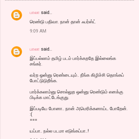
பாலா
said…
C
ரெண்டு பதிவா. நான் தான் ஃபர்ஸ்ட்
o
9:09 AM
m
m
பாலா
said…
e
இப்பல்லாம் தமிழ் படம் பார்க்கறதே இல்லைங்க
n
சங்கர்.
t
வர்ற ஒன்னு ரெண்டையும்.. நீங்க கிழிச்சி தொங்கப்
s
போட்டுடுறீங்க.
பார்க்கலாம்னு சொல்லுற ஒன்னு ரெண்டும் எனக்கு
பிடிக்க மாட்டேங்குது.
இப்படியே போனா.. நான் அமெரிக்கனாய்ட போறேன்.
:(
===
யப்பா.. நல்ல படமா எடுங்கப்பா..!