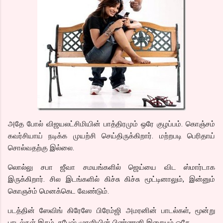
அதே போல் விஜயலட்சிமியின் பாத்திரமும் ஒரே குழப்பம். கொஞ்சம்
கவர்சியாய் நடிக்க முயற்சி செய்திருக்கிறார். மற்றபடி பெரிதாய்
சொல்வதற்கு இல்லை.
லொல்லு சபா ஜீவா சமயங்களில் ஜெய்யை விட ஸ்மார்டாக
இருக்கிறார். சில இடங்களில் கிச்சு கிச்சு மூட்டினாலும், இன்னும்
கொஞச்ம் மெனக்கெட வேண்டும்.
படத்தின் ஸேவிங் கிரேஸே பிரேம்ஜி அமரனின் பாடல்கள், மூன்று
பாடல்கள் இதம். சபேஷ் முரளியின் பிண்ணனி இசையும் ஓகே.