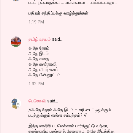
படம் நல்லாருக்கா ... பாக்கலாமா .. பாக்ககூடாதா ..
பதிவர் சந்திப்புக்கு வாழ்த்துக்கள்
1:19 PM
தமிழ் உதயம்
said…
அதே நேரம்
அதே இடம்
அதே கதை
அதே கண்றாவி
அதே விமர்சனம்
அதே பின்னூட்டம்
1:32 PM
பெசொவி
said…
//அதே நேரம் அதே இடம் – சரி டைட்டிலுக்கும்
படத்துக்கும் என்ன சம்பந்தம்? //
இந்த மாதிரி படமெல்லாம் பார்த்துட்டு வந்தா,
ஒண்ணுமே பண்ணத் தோணாம, அதே இடத்தில,