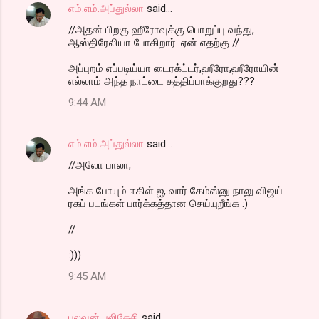
எம்.எம்.அப்துல்லா
said…
//அதன் பிறகு ஹீரோவுக்கு பொறுப்பு வந்து,
ஆஸ்திரேலியா போகிறார். ஏன் எதற்கு //
அப்புறம் எப்படிய்யா டைரக்ட்டர்,ஹீரோ,ஹீரோயின்
எல்லாம் அந்த நாட்டை சுத்திப்பாக்குறது???
9:44 AM
எம்.எம்.அப்துல்லா
said…
//அலோ பாலா,
அங்க போயும் ஈகிள் ஐ, வார் கேம்ஸ்னு நாலு விஜய்
ரகப் படங்கள் பார்க்கத்தான செய்யுறீங்க :)
//
:)))
9:45 AM
புலவன் புலிகேசி
said…