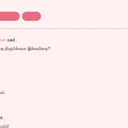
கவிதைகள்
கவிதை
ணன்
said…
பதை நிரூபிக்கவா இக்கவிதை?
ம்.
id…
மம்//