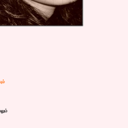
ம்
லும்