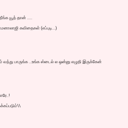
க யூத் தான் ......
மனாலாஜி கவிதைகள் (எப்புடி....)
ம் வந்து பாருங்க ...உங்க ஸ்டைல் ல ஒன்னு எழுதி இருக்கேன்
ரே..!
கப்படும்\\