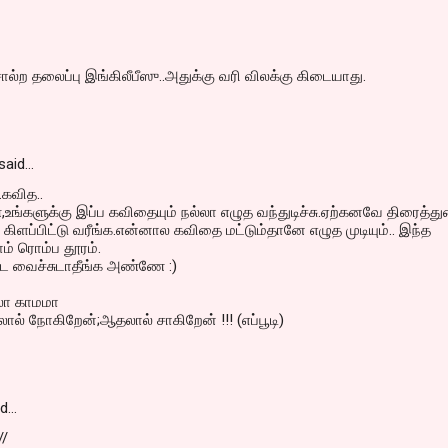
ற தலைப்பு இங்கிலீபீஸு..அதுக்கு வரி விலக்கு கிடையாது.
said…
.கவித..
ங்களுக்கு இப்ப கவிதையும் நல்லா எழுத வந்துடிச்சு.ஏற்கனவே திரைத்த
 கிளப்பிட்டு வரீங்க.என்னால கவிதை மட்டும்தானே எழுத முடியும்.. இந்த
ம் ரொம்ப தூரம்.
 வைச்சுடாதீங்க அண்ணே :)
தலா காமமா
லால் நோகிறேன்;ஆதலால் சாகிறேன் !!! (எப்பூடி)
id…
//