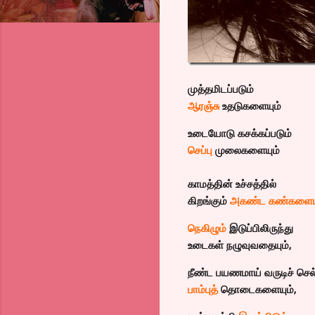
த்தமிடப்படும்
மு
ஆரஞ்சு
உதடுகளையும்
உடையோடு கசக்கப்படும்
செப்பு
முலைகளையும்
காமத்தின் உச்சத்தில்
கிறங்கும்
அகண்ட கண்களையு
நெகிழும்
இடுப்பிலிருந்து
உடைகள் நழுவுவதையும்,
நீண்ட பயணமாய் வருடிச் செல்
பாம்புத்
தொடைகளையும்,