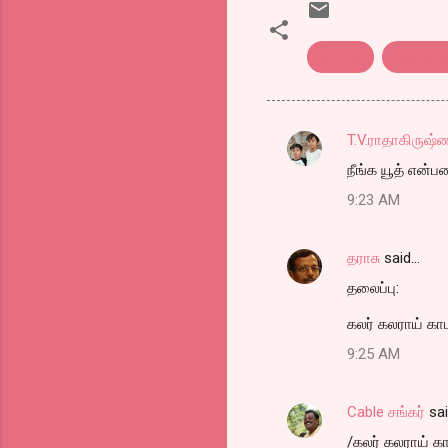
kavithai
எண்டர் 
T.V.ராதாகிருஷ்
C
நீங்க யூத் என்
o
9:23 AM
m
m
தராசு
said…
e
தலைப்பு:
n
t
கலர் கலராய் காம
s
9:25 AM
Cable சங்கர்
sa
/கலர் கலராய் கா