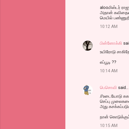
alooமிஸ்டர் ர
அதான் கவிதைன்ன
மெயில் பண்ணுற
10:12 AM
பின்னோக்கி
sai
உயிரோடு சாகிற
எப்பூடி ??
10:14 AM
பெசொவி
said…
//உடையோடு ககக
செப்பு முலைகளை
அது கசக்கப்படு
நான் கொடுக்கும்
10:15 AM