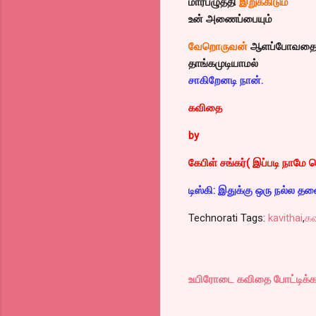
மார்பழுத்தி
இறுக்கிடும்
உன் அணைப்பையும்
வேறொருவன்
ஆளப்போவத
தாங்கமுடியாமல்
சாகிறேனடி நான்.
கவிதை
by
கேபிள் சங்கர்( இப்படி நாமே 
டிஸ்கி: இதுக்கு ஒரு நல்ல தல
Technorati Tags:
kavithai
,
க
உயிரோடை கவிதை போட்டிக்