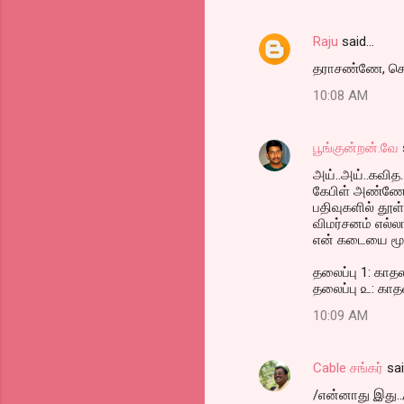
Raju
said…
தராசண்ணே, சொல்
10:08 AM
பூங்குன்றன்.வே
அய்..அய்..கவித.
கேபிள் அண்ணே,உ
பதிவுகளில் தூள்
விமர்சனம் எல்லா
என் கடையை மூட
தலைப்பு 1: கா
தலைப்பு ௨: காத
10:09 AM
Cable சங்கர்
sa
/என்னாது இது..