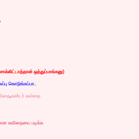
ை
சொல்லிட்டாத்தான் ஒத்துப்பாங்கனு)
ைப்பு கொடுங்கப்பா.
.
விதை
,
எண்டர் கவிதை
கான கவிதையை படிக்க