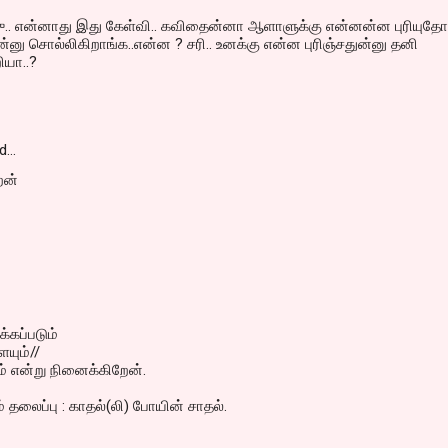
ாஜு.. என்னாது இது கேள்வி.. கவிதைன்னா ஆளாளுக்கு என்னன்ன புரியுதோ
ு சொல்லிகிறாங்க..என்ன ? சரி.. உனக்கு என்ன புரிஞ்சதுன்னு தனி
ியா..?
d…
ேன்
்கப்படும்
யும்//
ம் என்று நினைக்கிறேன்.
 தலைப்பு : காதல்(லி) போயின் சாதல்.