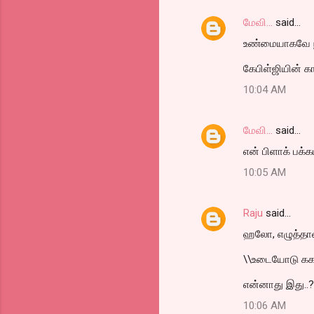
மேவி...
said…
உண்மையாகவே நீங்
கேபிள்ஜியின் கா
10:04 AM
மேவி...
said…
என் பிளாக் பக்க
10:05 AM
Raju
said…
ஹலோ, எழுத்தாள
\\உடையோடு ககக்
என்னாது இது..?
10:06 AM