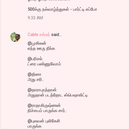
500க்கு நல்வாழ்த்துகள் - பார்ட்டி எப்போ
9:33 AM
Cable சங்கர்
said…
@முகிலன்
எந்த ஊரு நீங்க
@பரிசல்
ட்ரை பண்ணுவோம்
@தினா
அது சரி..
@தாராபுரத்தான்
அதுதான் படத்தோட ஸ்பெஷாலிட்டி
@ராதாகிருஷ்ணன்
நிச்சயம் பாருங்க சார்..
@புலவன் புலிகேசி
பாருங்க