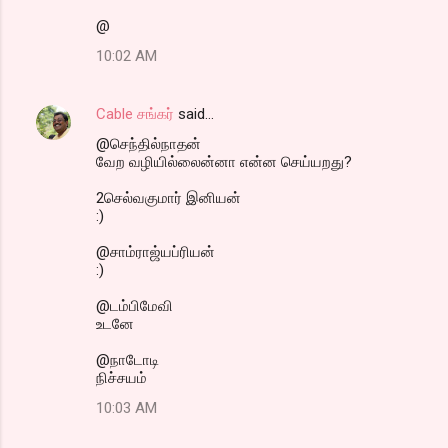
@
10:02 AM
Cable சங்கர்
said…
@செந்தில்நாதன்
வேற வழியில்லைன்னா என்ன செய்யறது?
2செல்வகுமார் இனியன்
:)
@சாம்ராஜ்யப்ரியன்
:)
@டம்பிமேவி
உடனே
@நாடோடி
நிச்சயம்
10:03 AM