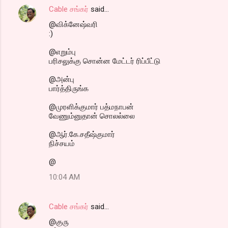
Cable சங்கர்
said…
@விக்னேஷ்வரி
:)
@எறும்பு
பரிசலுக்கு சொன்ன மேட்டர் ரிப்பீட்டு
@அன்பு
பார்த்திருங்க
@முரளிக்குமார் பத்மநாபன்
வேணும்னுதான் சொலல்லை
@ஆர்.கே.சதீஷ்குமார்
நிச்சயம்
@
10:04 AM
Cable சங்கர்
said…
@குரு