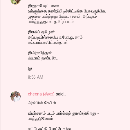
@ஹாலிவுட் பாலா
உள்குத்தை கண்டுபிடிச்சிட்டீங்க போலருக்கே.
முதல்ல பார்த்தது கோவாதான். அப்புறம்
பார்த்ததுதான் தமிழ்ப்படம்
@கல்ப் தமிழன்
அப்படியில்லையே உ.போ.ஒ, ஈரம்
எல்லாம்பாஸிட்டிவ்தான்
@அரவிந்தன்
ஆமாம் நண்பரே..
@
8:56 AM
cheena (சீனா)
said…
அன்பின் கேபிள்
வீமர்சனம் படம் பார்க்கத் தூண்டுகிறது -
பாத்துடுவோம்
ஓட்டு ஓட்டு போட்டோம்ல