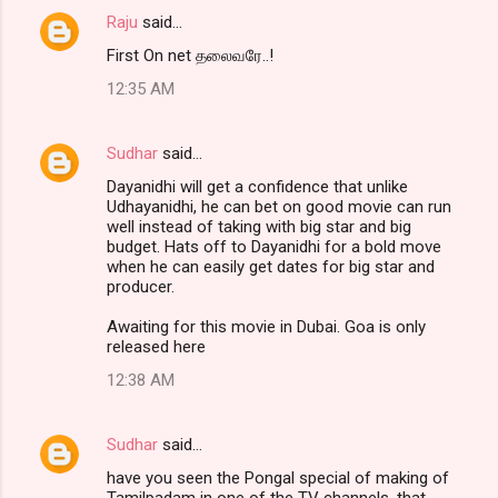
Raju
said…
First On net தலைவரே..!
12:35 AM
Sudhar
said…
Dayanidhi will get a confidence that unlike
Udhayanidhi, he can bet on good movie can run
well instead of taking with big star and big
budget. Hats off to Dayanidhi for a bold move
when he can easily get dates for big star and
producer.
Awaiting for this movie in Dubai. Goa is only
released here
12:38 AM
Sudhar
said…
have you seen the Pongal special of making of
Tamilpadam in one of the TV channels, that