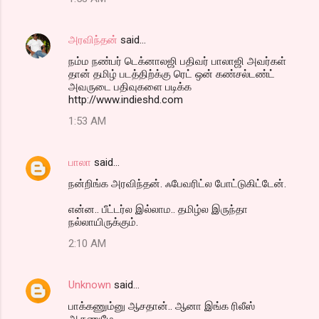
அரவிந்தன்
said…
நம்ம நண்பர் டெக்னாலஜி பதிவர் பாலாஜி அவர்கள்
தான் தமிழ் படத்திற்க்கு ரெட் ஒன் கண்சல்டண்ட்
அவருடை பதிவுகளை படிக்க
http://www.indieshd.com
1:53 AM
பாலா
said…
நன்றிங்க அரவிந்தன். ஃபேவரிட்ல போட்டுகிட்டேன்.
என்ன.. பீட்டர்ல இல்லாம.. தமிழ்ல இருந்தா
நல்லாயிருக்கும்.
2:10 AM
Unknown
said…
பாக்கணும்னு ஆசதான்.. ஆனா இங்க ரிலீஸ்
ஆகணுமே...