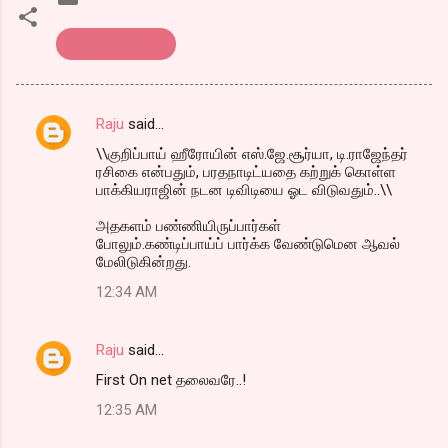
திரை விமர்சனம்
Raju
said…
C
\\குறிப்பாய் ஹீரோயின் எஸ்.ஜே.சூர்யா, டி.ராஜேந்தர்
o
ரசிகை என்பதும், பரதநாடிட்யதை கற்றுக் கொள்ள
m
பாக்கியராஜின் நடன டிவிடியை ஓட விடுவதும்..\\
m
அதகளம் பண்ணியிருப்பார்கள்
போலும்.கண்டிப்பாய்ப் பார்க்க வேண்டுமென ஆவல்
e
மேலிடுகின்றது.
n
12:34 AM
t
s
Raju
said…
First On net தலைவரே..!
12:35 AM