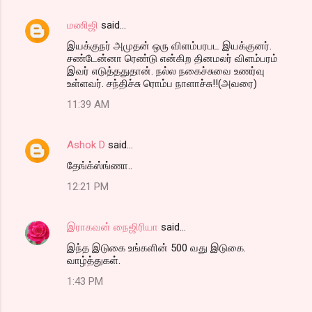
மணிஜி
said…
இயக்குநர் அமுதன் ஒரு விளம்பரபட இயக்குனர்.
சண்டேன்னா ரெண்டு என்கிற தினமலர் விளம்பரம்
இவர் எடுத்ததுதான். நல்ல நகைச்சுவை உணர்வு
உள்ளவர். சந்திச்சு ரொம்ப நாளாச்சு!!(அவரை)
11:39 AM
Ashok D
said…
தேங்க்ஸ்ங்ணா..
12:21 PM
இராகவன் நைஜிரியா
said…
இந்த இடுகை உங்களின் 500 வது இடுகை.
வாழ்த்துகள்.
1:43 PM