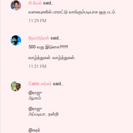
சி.வேல்
said…
வலையுலகில் பாராட்டு வாங்கும்படியாக ஒரு படம்.
11:29 PM
நேசமித்ரன்
said…
500 வது இடுகை!!!!!!!
வாழ்த்துகள். வாழ்த்துகள்.
11:31 PM
Cable சங்கர்
said…
@ராஜு
ஆமாம்
@ராஜு
அப்படியா.. நன்றி
@சுதர்