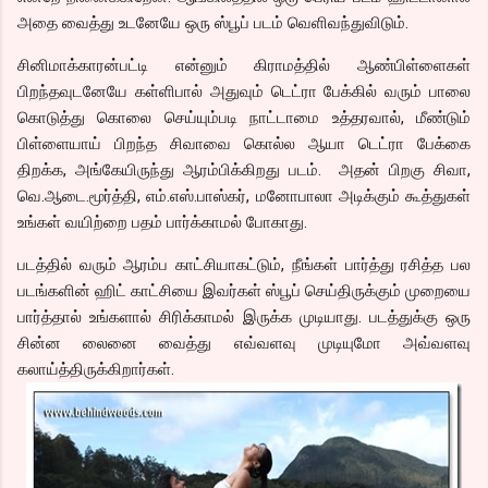
அதை வைத்து உடனேயே ஒரு ஸ்பூப் படம் வெளிவந்துவிடும்.
சினிமாக்காரன்பட்டி என்னும் கிராமத்தில் ஆண்பிள்ளைகள்
பிறந்தவுடனேயே கள்ளிபால் அதுவும் டெட்ரா பேக்கில் வரும் பாலை
கொடுத்து கொலை செய்யும்படி நாட்டாமை உத்தரவால், மீண்டும்
பிள்ளையாய் பிறந்த சிவாவை கொல்ல ஆயா டெட்ரா பேக்கை
திறக்க, அங்கேயிருந்து ஆரம்பிக்கிறது படம். அதன் பிறகு சிவா,
வெ.ஆடை.மூர்த்தி, எம்.எஸ்.பாஸ்கர், மனோபாலா அடிக்கும் கூத்துகள்
உங்கள் வயிற்றை பதம் பார்க்காமல் போகாது.
படத்தில் வரும் ஆரம்ப காட்சியாகட்டும், நீங்கள் பார்த்து ரசித்த பல
படங்களின் ஹிட் காட்சியை இவர்கள் ஸ்பூப் செய்திருக்கும் முறையை
பார்த்தால் உங்களால் சிரிக்காமல் இருக்க முடியாது. படத்துக்கு ஒரு
சின்ன லைனை வைத்து எவ்வளவு முடியுமோ அவ்வளவு
கலாய்த்திருக்கிறார்கள்.