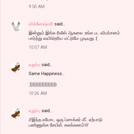
9:50 AM
விக்னேஷ்வரி
said…
இன்னும் இங்க ரிலீஸ் ஆகலை. உங்க பட விமர்சனம்
பார்த்து வயிறெரிய மட்டுமே முடியுது :(
10:07 AM
எறும்பு
said…
Same Happiness...
:))))))))))))))))))
10:26 AM
எறும்பு
said…
//இந்த டீமோட ஒரு ப்ளாக்கர் மீட் ஏற்பாடு
பண்ணுங்க கேபிள். கலக்கலாம்!//