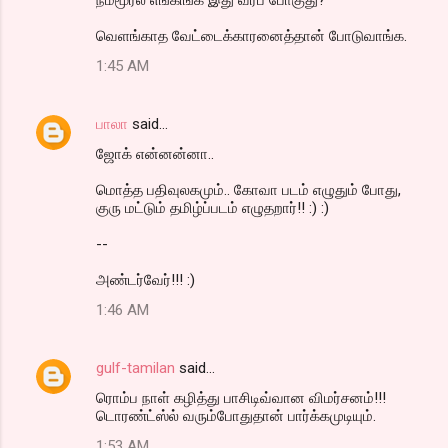
வெளங்காத வேட்டைக்காரனைத்தான் போடுவாங்க.
1:45 AM
பாலா
said…
ஜோக் என்னன்னா..
மொத்த பதிவுலகமும்.. கோவா படம் எழுதும் போது,
குரு மட்டும் தமிழ்ப்படம் எழுதறார்!! :) :)
--
அண்டர்வேர்!!! :)
1:46 AM
gulf-tamilan
said…
ரொம்ப நாள் கழித்து பாசிடிவ்வான விமர்சனம்!!!
டொரண்ட்ஸ்ல் வரும்போதுதான் பார்க்கமுடியும்.
1:53 AM