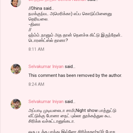
//Dhina said...
நமக்கு(வட அமெரிக்கா) எப்ப கொடுப்பினைனு
தெரியலை.
-தினா
//
ஹ்ம்ம்..நானும் அத தான் நெனச்சு கிட்டு இருந்தேன்..
டொரண்ட்ஸ்ல் தானா?
8:11 AM
Selvakumar Iniyan
said…
This comment has been removed by the author.
8:24 AM
Selvakumar Iniyan
said…
அப்பாடி முடியலைடா சாமி,Night show பாத்துட்டு
வீட்டுக்கு போனா நைட் புல்லா தூக்கத்துல கூட
சிரிக்க வச்சுட்டானுங்கடா.
ஒரு படத்த பாத்து இவ்ளோ சிரிச்சதா(உயிர் போற