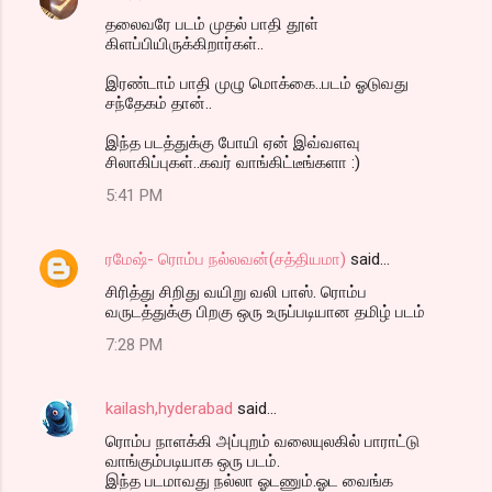
தலைவரே படம் முதல் பாதி தூள்
கிளப்பியிருக்கிறார்கள்..
இரண்டாம் பாதி முழு மொக்கை..படம் ஓடுவது
சந்தேகம் தான்..
இந்த படத்துக்கு போயி ஏன் இவ்வளவு
சிலாகிப்புகள்..கவர் வாங்கிட்டீங்களா :)
5:41 PM
ரமேஷ்- ரொம்ப நல்லவன்(சத்தியமா)
said…
சிரித்து சிறிது வயிறு வலி பாஸ். ரொம்ப
வருடத்துக்கு பிறகு ஒரு உருப்படியான தமிழ் படம்
7:28 PM
kailash,hyderabad
said…
ரொம்ப நாளக்கி அப்புறம் வலையுலகில் பாராட்டு
வாங்கும்படியாக ஒரு படம்.
இந்த படமாவது நல்லா ஓடணும்.ஓட வைங்க