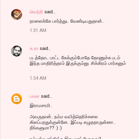
வெற்றி
said…
நாளைக்கே பார்த்துட வேண்டியதுதான்..
1:31 AM
க ரா
said…
படத்தோட பாட்ட கேக்கும்போதே தோணுச்சு படம்
இந்த மாதிரித்தாம் இருக்கும்னு. சிக்கிரம் பார்கனும்
.
1:34 AM
பாலா
said…
இராமசாமி..
அவருதான்.. நம்ம வயித்தெரிச்சலை
கிளப்பறதுக்குன்னே.. இப்படி எழுதறாருன்னா..
நீங்களுமா?? :) :)
நம்மூர்ல எங்கிங்க இது வரப் போகுது?