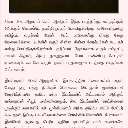
சிவா மிக அழகாய் செட் ஆகிறார் இந்த படத்திற்கு. உள்ளுக்குள்
சிரித்துக் கொண்டே நடித்திருப்பார் போலிருக்கிறது. ஹீரோயினுக்கு
தமிழ்பட வழக்கம் போல் டூயட் பாடுவதற்கு பிறகு வேறு
வேலையில்லை. படத்தில் வரும் சின்ன, சின்ன கேரக்டர்கள் கூட நச்
என்று செய்திருக்கிறார்கள். குறிப்பாய் தேவாவாக வரும் மம்மூட்டி
சாயல் ஆளும், அவர் தவறுதலாய் போய் மன்னிப்பு கேட்கும்
ரமணாவும், கூடவே வரும் நடிகர் பரத்வாஜும் படத்தை பாருங்கள்
அட்டகாசம்.
இயக்குனர் சி.எஸ்.அமுதனின் இயக்கத்தில் க்ளைமாக்ஸ் வரும்
போது ஒரு பத்து நிமிஷம் மொக்கை கொஞ்சம் ஜாஸ்தியாகி
சோதிக்கிறாரே தவிர. மற்ற இடங்களில் அட்டகாசம் அதிலும்
என்னதான் ஸ்பூப் பண்ணினாலும், சில இடங்களில் காட்சிகளை
முடிக்கும் வகையில் நச். முக்கியமாய் அந்த குடும்ப பாட்டு மேட்டர்
அடி தூள், இப்படி பல விஷயஙக்ளை சொல்லிக் கொண்டே போகலாம்.
இனிமேல் ஏதாவது பெரிய ஹீரோ ஓப்பனிஞ் சாங் வைக்கவே