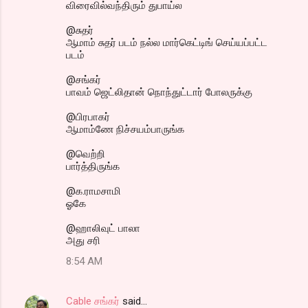
விரைவில்வந்திரும் துபாய்ல
@சுதர்
ஆமாம் சுதர் படம் நல்ல மார்கெட்டிங் செய்யப்பட்ட
படம்
@சங்கர்
பாவம் ஜெட்லிதான் நொந்துட்டார் போலருக்கு
@பிரபாகர்
ஆமாம்ணே நிச்சயம்பாருங்க
@வெற்றி
பார்த்திருங்க
@க.ராமசாமி
ஓகே
@ஹாலிவுட் பாலா
அது சரி
8:54 AM
Cable சங்கர்
said…