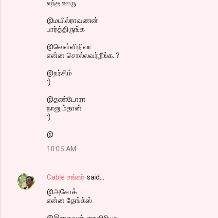
எந்த ஊரு
@மயில்ராவணன்
பார்த்திருங்க
@வெள்ளிநிலா
என்ன சொல்லவர்றீங்க..?
@நர்சிம்
:)
@தண்டோரா
நானும்தான்
:)
@
10:05 AM
Cable சங்கர்
said…
@அசோக்
என்ன தேங்க்ஸ்
@இராகவன் நைஜிரியா