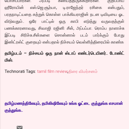
யோசிப்பார்கள். அப்படி கலாய்த்திருக்கிறார்கள். குறிப்பாய்
ஹீரோயின் எஸ்.ஜெ.சூர்யா, டி.ராஜேந்தர் ரசிகை என்பதும்,
பரதநாடிட்யதை கற்றுக் கொள்ள பாக்கியராஜின் நடன டிவிடியை ஓட
விடுவதும்.. ஒரே பாட்டில் ஒரு காபி எடுத்து வருவதற்குள்
பணக்காரனாவது, சிவாஜி ரஜினி சீன், அப்பப்பா. ரொம்ப நாளாச்சு
இப்படி சிரிச்சு.சீன்களை சொன்னால் படம் பார்க்கும் போது
இண்ட்ரஸ்ட் குறையும் என்பதால் நிச்சயம் வெள்ளித்திரையில் காண்க
தமிழ்படம் – நிச்சயம் ஒரு நான் ஸ்டாப் எண்டர்டெயினர்.. டோண்ட்
மிஸ்.
Technorati Tags:
tamil film review
,
திரை விமர்சனம்
தமிழ்மணத்திலேயும், தமிலிஷிலேயும் உங்க ஓட்டை குத்துங்க எசமான்
குத்துங்க..