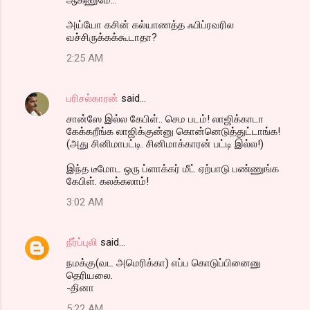
அய்யோ கசின் கல்யாணத்த ஃபிப்ரவரில
வச்சிருக்கக்கூடாதா?
2:25 AM
பரிசல்காரன்
said…
சான்ஸே இல்ல கேபிள்.. செம படம்! லாஜிக்காடா
கேக்கறீங்க லாஜிக்குன்னு கொன்னெடுத்துட்டாங்க!
(அது சினிமாபட்டி. சினிமாக்காரன் பட்டி இல்ல!)
இந்த டீமோட ஒரு ப்ளாக்கர் மீட் ஏற்பாடு பண்ணுங்க
கேபிள். கலக்கலாம்!
3:02 AM
நீர்ப்புலி
said…
நமக்கு(வட அமெரிக்கா) எப்ப கொடுப்பினைனு
தெரியலை.
-தினா
5:22 AM