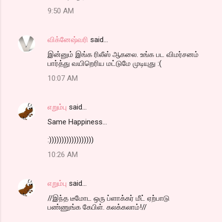
9:50 AM
விக்னேஷ்வரி
said…
இன்னும் இங்க ரிலீஸ் ஆகலை. உங்க பட விமர்சனம்
பார்த்து வயிறெரிய மட்டுமே முடியுது :(
10:07 AM
எறும்பு
said…
Same Happiness...
:))))))))))))))))))
10:26 AM
எறும்பு
said…
//இந்த டீமோட ஒரு ப்ளாக்கர் மீட் ஏற்பாடு
பண்ணுங்க கேபிள். கலக்கலாம்!//