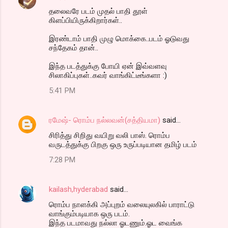
தலைவரே படம் முதல் பாதி தூள்
கிளப்பியிருக்கிறார்கள்..
இரண்டாம் பாதி முழு மொக்கை..படம் ஓடுவது
சந்தேகம் தான்..
இந்த படத்துக்கு போயி ஏன் இவ்வளவு
சிலாகிப்புகள்..கவர் வாங்கிட்டீங்களா :)
5:41 PM
ரமேஷ்- ரொம்ப நல்லவன்(சத்தியமா)
said…
சிரித்து சிறிது வயிறு வலி பாஸ். ரொம்ப
வருடத்துக்கு பிறகு ஒரு உருப்படியான தமிழ் படம்
7:28 PM
kailash,hyderabad
said…
ரொம்ப நாளக்கி அப்புறம் வலையுலகில் பாராட்டு
வாங்கும்படியாக ஒரு படம்.
இந்த படமாவது நல்லா ஓடணும்.ஓட வைங்க