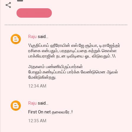
திரை விமர்சனம்
Raju
said…
C
\\குறிப்பாய் ஹீரோயின் எஸ்.ஜே.சூர்யா, டி.ராஜேந்தர்
o
ரசிகை என்பதும், பரதநாடிட்யதை கற்றுக் கொள்ள
m
பாக்கியராஜின் நடன டிவிடியை ஓட விடுவதும்..\\
m
அதகளம் பண்ணியிருப்பார்கள்
போலும்.கண்டிப்பாய்ப் பார்க்க வேண்டுமென ஆவல்
e
மேலிடுகின்றது.
n
12:34 AM
t
s
Raju
said…
First On net தலைவரே..!
12:35 AM