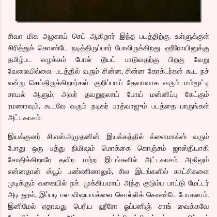
சிவா மிக அழகாய் செட் ஆகிறார் இந்த படத்திற்கு. உள்ளுக்குள்
சிரித்துக் கொண்டே நடித்திருப்பார் போலிருக்கிறது. ஹீரோயினுக்கு
தமிழ்பட வழக்கம் போல் டூயட் பாடுவதற்கு பிறகு வேறு
வேலையில்லை. படத்தில் வரும் சின்ன, சின்ன கேரக்டர்கள் கூட நச்
என்று செய்திருக்கிறார்கள். குறிப்பாய் தேவாவாக வரும் மம்மூட்டி
சாயல் ஆளும், அவர் தவறுதலாய் போய் மன்னிப்பு கேட்கும்
ரமணாவும், கூடவே வரும் நடிகர் பரத்வாஜும் படத்தை பாருங்கள்
அட்டகாசம்.
இயக்குனர் சி.எஸ்.அமுதனின் இயக்கத்தில் க்ளைமாக்ஸ் வரும்
போது ஒரு பத்து நிமிஷம் மொக்கை கொஞ்சம் ஜாஸ்தியாகி
சோதிக்கிறாரே தவிர. மற்ற இடங்களில் அட்டகாசம் அதிலும்
என்னதான் ஸ்பூப் பண்ணினாலும், சில இடங்களில் காட்சிகளை
முடிக்கும் வகையில் நச். முக்கியமாய் அந்த குடும்ப பாட்டு மேட்டர்
அடி தூள், இப்படி பல விஷயஙக்ளை சொல்லிக் கொண்டே போகலாம்.
இனிமேல் ஏதாவது பெரிய ஹீரோ ஓப்பனிஞ் சாங் வைக்கவே