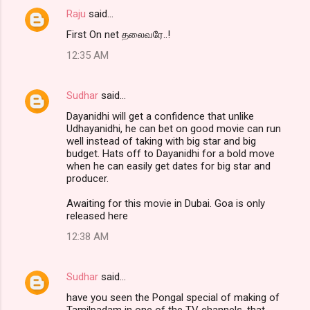
Raju
said…
First On net தலைவரே..!
12:35 AM
Sudhar
said…
Dayanidhi will get a confidence that unlike
Udhayanidhi, he can bet on good movie can run
well instead of taking with big star and big
budget. Hats off to Dayanidhi for a bold move
when he can easily get dates for big star and
producer.
Awaiting for this movie in Dubai. Goa is only
released here
12:38 AM
Sudhar
said…
have you seen the Pongal special of making of
Tamilpadam in one of the TV channels, that