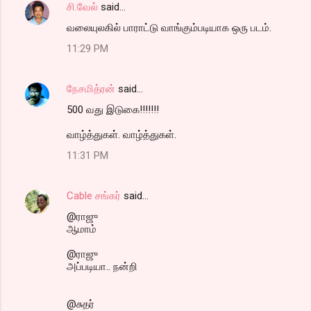
சி.வேல்
said…
வலையுலகில் பாராட்டு வாங்கும்படியாக ஒரு படம்.
11:29 PM
நேசமித்ரன்
said…
500 வது இடுகை!!!!!!!
வாழ்த்துகள். வாழ்த்துகள்.
11:31 PM
Cable சங்கர்
said…
@ராஜு
ஆமாம்
@ராஜு
அப்படியா.. நன்றி
@சுதர்