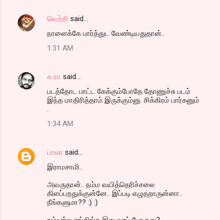
வெற்றி
said…
நாளைக்கே பார்த்துட வேண்டியதுதான்..
1:31 AM
க ரா
said…
படத்தோட பாட்ட கேக்கும்போதே தோணுச்சு படம்
இந்த மாதிரித்தாம் இருக்கும்னு. சிக்கிரம் பார்கனும்
.
1:34 AM
பாலா
said…
இராமசாமி..
அவருதான்.. நம்ம வயித்தெரிச்சலை
கிளப்பறதுக்குன்னே.. இப்படி எழுதறாருன்னா..
நீங்களுமா?? :) :)
நம்மூர்ல எங்கிங்க இது வரப் போகுது?