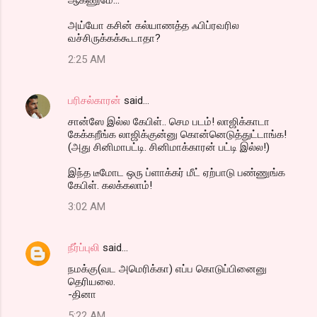
அய்யோ கசின் கல்யாணத்த ஃபிப்ரவரில
வச்சிருக்கக்கூடாதா?
2:25 AM
பரிசல்காரன்
said…
சான்ஸே இல்ல கேபிள்.. செம படம்! லாஜிக்காடா
கேக்கறீங்க லாஜிக்குன்னு கொன்னெடுத்துட்டாங்க!
(அது சினிமாபட்டி. சினிமாக்காரன் பட்டி இல்ல!)
இந்த டீமோட ஒரு ப்ளாக்கர் மீட் ஏற்பாடு பண்ணுங்க
கேபிள். கலக்கலாம்!
3:02 AM
நீர்ப்புலி
said…
நமக்கு(வட அமெரிக்கா) எப்ப கொடுப்பினைனு
தெரியலை.
-தினா
5:22 AM