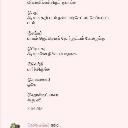
விரைவில்வந்திரும் துபாய்ல
@சுதர்
ஆமாம் சுதர் படம் நல்ல மார்கெட்டிங் செய்யப்பட்ட
படம்
@சங்கர்
பாவம் ஜெட்லிதான் நொந்துட்டார் போலருக்கு
@பிரபாகர்
ஆமாம்ணே நிச்சயம்பாருங்க
@வெற்றி
பார்த்திருங்க
@க.ராமசாமி
ஓகே
@ஹாலிவுட் பாலா
அது சரி
8:54 AM
Cable சங்கர்
said…