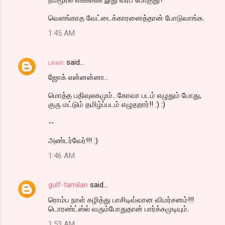
வெளங்காத வேட்டைக்காரனைத்தான் போடுவாங்க.
1:45 AM
பாலா
said…
ஜோக் என்னன்னா..
மொத்த பதிவுலகமும்.. கோவா படம் எழுதும் போது,
குரு மட்டும் தமிழ்ப்படம் எழுதறார்!! :) :)
--
அண்டர்வேர்!!! :)
1:46 AM
gulf-tamilan
said…
ரொம்ப நாள் கழித்து பாசிடிவ்வான விமர்சனம்!!!
டொரண்ட்ஸ்ல் வரும்போதுதான் பார்க்கமுடியும்.
1:53 AM