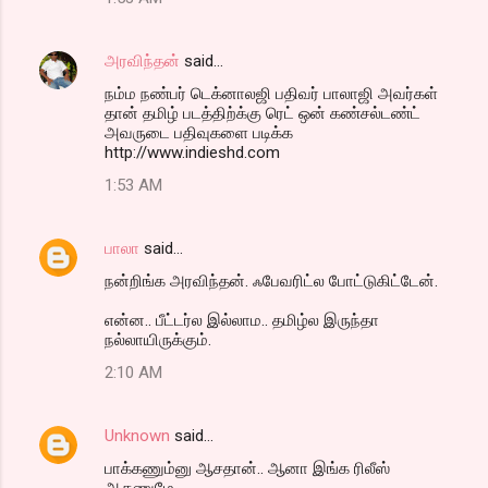
அரவிந்தன்
said…
நம்ம நண்பர் டெக்னாலஜி பதிவர் பாலாஜி அவர்கள்
தான் தமிழ் படத்திற்க்கு ரெட் ஒன் கண்சல்டண்ட்
அவருடை பதிவுகளை படிக்க
http://www.indieshd.com
1:53 AM
பாலா
said…
நன்றிங்க அரவிந்தன். ஃபேவரிட்ல போட்டுகிட்டேன்.
என்ன.. பீட்டர்ல இல்லாம.. தமிழ்ல இருந்தா
நல்லாயிருக்கும்.
2:10 AM
Unknown
said…
பாக்கணும்னு ஆசதான்.. ஆனா இங்க ரிலீஸ்
ஆகணுமே...