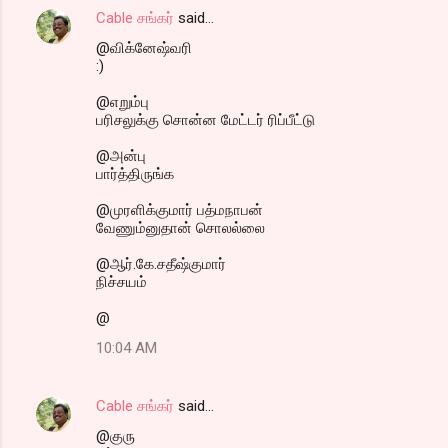
Cable சங்கர்
said…
@விக்னேஷ்வரி
:)
@எறும்பு
பரிசலுக்கு சொன்ன மேட்டர் ரிப்பீட்டு
@அன்பு
பார்த்திருங்க
@முரளிக்குமார் பத்மநாபன்
வேணும்னுதான் சொலல்லை
@ஆர்.கே.சதீஷ்குமார்
நிச்சயம்
@
10:04 AM
Cable சங்கர்
said…
@குரு