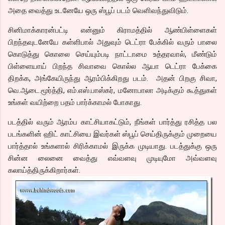
அதை வைத்து உடனேயே ஒரு ஸ்பூப் படம் வெளிவந்துவிடும்.
சினிமாக்காரன்பட்டி என்னும் கிராமத்தில் ஆண்பிள்ளைகள்
பிறந்தவுடனேயே கள்ளிபால் அதுவும் டெட்ரா பேக்கில் வரும் பாலை
கொடுத்து கொலை செய்யும்படி நாட்டாமை உத்தரவால், மீண்டும்
பிள்ளையாய் பிறந்த சிவாவை கொல்ல ஆயா டெட்ரா பேக்கை
திறக்க, அங்கேயிருந்து ஆரம்பிக்கிறது படம். அதன் பிறகு சிவா,
வெ.ஆடை.மூர்த்தி, எம்.எஸ்.பாஸ்கர், மனோபாலா அடிக்கும் கூத்துகள்
உங்கள் வயிற்றை பதம் பார்க்காமல் போகாது.
படத்தில் வரும் ஆரம்ப காட்சியாகட்டும், நீங்கள் பார்த்து ரசித்த பல
படங்களின் ஹிட் காட்சியை இவர்கள் ஸ்பூப் செய்திருக்கும் முறையை
பார்த்தால் உங்களால் சிரிக்காமல் இருக்க முடியாது. படத்துக்கு ஒரு
சின்ன லைனை வைத்து எவ்வளவு முடியுமோ அவ்வளவு
கலாய்த்திருக்கிறார்கள்.