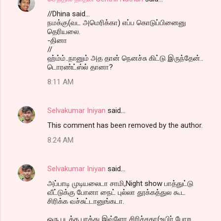
//Dhina said...
நமக்கு(வட அமெரிக்கா) எப்ப கொடுப்பினைனு
தெரியலை.
-தினா
//
ஹ்ம்ம்..நானும் அத தான் நெனச்சு கிட்டு இருந்தேன்..
டொரண்ட்ஸ்ல் தானா?
8:11 AM
Selvakumar Iniyan
said…
This comment has been removed by the author.
8:24 AM
Selvakumar Iniyan
said…
அப்பாடி முடியலைடா சாமி,Night show பாத்துட்டு
வீட்டுக்கு போனா நைட் புல்லா தூக்கத்துல கூட
சிரிக்க வச்சுட்டானுங்கடா.
ஒரு படத்த பாத்து இவ்ளோ சிரிச்சதா(உயிர் போற