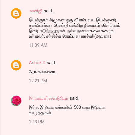
மணிஜி
said…
இயக்குநர் அமுதன் ஒரு விளம்பரபட இயக்குனர்.
சண்டேன்னா ரெண்டு என்கிற தினமலர் விளம்பரம்
இவர் எடுத்ததுதான். நல்ல நகைச்சுவை உணர்வு
உள்ளவர். சந்திச்சு ரொம்ப நாளாச்சு!!(அவரை)
11:39 AM
Ashok D
said…
தேங்க்ஸ்ங்ணா..
12:21 PM
இராகவன் நைஜிரியா
said…
இந்த இடுகை உங்களின் 500 வது இடுகை.
வாழ்த்துகள்.
1:43 PM