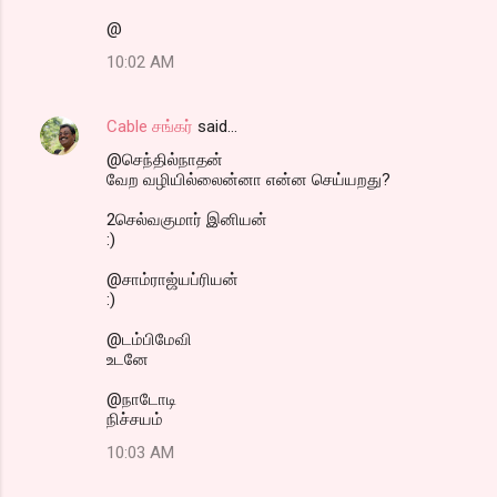
@
10:02 AM
Cable சங்கர்
said…
@செந்தில்நாதன்
வேற வழியில்லைன்னா என்ன செய்யறது?
2செல்வகுமார் இனியன்
:)
@சாம்ராஜ்யப்ரியன்
:)
@டம்பிமேவி
உடனே
@நாடோடி
நிச்சயம்
10:03 AM