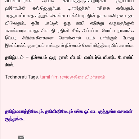
யோசிப்பார்கள். அப்படி கலாய்த்திருக்கிறார்கள். குறிப்பாய்
ஹீரோயின் எஸ்.ஜெ.சூர்யா, டி.ராஜேந்தர் ரசிகை என்பதும்,
பரதநாடிட்யதை கற்றுக் கொள்ள பாக்கியராஜின் நடன டிவிடியை ஓட
விடுவதும்.. ஒரே பாட்டில் ஒரு காபி எடுத்து வருவதற்குள்
பணக்காரனாவது, சிவாஜி ரஜினி சீன், அப்பப்பா. ரொம்ப நாளாச்சு
இப்படி சிரிச்சு.சீன்களை சொன்னால் படம் பார்க்கும் போது
இண்ட்ரஸ்ட் குறையும் என்பதால் நிச்சயம் வெள்ளித்திரையில் காண்க
தமிழ்படம் – நிச்சயம் ஒரு நான் ஸ்டாப் எண்டர்டெயினர்.. டோண்ட்
மிஸ்.
Technorati Tags:
tamil film review
,
திரை விமர்சனம்
தமிழ்மணத்திலேயும், தமிலிஷிலேயும் உங்க ஓட்டை குத்துங்க எசமான்
குத்துங்க..