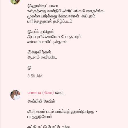
@ஹாலிவுட் பாலா
உள்குத்தை கண்டுபிடிச்சிட்டீங்க போலருக்கே.
முதல்ல பார்த்தது கோவாதான். அப்புறம்
பார்த்ததுதான் தமிழ்ப்படம்
@கல்ப் தமிழன்
அப்படியில்லையே உ.போ.ஒ, ஈரம்
எல்லாம்பாஸிட்டிவ்தான்
@அரவிந்தன்
ஆமாம் நண்பரே..
@
8:56 AM
cheena (சீனா)
said…
அன்பின் கேபிள்
வீமர்சனம் படம் பார்க்கத் தூண்டுகிறது -
பாத்துடுவோம்
ஓட்டு ஓட்டு போட்டோம்ல