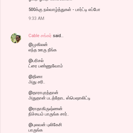
500க்கு நல்வாழ்த்துகள் - பார்ட்டி எப்போ
9:33 AM
Cable சங்கர்
said…
@முகிலன்
எந்த ஊரு நீங்க
@பரிசல்
ட்ரை பண்ணுவோம்
@தினா
அது சரி..
@தாராபுரத்தான்
அதுதான் படத்தோட ஸ்பெஷாலிட்டி
@ராதாகிருஷ்ணன்
நிச்சயம் பாருங்க சார்..
@புலவன் புலிகேசி
பாருங்க