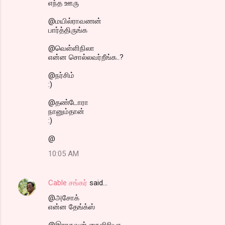
எந்த ஊரு
@மயில்ராவணன்
பார்த்திருங்க
@வெள்ளிநிலா
என்ன சொல்லவர்றீங்க..?
@நர்சிம்
:)
@தண்டோரா
நானும்தான்
:)
@
10:05 AM
Cable சங்கர்
said…
@அசோக்
என்ன தேங்க்ஸ்
@இராகவன் நைஜிரியா