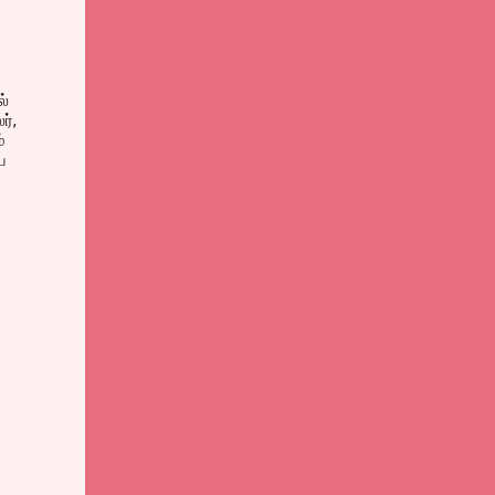
ல்
ர்,
்
ை