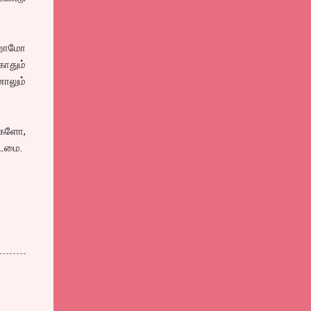
த ஹோமோ
ாதும்
னாலும்
கைகளோ,
கடமை.