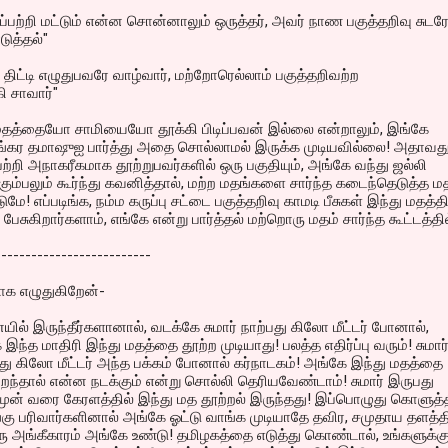
ப்பற்றி மட்டும் என்ன சொன்னாலும் ஒருத்தர், அவர் நாண பகுத்தறிவு சுடர
ுத்தல்"
 திட்டி எழுதுபவரே வாழ்வார், மற்றோரெல்லாம் பகுத்தறிவற்ற
ி சாவார்"
 மதத்தையோ சாமியையோ தூக்கி பிடிப்பவன் இல்லை என்றாலும், இங்கே
யங்கர தமாஷுஐ பார்த்து அதை சொல்லாமல் இருக்க முடியவில்லை! அதாவது
ற்றி அநாகரீகமாக தூற்றுபவர்களில் ஒரு பகுதியும், அங்கே வந்து ஜல்லி
 கும்பலும் கூர்ந்து கவனித்தால், மற்ற மதங்களை சார்ந்த கடைந்தெடுத்த ம
ுமே! எப்படிங்க, நம்ம கருப்பு சட்டை பகுத்தறிவு காமடி பீசுகள் இந்து மதத்த
ேசுகிறார்களாம், எங்கே என்று பார்த்தல் மற்றொரு மதம் சார்ந்த கூட்டத்தில
--------------------------
ாக எழுதுகிறேன்-
ில் இருந்தீர்களானால், வடக்கே சுமார் நாற்பது கிலோ மீட்டர் போனால்,
இந்த மாதிரி இந்து மதத்தை தூற்ற முடியாது! பலத்த எதிர்ப்பு வரும்! சுமார
பது கிலோ மீட்டர் அந்த பக்கம் போனால் கர்நாடகம்! அங்கே இந்து மதத்தை
றந்தால் என்ன நடக்கும் என்று சொல்லி தெரியவேண்டாம்! சுமார் இருபது
முன் வரை கேரளத்தில் இந்து மத தூற்றல் இருந்தது! இப்பொழுது கொளுத்
ங்கு பரிவார்களினால் அங்கே ஓட்டு வாங்க முடியாதே தவிர, சமுதாய தளத்த
ு அங்கீகாரம் அங்கே உண்டு! தமிழகத்தை எடுத்து கொண்டால், உங்களுக்க