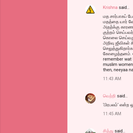
Krishna
said…
மத சார்பாகப் ப
மதத்தை யார் வே
அதற்க்கு காரணம
குற்றம் செய்பவர
கொலை செய்வது 
அறிவு ஜீவிகள் 
செலுத்துகிறார்க
கோழைத்தனம். ev
remember wat 
muslim women w
then, neeyaa na
11:43 AM
வெற்றி
said…
'பிரபலம்' என்ற
11:45 AM
சித்து
said…