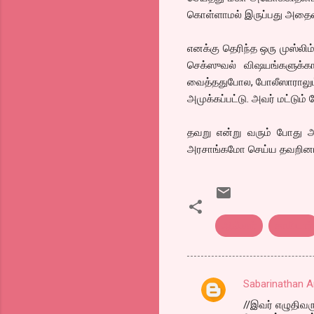
கொள்ளாமல் இருப்பது அதைவ
எனக்கு தெரிந்த ஒரு முஸ்லி
செக்ஸுவல் விஷயங்களுக்கா
வைத்ததுபோல, போலீஸாராலும்,
அமுக்கப்பட்டு. அவர் மட்டும்
தவறு என்று வரும் போது அத
அரசாங்கமோ செய்ய தவறினால
ஆமென்
சாமியார்
Sabarinathan A
C
//இவர் எழுதிவர
o