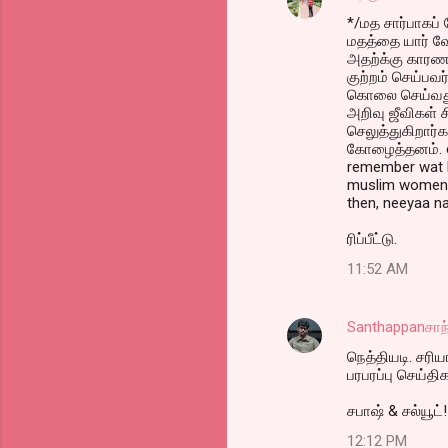
*/மத சார்பாகப்
மதத்தை யார் வே
அதற்க்கு காரணம
குற்றம் செய்பவர
கொலை செய்வது 
அறிவு ஜீவிகள் 
செலுத்துகிறார்க
கோழைத்தனம். ev
remember wat 
muslim women w
then, neeyaa na
ரிப்பீட்டு.
11:52 AM
Santhappanசாந்
நெத்தியடி. சரி
பரபரப்பு செய்
சபாஷ் & சல்யூட்!
12:12 PM