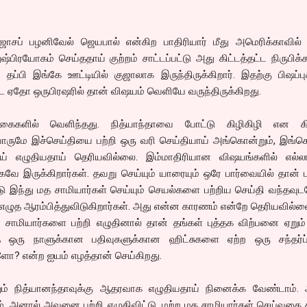
 ஜோசப் பழனிவேல் ஜெயபால் என்கிற பாதிரியார் மீது அமெரிக்காவில்
ஷ்பிரயோகம் செய்ததாய் குற்றம் சாட்டப்பட்டு அது கிட்டத்தட்ட நிருபிக்க
 தப்பி இங்கே ஊட்டியில் குஜாலாக இருந்திருக்கிறார். இதற்கு பிஷப்ப
ட ஏதோ ஒருபிரஷரில் தான் விஷயம் வெளியே வருந்திருக்கிறது.
க்கைகளில் வெளிந்தது. நித்யாந்தாவை போட்டு கிழிகிழி என க
 யாருமே இச்செய்தியை பற்றி ஒரு வரி செய்தியாய் அங்கொன்றும், இங்
் எழுதியதாய் தெரியவில்லை. இம்மாதிரியான விஷயங்களில் எல்
கவே இருக்கிறார்கள். தவறு செய்யும் யாரையும் ஒரே பார்வையில் தான் ப
டு இந்து மத சாமியார்கள் செய்யும் செயல்களை பற்றிய செய்தி வந்தவ
 எழுத ஆரம்பித்துவிடுகிறார்கள். அது என்ன காரணம் என்றே தெரியவில்ல
 சாமியார்களை பற்றி எழுதினால் தான் தங்கள் புத்தக விற்பனை ஏறும்
ு நாளுக்கான பதிவுகளுக்கான ஹிட்சுகளை ஏற்ற ஒரு சந்தர்ப
ளோ? என்ற ஐயம் எழத்தான் செய்கிறது.
ும் நித்யானந்தாவுக்கு ஆதரவாக எழுதியதாய் நினைக்க வேண்டாம்.
 அனால் அவனை பற்றி எழுதிவிட்டு, மற்ற மத சாமியார்கள் செய்வதை 