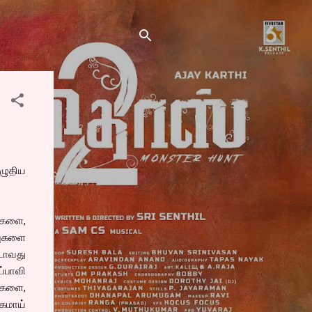
ழுதிய
ைகளை,
வுகளை
்டாவது
ப்பாவி
்களை,
தகமாய்