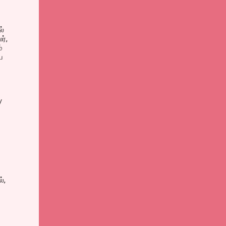
ல்
ர்,
்
ை
/
்,