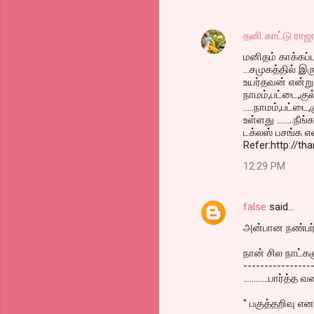
தனி காட்டு ராஜ
மனிதம் காக்கப்
...சமுகத்தில் இர
உயர்தவன் என்று 
நாமம்,பட்டை,கு
.....நாமம்,பட்ட
உள்ளது ........ந
டக்லஸ் பசங்க என்று
Refer:http://th
12:29 PM
false
said…
அன்பான நண்பர் 
நான் சில நாட்க
----------------
............பார்
" பகுத்தறிவு எ