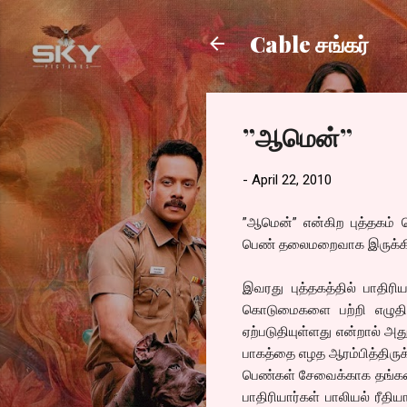
Cable சங்கர்
”ஆமென்”
-
April 22, 2010
”ஆமென்” என்கிற புத்தகம்
பெண் தலைமறைவாக இருக்கிற
இவரது புத்தகத்தில் பாதிர
கொடுமைகளை பற்றி எழுதிய
ஏற்படுதியுள்ளது என்றால் அ
பாகத்தை எழத ஆரம்பித்திருக்
பெண்கள் சேவைக்காக தங்கள
பாதிரியார்கள் பாலியல் ரீத