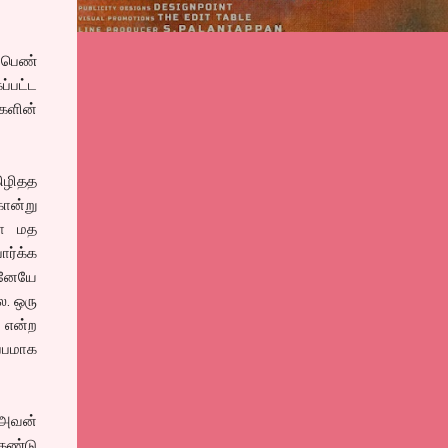
 பெண்
ப்பட்ட
ுகளின்
ிழிதத
கொன்று
லா மத
ார்க்க
ுடனேயே
ை. ஒரு
 என்ற
்பமாக
 அவன்
கண்டு