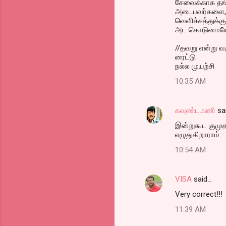
சேவைக்காக தங்
m
அடைபவர்களை, பா
வெளிச்சத்துக்கு
m
அட கொடுமைய
e
//தவறு என்று வர
n
ரைட்டு
நல்ல முயற்சி
t
10:35 AM
s
கவுண்டமணி
sa
இன்றுகூட குமுத
எழுதுகிறாராம்.
10:54 AM
VISA
said…
Very correct!!!
11:39 AM