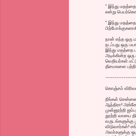
" இந்து மதத்தை
என்று பெயர்கொட
" இந்து மதத்தை
பிற்போக்குகளாக
நான் எந்த ஒரு
நடப்பது ஒரு ப
இந்து மதத்தை ப
அடிக்கின்ற ஒரு
வெறியர்கள் மட்ட
தீமைகளை பற்றி ப
----------------
கொஞ்சம் விரிவ
நீங்கள் சென்னைய
ஆந்திரா! அங்கே 
முன்னூற்றி ஐம்
தூற்றி வாயை தி
வருடங்களுக்கு 
விடுவார்கள்! ச
அவர்களுக்கு ஒர