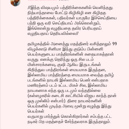
//இந்த விஷயமும் பத்திரிக்கைகளில் வெளிந்தது.
நித்யாந்தாவை போட்டு கிழிகிழி என கிழிதத
பத்திரிக்கைகள், பதிவர்கள் யாருமே இச்செய்தியை
பற்றி ஒரு வரி செய்தியாய் அங்கொன்றும்,
இங்கொன்று எழுதியதை தவிர பெரியதாய்
எழுதியதாய் தெரியவில்லை//
தமிழகத்தில் அனைத்து மதத்தினர் வசித்தாலும் 99
விழுக்காடு சினிமா இந்து குடும்ப பின்னனி
பெயர்களுடைய பாத்திரங்களின் கதையாகத்தான்
வருது. எனக்கு தெரிந்து ஒரு சில படம்
மின்சாரக்கனவு, குஷி ஆகிய இருபடங்கள்
கிறித்துவ பாத்திரங்கள் மையமாக இருந்தன,
இஸ்லாமிய பாத்திரத்தை மையமாக வைத்த தமிழ்
படங்களில் நாயகி இஸ்லாமிய பெண் என்பதாக
மணிரத்னம் படம் உட்பட மிகச் சில, இஸ்லாமிய
நாயகனாக எந்த ஒரு படமும் வந்ததில்லை
(கள்ளழகரில் கடைசி காட்சியில் விஜய காந்த் தான்
ஒரு முஸ்லிம் என்பார்). திரை நாயகர்களின்
பெயர்களில் முடிந்த அளவு மூன்று எழுத்து இந்து
பெயர்கள்
வருமாறு பார்த்துக் கொள்கிறார்கள் சம்பந்த பட்ட
நடிகர் பிற மதத்தைச் சேர்ந்தவராக இருந்தாலும்.