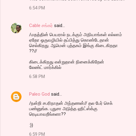
6:54 PM
Cable சங்கர்
said…
/மதத்தின் பெயரால் நடக்கும் அநியாங்கள் எல்லாம்
ஏதோ ஒருவழியில் தப்பித்து கொண்டேதான்
செல்கிறது. ஆமென் புத்தகம் இங்கு கிடைகிறதா
??//
கிடைக்கிறது என்றுதான் நினைக்கிறேன்
லேண்ட் மார்க்கில்
6:58 PM
Paleo God
said…
/நன்றி சபரிநாதன் அந்தணன்// தல பேர் செக்
பண்னுங்க. புதுசா அடுத்த ஹிட்ஸ்க்கு
ரெடியாவறீங்களா??
:))
6:59 PM