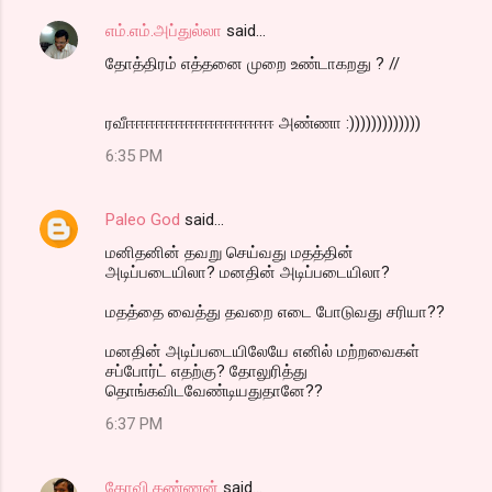
எம்.எம்.அப்துல்லா
said…
தோத்திரம் எத்தனை முறை உண்டாகறது ? //
ரவீஈஈஈஈஈஈஈஈஈஈஈஈஈஈஈ அண்ணா :)))))))))))))
6:35 PM
Paleo God
said…
மனிதனின் தவறு செய்வது மதத்தின்
அடிப்படையிலா? மனதின் அடிப்படையிலா?
மதத்தை வைத்து தவறை எடை போடுவது சரியா??
மனதின் அடிப்படையிலேயே எனில் மற்றவைகள்
சப்போர்ட் எதற்கு? தோலுரித்து
தொங்கவிடவேண்டியதுதானே??
6:37 PM
கோவி.கண்ணன்
said…