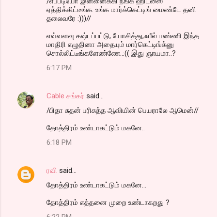
/எப்படியோ இன்னைக்கி நீங்க ஹிட்ஸை
ஏத்திக்கிட்டீங்க. உங்க மார்க்கெட்டிங் மைண்டே தனி
தலைவரே :)))//
எவ்வளவு கஷ்டப்பட்டு, யோசித்து,ஃபீல் பண்ணி இந்த
மாதிரி எழுதினா அதையும் மார்கெட்டிங்க்னு
சொல்லிட்டீங்களேண்ணே..:(( இது ஞாயமா..?
6:17 PM
Cable சங்கர்
said…
/பிதா சுதன் பரிசுத்த ஆவியின் பெயராலே ஆமென்//
தோத்திரம் உண்டாகட்டும் மகனே..
6:18 PM
ரவி
said…
தோத்திரம் உண்டாகட்டும் மகனே...
தோத்திரம் எத்தனை முறை உண்டாகறது ?
6:22 PM