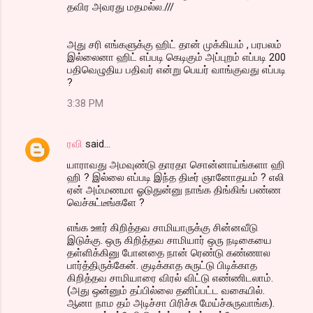
தவிர அவரது மதமல்ல.///
அது சரி எங்களுக்கு ஹிட் தான் முக்கியம் , பரபலம்
இல்லைனா ஹிட் எப்படி கெடிகும் அப்புறம் எப்படி 200
பதிவெழுதிய பதிவர் என்று பெயர் வாங்குவது எப்படி
?
3:38 PM
ரவி
said…
யாராவது அமவுண்டு தாரதா சொன்னாய்ங்களா ஹி
ஹி ? இல்லை எப்படி இந்த திடீர் ஞானோதயம் ? எலி
ஏன் அம்மணமா ஓடுதுன்னு நாங்க திங்கிங் பண்ண
வெச்சுட்டீங்களே ?
எங்க ஊர் கிறித்தவ சாமியாருக்கு சின்னவீடு
இடுக்கு. ஒரு கிறித்தவ சாமியார் ஒரு நடிகையை
தள்ளிக்கினு போனதை நான் ரெண்டு கண்ணால
பார்த்திருக்கேன். குடிக்காத சுருட்டு பிடிக்காத
கிறித்தவ சாமியாரை விரல் விட்டு எண்ணிடலாம்.
(அது ஒன்னும் தப்பில்லை தனிப்பட்ட வகையில்.
ஆனா நாம தம் அடிச்சா பிரிச்சு மேய்ச்சுருவாங்க).