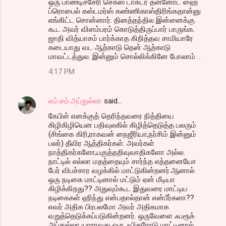
ஒரு பாண்டிச்சேரி செக்ஸ் டாக்டர் தன்னோட ஹை
ப்ரொபைல் கஸ்டமர்ஸ் கண்ணிகாஸ்திரிங்கதான்னு
எங்கிட்ட சொன்னார். தினத்தந்தில இன்னைக்கு
கூட அவர் விளம்பரம் கொடுத்திருப்பார் பாருங்க.
ஜாதி வித்யாசம் பார்க்காத கிறித்தவ சாமியாரே
கடையாது வட ஆற்காடு தென் ஆற்காடு
மாவட்டத்துல. இன்னும் சொல்லிக்கினே போலாம். .
4:17 PM
எம்.எம்.அப்துல்லா
said…
கேபிள் எனக்குத் தெரிந்தவரை நித்தியை
கிழிகிழியென பதிவுலகில் கிழித்தெடுத்த பலரும்
(சிங்கை கிரி,ராகவன் நைஜீரியா,நர்சிம் இன்னும்
பலர்) தீவிர ஆத்திகர்கள். அவர்கள்
நாத்திகர்களோ,பகுத்தறிவுவாதிகளோ அல்ல.
நாட்டில் எல்லா மதத்தையும் சார்ந்த எத்தனையோ
பேர் விபச்சார வழக்கில் மாட்டுகின்றனர்.ஆனால்
ஒரு நடிகை மாட்டினால் மட்டும் ஏன் மீடியா
கிழிக்கிறது?? அதுவும்கூட இதுவரை மாட்டிய
நடிகைகள் ஹிந்து என்பதால்தான் என்பீர்களா??
எவர் அதிக பிரபலமோ அவர் அதிகமாக
வறுத்தெடுக்கப்படுகின்றனர். ஒருவேளை ஃபரூக்
அப்துல்லா யாராவது ஒரு ஃபிகரோடு மாட்டினால்