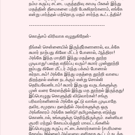
நம்ம கருப்பு சட்டை பகுத்தறிவு காமடி பீசுகள் இந்து
மதத்தின் தீமைகளை பற்றி பேசுகிறார்களாம், எங்கே
என்று பார்த்தல் மற்றொரு மதம் சார்ந்த கூட்டத்தில்!
------------------------------------------
கொஞ்சம் விரிவாக எழுதுகிறேன்-
நீங்கள் சென்னையில் இருந்தீர்களானால், வடக்கே
சுமார் நாற்பது கிலோ மீட்டர் போனால், ஆந்திரா!
அங்கே இந்த மாதிரி இந்து மதத்தை தூற்ற
முடியாது! பலத்த எதிர்ப்பு வரும்! சுமார் முன்னூற்றி
ஐம்பது கிலோ மீட்டர் அந்த பக்கம் போனால்
கர்நாடகம்! அங்கே இந்து மதத்தை தூற்றி வாயை
திறந்தால் என்ன நடக்கும் என்று சொல்லி
தெரியவேண்டாம்! சுமார் இருபது வருடங்களுக்கு
முன் வரை கேரளத்தில் இந்து மத தூற்றல் இருந்தது!
இப்பொழுது கொளுத்தி விடுவார்கள்! சங்கு
பரிவார்களினால் அங்கே ஓட்டு வாங்க முடியாதே
தவிர, சமுதாய தளத்தில் அவர்களுக்கு ஒரு
அங்கீகாரம் அங்கே உண்டு! தமிழகத்தை எடுத்து
கொண்டால், உங்களுக்கு தெரிந்திருக்கும். கன்னியா
குமரி மற்றும் கோயம்பத்தூர் மாவட்டங்களில்
இப்பொழுது கருப்பு சட்டைக்காரர்களால் (சபரிமலை
கோஷ்டி இல்லை) அவ்வளவு எளிதாக கூட்டம் நடத்த