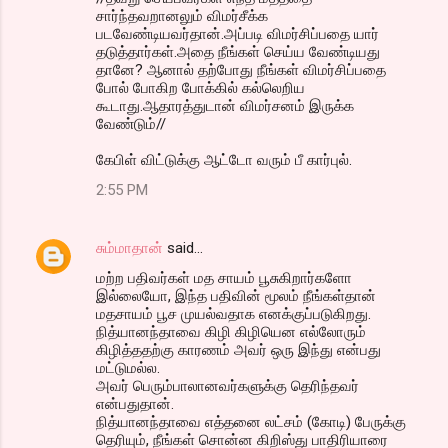
சார்ந்தவறானலும் விமர்சீக்க
படவேண்டியவர்தான்.அப்படி விமர்சிப்பதை யார்
தடுத்தார்கள்.அதை நீங்கள் செய்ய வேண்டியது
தானே? ஆனால் தற்போது நீங்கள் விமர்சிப்பதை
போல் போகிற போக்கில் கல்லெறிய
கூடாது.ஆதாரத்துடான் விமர்சனம் இருக்க
வேண்டும்//
கேபிள் விட்டுக்கு ஆட்டோ வரும் பீ கார்புல்.
2:55 PM
சும்மாதான்
said…
மற்ற பதிவர்கள் மத சாயம் பூசுகிறார்களோ
இல்லையோ, இந்த பதிவின் மூலம் நீங்கள்தான்
மதசாயம் பூச முயல்வதாக எனக்குப்படுகிறது.
நித்யானந்தாவை கிழி கிழியென எல்லோரும்
கிழித்ததற்கு காரணம் அவர் ஒரு இந்து என்பது
மட்டுமல்ல.
அவர் பெரும்பாலானவர்களுக்கு தெரிந்தவர்
என்பதுதான்.
நித்யானந்தாவை எத்தனை லட்சம் (கோடி) பேருக்கு
தெரியும், நீங்கள் சொன்ன கிறிஸ்து பாதிரியாரை