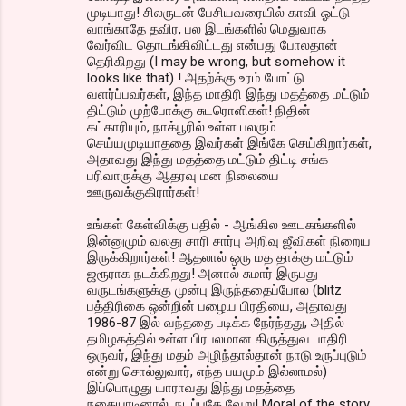
முடியாது! சிலருடன் பேசியவரையில் காவி ஓட்டு
வாங்காதே தவிர, பல இடங்களில் மெதுவாக
வேர்விட தொடங்கிவிட்டது என்பது போலதான்
தெரிகிறது (I may be wrong, but somehow it
looks like that) ! அதற்க்கு உரம் போட்டு
வளர்ப்பவர்கள், இந்த மாதிரி இந்து மதத்தை மட்டும்
திட்டும் முற்போக்கு சுடரொளிகள்! நிதின்
கட்காரியும், நாக்பூரில் உள்ள பலரும்
செய்யமுடியாததை இவர்கள் இங்கே செய்கிறார்கள்,
அதாவது இந்து மதத்தை மட்டும் திட்டி சங்க
பரிவாருக்கு ஆதரவு மன நிலையை
ஊருவக்குகிரார்கள்!
உங்கள் கேள்விக்கு பதில் - ஆங்கில ஊடகங்களில்
இன்னுமும் வலது சாரி சார்பு அறிவு ஜீவிகள் நிறைய
இருக்கிறார்கள்! ஆதலால் ஒரு மத தாக்கு மட்டும்
ஜரூராக நடக்கிறது! அனால் சுமார் இருபது
வருடங்களுக்கு முன்பு இருந்ததைப்போல (blitz
பத்திரிகை ஒன்றின் பழைய பிரதியை, அதாவது
1986-87 இல் வந்ததை படிக்க நேர்ந்தது, அதில்
தமிழகத்தில் உள்ள பிரபலமான கிருத்துவ பாதிரி
ஒருவர், இந்து மதம் அழிந்தால்தான் நாடு உருப்புடும்
என்று சொல்லுவார், எந்த பயமும் இல்லாமல்)
இப்பொழுது யாராவது இந்து மதத்தை
நகையாடினால், நடப்பதே வேறு! Moral of the story