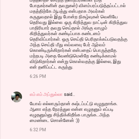
போதகர்களின் தவறுகள்) விளம்பரப்படுத்தப்பட்டால்
மதத்திற்கே ஆபத்து என்பதாக அவர்கள்
கருதுவதால் இது போன்ற நிகழ்வுகள் வெளியே
தெரிவது இல்லை. ஒரு கிறித்துவ நாட்டின் கிறித்துவ
பாதிரியார் தவறு செய்தால் அங்கு வாழும்
கிறித்துவர்கள் கண்டிப்பாக கண்டனம்
தெரிவிப்பார்கள். ஒரு செய்தி பெரிதாக்கப்படுவதற்கு
அந்த செய்தி மீது எவ்வளவு பேர் ஆர்வம்
கொண்டிருக்கிறார்கள் என்பதைப் பொருத்ததே.
மற்றபடி அதை வேண்டுமென்றே கண்டிக்காமல்
விடுகிறார்கள் என்று கொள்வதற்கு இல்லை, இது
என் தனிப்பட்ட கருத்து.
6:26 PM
எம்.எம்.அப்துல்லா
said…
யோவ் எல்லாரும்தான் கஷ்டப்பட்டு எழுதுறாங்க.
ஆனா எந்த நேரத்துல என்ன எழுதனும் எப்படி
எழுதனும்னு சிந்திக்கிறீங்க பாருங்க...அந்த
மைண்டை சொன்னேன் :))
6:32 PM