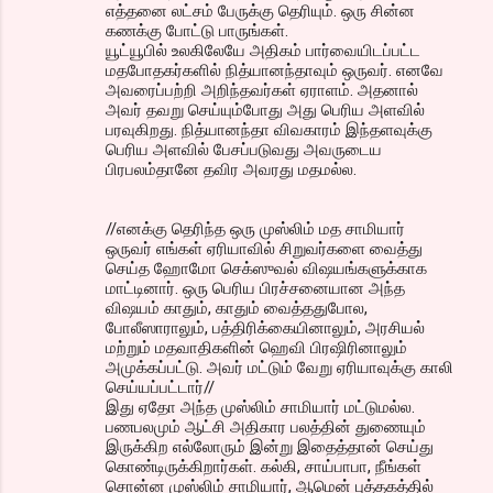
எத்தனை லட்சம் பேருக்கு தெரியும். ஒரு சின்ன
கணக்கு போட்டு பாருங்கள்.
யூட்யூபில் உலகிலேயே அதிகம் பார்வையிடப்பட்ட
மதபோதகர்களில் நித்யானந்தாவும் ஒருவர். எனவே
அவரைப்பற்றி அறிந்தவர்கள் ஏராளம். அதனால்
அவர் தவறு செய்யும்போது அது பெரிய அளவில்
பரவுகிறது. நித்யானந்தா விவகாரம் இந்தளவுக்கு
பெரிய அளவில் பேசப்படுவது அவருடைய
பிரபலம்தானே தவிர அவரது மதமல்ல.
//எனக்கு தெரிந்த ஒரு முஸ்லிம் மத சாமியார்
ஒருவர் எங்கள் ஏரியாவில் சிறுவர்களை வைத்து
செய்த ஹோமோ செக்ஸுவல் விஷயங்களுக்காக
மாட்டினார். ஒரு பெரிய பிரச்சனையான அந்த
விஷயம் காதும், காதும் வைத்ததுபோல,
போலீஸாராலும், பத்திரிக்கையினாலும், அரசியல்
மற்றும் மதவாதிகளின் ஹெவி பிரஷிரினாலும்
அமுக்கப்பட்டு. அவர் மட்டும் வேறு ஏரியாவுக்கு காலி
செய்யப்பட்டார்//
இது ஏதோ அந்த முஸ்லிம் சாமியார் மட்டுமல்ல.
பணபலமும் ஆட்சி அதிகார பலத்தின் துணையும்
இருக்கிற எல்லோரும் இன்று இதைத்தான் செய்து
கொண்டிருக்கிறார்கள். கல்கி, சாய்பாபா, நீங்கள்
சொன்ன முஸ்லிம் சாமியார், ஆமென் புத்தகத்தில்