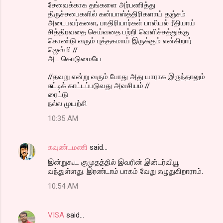
m
சேவைக்காக தங்களை அர்பணித்து
திருச்சபைகளில் கன்யாஸ்த்திரிகளாய் தஞ்சம்
m
அடைபவர்களை, பாதிரியார்கள் பாலியல் ரீதியாய்
சித்திரவதை செய்வதை பற்றி வெளிச்சத்துக்கு
e
கொண்டு வரும் புத்தகமாய் இருக்கும் என்கிறார்
n
ஜெஸ்மி.//
அட கொடுமையே
t
s
//தவறு என்று வரும் போது அது யாராக இருந்தாலும்
சுட்டிக் காட்டப்படுவது அவசியம்.//
ரைட்டு
நல்ல முயற்சி
10:35 AM
கவுண்டமணி
said…
இன்றுகூட குமுதத்தில் இவரின் இன்டர்வியூ
வந்துள்ளது. இரண்டாம் பாகம் வேறு எழுதுகிறாராம்.
10:54 AM
VISA
said…