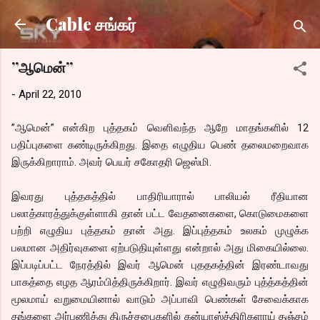
Skip to main content
Cable சங்கர்
”ஆமென்”
-
April 22, 2010
”ஆமென்” என்கிற புத்தகம் வெளிவந்த ஆறே மாதங்களில் 12
பதிப்புகளை கண்டிருக்கிறது. இதை எழுதிய பெண் தலைமறைவாக
இருக்கிறாராம். அவர் பெயர் சகோதரி ஜெஸ்மி.
இவரது புத்தகத்தில் பாதிரியாரால் பாலியல் ரீதியான
பலாத்காரத்துக்குள்ளாகி தான் பட்ட வேதனைகளை, கொடுமைகளை
பற்றி எழுதிய புத்தகம் தான் அது. இப்புத்தகம் உலகம் முழுக்க
பலமான அதிர்வுகளை ஏற்படுதியுள்ளது என்றால் அது மிகையில்லை.
இப்படிப்பட்ட நேரத்தில் இவர் ஆமென் புததகத்தின் இரண்டாவது
பாகத்தை எழத ஆரம்பித்திருக்கிறார். இவர் எழுதிவரும் புத்த்கத்தின்
மூலமாய் வறுமையினால் வாடும் அப்பாவி பெண்கள் சேவைக்காக
தங்களை அர்பணித்து திருச்சபைகளில் கன்யாஸ்த்திரிகளாய் தஞ்சம்