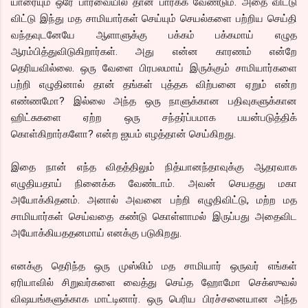
யாரையும் ஒரே பார்வையில் தான் பார்க்க வேண்டும். அதை விட்டு
விட்டு இந்து மத சாமியார்கள் செய்யும் செயல்களை பற்றிய செய்தி
வந்தவுடனேயே ஆளாளுக்கு பக்கம் பக்கமாய் எழுத
ஆரம்பித்துவிடுகிறார்கள். அது என்ன காரணம் என்றே
தெரியவில்லை. ஒரு வேளை பிரபலமாய் இருக்கும் சாமியார்களை
பற்றி எழுதினால் தான் தங்கள் புத்தக விற்பனை ஏறும் என்ற
எண்ணமோ? இல்லை அந்த ஒரு நாளுக்கான பதிவுகளுக்கான
ஹிட்சுகளை ஏற்ற ஒரு சந்தர்ப்பமாக பயன்படுத்திக்
கொள்கிறார்களோ? என்ற ஐயம் எழத்தான் செய்கிறது.
இதை நான் எந்த விதத்திலும் நித்யானந்தாவுக்கு ஆதரவாக
எழுதியதாய் நினைக்க வேண்டாம். அவன் செயதது மகா
அயோக்கிதனம். அனால் அவனை பற்றி எழுதிவிட்டு, மற்ற மத
சாமியார்கள் செய்வதை கண்டு கொள்ளாமல் இருப்பது அதைவிட
அயோக்கியததனமாய் எனக்கு படுகிறது.
எனக்கு தெரிந்த ஒரு முஸ்லிம் மத சாமியார் ஒருவர் எங்கள்
ஏரியாவில் சிறுவர்களை வைத்து செய்த ஹோமோ செக்ஸுவல்
விஷயங்களுக்காக மாட்டினார். ஒரு பெரிய பிரச்சனையான அந்த