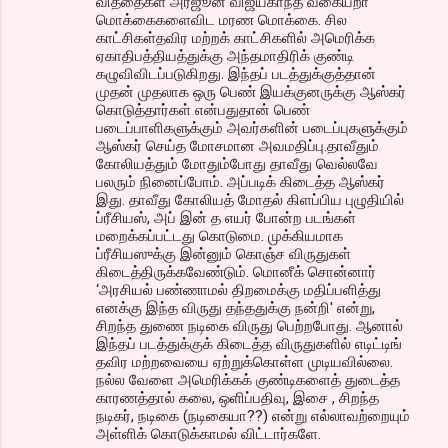
வித்தைகள் அர்ஜூன் விஜயகாந்த் வகையறா
மொக்கைகளைவிட மரண மொக்கை. சில
காட்சிகள்தவிர மற்றக் காட்சிகளில் அமெரிக்க
ஏகாதிபத்தியத்துக்கு அந்தமாதிரிக் குண்டி
கழுவிவிடப்படுகிறது. இந்தப் படத்துக்குத்தான்
முதன் முதலாக ஒரு பெண் இயக்குனருக்கு ஆஸ்கர்
கொடுத்தார்கள் என்பதுதான் பெண்
படைப்பாளிகளுக்கும் அவர்களின் படைப்புகளுக்கும்
ஆஸ்கர் செய்த மோசமான அவமதிப்பு.தாவீதும்
கோலியத்தும் மோதும்போது தாவீது வெல்லவே
பலரும் நினைப்போம். அப்படிக் கிடைத்த ஆஸ்கர்
இது. தாவீது கோலியத் மோதல் கிளப்பிய புழுதியில்
ப்ரீசியஸ், அப் இன் த எயர் போன்ற படங்கள்
மறைக்கப்பட்டது கொடுமை. முக்கியமாக
ப்ரீசியஸுக்கு இன்னும் கொஞ்ச விருதுகள்
கிடைத்திருக்கவேண்டும். மொனீக் சொன்னார்
‘அரசியல் பண்ணாமல் திறமைக்கு மதிப்பளித்து
எனக்கு இந்த விருது தந்ததுக்கு நன்றி' என்று,
சிறந்த துணை நடிகை விருது பெற்றபோது. ஆனால்
இந்தப் படத்துக்குக் கிடைத்த விருதுகளில் எடிட்டிங்
தவிர மற்றவையை ஏற்றுக்கொள்ள முடியவில்லை.
நல்ல வேளை அமெரிக்கக் குண்டிகளைத் துடைத்த
காரணத்தால் கலை, ஒளிப்பதிவு, இசை , சிறந்த
நடிகர், நடிகை (நடிகையா??) என்று எல்லாவற்றையும்
அள்ளிக் கொடுக்காமல் விட்டார்களே.