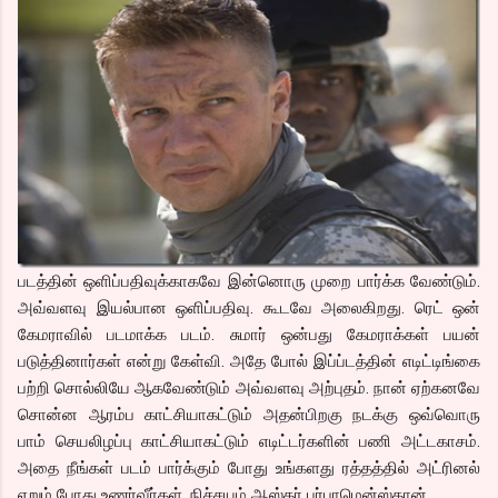
படத்தின் ஒளிப்பதிவுக்காகவே இன்னொரு முறை பார்க்க வேண்டும்.
அவ்வளவு இயல்பான ஒளிப்பதிவு. கூடவே அலைகிறது. ரெட் ஒன்
கேமராவில் படமாக்க படம். சுமார் ஒன்பது கேமராக்கள் பயன்
படுத்தினார்கள் என்று கேள்வி. அதே போல் இப்ப்டத்தின் எடிட்டிங்கை
பற்றி சொல்லியே ஆகவேண்டும் அவ்வளவு அற்புதம். நான் ஏற்கனவே
சொன்ன ஆரம்ப காட்சியாகட்டும் அதன்பிறகு நடக்கு ஒவ்வொரு
பாம் செயலிழப்பு காட்சியாகட்டும் எடிட்டர்களின் பணி அட்டகாசம்.
அதை நீங்கள் படம் பார்க்கும் போது உங்களது ரத்தத்தில் அட்ரினல்
ஏறும் போது உணர்வீர்கள். நிச்சயம் ஆஸ்கர் பர்பாமென்ஸ்தான்.