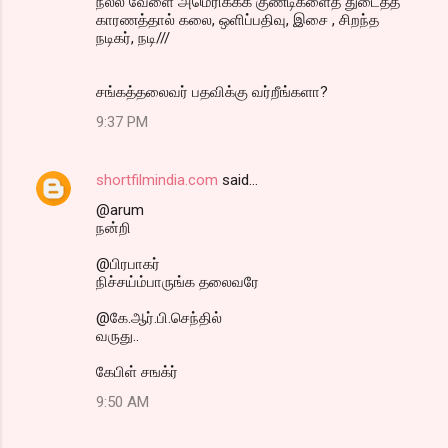
நல்ல வேளை அமெரிக்கக் குண்டிகளைத் துடைத்த
காரணத்தால் கலை, ஒளிப்பதிவு, இசை , சிறந்த
நடிகர், நடி///
சங்கத்தலைவர் பதவிக்கு வர்றீங்களா?
9:37 PM
shortfilmindia.com
said…
@arum
நன்றி
@பிரபாகர்
நிச்சய்ம்பாருங்க தலைவரே
@கே.ஆர்.பி.செந்தில்
வருது..
கேபிள் சஙக்ர்
9:50 AM