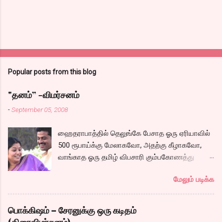
Popular posts from this blog
"தனம்” -விமர்சனம்
-
September 05, 2008
ஹைதராபாத்தில் தெலுங்கே பேசாத ஓரு ஏரியாவில்
500 ரூபாய்க்கு மேலாகவோ, அதற்கு கீழாகவோ,
வாங்காத ஓரு தமிழ் விபசாரி கும்பகோணத்து
அக்ரஹாரத்தின் வீட்டில் மருமகளாக
மேலும் படிக்க
வாழ்கைபடுகிறாள். அவளுடய வாழ்கை எப்படி
அமைந்தது? என்ற ஓரு நல்ல லைனை , சங்கீதா
தன்னுடய இடுப்பை சுழற்றி, சுழற்றி நடப்பதை போல்
பொக்கிஷம் – சேரனுக்கு ஒரு கடிதம்
சும்மா, சுத்தி, சுத்தி குழப்பி, நம்பமுடியாத