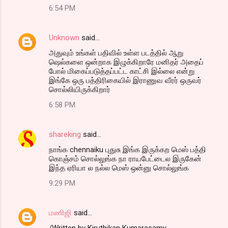
6:54 PM
Unknown
said…
அதுவும் உங்கள் பதிவில் உள்ள படத்தில் ஆறு
ஷெல்களை ஒன்றாக இழுக்கிறாரே மனிதர் அதைப்
போல் மிகைப்படுத்தப்பட்ட காட்சி இல்லை என்று
இங்கே ஒரு பத்திரிகையில் இராணுவ வீரர் ஒருவர்
சொல்லியிருக்கிறார்
6:58 PM
shareking
said…
நாங்க chennaiku புதுசு இங்க இருக்கற மெஸ் பத்தி
கொஞ்சம் சொல்லுங்க நா ராயபேட்டைல இருகேன்
இந்த ஏரியா ல நல்ல மெஸ் ஒன்னு சொல்லுங்க
9:29 PM
மணிஜி
said…