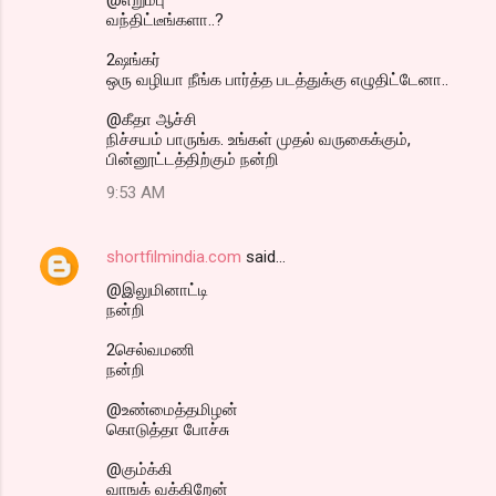
@எறும்பு
வந்திட்டீங்களா..?
2ஷங்கர்
ஒரு வழியா நீங்க பார்த்த படத்துக்கு எழுதிட்டேனா..
@கீதா ஆச்சி
நிச்சயம் பாருங்க. உங்கள் முதல் வருகைக்கும்,
பின்னூட்டத்திற்கும் நன்றி
9:53 AM
shortfilmindia.com
said…
@இலுமினாட்டி
நன்றி
2செல்வமணி
நன்றி
@உண்மைத்தமிழன்
கொடுத்தா போச்சு
@கும்க்கி
வாஙக் வக்கிறேன்