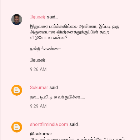
e
n
பிரபாகர்
said…
t
இதுவரை பார்க்கவில்லை அண்ணா, இப்படி ஒரு
அருமையான விமர்சனத்துக்குப்பின் தவற
s
விடுவோமா என்ன?
நன்றிங்கண்ணா...
பிரபாகர்.
9:26 AM
Sukumar
said…
தல... டி.வி.டி ல வந்துடுச்சா.....
9:29 AM
shortfilmindia.com
said…
@sukumar
அது வந்து வருஷமாச்சு.. நான்பார்த்தே ஆறு மாசம்