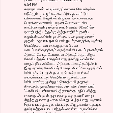
/Written by Kiruthikan Kumarasamy
6:54 PM
கதாநாயகன் வெடிபொருட்களைச் செயலிழக்க
எடுக்கும் நடவடிக்கைகள் அல்லது காட்டும்
வித்தைகள் அர்ஜூன் விஜயகாந்த் வகையறா
மொக்கைகளைவிட மரண மொக்கை. சில
காட்சிகள்தவிர மற்றக் காட்சிகளில் அமெரிக்க
ஏகாதிபத்தியத்துக்கு அந்தமாதிரிக் குண்டி
கழுவிவிடப்படுகிறது. இந்தப் படத்துக்குத்தான்
முதன் முதலாக ஒரு பெண் இயக்குனருக்கு ஆஸ்கர்
கொடுத்தார்கள் என்பதுதான் பெண்
படைப்பாளிகளுக்கும் அவர்களின் படைப்புகளுக்கும்
ஆஸ்கர் செய்த மோசமான அவமதிப்பு.தாவீதும்
கோலியத்தும் மோதும்போது தாவீது வெல்லவே
பலரும் நினைப்போம். அப்படிக் கிடைத்த ஆஸ்கர்
இது. தாவீது கோலியத் மோதல் கிளப்பிய புழுதியில்
ப்ரீசியஸ், அப் இன் த எயர் போன்ற படங்கள்
மறைக்கப்பட்டது கொடுமை. முக்கியமாக
ப்ரீசியஸுக்கு இன்னும் கொஞ்ச விருதுகள்
கிடைத்திருக்கவேண்டும். மொனீக் சொன்னார்
‘அரசியல் பண்ணாமல் திறமைக்கு மதிப்பளித்து
எனக்கு இந்த விருது தந்ததுக்கு நன்றி' என்று,
சிறந்த துணை நடிகை விருது பெற்றபோது. ஆனால்
இந்தப் படத்துக்குக் கிடைத்த விருதுகளில் எடிட்டிங்
தவிர மற்றவையை ஏற்றுக்கொள்ள முடியவில்லை.