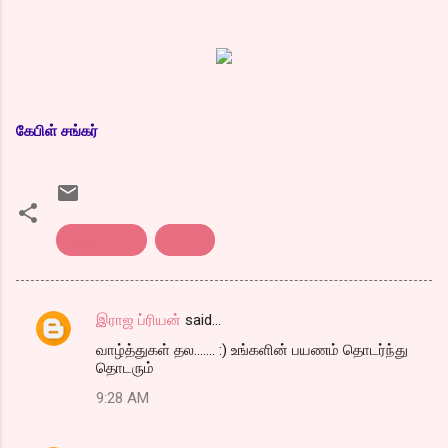
கேபிள் சங்கர்
பத்து லட்சம்
ஹிட்ஸ்
இராஜ ப்ரியன்
said…
C
வாழ்த்துகள் தல....... :) உங்களின் பயணம் தொடர்ந்து
o
தொடரும்
m
9:28 AM
m
e