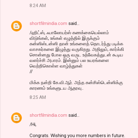
8:24 AM
shortfilmindia.com
said…
/ஹிட்ஸ், ஃபாலோயர்ஸ் கணக்கையெல்லாம்
விடுங்கள், உங்கள் எழுத்தில் இருக்கும்
கன்ஸிஸ்டன்ஸி தான் உங்களைத் தொடர்ந்து படிக்க
வாசகர்களை இழுத்து வருகிறது. அதிலும், கார்க்கி
சொன்னது போல ஒரு வருட உத்வேகத்துடன் கூடிய
வளர்ச்சி அபாரம். இன்னும் பல உயரங்களை
வெற்றிகொள்ள வாழ்த்துகள்
//
மிக்க நன்றி கே.வி.ஆர். அந்த கன்சிஸ்டென்ஸிக்கு
காரணம் உங்களுடய ஆதரவு..
8:25 AM
shortfilmindia.com
said…
/Hi,
Congrats. Wishing you more numbers in future.