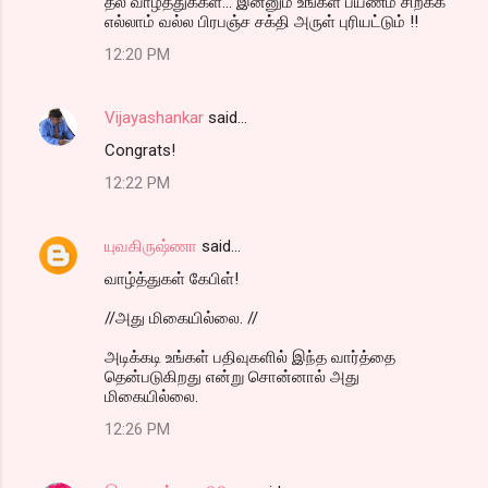
தல வாழ்த்துக்கள்... இன்னும் உங்கள் பயணம் சிறக்க
எல்லாம் வல்ல பிரபஞ்ச சக்தி அருள் புரியட்டும் !!
12:20 PM
Vijayashankar
said…
Congrats!
12:22 PM
யுவகிருஷ்ணா
said…
வாழ்த்துகள் கேபிள்!
//அது மிகையில்லை. //
அடிக்கடி உங்கள் பதிவுகளில் இந்த வார்த்தை
தென்படுகிறது என்று சொன்னால் அது
மிகையில்லை.
12:26 PM