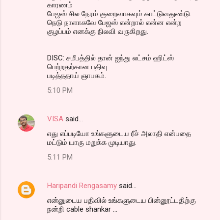
காரணம்
பேஜஸ் சில நேரம் குறைவாகவும் காட்டுவதுண்டு.
நெடு நாளாகவே பேஜஸ் என்றால் என்ன என்ற
குழப்பம் எனக்கு நிலவி வருகிறது.
DISC: சமீபத்தில் தான் ஐந்து லட்சம் ஹிட்ஸ்
பெற்றதற்கான பதிவு
படித்ததாய் ஞாபகம்.
5:10 PM
VISA
said…
எது எப்படியோ உங்களுடைய ரீச் அலாதி என்பதை
மட்டும் யாரு மறுக்க முடியாது.
5:11 PM
Haripandi Rengasamy
said…
என்னுடைய பதிவில் உங்களுடைய பின்னூட்டதிற்கு
நன்றி cable shankar ...