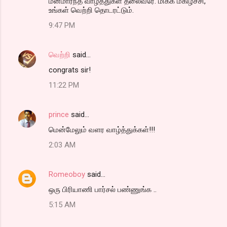
மனமார்ந்த வாழ்த்துகள் தலைவரே. மிக்க மகிழ்ச்சி,
உங்கள் வெற்றி தொடரட்டும்.
9:47 PM
வெற்றி
said…
congrats sir!
11:22 PM
prince
said…
மென்மேலும் வளர வாழ்த்துக்கள்!!!
2:03 AM
Romeoboy
said…
ஒரு பிரியாணி பார்சல் பண்ணுங்க ..
5:15 AM