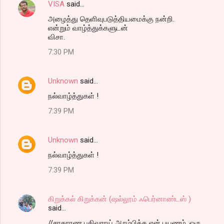
VISA
said…
அழைத்து தெளிவுபடுத்தியமைக்கு நன்றி.
என்றும் வாழ்த்துக்களுடன்
விசா.
7:30 PM
Unknown
said…
நல்வாழ்த்துகள் !
7:39 PM
Unknown
said…
நல்வாழ்த்துகள் !
7:39 PM
கிறுக்கல் கிறுக்கன் (ஷல்லூம் ஃபெர்னாண்டஸ் )
said…
//சாதாரண பதிவராய் ஆரம்பித்த என் பயணம், ஒரு