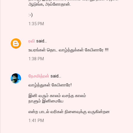
ஆடுங்க, அவ்ளோதான்.
:-)
1:35 PM
ரவி
said…
உயரங்கள் தொட வாழ்த்துக்கள் கேபிளாரே !!!
1:38 PM
நேசமித்ரன்
said…
வாழ்த்துகள் கேபிளாரே!
இனி வரும் காலம் வசந்த காலம்
நாளும் இனிமையே
என்ற பாடல் வரிகள் நினைவுக்கு வருகின்றன
1:41 PM