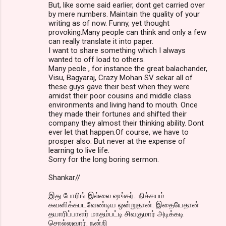
But, like some said earlier, dont get carried over
by mere numbers. Maintain the quality of your
writing as of now. Funny, yet thought
provoking.Many people can think and only a few
can really translate it into paper.
I want to share something which I always
wanted to off load to others.
Many peole , for instance the great balachander,
Visu, Bagyaraj, Crazy Mohan SV sekar all of
these guys gave their best when they were
amidst their poor cousins and middle class
environments and living hand to mouth. Once
they made their fortunes and shifted their
company they almost their thinking ability. Dont
ever let that happen.Of course, we have to
prosper also. But never at the expense of
learning to live life.
Sorry for the long boring sermon.
Shankar//
இது போரிங் இல்லை ஷங்கர்.. நிச்சயம்
கவனிக்கபடவேண்டிய ஒன்றுதான். இதையேதான்
தயாரிப்பாளர் மாதம்பட்டி சிவகுமார் அடிக்கடி
சொல்லுவார். நன்றி