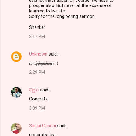
ever let that happen.Of course, we have to
prosper also. But never at the expense of
learning to live life.
Sorry for the long boring sermon.
Shankar
2:17 PM
Unknown
said…
வாழ்த்துக்கள் :)
2:29 PM
ஜெய்
said…
Congrats
3:09 PM
Sanjai Gandhi
said…
congrats dear..