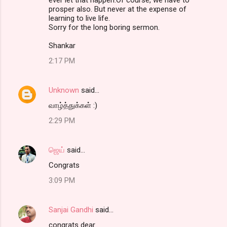
ever let that happen.Of course, we have to
prosper also. But never at the expense of
learning to live life.
Sorry for the long boring sermon.
Shankar
2:17 PM
Unknown
said…
வாழ்த்துக்கள் :)
2:29 PM
ஜெய்
said…
Congrats
3:09 PM
Sanjai Gandhi
said…
congrats dear..