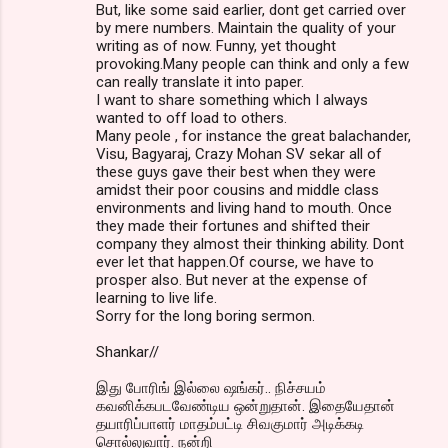
But, like some said earlier, dont get carried over
by mere numbers. Maintain the quality of your
writing as of now. Funny, yet thought
provoking.Many people can think and only a few
can really translate it into paper.
I want to share something which I always
wanted to off load to others.
Many peole , for instance the great balachander,
Visu, Bagyaraj, Crazy Mohan SV sekar all of
these guys gave their best when they were
amidst their poor cousins and middle class
environments and living hand to mouth. Once
they made their fortunes and shifted their
company they almost their thinking ability. Dont
ever let that happen.Of course, we have to
prosper also. But never at the expense of
learning to live life.
Sorry for the long boring sermon.
Shankar//
இது போரிங் இல்லை ஷங்கர்.. நிச்சயம்
கவனிக்கபடவேண்டிய ஒன்றுதான். இதையேதான்
தயாரிப்பாளர் மாதம்பட்டி சிவகுமார் அடிக்கடி
சொல்லுவார். நன்றி