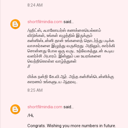
8:24 AM
shortfilmindia.com
said…
/ஹிட்ஸ், ஃபாலோயர்ஸ் கணக்கையெல்லாம்
விடுங்கள், உங்கள் எழுத்தில் இருக்கும்
கன்ஸிஸ்டன்ஸி தான் உங்களைத் தொடர்ந்து படிக்க
வாசகர்களை இழுத்து வருகிறது. அதிலும், கார்க்கி
சொன்னது போல ஒரு வருட உத்வேகத்துடன் கூடிய
வளர்ச்சி அபாரம். இன்னும் பல உயரங்களை
வெற்றிகொள்ள வாழ்த்துகள்
//
மிக்க நன்றி கே.வி.ஆர். அந்த கன்சிஸ்டென்ஸிக்கு
காரணம் உங்களுடய ஆதரவு..
8:25 AM
shortfilmindia.com
said…
/Hi,
Congrats. Wishing you more numbers in future.