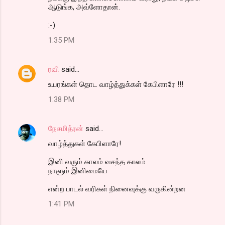
ஆடுங்க, அவ்ளோதான்.
:-)
1:35 PM
ரவி
said…
உயரங்கள் தொட வாழ்த்துக்கள் கேபிளாரே !!!
1:38 PM
நேசமித்ரன்
said…
வாழ்த்துகள் கேபிளாரே!
இனி வரும் காலம் வசந்த காலம்
நாளும் இனிமையே
என்ற பாடல் வரிகள் நினைவுக்கு வருகின்றன
1:41 PM