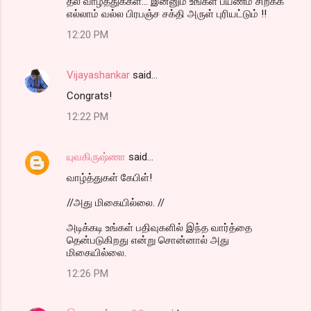
தல வாழ்த்துக்கள்... இன்னும் உங்கள் பயணம் சிறக்க
எல்லாம் வல்ல பிரபஞ்ச சக்தி அருள் புரியட்டும் !!
12:20 PM
Vijayashankar
said…
Congrats!
12:22 PM
யுவகிருஷ்ணா
said…
வாழ்த்துகள் கேபிள்!
//அது மிகையில்லை. //
அடிக்கடி உங்கள் பதிவுகளில் இந்த வார்த்தை
தென்படுகிறது என்று சொன்னால் அது
மிகையில்லை.
12:26 PM