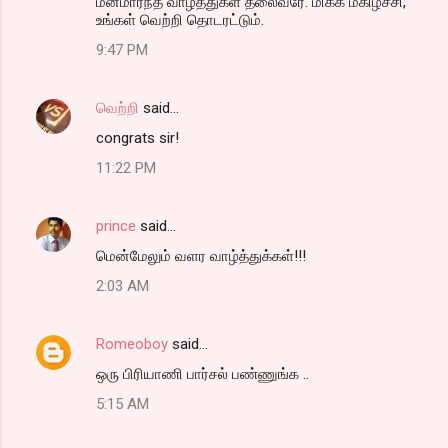
மனமார்ந்த வாழ்த்துகள் தலைவரே. மிக்க மகிழ்ச்சி,
உங்கள் வெற்றி தொடரட்டும்.
9:47 PM
வெற்றி
said…
congrats sir!
11:22 PM
prince
said…
மென்மேலும் வளர வாழ்த்துக்கள்!!!
2:03 AM
Romeoboy
said…
ஒரு பிரியாணி பார்சல் பண்ணுங்க ..
5:15 AM