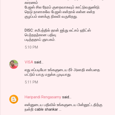
காரணம்
பேஜஸ் சில நேரம் குறைவாகவும் காட்டுவதுண்டு.
நெடு நாளாகவே பேஜஸ் என்றால் என்ன என்ற
குழப்பம் எனக்கு நிலவி வருகிறது.
DISC: சமீபத்தில் தான் ஐந்து லட்சம் ஹிட்ஸ்
பெற்றதற்கான பதிவு
படித்ததாய் ஞாபகம்.
5:10 PM
VISA
said…
எது எப்படியோ உங்களுடைய ரீச் அலாதி என்பதை
மட்டும் யாரு மறுக்க முடியாது.
5:11 PM
Haripandi Rengasamy
said…
என்னுடைய பதிவில் உங்களுடைய பின்னூட்டதிற்கு
நன்றி cable shankar ...