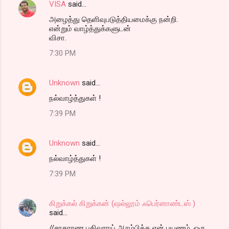
VISA
said…
அழைத்து தெளிவுபடுத்தியமைக்கு நன்றி.
என்றும் வாழ்த்துக்களுடன்
விசா.
7:30 PM
Unknown
said…
நல்வாழ்த்துகள் !
7:39 PM
Unknown
said…
நல்வாழ்த்துகள் !
7:39 PM
கிறுக்கல் கிறுக்கன் (ஷல்லூம் ஃபெர்னாண்டஸ் )
said…
//சாதாரண பதிவராய் ஆரம்பித்த என் பயணம், ஒரு