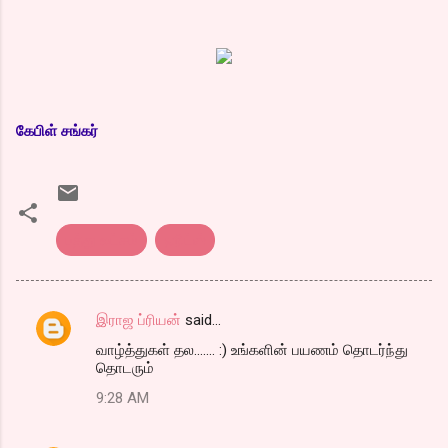
கேபிள் சங்கர்
பத்து லட்சம்
ஹிட்ஸ்
இராஜ ப்ரியன்
said…
C
வாழ்த்துகள் தல....... :) உங்களின் பயணம் தொடர்ந்து
o
தொடரும்
m
9:28 AM
m
e